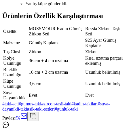
Yanlış küpe gönderildi.
Ürünlerin Özellik Karşılaştırması
MOSSMOUR Kadın Gümüş
Ressia Zirkon Taşlı
Özellik
Zirkon Seti
Seti
925 Ayar Gümüş
Malzeme
Gümüş Kaplama
Kaplama
Taş Cinsi
Zirkon
Zirkon
Kolye
Kısa, uzatma parçası
36 cm + 4 cm uzatma
Uzunluğu
eklenmiş
Bileklik
16 cm + 2 cm uzatma
Uzunluk belirtilmiş
Uzunluğu
Küpe
3,6 cm
Uzunluk belirtilmiş
Uzunluğu
Suya
Evet
Evet
Dayanıklılık
#
taki-seti
#
gumus-taki
#
zircon-tasli-taki
#
kadin-takilari
#
suya-
dayanikli-taki
#
sik-taki-setleri
#
gunluk-taki
Paylaş:
f
𝕏