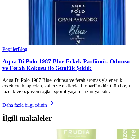
Popüler
Blog
Aqua Di Polo 1987 Blue Erkek Parfümü: Odunsu
ve Ferah Kokusu ile Günlük Şıklık
Aqua Di Polo 1987 Blue, odunsu ve ferah aromasıyla enerjik
erkeklere hitap eden, kalıcı ve etkileyici bir parfümdür. Gün boyu
tazelik ve özgüven sağlar, sportif yaşam tarzını yansıtır.
Daha fazla bilgi edinin
İlgili makaleler