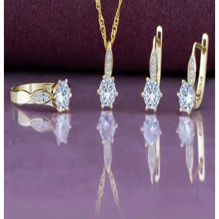
HKN AVM Işıklı Takı Seti Kadınlar ve Kızlar İçin
Zarif ve Dayanıklı Tasarım
Pembe paslanmaz çelik malzemeden üretilen bu set, zirkon taşlarıyla
parlaklık ve dayanıklılık sunar. 4 parçalık şık tasarımıyla özel
günlerde hediye ve günlük kullanım için uygun, uzun ömürlü ve
estetik bir koleksiyon.
İstiridye İçinde Gerçek İnci Takı Seti Doğal Güzellik
ve Zarif Tasarım
Gerçek tatlı su incisi ve şık tasarımıyla dikkat çeken bu set, anlamlı
hediye ve şıklık arayanlar için ideal. Doğal güzelliği ve özenli
tasarımıyla öne çıkar.
İki Popüler Takı Seti Karşılaştırması: Gümüş
Kaplama ve Gelin Takıları
Bu makalede, Forentina gü<müş> kaplama takı seti ile TakıConcept
gelin setini detaylı karşılaştırıyoruz. Her iki setin özellikleri, kullanıcı
yorumları ve stil uyumu hakkında bilgi edinin.
HUBANN Gümüş Kaplama Takı Setleri