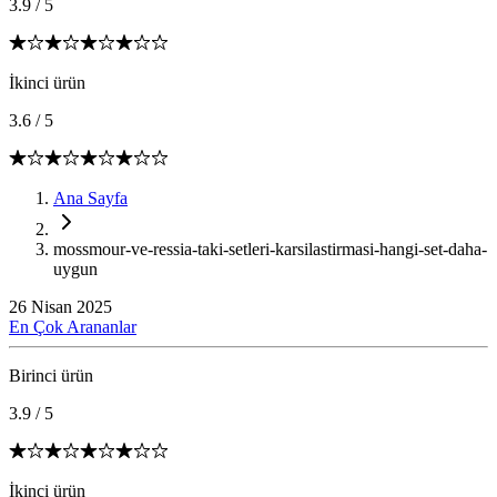
3.9
/
5
İkinci ürün
3.6
/
5
Ana Sayfa
mossmour-ve-ressia-taki-setleri-karsilastirmasi-hangi-set-daha-
uygun
26 Nisan 2025
En Çok Arananlar
Birinci ürün
3.9
/
5
İkinci ürün