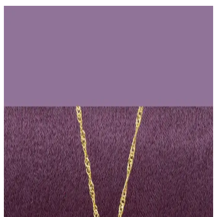
Sevgi ve Şıklığın Sembolü 3'lü Takı Seti Zarif ve
Dayanıklı Tasarım
Bu 3'lü takı seti, sevgi ve şıklığı yansıtan tasarımıyla dikkat çeker.
Çelik malzeme ve zirkon taş detaylarıyla uzun ömürlü kullanım
sağlar, hediye ve günlük kullanım için ideal bir seçenektir.
İlraysa 12'li Siyah-Beyaz Taş Küpe ve Aksesuar Seti
Şık ve Dayanıklı Tasarım
Şık tasarımı ve dayanıklı malzemeleriyle öne çıkan bu set, günlük ve
özel günlerinizde tarzınızı yansıtmanızı sağlar, uzun ömürlü kullanım
ve estetik detaylar sunar.
Ressia Kadın Takı Setleri Karşılaştırması: Altın ve
Gümüş Renkli Su Yolu Zirkon Tasarımları
İki Ressia kadın takı setini tasarım, kalite ve kullanıcı deneyimi
açısından karşılaştırıyoruz. Altın ve gümüş renkli su yolu zirkon
setlerinin avantajları ve dezavantajlarıyla alışveriş kararınızı
kolaylaştırıyoruz.