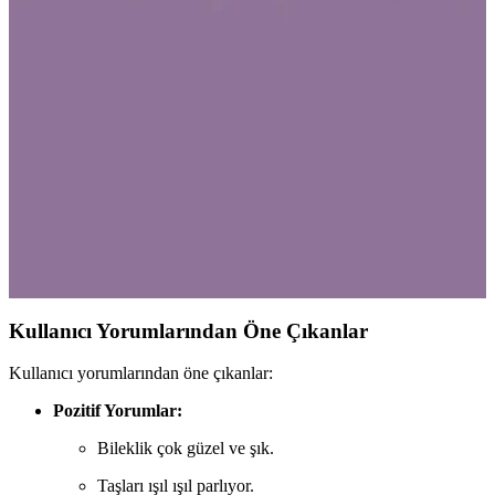
Karşılaştırması: Hangi Model Daha Uygun?
İki popüler HUBANN gümüş kaplama takı setinin detaylı
karşılaştırması ile hangi modelin sizin stilinize uygun olduğunu
keşfedin. Zarafet ve şıklık sunan bu setler hakkında bilmeniz
gerekenler burada.
Gümüş Takı Setleri Karşılaştırması: Else Silver ve
Yüzük Ustası Ürünleri Analizi
İki popüler gümüş takı setini karşılaştırıyoruz. Else Silver'ın zarif
tasarımı ile Yüzük Ustası'nın şık seti arasında seçim yapmanıza
yardımcı olacak detaylar burada.
Kullanıcı Yorumlarından Öne Çıkanlar
Kullanıcı yorumlarından öne çıkanlar:
Pozitif Yorumlar:
Bileklik çok güzel ve şık.
Taşları ışıl ışıl parlıyor.