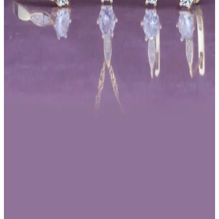
Gerçek tatlı su incisi ve şık tasarımıyla dikkat çeken bu set, anlamlı
hediye ve şıklık arayanlar için ideal. Doğal güzelliği ve özenli
tasarımıyla öne çıkar.
İki Popüler Takı Seti Karşılaştırması: Gümüş
Kaplama ve Gelin Takıları
Bu makalede, Forentina gü<müş> kaplama takı seti ile TakıConcept
gelin setini detaylı karşılaştırıyoruz. Her iki setin özellikleri, kullanıcı
yorumları ve stil uyumu hakkında bilgi edinin.
HUBANN Gümüş Kaplama Takı Setleri
Karşılaştırması: Hangi Model Daha Uygun?
İki popüler HUBANN gümüş kaplama takı setinin detaylı
karşılaştırması ile hangi modelin sizin stilinize uygun olduğunu
keşfedin. Zarafet ve şıklık sunan bu setler hakkında bilmeniz
gerekenler burada.
Gümüş Takı Setleri Karşılaştırması: Else Silver ve
Yüzük Ustası Ürünleri Analizi
İki popüler gümüş takı setini karşılaştırıyoruz. Else Silver'ın zarif