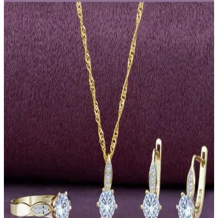
Şık tasarımı ve dayanıklı malzemeleriyle öne çıkan bu set, günlük ve
özel günlerinizde tarzınızı yansıtmanızı sağlar, uzun ömürlü kullanım
ve estetik detaylar sunar.
Ressia Kadın Takı Setleri Karşılaştırması: Altın ve
Gümüş Renkli Su Yolu Zirkon Tasarımları
İki Ressia kadın takı setini tasarım, kalite ve kullanıcı deneyimi
açısından karşılaştırıyoruz. Altın ve gümüş renkli su yolu zirkon
setlerinin avantajları ve dezavantajlarıyla alışveriş kararınızı
kolaylaştırıyoruz.
HKN AVM Işıklı Takı Seti Kadınlar ve Kızlar İçin
Zarif ve Dayanıklı Tasarım
Pembe paslanmaz çelik malzemeden üretilen bu set, zirkon taşlarıyla
parlaklık ve dayanıklılık sunar. 4 parçalık şık tasarımıyla özel
günlerde hediye ve günlük kullanım için uygun, uzun ömürlü ve
estetik bir koleksiyon.
İstiridye İçinde Gerçek İnci Takı Seti Doğal Güzellik
ve Zarif Tasarım