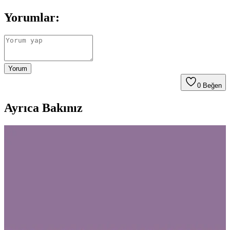
Yorumlar:
Yorum
0
Beğen
Ayrıca Bakınız
Sevgi ve Şıklığın Sembolü 3'lü Takı Seti Zarif ve
Dayanıklı Tasarım
Bu 3'lü takı seti, sevgi ve şıklığı yansıtan tasarımıyla dikkat çeker.
Çelik malzeme ve zirkon taş detaylarıyla uzun ömürlü kullanım
sağlar, hediye ve günlük kullanım için ideal bir seçenektir.
İlraysa 12'li Siyah-Beyaz Taş Küpe ve Aksesuar Seti
Şık ve Dayanıklı Tasarım