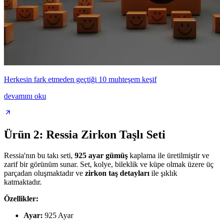
Herkesin fark etmeden geçtiği 10 muhteşem keşif
devamını oku
Ürün 2: Ressia Zirkon Taşlı Seti
Ressia'nın bu takı seti,
925 ayar gümüş
kaplama ile üretilmiştir ve
zarif bir görünüm sunar. Set, kolye, bileklik ve küpe olmak üzere üç
parçadan oluşmaktadır ve
zirkon taş detayları
ile şıklık
katmaktadır.
Özellikler:
Ayar:
925 Ayar