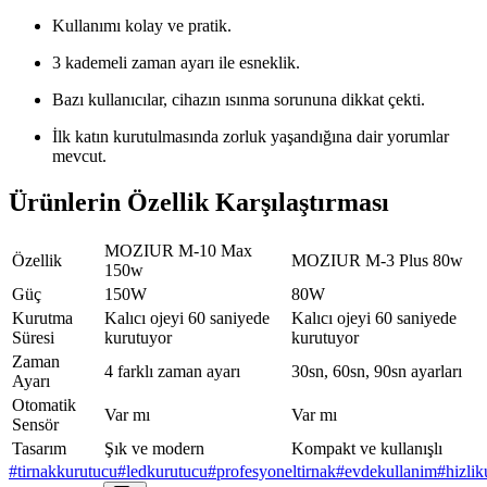
Kullanımı kolay ve pratik.
3 kademeli zaman ayarı ile esneklik.
Bazı kullanıcılar, cihazın ısınma sorununa dikkat çekti.
İlk katın kurutulmasında zorluk yaşandığına dair yorumlar
mevcut.
Ürünlerin Özellik Karşılaştırması
MOZIUR M-10 Max
Özellik
MOZIUR M-3 Plus 80w
150w
Güç
150W
80W
Kurutma
Kalıcı ojeyi 60 saniyede
Kalıcı ojeyi 60 saniyede
Süresi
kurutuyor
kurutuyor
Zaman
4 farklı zaman ayarı
30sn, 60sn, 90sn ayarları
Ayarı
Otomatik
Var mı
Var mı
Sensör
Tasarım
Şık ve modern
Kompakt ve kullanışlı
#
tirnakkurutucu
#
ledkurutucu
#
profesyoneltirnak
#
evdekullanim
#
hizli