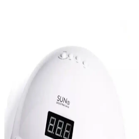
SunLikE X 21 UV LED Tırnak Kurutucu
Profesyonel ve Ev Kullanımı İçin Yüksek
Performanslı
SunLikE X 21 UV LED Tırnak Kurutucu, 320 watt gücü ve 72 UV
LED ile hızlı ve düzgün kuruma sağlar. Hem profesyonel hem de ev
kullanımı için ideal, dayanıklı ve kullanıcı dostu tasarımıyla öne
çıkar.
Nail Republic Click Shine L-10 UV/LED Tırnak
Kurutucu Profesyonel ve Taşınabilir Kullanım İçin
Nail Republic Click Shine L-10, şarjlı, taşınabilir ve hızlı kurutma
özellikleriyle profesyonel ve ev kullanımı için ideal, jel ve protez
tırnak uygulamalarında zaman kazandıran pratik bir cihazdır.
Güzellik Deposu Masa Sabitlemeli Poly Jel Üst Form
Tırnak Kurutucu UV LED Lamba
Güzellik sektöründe öne çıkan masa sabitlemeli UV LED tırnak
kurutucu, hızlı ve etkili kurutma sağlar, stabil kullanımıyla
profesyonel ve ev kullanımı için ideal bir çözümdür.