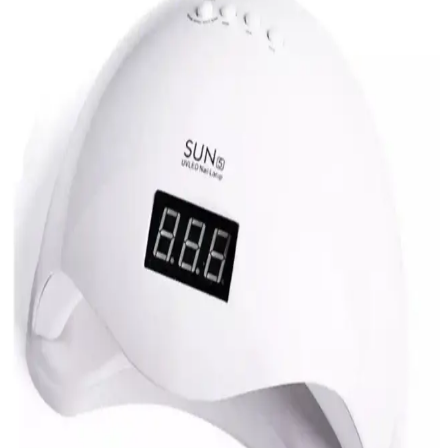
Nail Republic Click Shine L-10 UV/LED Tırnak
Kurutucu Profesyonel ve Taşınabilir Kullanım İçin
Nail Republic Click Shine L-10, şarjlı, taşınabilir ve hızlı kurutma
özellikleriyle profesyonel ve ev kullanımı için ideal, jel ve protez
tırnak uygulamalarında zaman kazandıran pratik bir cihazdır.
Güzellik Deposu Masa Sabitlemeli Poly Jel Üst Form
Tırnak Kurutucu UV LED Lamba
Güzellik sektöründe öne çıkan masa sabitlemeli UV LED tırnak
kurutucu, hızlı ve etkili kurutma sağlar, stabil kullanımıyla
profesyonel ve ev kullanımı için ideal bir çözümdür.
Aba Nails Mini UV LED Tırnak Kurutucu: Pratik
ve Hızlı Çözüm ile Ev ve Salon Kullanımı
Aba Nails Mini UV LED Lamba, hafif ve taşınabilir tasarımıyla
hızlı ve etkili tırnak kurutma sağlar, pil ile çalışır, ev ve salon
kullanımı için idealdir.
Canderel Mini Led Lamba ve Genel Markalar