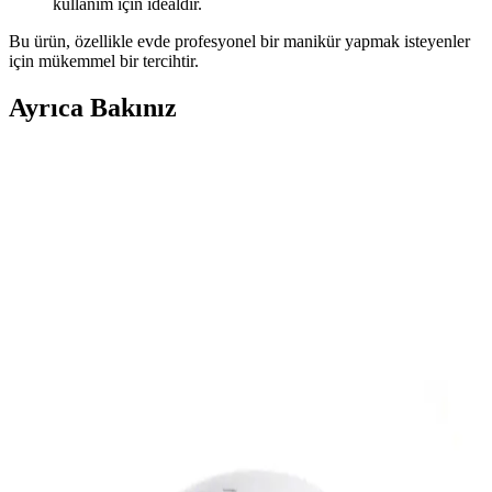
kullanım için idealdir.
Bu ürün, özellikle evde profesyonel bir manikür yapmak isteyenler
için mükemmel bir tercihtir.
Ayrıca Bakınız
Mini USB UV Tırnak Kurutma Makinesi 6 LED ile
Hızlı ve Pratik Kullanım
Mini USB UV tırnak kurutma cihazı, 6 LED ile hızlı ve pratik
kurutma sağlar. Ev ve salon kullanımı için uygun, taşınabilir ve etkili
çözüm sunar.
SunLikE X 21 UV LED Tırnak Kurutucu
Profesyonel ve Ev Kullanımı İçin Yüksek
Performanslı
SunLikE X 21 UV LED Tırnak Kurutucu, 320 watt gücü ve 72 UV
LED ile hızlı ve düzgün kuruma sağlar. Hem profesyonel hem de ev
kullanımı için ideal, dayanıklı ve kullanıcı dostu tasarımıyla öne
çıkar.