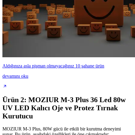
Aldığınıza asla pişman olmayacağınız 10 şahane ürün
devamını oku
Ürün 2: MOZIUR M-3 Plus 36 Led 80w
UV LED Kalıcı Oje ve Protez Tırnak
Kurutucu
MOZIUR M-3 Plus, 80W gücü ile etkili bir kurutma deneyimi
sunar. Bu ürün, aşağıdaki özellikleri ile öne çıkmaktadır: