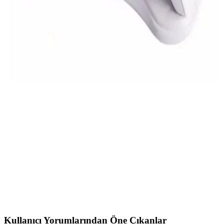
Protez Tırnak Karşılaştırması
İki popüler tırnak kurutma cihazını karşılaştırıyoruz: Canderel Mini
Led ve genel markalar protez tırnak. Özellikleri, avantajları ve
kullanıcı yorumlarıyla en uygun seçeneği belirlemenize yardımcı
oluyoruz.
KeStyle UV Led Tırnak Kurutucu: Hızlı ve Pratik
Tırnak Kurutma Çözümü
KeStyle UV LED tırnak kurutucu, küçük ve hafif tasarımıyla jel ve
protez tırnaklarınızı 45 veya 60 saniyede kurutmanızı sağlar. USB
bağlantısıyla taşınabilir ve profesyonel kullanım için idealdir.
SUN 5 ve SUN X15 UV LED Tırnak Kurutucu
Karşılaştırması ve Özellikleri
SUN 5 ve SUN X15 UV LED tırnak kurutucularının özelliklerini
ve kullanım alanlarını karşılaştırıyoruz. Hızlı ve etkili kurutma
sağlayan bu cihazlar, profesyonel ve ev kullanımı için ideal
seçenekler sunar.
Kullanıcı Yorumlarından Öne Çıkanlar