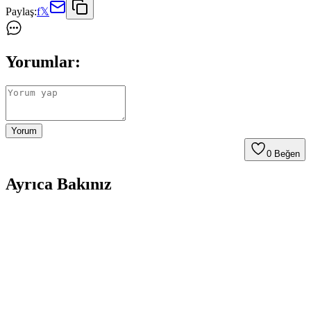
Paylaş:
f
𝕏
Yorumlar:
Yorum
0
Beğen
Ayrıca Bakınız
Mini USB UV Tırnak Kurutma Makinesi 6 LED ile
Hızlı ve Pratik Kullanım
Mini USB UV tırnak kurutma cihazı, 6 LED ile hızlı ve pratik
kurutma sağlar. Ev ve salon kullanımı için uygun, taşınabilir ve etkili
çözüm sunar.