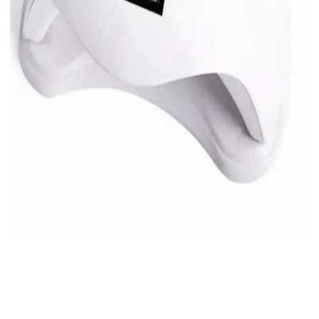
Aba Nails Mini UV LED Tırnak Kurutucu: Pratik
ve Hızlı Çözüm ile Ev ve Salon Kullanımı
Aba Nails Mini UV LED Lamba, hafif ve taşınabilir tasarımıyla
hızlı ve etkili tırnak kurutma sağlar, pil ile çalışır, ev ve salon
kullanımı için idealdir.
Canderel Mini Led Lamba ve Genel Markalar
Protez Tırnak Karşılaştırması
İki popüler tırnak kurutma cihazını karşılaştırıyoruz: Canderel Mini
Led ve genel markalar protez tırnak. Özellikleri, avantajları ve
kullanıcı yorumlarıyla en uygun seçeneği belirlemenize yardımcı
oluyoruz.
KeStyle UV Led Tırnak Kurutucu: Hızlı ve Pratik
Tırnak Kurutma Çözümü
KeStyle UV LED tırnak kurutucu, küçük ve hafif tasarımıyla jel ve
protez tırnaklarınızı 45 veya 60 saniyede kurutmanızı sağlar. USB
bağlantısıyla taşınabilir ve profesyonel kullanım için idealdir.
SUN 5 ve SUN X15 UV LED Tırnak Kurutucu