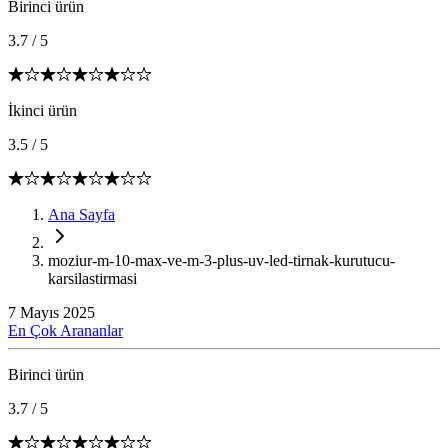
Birinci ürün
3.7
/
5
İkinci ürün
3.5
/
5
Ana Sayfa
moziur-m-10-max-ve-m-3-plus-uv-led-tirnak-kurutucu-
karsilastirmasi
7 Mayıs 2025
En Çok Arananlar
Birinci ürün
3.7
/
5