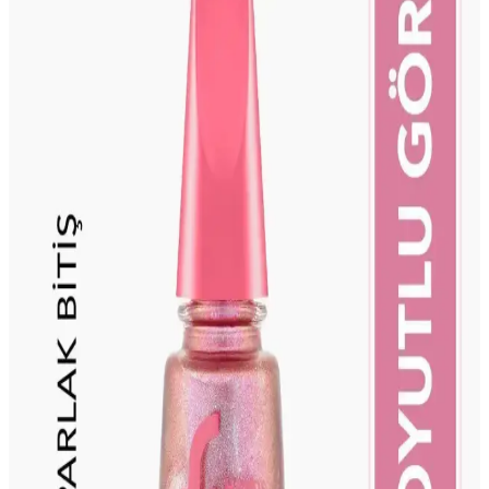
Valkyrie Mavi Seramik Freze Uç, kalıcı oje ve protez tırnak
işlemlerinde dayanıklı, uzun ömürlü ve ısınmayı azaltan seramik
yapısıyla profesyonellere hassas ve konforlu tırnak bakımı sunar.
Aba Nails Kalıcı Oje Stiletto Renk Kartelası 50
Parça Profesyonel ve Günlük Kullanım İçin
Aba Nails'in 50 parçalık stiletto tırnak uzantısı ve kalıcı oje kartelası,
çeşitli renk seçenekleriyle profesyonel ve günlük kullanım için ideal,
pratik ve estetik çözümler sunar.
İconstar Protez Tırnak Kalıcı Oje Eğitim Model Eli
Detaylı İnceleme ve Kullanım Rehberi
İconstar protez tırnak modeli, tırnak sanatçıları ve eğitimciler için
tasarlanmış gerçekçi ve dayanıklı bir eğitim aracıdır. Kullanıcılar,
ürünün yapısı ve kullanım alanları hakkında detaylı bilgi edinebilir.
ROSALIND Protez Tırnak Kuru Çiçek Süsleme
Seti: Estetik ve Dayanıklılık Arayanlar İçin
ROSALIND protez tırnak kuru çiçek seti, doğal görünümler ve