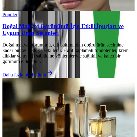
Popüler
Doğal Makyaj Görünümü İçin Etkili İpuçları ve
Uygun Ürün Seçimleri
Doğal makyaj görünümü, cilt bakımından doğru ürün seçimine
kadar birçok faktörle şekillenir. Hafif kaplamalı fondötenler, krem
allıklar ve uygun sabitleme yöntemleriyle sağlıklı ve kalıcı bir
görünüm elde edilir.
Daha fazla bilgi edinin