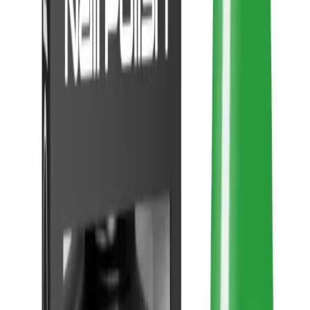
Min İndirim
20.5
%
Max İndirim
20.5
%
Product ID:
moziur-uv-led-kalici-oje-h022-10ml-uzun-sure-
dayanikli-ve-parlak-tirnak-kozmetigi
Tarih:
2026-08-08
Paylaş:
f
𝕏
Yorumlar:
Yorum