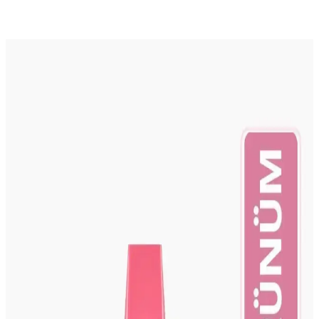
Ayrıca Bakınız
ROSEVELT Metal Tırnak Itici Kronk: Profesyonel
ve Ev Kullanımı İçin Dayanıklı Tırnak Bakım Aracı
ROSEVELT Metal Tırnak Itici Kronk, dayanıklı yapısı ve hijyenik
kullanımıyla tırnak bakımını kolaylaştırır. Profesyonel ve evde
kullanım için ideal, tırnak etlerini nazikçe iterek sağlıklı ve estetik
görünüm sağlar.
Nail Master Tüysüz Ped 75'li Jel Protez ve Kalıcı Oje
Temizleme Mendili Ürün Tanıtımı ve Kullanım
Rehberi
Nail Master Tüysüz Ped, 75 adetlik paketleriyle jel protez ve kalıcı
ojeleri hızlıca temizler, tırnak yüzeyini zarar vermeden
pürüzsüzleştirir, kullanımı kolay ve estetik tasarımıyla öne çıkar.
Valkyrie Mavi Seramik Freze Uç 6x15 mm:
Profesyonel Tırnak Bakımında Dayanıklı ve Hassas
Çözüm