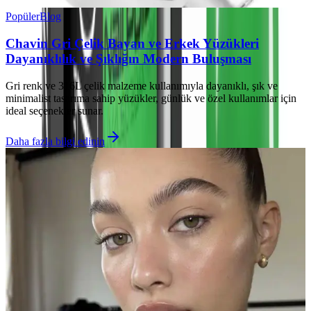
Popüler
Blog
Chavin Gri Çelik Bayan ve Erkek Yüzükleri
Dayanıklılık ve Şıklığın Modern Buluşması
Gri renk ve 316L çelik malzeme kullanımıyla dayanıklı, şık ve
minimalist tasarıma sahip yüzükler, günlük ve özel kullanımlar için
ideal seçenekler sunar.
Daha fazla bilgi edinin