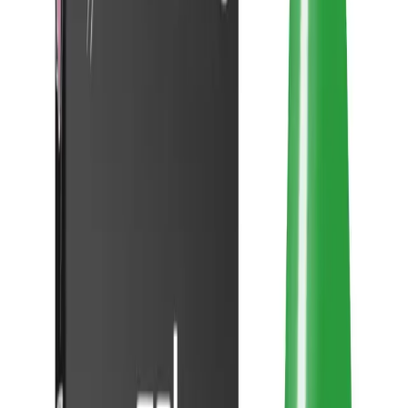
soyulma veya kabarma gibi sorunların yaşanmadığı ürün, estetik
açıdan da oldukça başarılıdır.
Müşteri Yorumları ve Değerlendirmeler
Kullanıcılar, MOZIUR UV Led Kalıcı Oje H022 hakkında
genellikle olumlu görüşler bildiriyorlar. Rengin canlılığı ve
parlaklığı, ürünün en beğenilen özellikleri arasında yer alır. Ayrıca,
soyulma ve bozulma olmadan uzun süre dayanması, kullanıcıların
memnuniyetini artırır. Birçok kişi, hızla kuruyan yapısı ve kolay
uygulama süreci sayesinde, profesyonel bakımlarını kendileri de
gerçekleştirebilmektedir.
Sonuç ve Tavsiyeler
Sürdürülebilir güzellik ve bakım açısından, MOZIUR H022 Kalıcı
Oje, hem estetik hem de fonksiyonel açıdan ideal bir tercihtir.
Uzmanlar ve kullanıcılar tarafından önerilen bu ürün, kaliteli
malzeme ve gelişmiş teknoloji ile üretilmiştir. Eğer siz de günlük
hayatınızda hem şıklık hem de uzun süre kalıcılık istiyorsanız, bu
ürünü güvenle tercih edebilirsiniz.
Unutmayın, doğru uygulama ve bakım ile kalıcı ojeler, güzellik
rutininizin vazgeçilmez bir parçası haline gelir. Kendinizi şımartmak