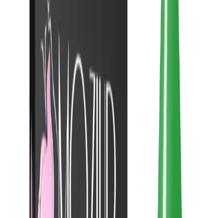
Tırnak yüzeyine baf uygulaması yapılır ve tozlar temizlenir.
Tırnak temizliği ve hijyeni için Cleaner kullanılır.
Primer sürülerek tırnak yüzeyi hazır hale getirilir ve hava ile
kuruması sağlanır.
Base coat uygulanır ve UV Led ile 60 saniye kurutulur.
Kalıcı oje (H022) dikkatlice tırnaklara sürülür ve tekrar UV
Led ile 60 saniye kurutulur.
Son olarak, Top coat sürülür ve yine kurutulur.
Tüm bu adımlar, profesyonel bir ortamda ve uzman kişiler tarafından
gerçekleştirildiğinde, uzun süre dayanıklılık ve parlaklık sağlar.
Uygulamanın ardından, günlük aktivitelerinizde herhangi bir
bozulma veya soyulma yaşanmaz, böylece el bakımında zaman ve
enerji tasarrufu sağlanır.
Dayanıklılık ve Bakım Süresi
Kalıcı oje, doğru bakım ve uygulama ile yaklaşık
bir ay
boyunca ilk