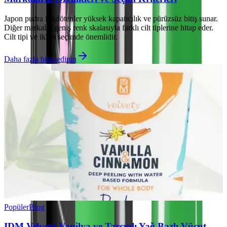
Japon pudra fondötenler yüksek kapatıcılık ve pürüzsüz bitiş sunar.
Diğer markalar geniş renk skalasıyla farklı cilt tiplerine hitap eder.
Cilt tipi ve iklim seçimde önemlidir.
Daha fazla bilgi edinin
Popüler
Blog
IDM Velvety Vanilya ve Tarçınlı Yağ Bazlı Vücut