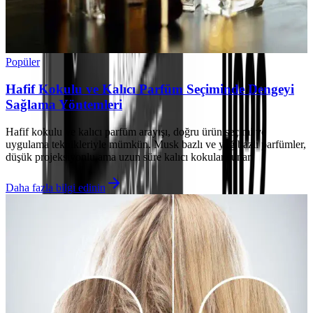
Popüler
Hafif Kokulu ve Kalıcı Parfüm Seçiminde Dengeyi
Sağlama Yöntemleri
Hafif kokulu ve kalıcı parfüm arayışı, doğru ürün seçimi ve
uygulama teknikleriyle mümkün. Musk bazlı ve yağ bazlı parfümler,
düşük projeksiyonlu ama uzun süre kalıcı kokular sunar.
Daha fazla bilgi edinin