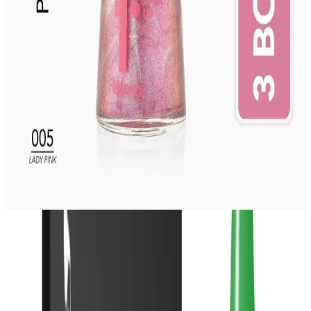
estetik tasarımlar sunar; dayanıklılık ve kullanım kolaylığı
geliştirilerek nail art tutkunlarına yeni imkanlar sağlar.
Flormar Nail Enamel: Uzun Süre Dayanan Parlak
ve Renkli Tırnak Cilası Ürünü Tanıtımı
Flormar Nail Enamel, yüksek pigmentasyon, uzun süre dayanıklılık
ve parlaklık sağlayan modern tırnak cilasıdır. Geniş renk seçeneği ve
bakım özellikleriyle şıklık ve dayanıklılığı bir arada sunar.
2025'te Flormar Şarap Rengi Oje ile Zarafetinizi
Tırnaklarınızda Yansıtın
Flormar’ın şarap rengi ojeleriyle zarafet ve kalıcılığı keşfedin. Şimdi
koleksiyonu inceleyin ve tarzınızı tamamlayın!
Kullanım ve Uygulama Süreci
Kalıcı oje uygulaması, uzmanlık ve doğru teknikleri gerektirir. H022
ürününün kullanımı oldukça hassas ve detaylı bir süreçtir; genellikle
şu adımları içerir:
Tırnaklar düzgünce törpülenir ve yüzeyleri hazırlanır.