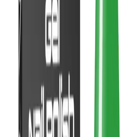
ve her zaman bakımlı görünmek için MOZIUR’un bu özel ürününü
denemekte çekinmeyin.
Eğer hızlıca iki seçenek arasındaki farklara bakmak isterseniz
teknik
görünüm
kısmı işe yarar. Kısa bir çerçeve çiziyor.
Fiyat Bilgileri
Farklı platformlardaki fiyat trendleri
🛒
Hepsiburada
🛍️
Trendyol
Seçili Platform:
Trendyol
ℹ️ Sadece Trendyol'da fiyat mevcut
Gün başına
✗
Hafta başına
✗
Ay başına
✗
Yıl başına
Yıl Başına Fiyatlar
Min Fiyat
99.90
TL
Max Fiyat
99.90
TL