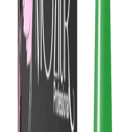
günkü gibi canlı ve parlak kalabilir. Renk ve yapısal dayanıklılığı,
düzenli bakım ve uygun kullanım koşullarıyla uzun süre korunur.
Özellikle, soyulma, çatlama veya bozulma gibi sorunlar yaşanmadığı
takdirde, kullanıcılar memnuniyetle uzun süre kullanabilir.
Güvenlik ve Sağlık Açısından
Değerlendirme
Kalıcı ojelerin kullanımında, ürünlerin kalitesi ve uygulama yöntemi
büyük önem taşır. MOZIUR H022, tırnaklara zarar vermeyen ve
hava ile temasını engellemeyen özel formüllerle üretilmiştir. Bu
sayede, tırnak sararması veya zayıflaması gibi istenmeyen durumlar
meydana gelmez. Ayrıca, ürünler uzman kişiler tarafından ve
güvenilir güzellik merkezlerinde uygulandığında, herhangi bir sağlık
riski söz konusu değildir.
Renk ve Tasarım Özellikleri
Özellikle yeşil renk seçeneğiyle dikkat çeken H022, canlı ve parlak
görünümüyle öne çıkar. Rengin yoğunluğu ve doygunluğu,
kullanıcılardan gelen olumlu geri bildirimlerle pekiştirilir. Renklerin
saydam olmayan ve pigmentasyon açısından güçlü olması,
uygulama sonrası istenilen sonucu elde etmeyi kolaylaştırır. Ayrıca,