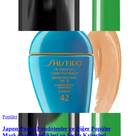
0
Beğen
Ayın popüler yazıları
Popüler
Japon Pudra Fondötenler ve Diğer Popüler
Markaların Özellikleri ve Seçim Kriterleri