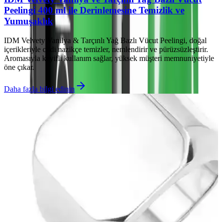
Peelingi 400 ml ile Derinlemesine Temizlik ve
Yumuşaklık
IDM Velvety Vanilya & Tarçınlı Yağ Bazlı Vücut Peelingi, doğal
içerikleriyle cildi nazikçe temizler, nemlendirir ve pürüzsüzleştirir.
Aromasıyla keyifli kullanım sağlar, yüksek müşteri memnuniyetiyle
öne çıkar.
Daha fazla bilgi edinin