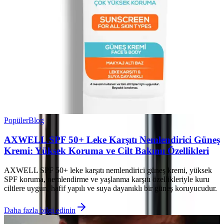
Popüler
Blog
AXWELL SPF 50+ Leke Karşıtı Nemlendirici Güneş
Kremi: Yüksek Koruma ve Cilt Bakımı Özellikleri
AXWELL SPF 50+ leke karşıtı nemlendirici güneş kremi, yüksek
SPF koruma, nemlendirme ve yaşlanma karşıtı özellikleriyle kuru
ciltlere uygun, hafif yapılı ve suya dayanıklı bir güneş koruyucudur.
Daha fazla bilgi edinin