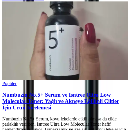
Popüler
Numbuzin No.5+ Serum ve Isntree Ultra Low
Molecular Toner: Yağlı ve Akneye Eğilimli Ciltler
İçin Ürün İncelemesi
Numbuzin No.5+ Serum, koyu lekelerde etkili olmasa da cilde
parlaklık verirken, Isntree Ultra Low Molecular Toner hafif
nemlendirme sunuyor. Traneksamik ve azelaik asit koyu lekeler için