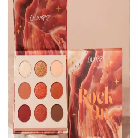
bazlı formülü ve doğal ışıltısıyla makyaj ve vücut süslemelerinde
tercih edilir.
KIKO Creamy Lipgloss 107 Magenta Dudak
Parlatıcısı: Canlı ve Uzun Süre Kalıcı Renkli
Makyaj
KIKO'nun 107 Magenta dudak parlatıcısı, yoğun renk ve parlaklık
sunar. Pratik uygulama ve uzun süre kalıcılığıyla günlük makyajda
tercih edilen, hafif ve nemlendirici formülüyle dikkat çeker.
Muğgan 3'lü Açılı Fırçalı Kaş Boyası Seti İncelemesi
ve Kullanıcı Yorumları
Muğgan 3'lü kaş boyası seti, suya ve tere dayanıklı formülüyle
pratik kullanım sağlar. Renk seçenekleri ve kullanıcı deneyimleri
hakkında detaylı bilgi içerir.
Koyu Göz Altı Morluklarını Kapatmada Renk
Düzelticiler ve Kapatıcıların Etkili Kullanımı
Koyu göz altı morlukları için şeftali ve turuncu renk düzelticiler ile
tam kapatıcılık sağlayan ürünlerin kullanımı, doğru uygulama