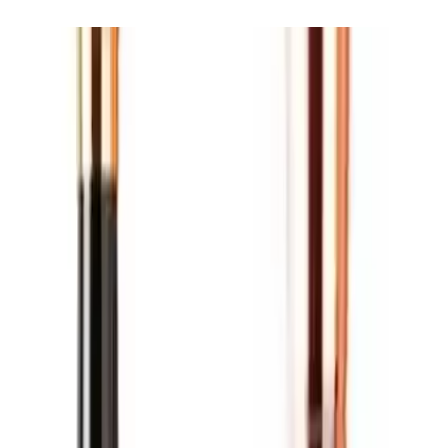
olarak olumlu bulunuyor.
Özelleştirilmiş Yapı ve Malzeme
Nascita'nın bu iki fırçası, yüksek kaliteli kıllarla üretilmiştir.
Özellikle, yuvarlak yapıları sayesinde cilt üzerinde nazikçe hareket
ederken, makyaj uygulamasını kolaylaştırır. Oval yapısı, yüz
hatlarına uyum sağlayarak, kapatıcı ve fondötenin homojen ve doğal
görünmesini sağlar.
Kullanım Kolaylığı
Fırçaların ergonomik tasarımı, kullanıcının eline tam oturur ve
kontrolü kolaylaştırır. Kılların şekli ve düzeni, ürünlerin dağıtımını
optimize ederek, sürüş sırasında fırça izi kalmamasını sağlar. Bu
özellikler, makyajda profesyonel sonuçlar arayanlar için büyük
avantaj sunar.
Müşteri Yorumları ve Değerlendirmeler
Olumlu Geri Bildirimler
Kullanıcılar, özellikle
kılların yuvarlaklığı
ve
kullanım rahatlığı