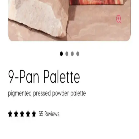
teknikleri ve önerilen markalar detaylı şekilde ele alınıyor.
Kapatıcı ve Fondöten Arasındaki Farklar ve
Başlangıç İçin Kapatıcının Avantajları
Kapatıcı ve fondöten arasındaki temel farklar, kullanım alanları ve
uygulama zorlukları makyaj başlangıcında tercih nedenlerini
belirliyor. Kapatıcı, bölgesel kullanım kolaylığı ve hata toleransıyla
öne çıkıyor.
Mac M·A·C XIMAL Silky Matte Ruj: Kalıcı ve
Doğal Dudaklar İçin Uygun Seçenek
Mac XIMAL Silky Matte Ruj, yüksek pigmentasyon ve doğal
bakım özellikleriyle uzun süre kalıcı, kolay sürümlü ve çevre dostu
ambalajıyla öne çıkan şık bir makyaj ürünüdür.
ColourPop Göz Farı Paletleri: Kalite, Renk
Performansı ve Kullanıcı Deneyimleri
ColourPop göz farı paletleri uygun fiyatlı ve kaliteli formülleriyle
öne çıkıyor. Ambalaj dayanıklılığı ve simli farların dökülme sorunu
gibi dezavantajlar olsa da, renk pigmentasyonu ve kalıcılık genel