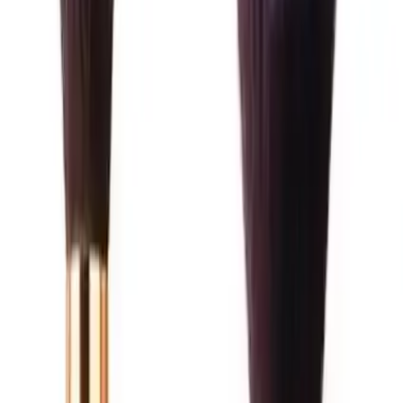
Nascita Profesyonel Oval Kapatıcı ve
Fondöten Fırçası: Mükemmelliğin
Anahtarı
İlham Veren Yazılar
Değerlendirme
5.0
/
5
Tür
İlham Veren Yazılar
Yayınlanma
10 Eylül 2025
Bu Yazı Hakkında
Nascita markasının yüksek kaliteli oval kapatıcı ve
fondöten fırçaları, ergonomik tasarımıyla yüz hatlarına
uyum sağlar, doğal ve homojen makyaj için ideal
seçenekler sunar.
Trendler, ipuçları, rehberler ve yeni fikirlerle dolu
içerikler burada sizi bekliyor.