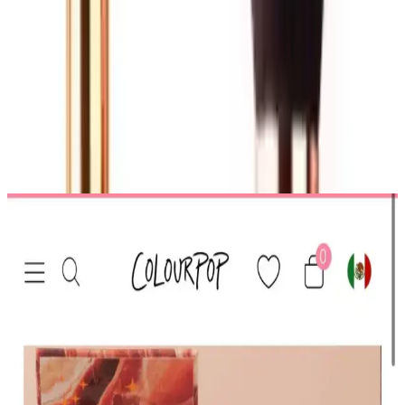
Cilt makyajında kalite ve performans, kullanılan fırçaların seçimiyle
başlar. Bu noktada, Nascita markasının sunduğu
Profesyonel Oval
Kapatıcı FIRÇASI
ve
Kabuki Fondöten Fırçası
öne çıkar. Her biri,
kullanıcıların makyaj deneyimini dönüştürmek ve kusursuz sonuçlar
elde etmek için tasarlanmıştır.
Ürün Özellikleri ve Tasarımı
Ayrıca Bakınız
HBTasarim Fix 13’lü Kahverengi Makyaj Fırça Seti
Profesyonel ve Kullanıcı Dostu
HBTasarim Fix 13’lü Kahverengi Fırça Seti, çeşitli makyaj
tekniklerine uygun, doğal kıllı ve kullanışlı fırçalar içerir, cilt dostu
ve dayanıklıdır.
The Glitter Lab Jel Formlu Parlak Glitter Paradise
Renkli Çok Yönlü Kullanım İçin
The Glitter Lab'in jel formüllü parlak glitteri, kolay uygulama, su