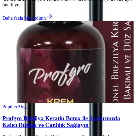
öneriliyor.
Daha fazla bilgi edinin
Popüler
Blog
Profgro Brezilya Keratin Botox ile Saçlarınızda
Kalıcı Düzlük ve Canlılık Sağlayın