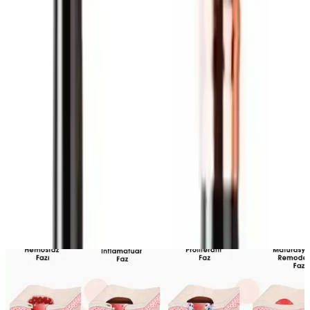
konusunda yüksek puanlar vermektedir. Birçok müşteri, kapatıcı
fırçasının
Paylaş:
f
𝕏
Yorumlar:
Yorum
0
Beğen
Ayın popüler yazıları