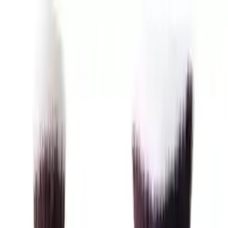
Makaleler
Kategoriler
Hakkımızda
Yazarlar
Kuponlar
Ara...
⌘
K
Toggle theme
Ana Sayfa
İlham Veren Yazılar
Nascita Profesyonel Oval Kapatıcı ve Fondöten Fırçası ile
Makyajda Mükemmelliğe Ulaşın