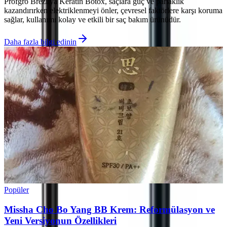
Profgro Brezilya Keratin Botox, saçlara güç ve parlaklık
kazandırırken elektriklenmeyi önler, çevresel faktörlere karşı koruma
sağlar, kullanımı kolay ve etkili bir saç bakım ürünüdür.
Daha fazla bilgi edinin
Popüler
Missha Cho Bo Yang BB Krem: Reformülasyon ve
Yeni Versiyonun Özellikleri