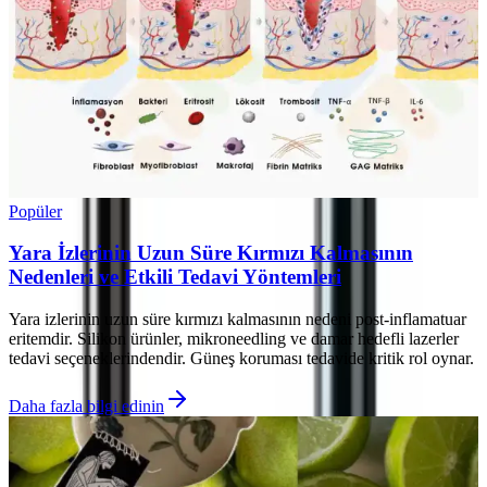
Popüler
Yara İzlerinin Uzun Süre Kırmızı Kalmasının
Nedenleri ve Etkili Tedavi Yöntemleri
Yara izlerinin uzun süre kırmızı kalmasının nedeni post-inflamatuar
eritemdir. Silikon ürünler, mikroneedling ve damar hedefli lazerler
tedavi seçeneklerindendir. Güneş koruması tedavide kritik rol oynar.
Daha fazla bilgi edinin