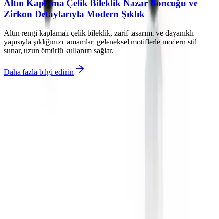
Altın Kaplama Çelik Bileklik Nazar Boncuğu ve
Zirkon Detaylarıyla Modern Şıklık
Altın rengi kaplamalı çelik bileklik, zarif tasarımı ve dayanıklı
yapısıyla şıklığınızı tamamlar, geleneksel motiflerle modern stil
sunar, uzun ömürlü kullanım sağlar.
Daha fazla bilgi edinin
©
Parlakim
2026
Site bölümleri
Ana Sayfa
Makaleler
Kategoriler
Etiketler
Yazarlar
Kuponlar
Genel sayfalar
Hakkımızda