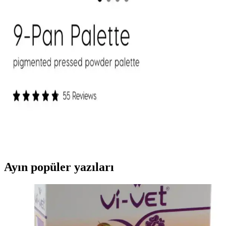
Mac M·A·C XIMAL Silky Matte Ruj: Kalıcı ve
Doğal Dudaklar İçin Uygun Seçenek
Mac XIMAL Silky Matte Ruj, yüksek pigmentasyon ve doğal
bakım özellikleriyle uzun süre kalıcı, kolay sürümlü ve çevre dostu
ambalajıyla öne çıkan şık bir makyaj ürünüdür.
ColourPop Göz Farı Paletleri: Kalite, Renk
Performansı ve Kullanıcı Deneyimleri
ColourPop göz farı paletleri uygun fiyatlı ve kaliteli formülleriyle
öne çıkıyor. Ambalaj dayanıklılığı ve simli farların dökülme sorunu
gibi dezavantajlar olsa da, renk pigmentasyonu ve kalıcılık genel
olarak olumlu bulunuyor.
Ayın popüler yazıları