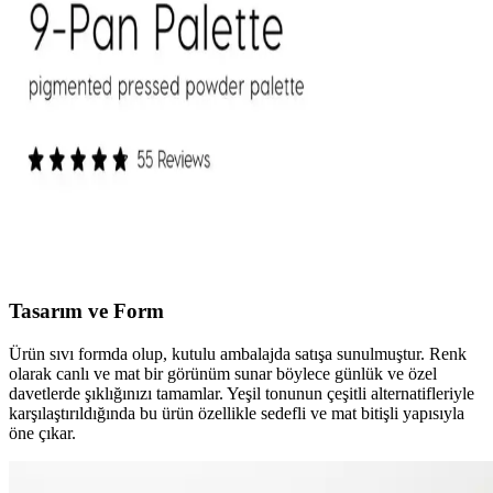
Mac XIMAL Silky Matte Ruj, yüksek pigmentasyon ve doğal
bakım özellikleriyle uzun süre kalıcı, kolay sürümlü ve çevre dostu
ambalajıyla öne çıkan şık bir makyaj ürünüdür.
ColourPop Göz Farı Paletleri: Kalite, Renk
Performansı ve Kullanıcı Deneyimleri
ColourPop göz farı paletleri uygun fiyatlı ve kaliteli formülleriyle
öne çıkıyor. Ambalaj dayanıklılığı ve simli farların dökülme sorunu
gibi dezavantajlar olsa da, renk pigmentasyonu ve kalıcılık genel
olarak olumlu bulunuyor.
Tasarım ve Form
Ürün sıvı formda olup, kutulu ambalajda satışa sunulmuştur. Renk
olarak canlı ve mat bir görünüm sunar böylece günlük ve özel
davetlerde şıklığınızı tamamlar. Yeşil tonunun çeşitli alternatifleriyle
karşılaştırıldığında bu ürün özellikle sedefli ve mat bitişli yapısıyla
öne çıkar.