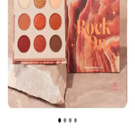
Muğgan 3'lü Açılı Fırçalı Kaş Boyası Seti İncelemesi
ve Kullanıcı Yorumları
Muğgan 3'lü kaş boyası seti, suya ve tere dayanıklı formülüyle
pratik kullanım sağlar. Renk seçenekleri ve kullanıcı deneyimleri
hakkında detaylı bilgi içerir.
Koyu Göz Altı Morluklarını Kapatmada Renk
Düzelticiler ve Kapatıcıların Etkili Kullanımı
Koyu göz altı morlukları için şeftali ve turuncu renk düzelticiler ile
tam kapatıcılık sağlayan ürünlerin kullanımı, doğru uygulama
teknikleri ve önerilen markalar detaylı şekilde ele alınıyor.
Kapatıcı ve Fondöten Arasındaki Farklar ve
Başlangıç İçin Kapatıcının Avantajları
Kapatıcı ve fondöten arasındaki temel farklar, kullanım alanları ve
uygulama zorlukları makyaj başlangıcında tercih nedenlerini
belirliyor. Kapatıcı, bölgesel kullanım kolaylığı ve hata toleransıyla
öne çıkıyor.
Mac M·A·C XIMAL Silky Matte Ruj: Kalıcı ve
Doğal Dudaklar İçin Uygun Seçenek