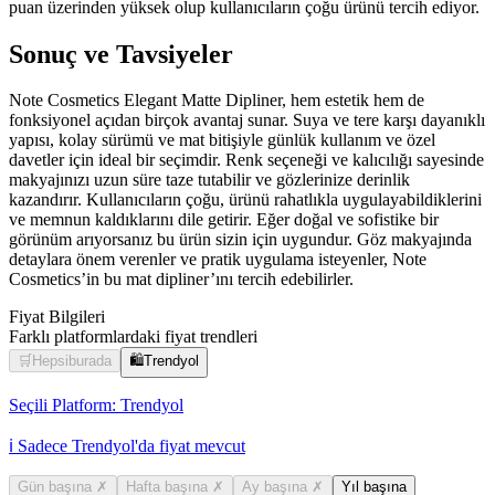
puan üzerinden yüksek olup kullanıcıların çoğu ürünü tercih ediyor.
Sonuç ve Tavsiyeler
Note Cosmetics Elegant Matte Dipliner, hem estetik hem de
fonksiyonel açıdan birçok avantaj sunar. Suya ve tere karşı dayanıklı
yapısı, kolay sürümü ve mat bitişiyle günlük kullanım ve özel
davetler için ideal bir seçimdir. Renk seçeneği ve kalıcılığı sayesinde
makyajınızı uzun süre taze tutabilir ve gözlerinize derinlik
kazandırır. Kullanıcıların çoğu, ürünü rahatlıkla uygulayabildiklerini
ve memnun kaldıklarını dile getirir. Eğer doğal ve sofistike bir
görünüm arıyorsanız bu ürün sizin için uygundur. Göz makyajında
detaylara önem verenler ve pratik uygulama isteyenler, Note
Cosmetics’in bu mat dipliner’ını tercih edebilirler.
Fiyat Bilgileri
Farklı platformlardaki fiyat trendleri
🛒
Hepsiburada
🛍️
Trendyol
Seçili Platform:
Trendyol
ℹ️ Sadece Trendyol'da fiyat mevcut
Gün başına
✗
Hafta başına
✗
Ay başına
✗
Yıl başına