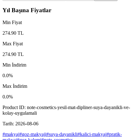
Yıl Başına Fiyatlar
Min Fiyat
274.90
TL
Max Fiyat
274.90
TL
Min İndirim
0.0
%
Max İndirim
0.0
%
Product ID:
note-cosmetics-yesil-mat-dipliner-suya-dayanikli-ve-
kolay-uygulamali
Tarih:
2026-08-06
#
makyaj
#
goz-makyaji
#
suya-dayanikli
#
kalici-makyaj
#
pratik-
makyaj
#
goz-kalemi
#
note-cosmetics