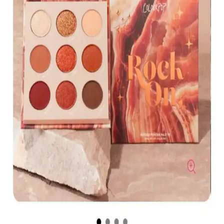
tercih edilen, hafif ve nemlendirici formülüyle dikkat çeker.
Muğgan 3'lü Açılı Fırçalı Kaş Boyası Seti İncelemesi
ve Kullanıcı Yorumları
Muğgan 3'lü kaş boyası seti, suya ve tere dayanıklı formülüyle
pratik kullanım sağlar. Renk seçenekleri ve kullanıcı deneyimleri
hakkında detaylı bilgi içerir.
Koyu Göz Altı Morluklarını Kapatmada Renk
Düzelticiler ve Kapatıcıların Etkili Kullanımı
Koyu göz altı morlukları için şeftali ve turuncu renk düzelticiler ile
tam kapatıcılık sağlayan ürünlerin kullanımı, doğru uygulama
teknikleri ve önerilen markalar detaylı şekilde ele alınıyor.
Kapatıcı ve Fondöten Arasındaki Farklar ve
Başlangıç İçin Kapatıcının Avantajları
Kapatıcı ve fondöten arasındaki temel farklar, kullanım alanları ve
uygulama zorlukları makyaj başlangıcında tercih nedenlerini
belirliyor. Kapatıcı, bölgesel kullanım kolaylığı ve hata toleransıyla
öne çıkıyor.