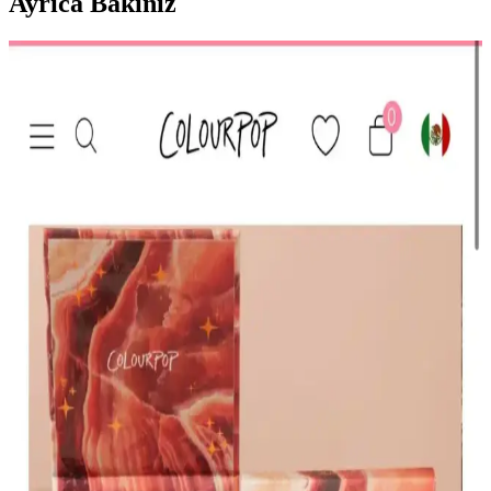
Ayrıca Bakınız
HBTasarim Fix 13’lü Kahverengi Makyaj Fırça Seti
Profesyonel ve Kullanıcı Dostu
HBTasarim Fix 13’lü Kahverengi Fırça Seti, çeşitli makyaj
tekniklerine uygun, doğal kıllı ve kullanışlı fırçalar içerir, cilt dostu
ve dayanıklıdır.
The Glitter Lab Jel Formlu Parlak Glitter Paradise
Renkli Çok Yönlü Kullanım İçin
The Glitter Lab'in jel formüllü parlak glitteri, kolay uygulama, su
bazlı formülü ve doğal ışıltısıyla makyaj ve vücut süslemelerinde
tercih edilir.
KIKO Creamy Lipgloss 107 Magenta Dudak
Parlatıcısı: Canlı ve Uzun Süre Kalıcı Renkli
Makyaj
KIKO'nun 107 Magenta dudak parlatıcısı, yoğun renk ve parlaklık
sunar. Pratik uygulama ve uzun süre kalıcılığıyla günlük makyajda