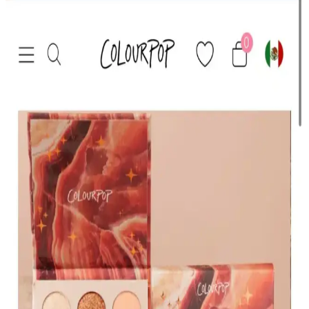
HBTasarim Fix 13’lü Kahverengi Makyaj Fırça Seti
Profesyonel ve Kullanıcı Dostu
HBTasarim Fix 13’lü Kahverengi Fırça Seti, çeşitli makyaj
tekniklerine uygun, doğal kıllı ve kullanışlı fırçalar içerir, cilt dostu
ve dayanıklıdır.
The Glitter Lab Jel Formlu Parlak Glitter Paradise
Renkli Çok Yönlü Kullanım İçin
The Glitter Lab'in jel formüllü parlak glitteri, kolay uygulama, su
bazlı formülü ve doğal ışıltısıyla makyaj ve vücut süslemelerinde
tercih edilir.
KIKO Creamy Lipgloss 107 Magenta Dudak
Parlatıcısı: Canlı ve Uzun Süre Kalıcı Renkli
Makyaj
KIKO'nun 107 Magenta dudak parlatıcısı, yoğun renk ve parlaklık
sunar. Pratik uygulama ve uzun süre kalıcılığıyla günlük makyajda
tercih edilen, hafif ve nemlendirici formülüyle dikkat çeker.