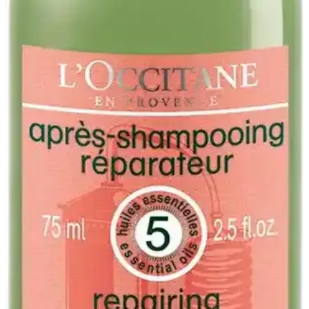
Doğal Uzun Tırnakların Bakımı ve Sağlığını
Korumak İçin Etkili Yöntemler
Doğal uzun tırnakların sağlıklı ve estetik kalması için düzenli bakım,
nemlendirme ve kimyasal ürünlerden kaçınmak önemlidir. Bu
yöntemler tırnakların kırılmasını önler ve doğal yapısını korur.
Pembe Oje Tonları: Flormar, Beymen ve
Hepsiburada'da Zarif ve Canlı Seçenekler
Pembe oje tonları, Flormar, Beymen ve Hepsiburada gibi
platformlarda geniş seçeneklerle sunuluyor. Farklı dokular ve
renklerle tırnak makyajınızda şıklık ve canlılık yakalayın.
İlk Kez Tırnak Bakımı Yaptırmak İsteyenler İçin
Sağlıklı ve Estetik Rehber
Tırnak bakımı için sağlıklı iyileşme, uygun şekil seçimi ve doğal
tasarımlar önemlidir. Tırnak ısırma alışkanlığına yönelik kaplama
yöntemleri ve profesyonel salon tercihi süreci kolaylaştırır.
SİNKA Tırnak Nail Art Desen Şerit Bantları ile