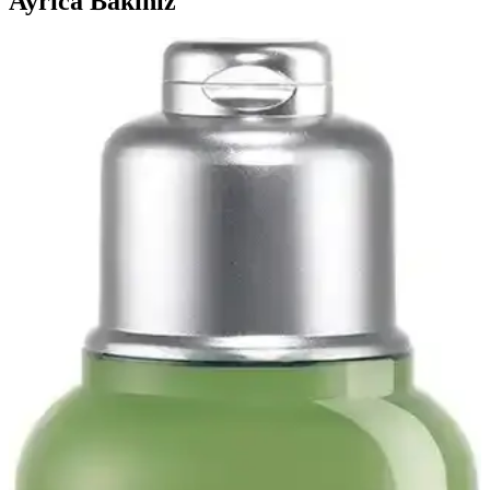
Ayrıca Bakınız
Kısa Saç ve Tırnakların Pratikliği ile Doğal
Güzelliğin Yeniden Tanımlanması
Kısa saç ve tırnaklar, pratiklik, hijyen ve zihinsel rahatlama sunarak
doğal güzelliği ve bakım anlayışını yeniden şekillendiriyor. Bu
yaklaşım, bireysel özgürlük ve rahatlığı ön plana çıkarıyor.
Alfabe Tırnak Dövmesi İncelemesi: Tasarım,
Uygulama ve Kullanıcı Yorumları
Alfabe tırnak dövmesi, şık ve minimalist tasarımıyla öne çıkar.
Uygulama zorlukları ve kalıcılık sorunlarına rağmen, kişisel ifadeye
uygun seçenekler sunar.
Alman Menşeli Mini UV LED Tırnak Lambası:
Hızlı ve Pratik Tırnak Kurutma Çözümü
Mini UV LED tırnak lambası, taşınabilirliği ve teknolojisiyle hızlı ve
güvenli tırnak kurutma imkanı sunar. Seyahat ve günlük kullanım
için ideal, estetik ve pratik çözüm sağlar.