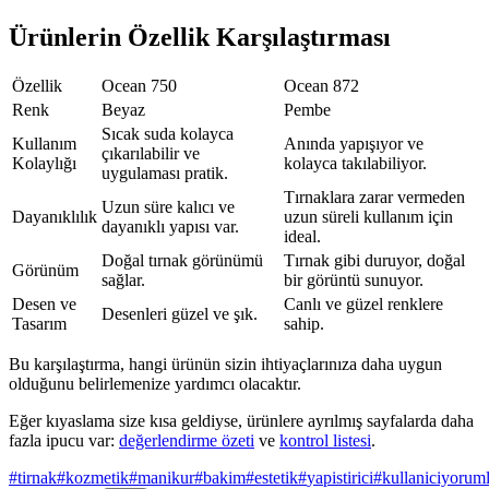
Ürünlerin Özellik Karşılaştırması
Özellik
Ocean 750
Ocean 872
Renk
Beyaz
Pembe
Sıcak suda kolayca
Kullanım
Anında yapışıyor ve
çıkarılabilir ve
Kolaylığı
kolayca takılabiliyor.
uygulaması pratik.
Tırnaklara zarar vermeden
Uzun süre kalıcı ve
Dayanıklılık
uzun süreli kullanım için
dayanıklı yapısı var.
ideal.
Doğal tırnak görünümü
Tırnak gibi duruyor, doğal
Görünüm
sağlar.
bir görüntü sunuyor.
Desen ve
Canlı ve güzel renklere
Desenleri güzel ve şık.
Tasarım
sahip.
Bu karşılaştırma, hangi ürünün sizin ihtiyaçlarınıza daha uygun
olduğunu belirlemenize yardımcı olacaktır.
Eğer kıyaslama size kısa geldiyse, ürünlere ayrılmış sayfalarda daha
fazla ipucu var:
değerlendirme özeti
ve
kontrol listesi
.
#
tirnak
#
kozmetik
#
manikur
#
bakim
#
estetik
#
yapistirici
#
kullaniciyoruml