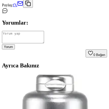
Paylaş:
f
𝕏
Yorumlar:
Yorum
0
Beğen
Ayrıca Bakınız
Kısa Saç ve Tırnakların Pratikliği ile Doğal
Güzelliğin Yeniden Tanımlanması
Kısa saç ve tırnaklar, pratiklik, hijyen ve zihinsel rahatlama sunarak
doğal güzelliği ve bakım anlayışını yeniden şekillendiriyor. Bu
yaklaşım, bireysel özgürlük ve rahatlığı ön plana çıkarıyor.