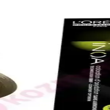
a alır, saçları hafifletir ve ferahlatır. Kullanıcılar, etkili sonuçlar ve f
ve Şık Tasarımıyla Kullanıcıların Beğenisini Kazan
saçları nazikçe kurutur, kullanım kolaylığı sağlar ve estetik görünüm
ağı ile Saç Sağlığında Yeni Dönem
leyerek dökülmeyi azaltır, güçlendirir ve parlaklık kazandırır. Düzenli k
aklık Sağlayan Güvenilir Bakım Ürünü
e sülfatsız formülüyle gri ve beyaz saçlara özel bakım sunar, saçlara g
al Katı Şampuan Ürünü İncelemesi
ik kullanımıyla saç ve sakal beyazlıklarını azaltmayı hedefleyen etkili b
ile Saçlarınızda Yeni Bir Dönem Başlıyor
çları güçlendirir, parlaklık ve yumuşaklık kazandırır, doğal yapıyı koru