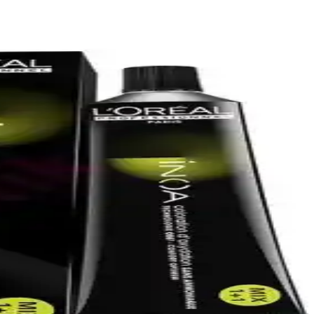
erahlık deneyimlerini paylaşıyor.
ıyor
 sunar.
ullanım ile etkili sonuçlar sağlar.
üç ve canlılık kazandırır.
ir çözüm sunar.
r ve düzenli kullanımda etkili sonuçlar sağlar.