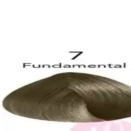
Insight Yağlı Saçlar Dengeleyici Şampuan, yağlı saç derisini kontrol altın
DUFF CLEAN Mikrofiber Saç Kurutma Bonesi Modern 
DUFF CLEAN saç kurutma bonesi, mikrofiber yapısı ve şık tasarımıyla 
Orginx Hızlı Saç Uzatma Serumu ve Kara Sarımsak Y
Orginx'in saç uzatma serumu ve kara sarımsak yağı, saç sağlığını destek
ZENTO Mor Şampuanı ile Saç Renk Koruma ve Parl
ZENTO Mor Şampuanı, renk koruma ve parlaklık sağlayan, UV filtresi v
Saç ve Sakal Beyazlıklarını Gidermeye Yönelik Doğ
SoapCover saç beyazlık giderici katı şampuan, doğal içerikleri ve prat
Kuaf Tuz İçermeyen Şampuan ve Keratin Saç Maskesi 
Saç sağlığını destekleyen tuz içermeyen şampuan ve keratin maskesi, sa