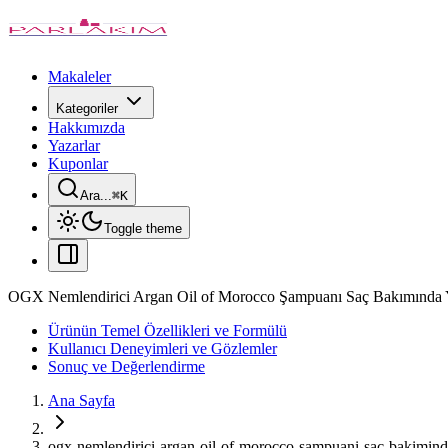
Makaleler
Kategoriler
Hakkımızda
Yazarlar
Kuponlar
Ara...
⌘
K
Toggle theme
OGX Nemlendirici Argan Oil of Morocco Şampuanı Saç Bakımında Y
Ürünün Temel Özellikleri ve Formülü
Kullanıcı Deneyimleri ve Gözlemler
Sonuç ve Değerlendirme
Ana Sayfa
ogx-nemlendirici-argan-oil-of-morocco-sampuani-sac-bakimind