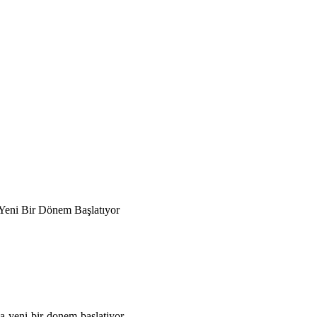
eni Bir Dönem Başlatıyor
a-yeni-bir-donem-baslatiyor