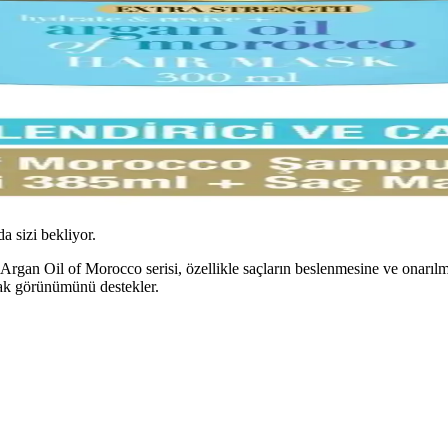
da sizi bekliyor.
Argan Oil of Morocco serisi, özellikle saçların beslenmesine ve onarıl
rlak görünümünü destekler.
üvenilir Saç Bakım Çözümü