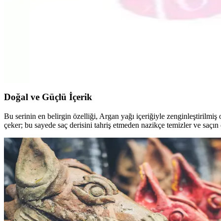
Natural Colors 7C Orta Küllü Kumral Organik Saç Bo
Natural Colors 7C orta küllü kumral organik saç boyası, doğal görünü
edilmelidir.
L'Oréal Professionnel İnoa Amonyaksız Saç Boyası N
İnoa amonyaksız saç boyası, doğal yapıya zarar vermeden parlak, uzun s
Doğal ve Güçlü İçerik
Bu serinin en belirgin özelliği, Argan yağı içeriğiyle zenginleştirilmiş 
çeker; bu sayede saç derisini tahriş etmeden nazikçe temizler ve saçın 