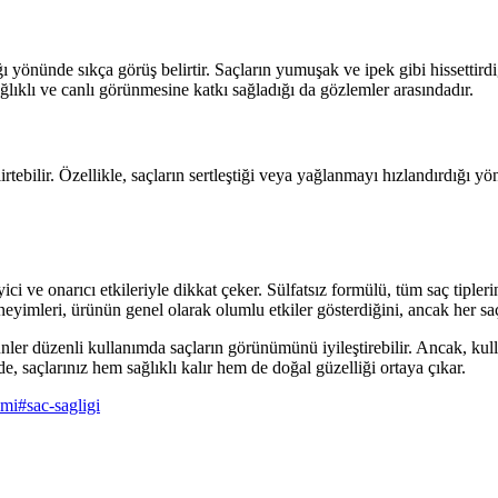
ığı yönünde sıkça görüş belirtir. Saçların yumuşak ve ipek gibi hissettirdiğ
ağlıklı ve canlı görünmesine katkı sağladığı da gözlemler arasındadır.
rtebilir. Özellikle, saçların sertleştiği veya yağlanmayı hızlandırdığı y
 ve onarıcı etkileriyle dikkat çeker. Sülfatsız formülü, tüm saç tiple
eneyimleri, ürünün genel olarak olumlu etkiler gösterdiğini, ancak her 
ürünler düzenli kullanımda saçların görünümünü iyileştirebilir. Ancak, k
de, saçlarınız hem sağlıklı kalır hem de doğal güzelliği ortaya çıkar.
imi
#
sac-sagligi