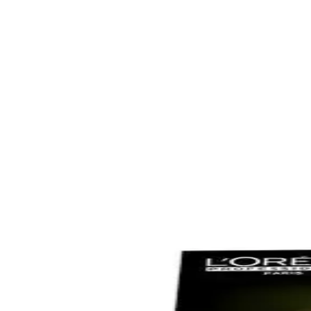
üvenilir Saç Bakım Çözümü
a alır, saçları hafifletir ve ferahlatır. Kullanıcılar, etkili sonuçlar ve f
ve Şık Tasarımıyla Kullanıcıların Beğenisini Kazan
saçları nazikçe kurutur, kullanım kolaylığı sağlar ve estetik görünüm
ağı ile Saç Sağlığında Yeni Dönem