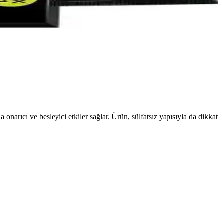
ikkat çeker, ancak renk tonu ve dayanıklılık konusunda dikkat
 saçlar sağlar, profesyonel kullanım için ideal.
a onarıcı ve besleyici etkiler sağlar. Ürün, sülfatsız yapısıyla da dikkat