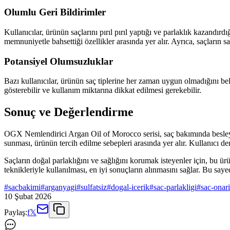
Olumlu Geri Bildirimler
Kullanıcılar, ürünün saçlarını pırıl pırıl yaptığı ve parlaklık kazandırd
memnuniyetle bahsettiği özellikler arasında yer alır. Ayrıca, saçların s
Potansiyel Olumsuzluklar
Bazı kullanıcılar, ürünün saç tiplerine her zaman uygun olmadığını beli
gösterebilir ve kullanım miktarına dikkat edilmesi gerekebilir.
Sonuç ve Değerlendirme
OGX Nemlendirici Argan Oil of Morocco serisi, saç bakımında besleyici
sunması, ürünün tercih edilme sebepleri arasında yer alır. Kullanıcı d
Saçların doğal parlaklığını ve sağlığını korumak isteyenler için, bu 
teknikleriyle kullanılması, en iyi sonuçların alınmasını sağlar. Bu saye
#
sacbakimi
#
arganyagi
#
sulfatsiz
#
dogal-icerik
#
sac-parlakligi
#
sac-onar
10 Şubat 2026
Paylaş:
f
𝕏