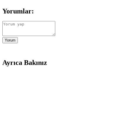
Yorumlar:
Yorum
Ayrıca Bakınız
Yağlı Saçlar İçin Dengeleyici Şampuan: Etkili ve G
Insight Yağlı Saçlar Dengeleyici Şampuan, yağlı saç derisini kontrol altın
DUFF CLEAN Mikrofiber Saç Kurutma Bonesi Modern 
DUFF CLEAN saç kurutma bonesi, mikrofiber yapısı ve şık tasarımıyla 
Orginx Hızlı Saç Uzatma Serumu ve Kara Sarımsak Y