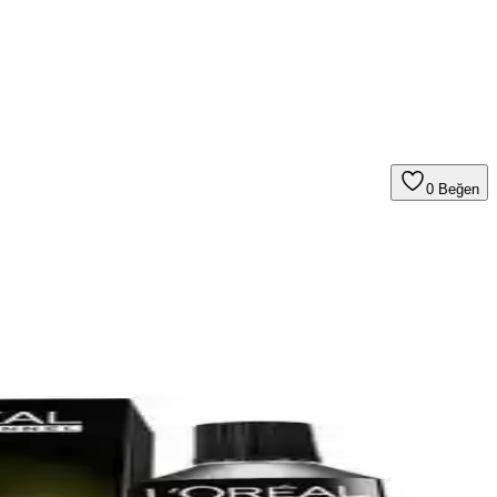
0
Beğen
erahlık deneyimlerini paylaşıyor.
ıyor
 sunar.