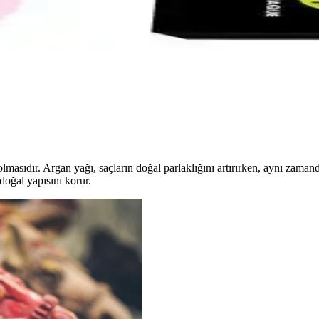
yası İncelemesi ve Kullanıcı Deneyimleri
m ve parlaklık sağlar. Hafif kimyasal kokusu ve kolay uygulamasıyla d
o:7 Fundamental 60Ml – Sağlıklı ve Kalıcı Renkler
üre kalıcı renkler sunar. Beyaz kapama ve bakım özellikleriyle sağlıklı
olmasıdır. Argan yağı, saçların doğal parlaklığını artırırken, aynı zamand
doğal yapısını korur.