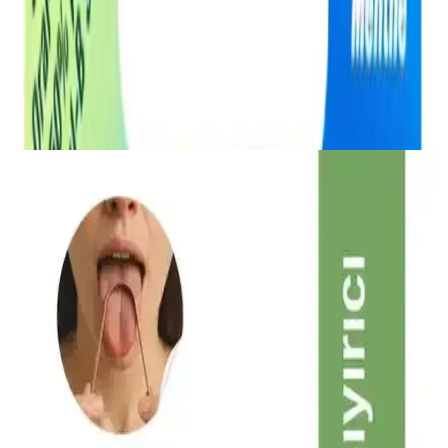
uzunluğundaki bu ürün, kullanımı kolay ve konforlu yapısıyla öne
çıkar. Parmaklarınıza rahatlıkla sarılan ipeksi dokusu sayesinde
dişler arasındaki temizlik işlemini daha pratik hale getirir. Kurdeleye
benzer şekli ve geniş yüzey alanı, özellikle dişler arasında geniş
boşluklar bulunan kişiler için ideal bir temizlik sağlar.
Ayrıca Bakınız
Farmasi Misvak ve Hurma İçeren Beyazlatıcı Diş
Macunu: Doğal ve Etkili Ağız Bakımı Ürünü
Farmasi'nin doğal içeriklerle formüle ettiği bu diş macunu, misvak
ve hurma özleriyle ağız hijyenini destekler, beyazlatır ve ferahlatıcı
etkisiyle günlük kullanım için idealdir.
Toocare Dil Temizleme Çubuğu ile Ağız Hijyeninizi
Güçlendirin ve Ferahlık Sağlayın
Toocare dil temizleme çubuğu, tek kullanımlık, hijyenik ve kolay
kullanım sağlayan ağız bakım ürünüdür. Yüksek kalite ve kullanıcı
memnuniyeti ile ağız sağlığını destekler.