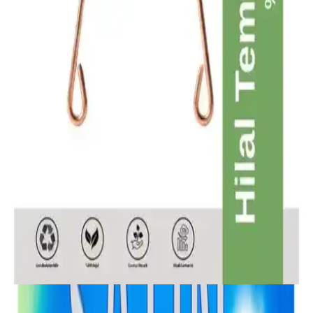
Kullanım Rehberi: Özellikler Avantajlar
Zubio Paslanmaz Çelik Dil Temizleyici, dildeki beyaz tabakayı
giderir, ağız kokusunu azaltır ve tat alma duyusunu geçici olarak
iyileştirir. Plastiksiz tasarım ve paslanmaz çelik yapısı temizliği
kolaylaştırır; sabah/akşam kullanıma uygundur.
Oral-B Essential Floss Diş İpi: Uzun Ömürlü,
Güvenilir ve Hassas Kullanıcılar İçin Uygun
Oral-B Essential Floss diş ipi, dayanıklı naylon lifleri ve uzun
kullanım ömrü ile diş arası temizliğinde güvenilir bir seçenek sunar.
Hassas yapısı ve hijyen avantajlarıyla günlük ağız bakımınıza katkı
sağlar.
Hilal Temiz Healing Touch Bakır Dil ile Günlük Ağız
Hijyeninizi Güçlendirin
Hilal Temiz Healing Touch Bakır Dil, doğal antibakteriyel
özellikleri ve ergonomik tasarımıyla dil yüzeyinizi nazikçe temizler,
ağız kokusunu azaltır ve ferah bir his sağlar.
Aroması ve Ferahlık Hissi