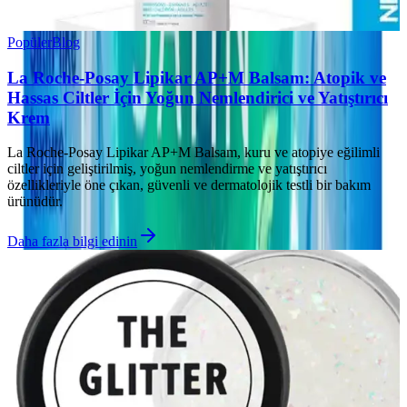
Popüler
Blog
La Roche-Posay Lipikar AP+M Balsam: Atopik ve
Hassas Ciltler İçin Yoğun Nemlendirici ve Yatıştırıcı
Krem
La Roche-Posay Lipikar AP+M Balsam, kuru ve atopiye eğilimli
ciltler için geliştirilmiş, yoğun nemlendirme ve yatıştırıcı
özellikleriyle öne çıkan, güvenli ve dermatolojik testli bir bakım
ürünüdür.
Daha fazla bilgi edinin