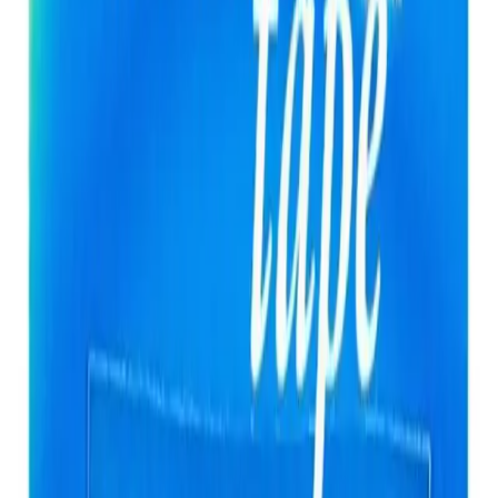
"güzel, sağlam ve pratik" olarak tanımlanır. Ayrıca, kullanıcılar
ürünün keskin ve kalıcı ferahlatıcı etkisinden memnun kalmışlardır.
Ferahlatıcı nane aroması, kullanım sonrası ağızda uzun süre kalır ve
tazelik hissi sağlar.
Bazı kullanıcılar, ürünün cam şişede değil de farklı ambalajlarda
olmasını tercih edebileceklerini belirtmişlerdir. Ancak, genel olarak
ürünün pratikliği ve etkinliği övgüyle karşılanmaktadır.
Ürünün Farklı Yönleri ve Avantajları
Geniş Yüzey Alanı:
Dişler arasındaki geniş boşlukların
temizliğinde etkilidir.
Naneli Aroması:
Ferahlatıcı ve tazelik sağlayıcı özellik.
Yüksek ve Esnek Yapı:
Hassas diş etleri için uygun ve
konforlu kullanım.
Pratik Kullanım:
Günlük ağız bakım rutininin vazgeçilmez
parçası.
Sonuç ve Tavsiyeler