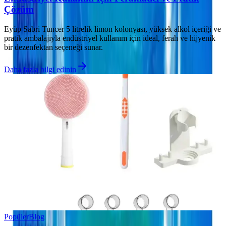
Çözüm
Eyüp Sabri Tuncer 5 litrelik limon kolonyası, yüksek alkol içeriği ve
pratik ambalajıyla endüstriyel kullanım için ideal, ferah ve hijyenik
bir dezenfektan seçeneği sunar.
Daha fazla bilgi edinin
Popüler
Blog