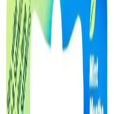
Oral-B Satin Tape Diş İpi: Sağlıklı ve
Ferah Bir Gülüş İçin Mükemmel Bir
Seçenek
İlham Veren Yazılar
Tür
İlham Veren Yazılar
Yayınlanma
14 Şubat 2026
Bu Yazı Hakkında
Oral-B Satin Tape Diş İpi, geniş yüzey alanı ve naneli
aromasıyla etkili temizlik sağlar, ferah nefes ve hassas
diş etleri için idealdir, düzenli kullanımda ağız sağlığını
destekler.
Trendler, ipuçları, rehberler ve yeni fikirlerle dolu
içerikler burada sizi bekliyor.
Ürünün Temel Özellikleri ve Tasarımı
Oral-B Satin Tape Diş İpi, ağız bakımında fark yaratmak isteyenler
için özel olarak tasarlandı yüksek kaliteli bir diş ipidir. 25 metre