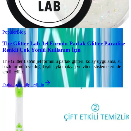
Popüler
Blog
The Glitter Lab Jel Formlu Parlak Glitter Paradise
Renkli Çok Yönlü Kullanım İçin
The Glitter Lab'in jel formüllü parlak glitteri, kolay uygulama, su
bazlı formülü ve doğal ışıltısıyla makyaj ve vücut süslemelerinde
tercih edilir.
Daha fazla bilgi edinin