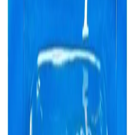
Oral-B Satin Tape Diş İpi, ağız sağlığını korumak ve ferah bir nefes
elde etmek isteyen herkes için ideal bir seçimdir. Uzun ve etkili
kullanım süresi, yüksek kullanıcı memnuniyeti ve benzersiz
tasarımıyla öne çıkar. Düzenli kullanımıyla diş ve diş eti sağlığını
desteklerken ağız kokusunu önlemeye de yardımcı olur.
Diş ipi kullanımında hijyen ve etkinlik büyük önem taşır. Bu
nedenle, ürünün kullanım talimatlarına uygun şekilde düzenli olarak
kullanılması önerilir. Ayrıca, ağız bakım rutininizin vazgeçilmez bir
parçası olarak, Oral-B Satin Tape Diş İpi ile sağlıklı ve ferah bir
gülüşe ulaşabilirsiniz.
Paylaş:
f
𝕏
Yorumlar:
Yorum