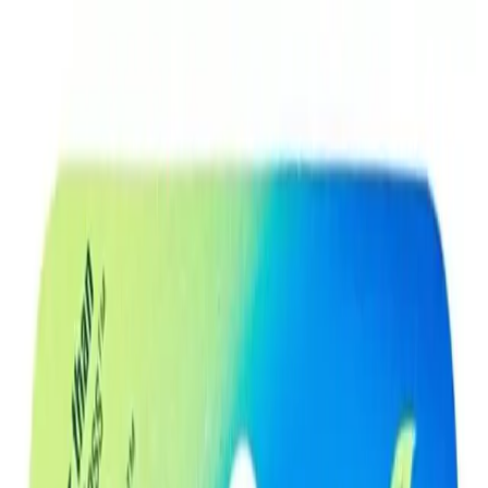
Makaleler
Kategoriler
Hakkımızda
Yazarlar
Kuponlar
Ara...
⌘
K
Toggle theme
Ana Sayfa
İlham Veren Yazılar
Oral-B Satin Tape Diş İpi: Geniş Yüzeyli, Naneli Aromalı ve
Hassas Diş Etlerine Uygun