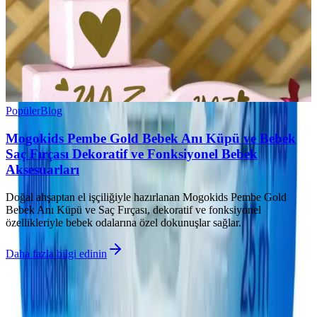
Popüler
Blog
Mogokids Pembe Gold Bebek Anı Küpü ve Bebek
Saç Fırçası Dekoratif ve Fonksiyonel Bebek
Aksesuarları
Doğal ahşaptan el işçiliğiyle hazırlanan Mogokids Pembe Gold
Bebek Anı Küpü ve Saç Fırçası, dekoratif ve fonksiyonel
özellikleriyle bebek odalarına özel dokunuşlar sağlar.
Daha fazla bilgi edinin
©
Parlakim
2026
Site bölümleri