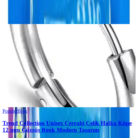
0
Beğen
Ayın popüler yazıları
Popüler
Blog
Trend Collection Unisex Cerrahi Çelik Halka Küpe
12 mm Gümüş Renk Modern Tasarım