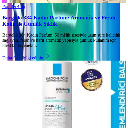
Popüler
Blog
Bargello 384 Kadın Parfüm: Aromatik ve Ferah
Koku ile Günlük Şıklık
Bargello 384 Kadın Parfüm, 50 ml'lik şişesiyle uzun süre kalıcılık
sağlayan, ferah ve hafif aromatik yapısıyla günlük kullanım için
ideal bir seçenektir.
Daha fazla bilgi edinin