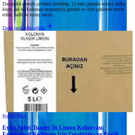
Dayanıklı cerrahi çelikten üretilmiş, 12 mm çapında unisex halka
küpe, şık ve kullanışlı tasarımıyla günlük ve özel günlerde tercih
edilir, hafif ve kolay takılır.
Daha fazla bilgi edinin
Popüler
Blog
Eyüp Sabri Tuncer 5lt Limon Kolonyası:
Endüstriyel Kullanım İçin Ferahlatıcı ve Pratik