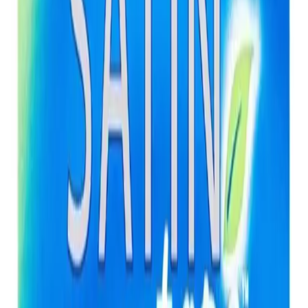
Ürünün en dikkat çekici özelliklerinden biri, naneli aromasıdır. Bu
özellik, kullanım sırasında ferahlık hissi sağlar ve ağızda hoş bir
mentollü tat bırakır. Kullanıcılar, diş ipi kullanımı sırasında
tazelenmiş ve temiz bir ağız ortamı deneyimlediklerini
belirtmektedir. Ayrıca, nane ferahlığı, diş eti sağlığını destekleyen ve
ağız kokusunu önleyen önemli bir faktördür.
Kullanım Kolaylığı ve Konfor
Oral-B Satin Tape Diş İpi, yüksek ve esnek yapısıyla diş etlerine ve
parmaklara karşı hassastır. Bu sayede, özellikle hassas diş etlerine
sahip kişiler için uygun bir seçimdir. Kullanıcılar, ürünün pratikliği
sayesinde günlük ağız bakım rutininin vazgeçilmez bir parçası haline
getirmiştir. Ürünün geniş yüzey alanı, dişler arasındaki geniş
boşlukların etkili şekilde temizlenmesine olanak tanır böylece diş taşı
ve plak oluşumunu azaltmaya yardımcı olur.
Müşteri Geri Bildirimleri ve
Değerlendirmeler
Ürünün genel kullanıcı memnuniyeti oldukça yüksektir. Ortalama
4.8 puan alan Oral-B Satin Tape Diş İpi, kullanıcılar tarafından