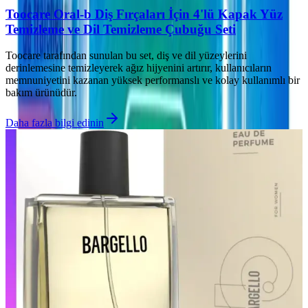
Toocare Oral-b Diş Fırçaları İçin 4'lü Kapak Yüz
Temizleme ve Dil Temizleme Çubuğu Seti
Toocare tarafından sunulan bu set, diş ve dil yüzeylerini
derinlemesine temizleyerek ağız hijyenini artırır, kullanıcıların
memnuniyetini kazanan yüksek performanslı ve kolay kullanımlı bir
bakım ürünüdür.
Daha fazla bilgi edinin