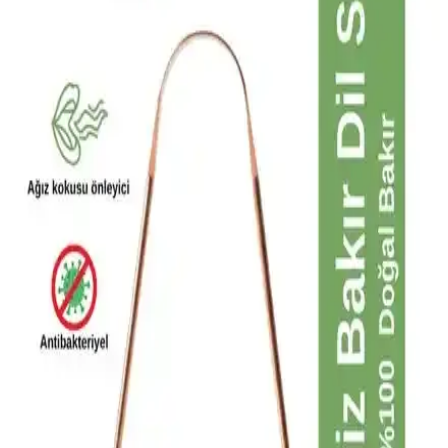
Qartz Diş Beyazlatma ve Parlatma Pastası: Sağlıklı
ve Parlak Gülüşler İçin Etkili Çözüm
Qartz diş beyazlatma ve parlatma pastası, doğal formülüyle dişleri
güçlendirirken lekeleri giderir, sağlıklı ve parlak bir gülüş sağlar.
Uzun süreli kullanım ve kullanıcı memnuniyeti ön plandadır.
Miya-etic Ortodonti Mumu: Diş Teli Tedavisinde
Rahatlık ve Güvenlik Sağlayan Koruyucu Ürün
Miya-etic Ortodonti Mumu, diş teli tedavisinde tahrişi önleyen,
güvenilir ve pratik bir tıbbi parafin bazlı koruyucu. Kullanımı kolay,
ağız içi konforu artırır ve tedavi sürecini destekler.
Oral-B Pro Cross Action X-filament Şarjlı Diş
Fırçası Yedek Başlıkları 2'li Paket Detaylı İnceleme
Oral-B Pro Cross Action X-filament şarjlı diş fırçası yedek
başlıkları, yüksek performans ve hijyen sağlar. Almanya menşeli,
dayanıklı malzemelerden üretilmiş, uzun ömürlü ve etkili temizlik
sunan bu ürün, diş ve diş eti sağlığını korur.
Zubio Paslanmaz Çelik Dil Temizleyici İnceleme ve