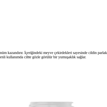
örünüm kazandırır. İçeriğindeki meyve çekirdekleri sayesinde cildin parl
nli kullanımda ciltte gözle görülür bir yumuşaklık sağlar.
lığını Destekleyen Güçlü Bakım Ürünü
, hassas ciltlere uygun, parfümsüz ve çevre dostu formülüyle cilt bakı
 Yenileyici Bakım Seti İncelemesi