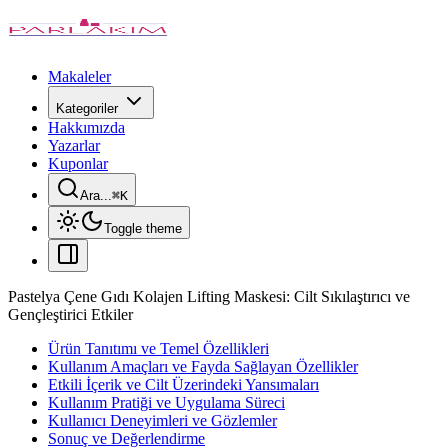
Makaleler
Kategoriler
Hakkımızda
Yazarlar
Kuponlar
Ara...
⌘
K
Toggle theme
Pastelya Çene Gıdı Kolajen Lifting Maskesi: Cilt Sıkılaştırıcı ve
Gençleştirici Etkiler
Ürün Tanıtımı ve Temel Özellikleri
Kullanım Amaçları ve Fayda Sağlayan Özellikler
Etkili İçerik ve Cilt Üzerindeki Yansımaları
Kullanım Pratiği ve Uygulama Süreci
Kullanıcı Deneyimleri ve Gözlemler
Sonuç ve Değerlendirme