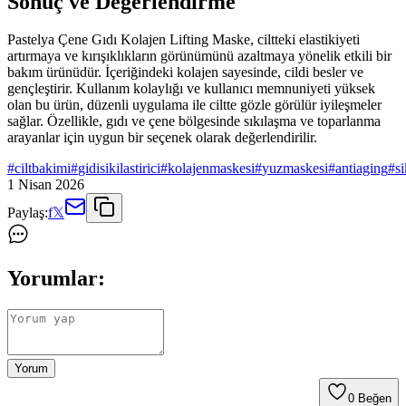
Sonuç ve Değerlendirme
Pastelya Çene Gıdı Kolajen Lifting Maske, ciltteki elastikiyeti
artırmaya ve kırışıklıkların görünümünü azaltmaya yönelik etkili bir
bakım ürünüdür. İçeriğindeki kolajen sayesinde, cildi besler ve
gençleştirir. Kullanım kolaylığı ve kullanıcı memnuniyeti yüksek
olan bu ürün, düzenli uygulama ile ciltte gözle görülür iyileşmeler
sağlar. Özellikle, gıdı ve çene bölgesinde sıkılaşma ve toparlanma
arayanlar için uygun bir seçenek olarak değerlendirilir.
#
ciltbakimi
#
gidisikilastirici
#
kolajenmaskesi
#
yuzmaskesi
#
antiaging
#
si
1 Nisan 2026
Paylaş:
f
𝕏
Yorumlar:
Yorum
0
Beğen