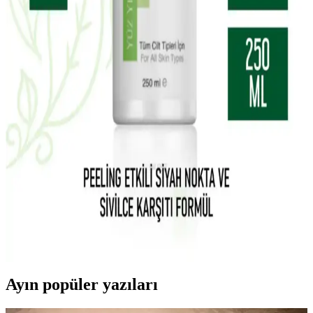
Losyonu Doğal Nemlendirici ve Besleyici Özellikler
Yves Rocher'in tropikal hindistan cevizi içeren vegan vücut losyonu,
tüm cilt tipleri için uygun, doğal içeriklerle formüle edilmiştir. Hafif
yapısı ve kalıcı kokusuyla cildi nemlendirir ve besler.
La Roche-Posay Lipikar Syndet AP+ Hassas ve
Kuru Ciltler İçin Temizlik Jeli Ürün Özellikleri
La Roche-Posay Lipikar Syndet AP+ arındırıcı vücut yıkama jeli,
hassas ve kuru ciltlere uygun, yatıştırıcı ve nemlendirici etkileriyle
günlük kullanımda cilt sağlığını koruyan etkili bir temizlik ürünüdür.
Carvien's Çay Ağacı Yağlı Yüz Yıkama Jeli: Doğal
ve Etkili Temizlik Ürünü Özellikleri ve Kullanımı
Carvien's Çay Ağacı Yağlı Yüz Yıkama Jeli, doğal içeriklerle akne
ve yağlı ciltleri nazikçe temizler, gözenekleri arındırır ve ferahlatıcı
etkisiyle günlük bakımda tercih edilir.
Ayın popüler yazıları