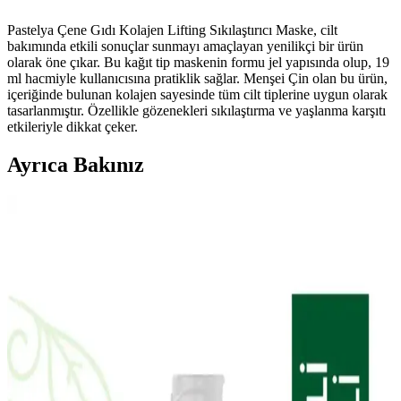
Pastelya Çene Gıdı Kolajen Lifting Sıkılaştırıcı Maske, cilt
bakımında etkili sonuçlar sunmayı amaçlayan yenilikçi bir ürün
olarak öne çıkar. Bu kağıt tip maskenin formu jel yapısında olup, 19
ml hacmiyle kullanıcısına pratiklik sağlar. Menşei Çin olan bu ürün,
içeriğinde bulunan kolajen sayesinde tüm cilt tiplerine uygun olarak
tasarlanmıştır. Özellikle gözenekleri sıkılaştırma ve yaşlanma karşıtı
etkileriyle dikkat çeker.
Ayrıca Bakınız
Doa Hyaluronic Acid ve Vitamin C Serumu: Cilt
Sağlığını Destekleyen Güçlü Bakım Ürünü
Doa Hyaluronic Acid & Vitamin C Serum, yoğun nem ve parlaklık
sağlar, hassas ciltlere uygun, parfümsüz ve çevre dostu formülüyle
cilt bakımında etkili bir seçenek sunar.
The Purest Solutions Karma Ciltler İçin Aydınlatıcı
ve Yenileyici Bakım Seti İncelemesi
The Purest Solutions karma ciltler için aydınlatıcı ve yenileyici