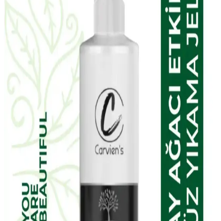
bakım seti, doğal içerikleriyle cilt tonunu eşitler, gözenekleri
sıkılaştırır ve parlaklık kazandırır. Düzenli kullanımda gözle görülür
farklar sağlar.
NIVEA Expert Filler Yoğun Yaşlanma Karşıtı
Gündüz Bakım Kremi İncelemesi ve Kullanım
Yöntemleri
NIVEA Expert Filler Yoğun Yaşlanma Karşıtı Gündüz Bakım
Kremi, hyaluronik asit ve SPF 30 ile cildi nemlendirir, yaşlanma
belirtilerine karşı korur ve pürüzsüzleştirir, hassas ciltler için uygun
ve parfümsüzdür.
EDLIKE Saf Yağlardan Yapılan El Yapımı Adaçayı
Sabunu Doğal ve Etkili Cilt Bakımı İçin Uygun Bir
Seçenek
EDLIKE'in saf yağlar ve el yapımı adaçayı ile zenginleştirilmiş
sabunu, cildi nazikçe temizler, nemlendirir ve ferahlatır. Hassas
ciltlere uygun, doğal içerikli ve uzun süre kullanılabilen bu ürün, cilt
sağlığını destekler.
W-Lab Kozmetik Madeleb Krem ve Selin Beauty