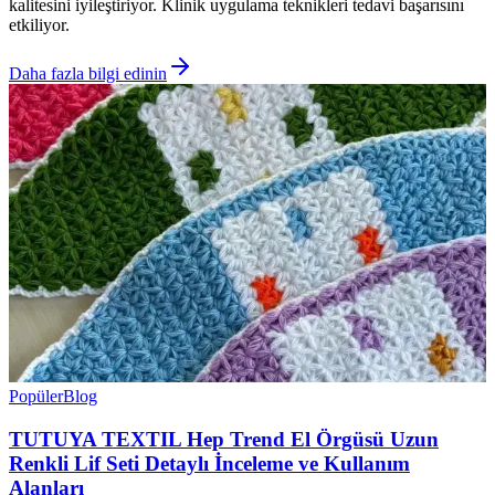
kalitesini iyileştiriyor. Klinik uygulama teknikleri tedavi başarısını
etkiliyor.
Daha fazla bilgi edinin
Popüler
Blog
TUTUYA TEXTIL Hep Trend El Örgüsü Uzun
Renkli Lif Seti Detaylı İnceleme ve Kullanım
Alanları