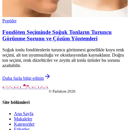
Popüler
Fondöten Seçiminde Soğuk Tonların Turuncu
Görünme Sorunu ve Çözüm Yöntemleri
Soğuk tonlu fondötenlerin turuncu görünmesi genellikle koyu renk
seçimi, alt ton uyumsuzluğu ve oksidasyondan kaynaklanır. Doğru
ton seçimi, renk düzelticiler ve zeytin alt tonlu ürünler bu sorunu
azaltabilir.
Daha fazla bilgi edinin
©
Parlakim
2026
Site bölümleri
Ana Sayfa
Makaleler
Kategoriler
Etiketler