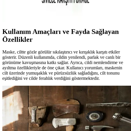
Carvien's Çay Ağacı Yağlı Yüz Yıkama Jeli, doğal içeriklerle akne
ve yağlı ciltleri nazikçe temizler, gözenekleri arındırır ve ferahlatıcı
etkisiyle günlük bakımda tercih edilir.
Kullanım Amaçları ve Fayda Sağlayan
Özellikler
Maske, ciltte gözle görülür sıkılaştırıcı ve kırışıklık karşıtı etkiler
gösterir. Düzenli kullanımda, cildin yenilendi, parlak ve canlı bir
görünüme kavuşmasına katkı sağlar. Ayrıca, cildi nemlendirme ve
ayıltma özellikleriyle de öne çıkar. Kullanıcı yorumları, maskenin
cilt üzerinde yumuşaklık ve pürüzsüzlük sağladığını, cilt tonunu
eşitlediğini ve cilde ferahlık verdiğini göstermektedir.