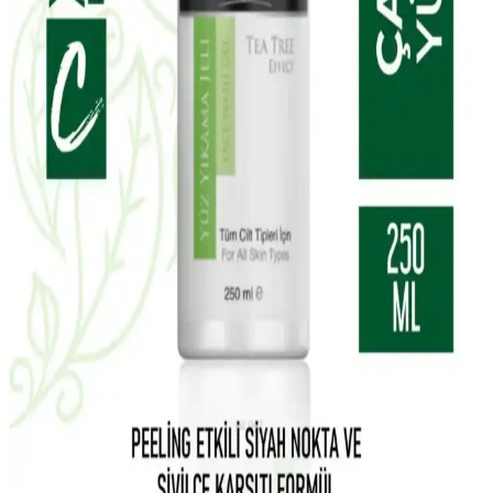
CC Krem Seti: Günlük Cilt Bakımı İçin Çok Yönlü
Çözüm
Madeleb Krem ve CC krem seti, cilt tipine uygun, doğal içerikli ve
vegan formülüyle günlük bakımda pratik ve etkili çözümler sunar.
Yves Rocher Tropikal Hindistan Cevizi Vücut
Losyonu Doğal Nemlendirici ve Besleyici Özellikler
Yves Rocher'in tropikal hindistan cevizi içeren vegan vücut losyonu,
tüm cilt tipleri için uygun, doğal içeriklerle formüle edilmiştir. Hafif
yapısı ve kalıcı kokusuyla cildi nemlendirir ve besler.
La Roche-Posay Lipikar Syndet AP+ Hassas ve
Kuru Ciltler İçin Temizlik Jeli Ürün Özellikleri
La Roche-Posay Lipikar Syndet AP+ arındırıcı vücut yıkama jeli,
hassas ve kuru ciltlere uygun, yatıştırıcı ve nemlendirici etkileriyle
günlük kullanımda cilt sağlığını koruyan etkili bir temizlik ürünüdür.
Carvien's Çay Ağacı Yağlı Yüz Yıkama Jeli: Doğal
ve Etkili Temizlik Ürünü Özellikleri ve Kullanımı