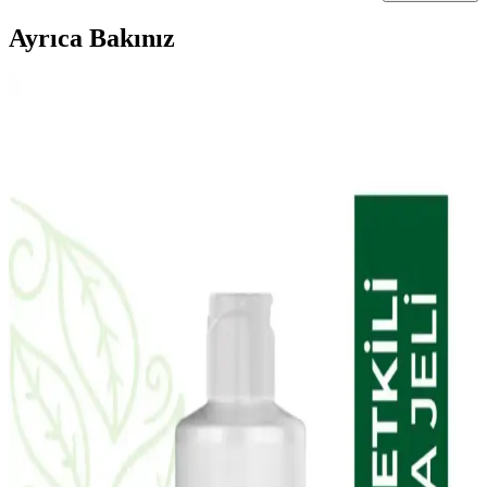
Ayrıca Bakınız
Doa Hyaluronic Acid ve Vitamin C Serumu: Cilt
Sağlığını Destekleyen Güçlü Bakım Ürünü
Doa Hyaluronic Acid & Vitamin C Serum, yoğun nem ve parlaklık
sağlar, hassas ciltlere uygun, parfümsüz ve çevre dostu formülüyle
cilt bakımında etkili bir seçenek sunar.
The Purest Solutions Karma Ciltler İçin Aydınlatıcı
ve Yenileyici Bakım Seti İncelemesi
The Purest Solutions karma ciltler için aydınlatıcı ve yenileyici
bakım seti, doğal içerikleriyle cilt tonunu eşitler, gözenekleri
sıkılaştırır ve parlaklık kazandırır. Düzenli kullanımda gözle görülür
farklar sağlar.
NIVEA Expert Filler Yoğun Yaşlanma Karşıtı
Gündüz Bakım Kremi İncelemesi ve Kullanım
Yöntemleri