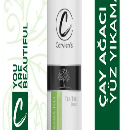
NIVEA Expert Filler Yoğun Yaşlanma Karşıtı Gündüz Bakım
Kremi, hyaluronik asit ve SPF 30 ile cildi nemlendirir, yaşlanma
belirtilerine karşı korur ve pürüzsüzleştirir, hassas ciltler için uygun
ve parfümsüzdür.
EDLIKE Saf Yağlardan Yapılan El Yapımı Adaçayı
Sabunu Doğal ve Etkili Cilt Bakımı İçin Uygun Bir
Seçenek
EDLIKE'in saf yağlar ve el yapımı adaçayı ile zenginleştirilmiş
sabunu, cildi nazikçe temizler, nemlendirir ve ferahlatır. Hassas
ciltlere uygun, doğal içerikli ve uzun süre kullanılabilen bu ürün, cilt
sağlığını destekler.
W-Lab Kozmetik Madeleb Krem ve Selin Beauty
CC Krem Seti: Günlük Cilt Bakımı İçin Çok Yönlü
Çözüm
Madeleb Krem ve CC krem seti, cilt tipine uygun, doğal içerikli ve
vegan formülüyle günlük bakımda pratik ve etkili çözümler sunar.
Yves Rocher Tropikal Hindistan Cevizi Vücut