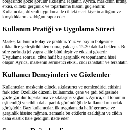
bölgesinde gözle görülür sıkılaşma sağlanır. Ayrıca, maskenin lifting
etkisi, ciltteki gerginlik ve toparlanma hissini güçlendirir.
Kullanıcılar, düzenli uygulama ile ciltteki elastikiyetin arttığını ve
kırışıklıkların azaldığını rapor eder.
Kullanım Pratiği ve Uygulama Süreci
Maske, kullanımı kolay ve pratiktir. Yüz ve boyun bölgesine
dikkatlice yerleştirildikten sonra, yaklaşık 15-20 dakika beklenir. Bu
süre zarfında jel yapısı ciltle bütünleşir ve etkisini gösterir.
Uygulama sonrası, ciltte hafif bir gerginlik ve toparlanma hissi
oluşur. Ayrıca, maskenin serinletici etkisi, cildi rahatlatır ve ferahlatır.
Kullanıcı Deneyimleri ve Gözlemler
Kullanıcılar, maskenin ciltteki sıkılaştırıcı ve nemlendirici etkisini
fark eder. Özellikle düzenli kullanımda, çene ve gıdı bölgesinde
gözle görülür toparlanma ve sıkılaşma sağlanır. Ayrıca, cilt tonunun
eşitlendiği ve cildin daha parlak göründüğü de kullanıcıların ortak
görüşüdür. Bazı kullanıcılar, ilk uygulamada hafif germeye ve
gerginlik hissine rağmen, zamanla bu etkilerin azaldığını ve cildin
daha elastik hale geldiğini ifade eder.