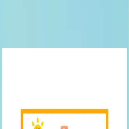
ön planda tutan ve yüksek koruma sağlayan bir güneş bakım
ürünüdür. Suya dayanıklı yapısı sayesinde yüzme veya terleme gibi
aktivitelerde bile etkili koruma sunar. Krem formu, kolay
uygulanabilirliği ve eşit dağılımı ile kullanıcıların günlük rutinlerine
rahatlıkla entegre edilebilir. Ayrıca, pratik tüp ambalajı sayesinde
taşıması ve kullanımı oldukça pratiktir.
Ayrıca Bakınız
INCIA %100 Doğal Vücut Güneş Kremi: Yüksek
Koruma ve Doğal İçerik Bir Arada
INCIA %100 Doğal Vücut Güneş Kremi, SPF50+ koruma, mineral
filtre ve doğal içeriklerle cildi güneşin zararlı etkilerinden korur,
bakım sağlar ve hafif doğal görünüm sunar.
Phytoil Organik Kolajen Onarıcı Mineral Güneş
Kremi: Yüksek Koruma ve Doğal İçeriklerle Günlük
Kullanım
Phytoil Organik Kolajen Onarıcı Mineral Güneş Kremi, SPF 50+ ile
yüksek koruma sağlar, doğal içeriklerle cilt onarımı ve nemlendirme