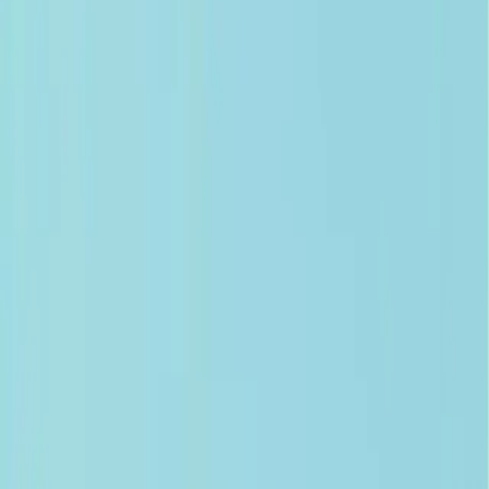
Picco De Luce Mrs. Umrantoo 50+ SPF
Güneş Kremi: Güçlü Koruma ve Cilt
Bakımı Bir Arada
İlham Veren Yazılar
Tür
İlham Veren Yazılar
Yayınlanma
2 Şubat 2026
Bu Yazı Hakkında
Picco De Luce Mrs. Umrantoo 50+ SPF güneş kremi,
suya dayanıklı, hafif ve cilt dostu formülüyle güneşin
zararlı etkilerine karşı yüksek koruma sağlar. Günlük
kullanıma uygun, pratik ve etkili bir güneş bakım
ürünüdür.
Trendler, ipuçları, rehberler ve yeni fikirlerle dolu
içerikler burada sizi bekliyor.
Ürün Tanıtımı
Picco De Luce Mrs. Umrantoo 50+ SPF Güneş Kremi, cilt sağlığını