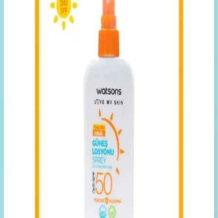
sunar, suya dayanıklı ve vegan formülüyle günlük kullanım için
ideal.
ROXEWELLA Güneş Kremi: Yüksek SPF ile
Hassas ve Güçlü Ciltler İçin Koruyucu Seçenek
ROXEWELLA Güneş Kremi, 50 SPF yüksek koruma, su bazlı
hafif yapı ve leke karşıtı özellikleriyle hassas ve güçlü ciltler için
ideal bir güneş koruyucudur.
Garnier Ambre Solaire Çocuk Güneş Koruyucu
Sprey SPF50+ Özellikleri ve Kullanım Avantajları
Garnier Ambre Solaire Çocuk Güneş Koruyucu Sprey SPF50+
yüksek UVA ve UVB koruması, pratik kullanım ve hafif formülüyle
çocukların cilt sağlığını güvenle korur.
Arko Nem Güneş Bakım Sütü 20 Faktör ile Güneş
Koruma ve Cilt Sağlığına Yeni Yaklaşım
Arko Nem Güneş Bakım Sütü, yüksek koruma faktörü ve hızlı
emilim özelliğiyle güneşin zararlı etkilerine karşı cildi korur,
nemlendirir ve sağlıklı bronzluk sağlar.