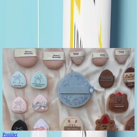
Yorum
0
Beğen
Ayın popüler yazıları
Popüler