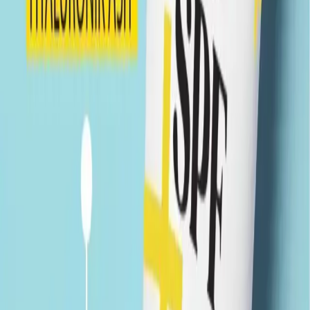
Picco De Luce Mrs. Umrantoo 50+ SPF Güneş Kremi, yüksek
koruma seviyesi ve cilt dostu formülü ile öne çıkıyor. Hem güneşin
zararlı etkilerine karşı etkili bir kalkan oluşturuyor hem de cilt
bakımını ihmal etmeyenler için ideal bir seçim. Hafif yapısı, pratik
kullanımı ve olumlu müşteri geri bildirimleri ile günlük yaşamın
vazgeçilmez bir parçası haline getiriyor.
Son Söz
Güneş koruyucu ürünler arasında öne çıkan bu krem, cilt sağlığını
korurken aynı zamanda cildinizi nemlendirir ve gençleştirir. Yüksek
SPF değeri ve suya dayanıklı yapısıyla, aktif yaşam tarzını
benimseyen herkes için mükemmel bir tercih. Sağlıklı ve parlak bir
cilt için, Picco De Luce Mrs. Umrantoo 50+ SPF Güneş Kremi ile
güneşin tadını güvenle çıkarabilirsiniz.
Paylaş:
f
𝕏
Yorumlar: