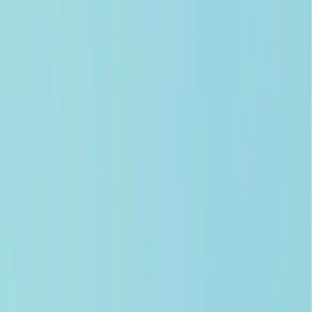
Makaleler
Kategoriler
Hakkımızda
Yazarlar
Kuponlar
Ara...
⌘
K
Toggle theme
Ana Sayfa
İlham Veren Yazılar
Picco De Luce Mrs. Umrantoo 50+ SPF Güneş Kremi:
Yüksek Koruma ve Cilt Bakımı Bir Arada