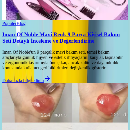
Popüler
Blog
Iman Of Noble Mavi Renk 9 Parça Kişisel Bakım
Seti Detaylı İnceleme ve Değerlendirme
Iman Of Noble'un 9 parçalık mavi bakım seti, temel bakım
araçlarıyla günlük hijyen ve estetik ihtiyaçlarını karşılar, taşınabilir
ve ergonomik tasarımıyla öne çıkar, ancak kalite ve dayanıklılık
konusunda kullanıcı geri bildirimleri değişkenlik gösterir.
Daha fazla bilgi edinin