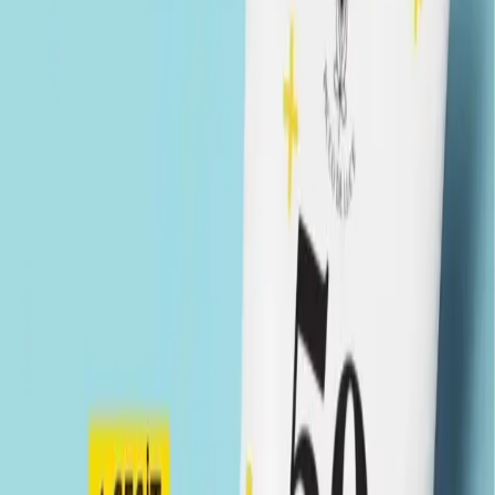
Ürün Özellikleri ve Farklılıkları
Teknik Özellikler
SPF 50+
ile yüksek güneş koruması sağlar.
Tip:
Tüp formunda krem.
Hacim:
31-50 ml arası, ideal kullanım miktarını sunar.
Menşei:
Türkiye (TR).
Cilt Tipi:
Tüm cilt tipleriyle uyumlu, hassas ciltler dahil.
Görünüm:
Renksiz ve şeffaf yapısıyla makyaj altına veya tek
başına kullanılabilir.
Kullanım Amacı:
Nemlendirici ve yaşlanma karşıtı
özellikleriyle cildi korur ve gençleştirir.
Kullanıcı Güvenliği ve Etkinlik
Yüksek SPF değeri sayesinde güneşin zararlı UV ışınlarına karşı
üstün koruma sağlar. Suya dayanıklı yapısı, aktif yaşam tarzına sahip