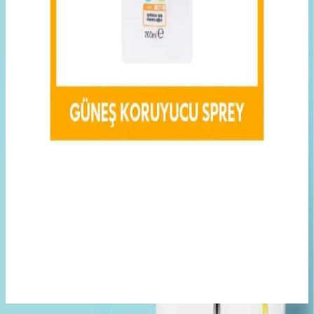
La Roche Posay Anthelios UVmune SPF50+ Güneş
Koruyucu Hassas ve Kuru Ciltler İçin Güçlü
Koruma
Hassas ve kuru ciltler için SPF 50+ koruma, nemlendirme ve
yaşlanma karşıtı özellikleriyle La Roche Posay Anthelios UVmune
güneş kremi, güvenli ve etkili güneş koruması sunar.
ZEDERMA Tone Up SPF 50+ Pembe Yüz Güneş
Kremi Cilt Koruma ve Ton Eşitleme Özellikleri
ZEDERMA'nın SPF 50+ yüz güneş kremi, yüksek koruma, doğal
ton eşitleme ve nemlendirme özellikleriyle cildinizi güneşin zararlı
etkilerinden korur ve sağlıklı bir görünüm sağlar.
Watsons Güneş Koruyucu Sprey SPF50: Yüksek
Koruma ve Kullanım Kolaylığı Sunan Ürün
Watsons SPF50 güneş spreyi, yüksek koruma, kolay uygulama ve
nemlendirme özellikleriyle yaz aylarında ideal güneş koruyucu
seçeneği sunar.