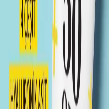
kullanıcılar için idealdir. Ayrıca, ciltte beyazlık veya yapışkanlık
hissi bırakmadan hızlı emilir, böylece günlük kullanımda konfor
sunar.
Kullanım Tavsiyeleri ve Uygulama
Kullanmadan önce yüzünüzü temizleyin ve kurulayın. Ürünü avuç
içine alın ve yüzünüze eşit şekilde dağıtın. Özellikle güneş
ışınlarının yoğun olduğu saatlerde, düzenli olarak yenilemek
önemlidir. Göz çevresinden kaçınarak, nazikçe uygulama yapmanız
önerilir.
Müşteri Yorumları ve Değerlendirmeler
Kullanıcılar, ürünün hafif dokusunu ve hızlı emilimini övgüyle dile
getiriyor. Birçok kişi, ciltte beyazlık veya yapışkanlık hissi
bırakmadığını belirtiyor. Ayrıca, güneş korumasının yanı sıra ciltte
parlaklık ve canlılık sağladığını da vurguluyorlar. Lekelerin azalması
ve cildin pürüzsüzleşmesi gibi gözle görülür gelişmeler de
memnuniyetle karşılanıyor.
Sonuç ve Genel Değerlendirme