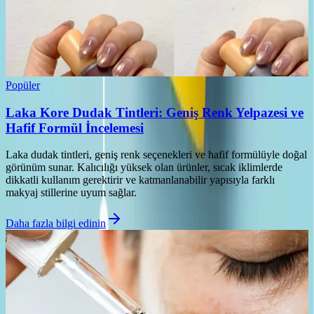
Popüler
Laka Kore Dudak Tintleri: Geniş Renk Yelpazesi ve
Hafif Formül İncelemesi
Laka dudak tintleri, geniş renk seçenekleri ve hafif formülüyle doğal
görünüm sunar. Kalıcılığı yüksek olan ürünler, sıcak iklimlerde
dikkatli kullanım gerektirir ve katmanlanabilir yapısıyla farklı
makyaj stillerine uyum sağlar.
Daha fazla bilgi edinin