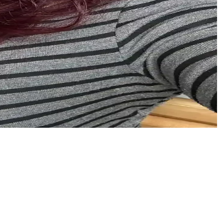
r. Renk solması ve dolanma sorunlarına rağmen, çok yönlü kullanım
iniz ideal saç aksesuarları sunar.
 gözlere özel teknikler özgüveni artırır.