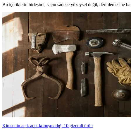
Bu içeriklerin birleşimi, saçın sadece yüzeysel değil, derinlemesine ba
Kimsenin açık açık konuşmadığı 10 gizemli ürün