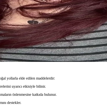
etik Saç Bakım Çözümü
a günlük saç bakımını kolaylaştırır, hafif malzemesiyle rahatlık sağla
'lı Set: Şıklık ve Dayanıklılık Bir Arada
iyonelliği bir araya getirerek günlük ve özel günlerinizde kullanabileceğ
yumu İçin Alternatif Tarzlar
ç stiliyle uyum sağlamak, doğal ve estetik bir görünüm yaratır. Monolid
ğal yollarla elde edilen maddelerdir:
erini uyarıcı etkisiyle bilinir.
lmaların önlenmesine katkıda bulunur.
mını destekler.