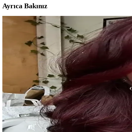
Ayrıca Bakınız
Orginx Hızlı Saç Uzatma Serumu ve Kara Sarımsak Y
Orginx'in saç uzatma serumu ve kara sarımsak yağı, saç sağlığını destek
Dermalute Saç Koruma Şampuanı pH 5.5 ile Saç Sağl
Dermalute Saç Koruma Şampuanı, pH 5.5 değeriyle saç derisini koruyara
Dermasuction Kristal Taşlı Pembe Saç Boncuk Zımba
Dermasuction saç boncuk zımbası, parlak kristal taşları ve şık pembe re
Kısa Saç ve Tırnakların Pratikliği ile Doğal Güzelli
Kısa saç ve tırnaklar, pratiklik, hijyen ve zihinsel rahatlama sunarak 
Ofis Ortamında Cilt ve Saç Sağlığını Koruma Yönteml
Ofis ortamının kuru havası, floresan ışıklar ve yetersiz hava sirkülasy