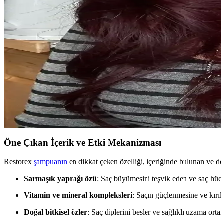
MUJGAN 4'lü Saç Şekillendirme Seti: Pratik ve Est
MUJGAN 4'lü saç şekillendirme seti, pratik kullanım ve şık tasarımıyl
avantajları sunar.
Monalisa Kadın İkili Model Siyah Kahverengi Tonlar 6
Monalisa'nın siyah ve kahverengi tonlarındaki 6'lı seti, şıklık ve fonks
Günlük Makyajda Doğru Seçim: Göz, Dudak ve Saç U
Günlük makyajda göz, dudak ve allık uygulamalarına özen göstererek sa
Öne Çıkan İçerik ve Etki Mekanizması
Restorex
şampuanın
en dikkat çeken özelliği, içeriğinde bulunan ve do
Sarmaşık yaprağı özü
: Saç büyümesini teşvik eden ve saç hücrel
Vitamin ve mineral kompleksleri
: Saçın güçlenmesine ve kırı
Doğal bitkisel özler
: Saç diplerini besler ve sağlıklı uzama orta