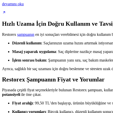
devamını oku
Hızlı Uzama İçin Doğru Kullanım ve Tavsi
Restorex
şampuanın
en iyi sonuçları verebilmesi için doğru kullanım 
Düzenli kullanım
: Saçlarınızın uzama hızını artırmak istiyorsa
Masaj yaparak uygulama
: Saç diplerine nazikçe masaj yapara
İşlem sonrası bakım
: Şampuanın yanı sıra, saç bakım maskeleri
Ayrıca, sağlıklı bir saç uzaması için doğru beslenme ve stresten uzak 
Restorex Şampuanın Fiyat ve Yorumlar
Piyasada çeşitli fiyat seçenekleriyle bulunan Restorex şampuan, kullan
potansiyeli
ile öne çıkar.
Fiyat aralığı
: 99,50 TL’den başlayıp, ürünün büyüklüğüne ve sat
Kullanıcı yorumları
: Birçok kullanıcı, düzenli kullanım sonu