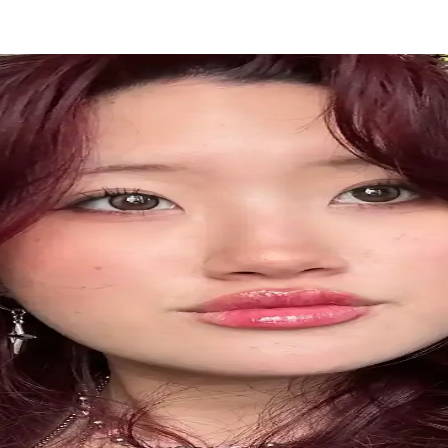
ağı ile Saç Sağlığında Yeni Dönem
leyerek dökülmeyi azaltır, güçlendirir ve parlaklık kazandırır. Düzenli k
ığını Güçlendiren Etkili Çözüm
k saç dökülmesini azaltır ve sağlıklı, parlak saçlar sağlar. Tüm saç ti
sı Modern ve Şık Tasarım
ngiyle saçlara sofistike bir görünüm kazandırır, pratik kullanımıyla gün
ğin Yeniden Tanımlanması
doğal güzelliği ve bakım anlayışını yeniden şekillendiriyor. Bu yaklaşım, 
eri ve Nedenleri
onu cilt ve saç sağlığını olumsuz etkiler. Bu makalede, bu sorunların ned