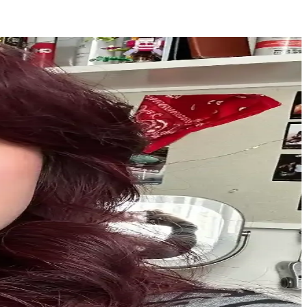
ullanım ile etkili sonuçlar sağlar.
plerine uygun, düzenli kullanımda etkili sonuçlar sunar.
lük ve özel günler için ideal.
bireysel özgürlük ve rahatlığı ön plana çıkarıyor.
enleri ve etkili bakım çözümleri ele alınmaktadır.