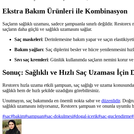
Ekstra Bakım Ürünleri ile Kombinasyon
Saçların sağlıklı uzaması, sadece şampuanla sınırlı değildir. Restorex
saçların daha güçlü ve sağlıklı uzamasını sağlar.
Saç maskeleri
: Derinlemesine bakım yapar ve saçın elastikiyetini
Bakım yağları
: Saç diplerini besler ve hücre yenilenmesini hızl
Sıvı saç kremleri
: Günlük kullanımda saçların nemini korur ve 
Sonuç: Sağlıklı ve Hızlı Saç Uzaması İçin
Restorex hızla uzama etkili şampuan, saç sağlığı ve uzama konusunda b
sağlıklı hem de hızlı şekilde uzadığını görebilirsiniz.
Unutmayın, saç bakımında en önemli nokta sabır ve
düzenlidir
. Doğru
sağlıklı uzamasını istiyorsanız, Restorex şampuan ve onunla uyumlu ba
#
sac
#
bakim
#
sampuan
#
sac-dokulmesi
#
dogal-icerik
#
sac-guclendirme
#