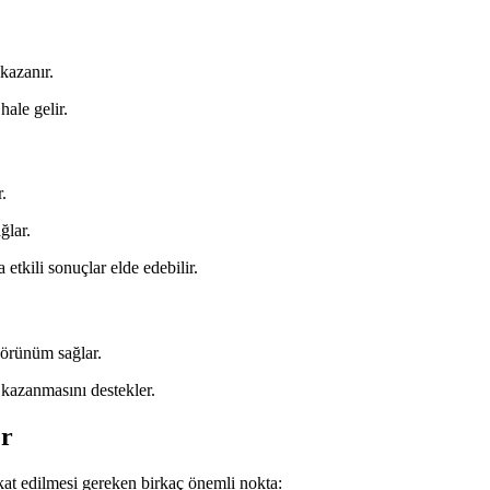
 kazanır.
hale gelir.
.
ğlar.
 etkili sonuçlar elde edebilir.
görünüm sağlar.
 kazanmasını destekler.
er
kkat edilmesi gereken birkaç önemli nokta: