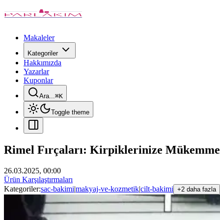
Makaleler
Kategoriler
Hakkımızda
Yazarlar
Kuponlar
Ara...
⌘
K
Toggle theme
Rimel Fırçaları: Kirpiklerinize Mükemm
26.03.2025, 00:00
Ürün Karşılaştırmaları
Kategoriler:
sac-bakimi
|
makyaj-ve-kozmetik
|
cilt-bakimi
+2 daha fazla