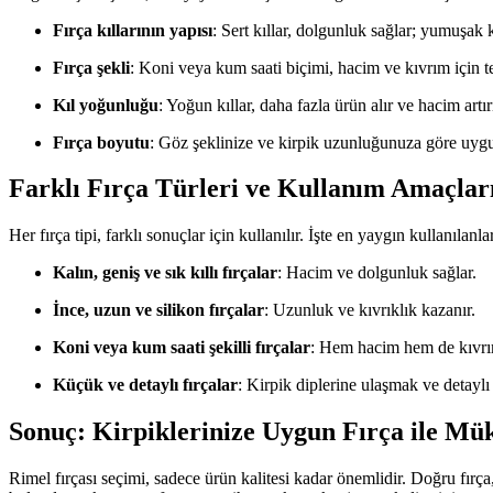
Fırça kıllarının yapısı
: Sert kıllar, dolgunluk sağlar; yumuşak 
Fırça şekli
: Koni veya kum saati biçimi, hacim ve kıvrım için te
Kıl yoğunluğu
: Yoğun kıllar, daha fazla ürün alır ve hacim artır
Fırça boyutu
: Göz şeklinize ve kirpik uzunluğunuza göre uygu
Farklı Fırça Türleri ve Kullanım Amaçlar
Her fırça tipi, farklı sonuçlar için kullanılır. İşte en yaygın kullanılanlar
Kalın, geniş ve sık kıllı fırçalar
: Hacim ve dolgunluk sağlar.
İnce, uzun ve silikon fırçalar
: Uzunluk ve kıvrıklık kazanır.
Koni veya kum saati şekilli fırçalar
: Hem hacim hem de kıvrım
Küçük ve detaylı fırçalar
: Kirpik diplerine ulaşmak ve detayl
Sonuç: Kirpiklerinize Uygun Fırça ile M
Rimel fırçası seçimi, sadece ürün kalitesi kadar önemlidir. Doğru fırça,