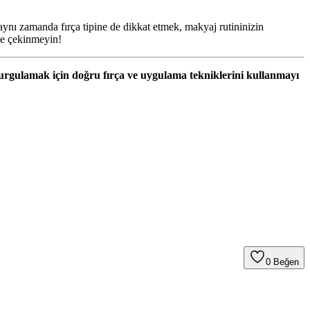
aynı zamanda fırça tipine de dikkat etmek, makyaj rutininizin
kte çekinmeyin!
e vurgulamak için doğru fırça ve uygulama tekniklerini kullanmayı
0
Beğen