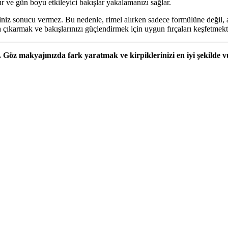
ır ve gün boyu etkileyici bakışlar yakalamanızı sağlar.
ğiniz sonucu vermez. Bu nedenle, rimel alırken sadece formülüne değil, 
ya çıkarmak ve bakışlarınızı güçlendirmek için uygun fırçaları keşfetme
yle. Göz makyajınızda fark yaratmak ve kirpiklerinizi en iyi şekild