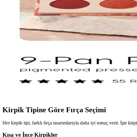
Koyu Göz Altı Morluklarını Kapatmada Renk Düzeltici
Koyu göz altı morlukları için şeftali ve turuncu renk düzelticiler ile t
Kapatıcı ve Fondöten Arasındaki Farklar ve Başlangıç
Kapatıcı ve fondöten arasındaki temel farklar, kullanım alanları ve uyg
Mac M·A·C XIMAL Silky Matte Ruj: Kalıcı ve Doğal
Mac XIMAL Silky Matte Ruj, yüksek pigmentasyon ve doğal bakım özell
ColourPop Göz Farı Paletleri: Kalite, Renk Performan
ColourPop göz farı paletleri uygun fiyatlı ve kaliteli formülleriyle ön
olumlu bulunuyor.
Kirpik Tipine Göre Fırça Seçimi
Her kirpik tipi, farklı fırça tasarımlarıyla daha iyi sonuç verir. İşte kir
Kısa ve İnce Kirpikler