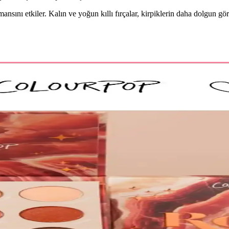
mansını etkiler. Kalın ve yoğun kıllı fırçalar, kirpiklerin daha dolgun 
rofesyonel ve Kullanıcı Dostu
ygun, doğal kıllı ve kullanışlı fırçalar içerir, cilt dostu ve dayanıklıdır
Renkli Çok Yönlü Kullanım İçin
ı formülü ve doğal ışıltısıyla makyaj ve vücut süslemelerinde tercih edili
ı: Canlı ve Uzun Süre Kalıcı Renkli Makyaj
r. Pratik uygulama ve uzun süre kalıcılığıyla günlük makyajda tercih ed
ve Kullanıcı Yorumları
ullanım sağlar. Renk seçenekleri ve kullanıcı deneyimleri hakkında detay