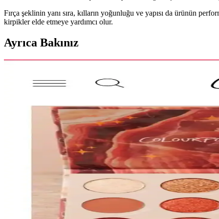
Fırça şeklinin yanı sıra, kılların yoğunluğu ve yapısı da ürünün perfor
kirpikler elde etmeye yardımcı olur.
Ayrıca Bakınız
HBTasarim Fix 13’lü Kahverengi Makyaj Fırça Seti P
HBTasarim Fix 13’lü Kahverengi Fırça Seti, çeşitli makyaj tekniklerine u
The Glitter Lab Jel Formlu Parlak Glitter Paradise 
The Glitter Lab'in jel formüllü parlak glitteri, kolay uygulama, su bazl
KIKO Creamy Lipgloss 107 Magenta Dudak Parlatıcıs
KIKO'nun 107 Magenta dudak parlatıcısı, yoğun renk ve parlaklık suna
Muğgan 3'lü Açılı Fırçalı Kaş Boyası Seti İncelemesi 
Muğgan 3'lü kaş boyası seti, suya ve tere dayanıklı formülüyle pratik k