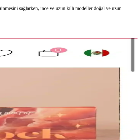
görünmesini sağlarken, ince ve uzun kıllı modeller doğal ve uzun
.
r.
ilen, hafif ve nemlendirici formülüyle dikkat çeker.
lı bilgi içerir.