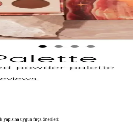
ler ve Kapatıcıların Etkili Kullanımı
am kapatıcılık sağlayan ürünlerin kullanımı, doğru uygulama teknikleri ve
 İçin Kapatıcının Avantajları
ulama zorlukları makyaj başlangıcında tercih nedenlerini belirliyor. Kapa
 Dudaklar İçin Uygun Seçenek
ikleriyle uzun süre kalıcı, kolay sürümlü ve çevre dostu ambalajıyla
sı ve Kullanıcı Deneyimleri
e çıkıyor. Ambalaj dayanıklılığı ve simli farların dökülme sorunu gibi de
pik yapısına uygun fırça önerileri: