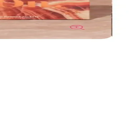
 önerilen markalar detaylı şekilde ele alınıyor.
tıcı, bölgesel kullanım kolaylığı ve hata toleransıyla öne çıkıyor.
 öne çıkan şık bir makyaj ürünüdür.
zavantajlar olsa da, renk pigmentasyonu ve kalıcılık genel olarak