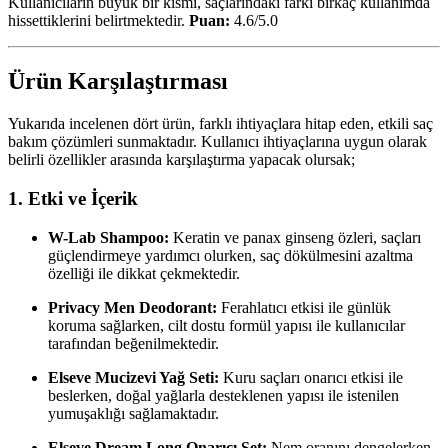
Kullanıcıların büyük bir kısmı, saçlarındaki farkı birkaç kullanımda
hissettiklerini belirtmektedir.
Puan:
4.6/5.0
Ürün Karşılaştırması
Yukarıda incelenen dört ürün, farklı ihtiyaçlara hitap eden, etkili saç
bakım çözümleri sunmaktadır. Kullanıcı ihtiyaçlarına uygun olarak
belirli özellikler arasında karşılaştırma yapacak olursak;
1. Etki ve İçerik
W-Lab Shampoo:
Keratin ve panax ginseng özleri, saçları
güçlendirmeye yardımcı olurken, saç dökülmesini azaltma
özelliği ile dikkat çekmektedir.
Privacy Men Deodorant:
Ferahlatıcı etkisi ile günlük
koruma sağlarken, cilt dostu formül yapısı ile kullanıcılar
tarafından beğenilmektedir.
Elseve Mucizevi Yağ Seti:
Kuru saçları onarıcı etkisi ile
beslerken, doğal yağlarla desteklenen yapısı ile istenilen
yumuşaklığı sağlamaktadır.
Elseve Dream Long Onarıcı Set:
Nem oranını dengelerken,