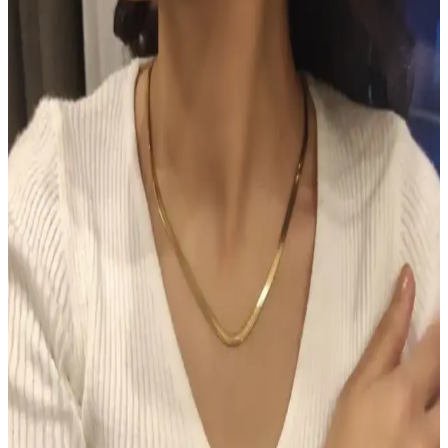
uzun süre kalıcı sonuçlar sağlar.
TUTUYA TEXTIL Hep Trend El Örgüsü Uzun
Renkli Lif Seti Detaylı İnceleme ve Kullanım
Alanları
TUTUYA TEXTIL'in el örgüsü renkli lif seti, estetik ve dayanıklı
yapısıyla çeşitli kullanım alanlarına uygun, yüksek kalite ve müşteri
memnuniyeti sağlayan ürünler sunuyor.
Hormonal Akne Tedavisinde Spironolaktonun
Etkisi ve Kullanıcı Deneyimleri
Spironolakton, hormonal aknede anti-androjenik etkisiyle yağ
bezlerini düzenler. Kullanıcılar iki hafta içinde iyileşme
gözlemlerken, dozaj ve yan etkiler kişiye göre değişmektedir.
Chanel Water Tint: Hafif Kapatıcılıkla Uzun Süre
Kalıcı Doğal Cilt Makyajı
Chanel Water Tint, hafif kapatıcılığı ve doğal parlaklığıyla gün boyu
taze kalan bir cilt makyajı sunar. Ciltte ağırlık yapmadan uzun süre
kalıcı performans sağlar, ancak hassas ciltlerde koku dikkat