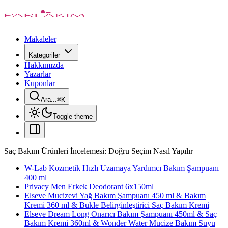
Makaleler
Kategoriler
Hakkımızda
Yazarlar
Kuponlar
Ara...
⌘
K
Toggle theme
Saç Bakım Ürünleri İncelemesi: Doğru Seçim Nasıl Yapılır
W-Lab Kozmetik Hızlı Uzamaya Yardımcı Bakım Şampuanı
400 ml
Privacy Men Erkek Deodorant 6x150ml
Elseve Mucizevi Yağ Bakım Şampuanı 450 ml & Bakım
Kremi 360 ml & Bukle Belirginleştirici Saç Bakım Kremi
Elseve Dream Long Onarıcı Bakım Şampuanı 450ml & Saç
Bakım Kremi 360ml & Wonder Water Mucize Bakım Suyu