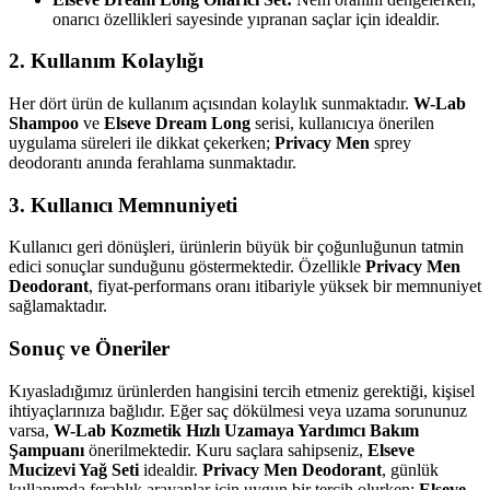
onarıcı özellikleri sayesinde yıpranan saçlar için idealdir.
2. Kullanım Kolaylığı
Her dört ürün de kullanım açısından kolaylık sunmaktadır.
W-Lab
Shampoo
ve
Elseve Dream Long
serisi, kullanıcıya önerilen
uygulama süreleri ile dikkat çekerken;
Privacy Men
sprey
deodorantı anında ferahlama sunmaktadır.
3. Kullanıcı Memnuniyeti
Kullanıcı geri dönüşleri, ürünlerin büyük bir çoğunluğunun tatmin
edici sonuçlar sunduğunu göstermektedir. Özellikle
Privacy Men
Deodorant
, fiyat-performans oranı itibariyle yüksek bir memnuniyet
sağlamaktadır.
Sonuç ve Öneriler
Kıyasladığımız ürünlerden hangisini tercih etmeniz gerektiği, kişisel
ihtiyaçlarınıza bağlıdır. Eğer saç dökülmesi veya uzama sorununuz
varsa,
W-Lab Kozmetik Hızlı Uzamaya Yardımcı Bakım
Şampuanı
önerilmektedir. Kuru saçlara sahipseniz,
Elseve
Mucizevi Yağ Seti
idealdir.
Privacy Men Deodorant
, günlük
kullanımda ferahlık arayanlar için uygun bir tercih olurken;
Elseve