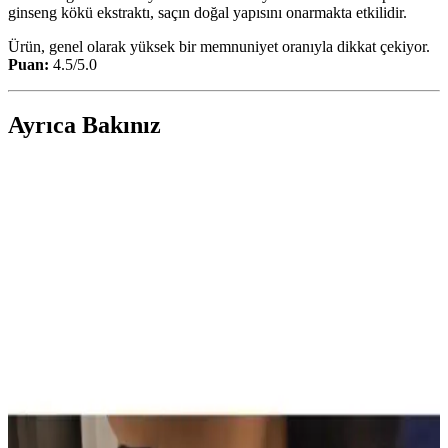
ginseng kökü ekstraktı, saçın doğal yapısını onarmakta etkilidir.
Ürün, genel olarak yüksek bir memnuniyet oranıyla dikkat çekiyor.
Puan:
4.5/5.0
Ayrıca Bakınız
Son Dönemde Popüler Olan Makyaj Görünümleri
ve Ürün Kombinasyonları İncelemesi
Son dönemde makyajda pastel ve canlı renklerin dengeli kullanımı,
monolid göz yapısına uygun teknikler ve ürün kombinasyonları
detaylı şekilde incelenmiştir. Göz makyajındaki ince detaylar ve
dudak parlatıcıları ön plandadır.
Sun Brown Carrot Butter Bronzlaştırıcı Krem:
Doğal ve Güvenilir Bronzluk Sağlayan Kozmetik
Ürünü
Sun Brown Carrot Butter Bronzlaştırıcı Krem, doğal içerikleriyle
cilde sağlıklı bronzluk kazandırır, hızlı emilir, kolay kullanılır ve