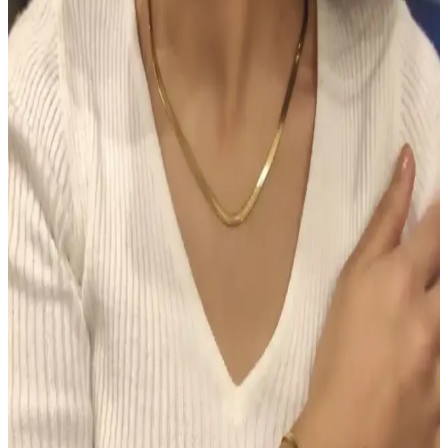
TUTUYA TEXTIL'in el örgüsü renkli lif seti, estetik ve dayanıklı
yapısıyla çeşitli kullanım alanlarına uygun, yüksek kalite ve müşteri
memnuniyeti sağlayan ürünler sunuyor.
Hormonal Akne Tedavisinde Spironolaktonun
Etkisi ve Kullanıcı Deneyimleri
Spironolakton, hormonal aknede anti-androjenik etkisiyle yağ
bezlerini düzenler. Kullanıcılar iki hafta içinde iyileşme
gözlemlerken, dozaj ve yan etkiler kişiye göre değişmektedir.
Chanel Water Tint: Hafif Kapatıcılıkla Uzun Süre
Kalıcı Doğal Cilt Makyajı
Chanel Water Tint, hafif kapatıcılığı ve doğal parlaklığıyla gün boyu
taze kalan bir cilt makyajı sunar. Ciltte ağırlık yapmadan uzun süre
kalıcı performans sağlar, ancak hassas ciltlerde koku dikkat
gerektirir.
Morfose Kahve Renkli Saçlar İçin Kuru Şampuan
İncelemesi ve Kullanım İpuçları
Morfose kahve renkli kuru şampuan, doğal görünüm ve hacim