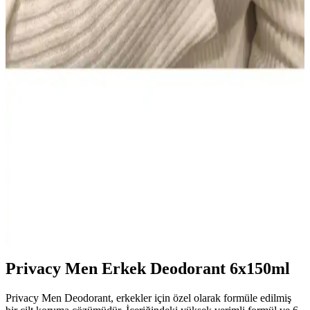
kullanım sağlar. Evde düzenli kullanım için pratiktir; bazı
kullanıcılar kıvam ve köpürmede farklılık bildirir, genel memnuniyet
yüksek.
NIVEA Men Deep Impact El ve Vücut Kremi: Derin
Nem, Yağsız Ferahlık ve Erkeksi Koku
400 ml hacimli NIVEA Men Deep Impact El ve Vücut Kremi,
yağsız hissiyatla derin nem sağlar, tüm cilt tipleriyle uyumlu. Hızlı
emilir, gün boyu konfor ve ferah bir cilt hissi sunar; odunsu baharatlı
koku erkeklere taze bir etki verir.
AtelierByEsra Altın Kaplama Paslanmaz Çelik Takı
Seti Modern ve Zarif Tasarım
AtelierByEsra'nın altın kaplama paslanmaz çelik takı seti, şık
tasarımı ve dayanıklılığıyla günlük kullanım için ideal. Renk tonu ve
kaplama kalitesi kullanıcı yorumlarına göre değişiklik gösterebilir.
Privacy Men Erkek Deodorant 6x150ml
Privacy Men Deodorant, erkekler için özel olarak formüle edilmiş