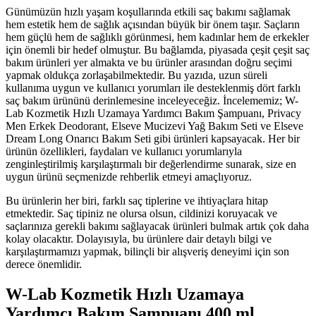
Günümüzün hızlı yaşam koşullarında etkili saç bakımı sağlamak
hem estetik hem de sağlık açısından büyük bir önem taşır. Saçların
hem güçlü hem de sağlıklı görünmesi, hem kadınlar hem de erkekler
için önemli bir hedef olmuştur. Bu bağlamda, piyasada çeşit çeşit saç
bakım ürünleri yer almakta ve bu ürünler arasından doğru seçimi
yapmak oldukça zorlaşabilmektedir. Bu yazıda, uzun süreli
kullanıma uygun ve kullanıcı yorumları ile desteklenmiş dört farklı
saç bakım ürününü derinlemesine inceleyeceğiz. İncelememiz; W-
Lab Kozmetik Hızlı Uzamaya Yardımcı Bakım Şampuanı, Privacy
Men Erkek Deodorant, Elseve Mucizevi Yağ Bakım Seti ve Elseve
Dream Long Onarıcı Bakım Seti gibi ürünleri kapsayacak. Her bir
ürünün özellikleri, faydaları ve kullanıcı yorumlarıyla
zenginleştirilmiş karşılaştırmalı bir değerlendirme sunarak, size en
uygun ürünü seçmenizde rehberlik etmeyi amaçlıyoruz.
Bu ürünlerin her biri, farklı saç tiplerine ve ihtiyaçlara hitap
etmektedir. Saç tipiniz ne olursa olsun, cildinizi koruyacak ve
saçlarınıza gerekli bakımı sağlayacak ürünleri bulmak artık çok daha
kolay olacaktır. Dolayısıyla, bu ürünlere dair detaylı bilgi ve
karşılaştırmamızı yapmak, bilinçli bir alışveriş deneyimi için son
derece önemlidir.
W-Lab Kozmetik Hızlı Uzamaya
Yardımcı Bakım Şampuanı 400 ml