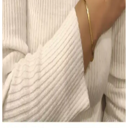
sağlar, saç derisini temiz tutar, kullanım kolaylığı sunar ve renk
uyumu sağlar. Ancak, yoğun renk ve kalıcılık konusunda dikkatli
olunmalı.
Makyajda Doğru Ürün Seçimi ve Uygulama
Teknikleri ile Kalıcı ve Doğal Görünüm Sağlama
Makyajda doğru ürün seçimi ve uygulama teknikleri, doğal ve kalıcı
bir görünüm için kritik öneme sahiptir. Tonlu nemlendiriciden suya
dayanıklı göz kalemine kadar ürünlerin işlevleri ve kullanımı
detaylıca ele alınmıştır.
Colgate Sensitive Diş Macunu 75 ml 2'li Fırsat Seti –
Hassas Dişler için Beyazlatıcı Çözüm
Colgate Sensitive Diş Macunu 75 ml’lik iki tüp içeren Türkiye
kökenli set, hassas dişlere nazik beyazlatma sunar ve güvenli
kullanım sağlar. Evde düzenli kullanım için pratiktir; bazı
kullanıcılar kıvam ve köpürmede farklılık bildirir, genel memnuniyet
yüksek.
NIVEA Men Deep Impact El ve Vücut Kremi: Derin
Nem, Yağsız Ferahlık ve Erkeksi Koku