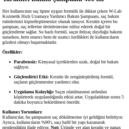
Her kullanıcının saç tipine uygun formülü ile dikkat çeken W-Lab
Kozmetik Hızlı Uzamaya Yardımcı Bakım Şampuanı, saç bakım
rutinlerinizi kişiselleştirmenize olanak tanıyor. Keratin içeren bu
şampuan, saç tellerine derinlemesine nüfuz ederek doğal bir
güçlendirme sağlar. Su bazlı formül, saçın ihtiyaç duyduğu bakımı
sunarken, hem onarıcı hem de uzatıcı özellikleri ile kullanıcıların
gözdesi olmayı başarmaktadır.
Özellikler:
Parabensiz:
Kimyasal içeriklerden uzak, doğal bir bakım
sağlıyor.
Güçlendirici Etki:
Keratin ile zenginleştirilmiş formül,
saçların güçlenmesine yardımcı olur.
Uygulama Kolaylığı:
Saçın ıslatılmasının ardından
köpürterek uygulandığında etkisi artar. Uyguladıktan sonra 5
dakika boyunca bekletilmesi önerilir.
Kullanıcı Yorumları:
Kullanıcılar, bu şampuanın saç dökülmesine iyi geldiğini belirtiyor.
Ayrıca, kullanıcıların %90'ı, saçı hafif bir yapı kazanarak
nemlendiğini ifade ediyor.
Not:
Üründe yer alan keratin ve panax