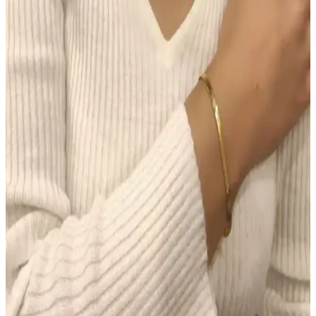
gerektirir.
Morfose Kahve Renkli Saçlar İçin Kuru Şampuan
İncelemesi ve Kullanım İpuçları
Morfose kahve renkli kuru şampuan, doğal görünüm ve hacim
sağlar, saç derisini temiz tutar, kullanım kolaylığı sunar ve renk
uyumu sağlar. Ancak, yoğun renk ve kalıcılık konusunda dikkatli
olunmalı.
Makyajda Doğru Ürün Seçimi ve Uygulama
Teknikleri ile Kalıcı ve Doğal Görünüm Sağlama
Makyajda doğru ürün seçimi ve uygulama teknikleri, doğal ve kalıcı
bir görünüm için kritik öneme sahiptir. Tonlu nemlendiriciden suya
dayanıklı göz kalemine kadar ürünlerin işlevleri ve kullanımı
detaylıca ele alınmıştır.
Colgate Sensitive Diş Macunu 75 ml 2'li Fırsat Seti –
Hassas Dişler için Beyazlatıcı Çözüm
Colgate Sensitive Diş Macunu 75 ml’lik iki tüp içeren Türkiye
kökenli set, hassas dişlere nazik beyazlatma sunar ve güvenli