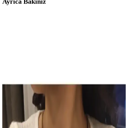
Ayrıca Bakınız
Son Dönemde Popüler Olan Makyaj Görünümleri
ve Ürün Kombinasyonları İncelemesi
Son dönemde makyajda pastel ve canlı renklerin dengeli kullanımı,
monolid göz yapısına uygun teknikler ve ürün kombinasyonları
detaylı şekilde incelenmiştir. Göz makyajındaki ince detaylar ve
dudak parlatıcıları ön plandadır.
Sun Brown Carrot Butter Bronzlaştırıcı Krem:
Doğal ve Güvenilir Bronzluk Sağlayan Kozmetik
Ürünü
Sun Brown Carrot Butter Bronzlaştırıcı Krem, doğal içerikleriyle
cilde sağlıklı bronzluk kazandırır, hızlı emilir, kolay kullanılır ve
uzun süre kalıcı sonuçlar sağlar.
TUTUYA TEXTIL Hep Trend El Örgüsü Uzun
Renkli Lif Seti Detaylı İnceleme ve Kullanım
Alanları