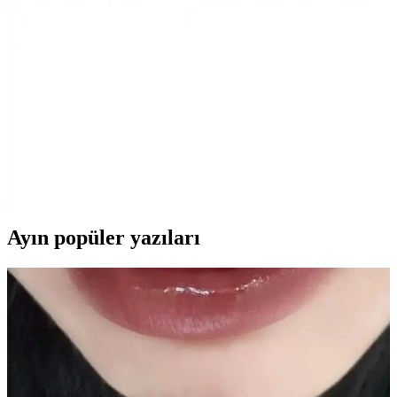
400 ml hacimli NIVEA Men Deep Impact El ve Vücut Kremi,
yağsız hissiyatla derin nem sağlar, tüm cilt tipleriyle uyumlu. Hızlı
emilir, gün boyu konfor ve ferah bir cilt hissi sunar; odunsu baharatlı
koku erkeklere taze bir etki verir.
AtelierByEsra Altın Kaplama Paslanmaz Çelik Takı
Seti Modern ve Zarif Tasarım
AtelierByEsra'nın altın kaplama paslanmaz çelik takı seti, şık
tasarımı ve dayanıklılığıyla günlük kullanım için ideal. Renk tonu ve
kaplama kalitesi kullanıcı yorumlarına göre değişiklik gösterebilir.
Ayın popüler yazıları