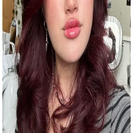
Dermasuction saç boncuk zımbası, parlak kristal taşları ve şık pembe
rengiyle saçlara sofistike bir görünüm kazandırır, pratik kullanımıyla
günlük ve özel günler için ideal.
Kısa Saç ve Tırnakların Pratikliği ile Doğal
Güzelliğin Yeniden Tanımlanması
Kısa saç ve tırnaklar, pratiklik, hijyen ve zihinsel rahatlama sunarak
doğal güzelliği ve bakım anlayışını yeniden şekillendiriyor. Bu
yaklaşım, bireysel özgürlük ve rahatlığı ön plana çıkarıyor.
Ofis Ortamında Cilt ve Saç Sağlığını Koruma
Yöntemleri ve Nedenleri
Ofis ortamının kuru havası, floresan ışıklar ve yetersiz hava
sirkülasyonu cilt ve saç sağlığını olumsuz etkiler. Bu makalede, bu
sorunların nedenleri ve etkili bakım çözümleri ele alınmaktadır.
MUJGAN 4'lü Saç Şekillendirme Seti: Pratik ve
Estetik Saç Bakım Çözümü
MUJGAN 4'lü saç şekillendirme seti, pratik kullanım ve şık
tasarımıyla günlük saç bakımını kolaylaştırır, hafif malzemesiyle