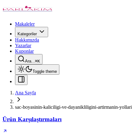
Makaleler
Kategoriler
Hakkımızda
Yazarlar
Kuponlar
Ara...
⌘
K
Toggle theme
Ana Sayfa
sac-boyasinin-kaliciligi-ve-dayanikliligini-artirmanin-yollari
Ürün Karşılaştırmaları