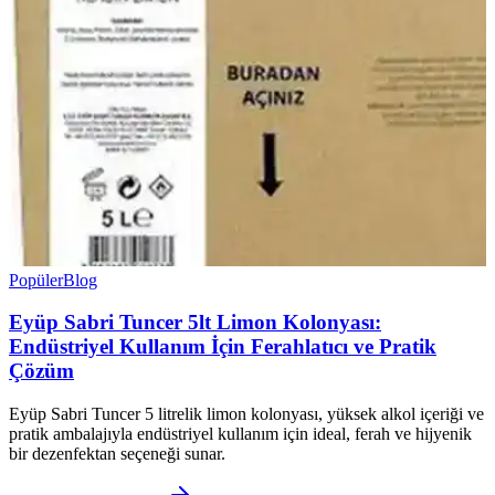
Popüler
Blog
Eyüp Sabri Tuncer 5lt Limon Kolonyası:
Endüstriyel Kullanım İçin Ferahlatıcı ve Pratik
Çözüm
Eyüp Sabri Tuncer 5 litrelik limon kolonyası, yüksek alkol içeriği ve
pratik ambalajıyla endüstriyel kullanım için ideal, ferah ve hijyenik
bir dezenfektan seçeneği sunar.