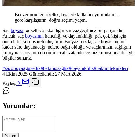
Benzer ürünleri özellik, fiyat ve kullanıcı yorumlarına
göre karşılaştırın, doğru seçimi yapın.
Saç
boyası
, güzellik alışkanlığınızın vazgeçilmez bir parçasıdır.
Ancak, saç
boyasının
kalıcılığı ve dayanıklılığı, pek çok kişi için
önemli bir soru işareti oluşturur. Bu yazımızda, saç boyasının ne
kadar süre dayanacağı, nelere bağlı olduğu ve saçlarınızın sağlığını
koruyarak boyanın ömrünü nasıl uzatabileceğiniz konusunda detaylı
bilgiler sunarız.
#
sac
#
boya
#
guzellik
#
bakim
#
saglik
#
dayaniklilik
#
bakim-teknikleri
4 Ekim 2025
·
Güncellendi:
27 Mart 2026
Paylaş:
f
𝕏
Yorumlar:
Yorum