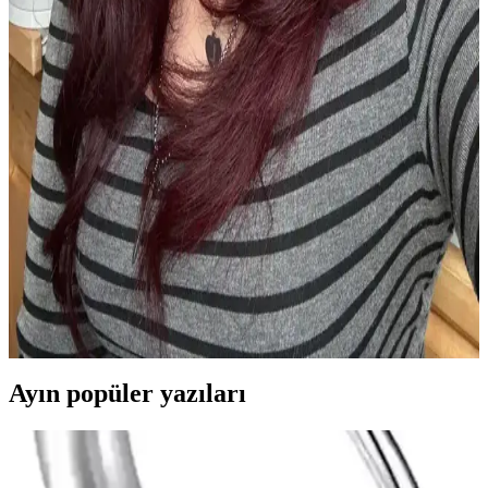
rahatlık sağlar. Renk solması ve dolanma sorunlarına rağmen, çok
yönlü kullanım avantajları sunar.
Monalisa Kadın İkili Model Siyah Kahverengi
Tonlar 6'lı Set: Şıklık ve Dayanıklılık Bir Arada
Monalisa'nın siyah ve kahverengi tonlarındaki 6'lı seti, şıklık ve
fonksiyonelliği bir araya getirerek günlük ve özel günlerinizde
kullanabileceğiniz ideal saç aksesuarları sunar.
Günlük Makyajda Doğru Seçim: Göz, Dudak ve
Saç Uyumu İçin Alternatif Tarzlar
Günlük makyajda göz, dudak ve allık uygulamalarına özen
göstererek saç stiliyle uyum sağlamak, doğal ve estetik bir görünüm
yaratır. Monolid gözlere özel teknikler özgüveni artırır.
Ayın popüler yazıları