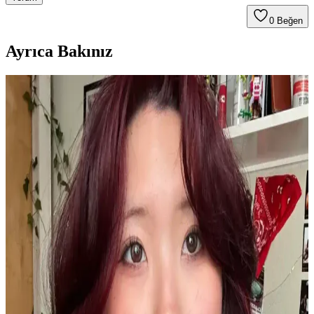
0
Beğen
Ayrıca Bakınız
Orginx Hızlı Saç Uzatma Serumu ve Kara Sarımsak
Yağı ile Saç Sağlığında Yeni Dönem
Orginx'in saç uzatma serumu ve kara sarımsak yağı, saç sağlığını
destekleyerek dökülmeyi azaltır, güçlendirir ve parlaklık kazandırır.
Düzenli kullanım ile etkili sonuçlar sağlar.
Dermalute Saç Koruma Şampuanı pH 5.5 ile Saç
Sağlığını Güçlendiren Etkili Çözüm
Dermalute Saç Koruma Şampuanı, pH 5.5 değeriyle saç derisini
koruyarak saç dökülmesini azaltır ve sağlıklı, parlak saçlar sağlar.
Tüm saç tiplerine uygun, düzenli kullanımda etkili sonuçlar sunar.
Dermasuction Kristal Taşlı Pembe Saç Boncuk
Zımbası Modern ve Şık Tasarım