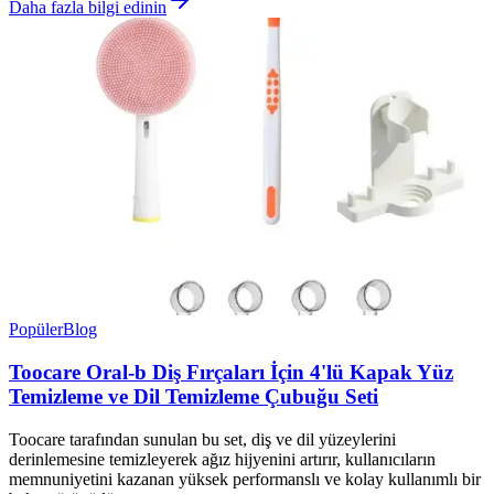
Daha fazla bilgi edinin
Popüler
Blog
Toocare Oral-b Diş Fırçaları İçin 4'lü Kapak Yüz
Temizleme ve Dil Temizleme Çubuğu Seti
Toocare tarafından sunulan bu set, diş ve dil yüzeylerini
derinlemesine temizleyerek ağız hijyenini artırır, kullanıcıların
memnuniyetini kazanan yüksek performanslı ve kolay kullanımlı bir