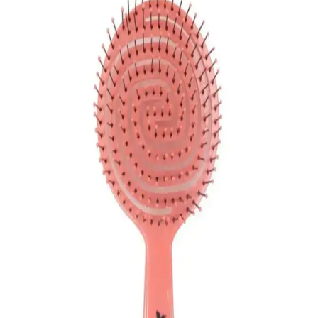
kullanımı için idealdir.
Braun Satin Hair 7 Iontec BR 710 Saç Fırçası
İncelemesi ve Kullanıcı Yorumları
Braun Satin Hair 7 Iontec BR 710, iyon teknolojisi ve ergonomik
tasarımıyla saçlara parlaklık kazandırır, elektriklenmeyi azaltır ve
kolay kullanım sağlar, kuru ve elektriklenmiş saçlar için ideal bir
bakım aracıdır.
AcarlarTicaret Yeni Nesil Saç Fırçası ve Tarak Seti
ile Modern Saç Bakımı Çözümü
Modern tasarımlı AcarlarTicaret saç fırçası ve tarak seti, saç açma ve
tarama işlemlerinde yüksek performans sağlar, şık görünüm ve
dayanıklı malzeme ile saç bakımına yeni bir soluk getirir.
CoverGirl Pro Üç Boyutlu Saç Fırçası-01:
Elektriklenmeyi Kontrol Eden ve Kolay Tarama
Sağlayan Tasarım
CoverGirl Pro Üç Boyutlu Saç Fırçası-01, ergonomik tasarımı ve
özel diş yapısıyla uzun ve kıvırcık saçları acısız tarar,