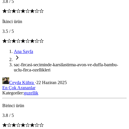
3.8
/
5
İkinci ürün
3.5
/
5
Ana Sayfa
sac-fircasi-seciminde-karsilastirma-avon-ve-duffa-bambu-
uclu-firca-ozellikleri
Ceyda Kübra
·
22 Haziran 2025
En Çok Arananlar
Kategoriler:
guzellik
Birinci ürün
3.8
/
5