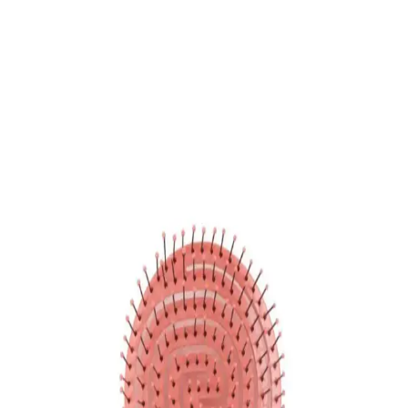
Fashcolle Pembe Üç Boyutlu Oval Saç Fırçası:
Estetik ve Fonksiyonellik Bir Arada
Fashcolle'nin pembe üç boyutlu oval saç fırçası, ergonomik yapısı
ve çok yönlü uyumu sayesinde saçlara zarar vermeden etkili tarama
sağlar, şık tasarımıyla günlük bakımınıza renk katar.
Gesko Profesyonel Topuz Fırçası Kırmızı Uçlu Saç
Şekillendirme ve Tarama Aracı
Gesko profesyonel topuz fırçası, dayanıklı yapısı ve etkili kıllarıyla
saç şekillendirmede üstün performans sağlar. Kırmızı uçlu
tasarımıyla estetik ve fonksiyonellik sunar, profesyonel ve ev
kullanımı için idealdir.
Braun Satin Hair 7 Iontec BR 710 Saç Fırçası
İncelemesi ve Kullanıcı Yorumları
Braun Satin Hair 7 Iontec BR 710, iyon teknolojisi ve ergonomik
tasarımıyla saçlara parlaklık kazandırır, elektriklenmeyi azaltır ve
kolay kullanım sağlar, kuru ve elektriklenmiş saçlar için ideal bir
bakım aracıdır.