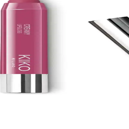
bunu Doğal ve Etkili Cilt Bakımı İçin Uygun Bir Seç
cildi nazikçe temizler, nemlendirir ve ferahlatır. Hassas ciltlere uygun, 
s Ciltler İçin Yoğun Nemlendirici ve Yatıştırıcı Kre
çin geliştirilmiş, yoğun nemlendirme ve yatıştırıcı özellikleriyle öne ç
ağlıklı ve Doğal Renk Seçeneği
ahve organik saç boyası, amonyaksız yapısı ve kolay uygulamasıyla uzun
l ve Etkili Cilt Bakımı Ürünü
li formülü ile gözenekleri arındırır, siyah noktaları azaltır ve cilt sağl
ğal ve Etkili Cilt Bakım Çözümü
ma karşıtı özellikleriyle sağlıklı ve parlak bir cilt sağlar, doğal içerik
ı: Canlı ve Uzun Süre Kalıcı Renkli Makyaj