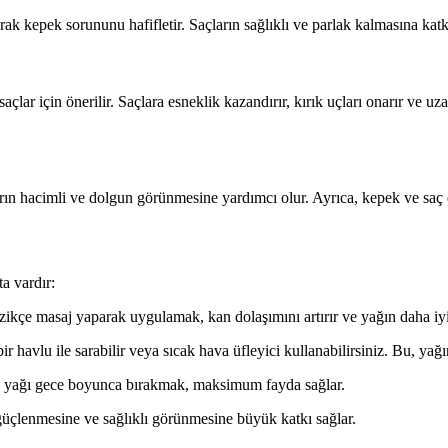
k kepek sorununu hafifletir. Saçların sağlıklı ve parlak kalmasına katkı
açlar için önerilir. Saçlara esneklik kazandırır, kırık uçları onarır ve
rın hacimli ve dolgun görünmesine yardımcı olur. Ayrıca, kepek ve saç der
a vardır:
ikçe masaj yaparak uygulamak, kan dolaşımını artırır ve yağın daha iyi
bir havlu ile sarabilir veya sıcak hava üfleyici kullanabilirsiniz. Bu, yağı
n, yağı gece boyunca bırakmak, maksimum fayda sağlar.
güçlenmesine ve sağlıklı görünmesine büyük katkı sağlar.