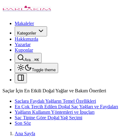
Makaleler
Kategoriler
Hakkımızda
Yazarlar
Kuponlar
Ara...
⌘
K
Toggle theme
Saçlar İçin En Etkili Doğal Yağlar ve Bakım Önerileri
Saçlara Faydalı Yağların Temel Özellikleri
En Çok Tercih Edilen Doğal Saç Yağları ve Faydaları
Yağların Kullanım Yöntemleri ve İpuçları
Saç Tipine Göre Doğal Yağ Seçimi
Son Söz
Ana Sayfa