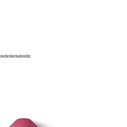
 nedenlerindendir.
oll-on 3ml Türkiye Menşei
on parfüm, taşınabilir ve kullanımı kolay, uzun ömürlü, Türkiye menşei,
unu: Doğal ve Etkili Ağız Bakımı Ürünü
rma özleriyle ağız hijyenini destekler, beyazlatır ve ferahlatıcı etkisiyl