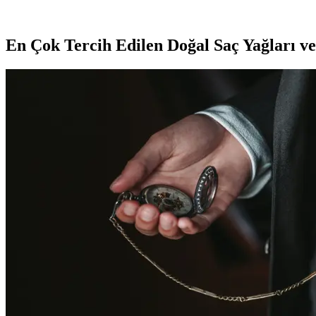
KIKO'nun 107 Magenta dudak parlatıcısı, yoğun renk ve parlaklık suna
En Çok Tercih Edilen Doğal Saç Yağları ve