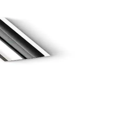
enek
doğal içerikli ve uzun süre kullanılabilen bu ürün, cilt sağlığını
m
ıkan, güvenli ve dermatolojik testli bir bakım ürünüdür.
 süre kalıcı ve parlak sonuçlar sunar.
ığını destekler, doğal ve güvenilir bir bakım sağlar.
lerle çevre dostudur.