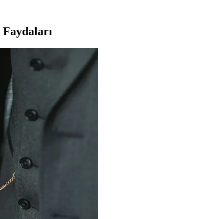
r. Pratik uygulama ve uzun süre kalıcılığıyla günlük makyajda tercih ed
 Faydaları