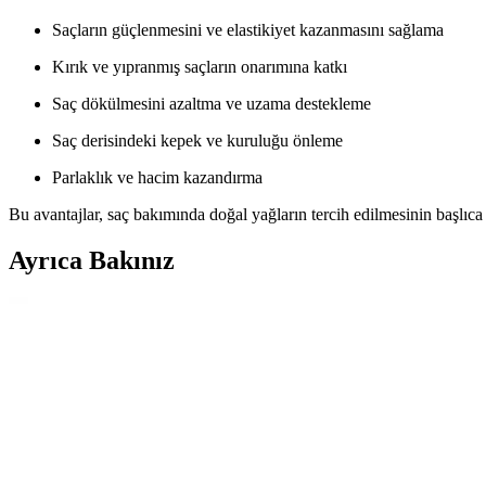
Saçların güçlenmesini ve elastikiyet kazanmasını sağlama
Kırık ve yıpranmış saçların onarımına katkı
Saç dökülmesini azaltma ve uzama destekleme
Saç derisindeki kepek ve kuruluğu önleme
Parlaklık ve hacim kazandırma
Bu avantajlar, saç bakımında doğal yağların tercih edilmesinin başlıca
Ayrıca Bakınız
ATTAR ESANS Zümrüt Esansı Doğal Hafif Parfüm R
ATTAR ESANS Zümrüt Esansı, doğal içerikli, hafif ve ferahlatıcı roll-
Farmasi Misvak ve Hurma İçeren Beyazlatıcı Diş Mac
Farmasi'nin doğal içeriklerle formüle ettiği bu diş macunu, misvak ve hu