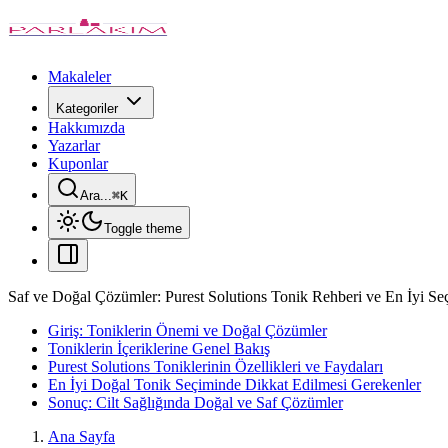
Makaleler
Kategoriler
Hakkımızda
Yazarlar
Kuponlar
Ara...
⌘
K
Toggle theme
Saf ve Doğal Çözümler: Purest Solutions Tonik Rehberi ve En İyi Se
Giriş: Toniklerin Önemi ve Doğal Çözümler
Toniklerin İçeriklerine Genel Bakış
Purest Solutions Toniklerinin Özellikleri ve Faydaları
En İyi Doğal Tonik Seçiminde Dikkat Edilmesi Gerekenler
Sonuç: Cilt Sağlığında Doğal ve Saf Çözümler
Ana Sayfa