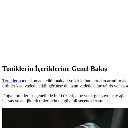
Baboon Natural Baboon Cilt Temizleme Çubuğu, bitkisel içerikleri ve etki
Organicsun Doğal Kabak Lifli Eşek Sütü Sabunu: Do
Organicsun'un doğal kabak lifli eşek sütü sabunu, cilt yenileme ve yaşlan
KIKO Creamy Lipgloss 107 Magenta Dudak Parlatıcıs
KIKO'nun 107 Magenta dudak parlatıcısı, yoğun renk ve parlaklık suna
Toniklerin İçeriklerine Genel Bakış
Toniklerin
temel amacı, cildi makyaj ve kir kalıntılarından arındırmak v
ürünler kısa vadede etkili görünse de uzun vadede ciltte tahriş ve hassa
Doğal tonikler ise genellikle bitki özleri, aloe vera, gül suyu, çay ağacı
hassas ve alerjik cilt tipleri için de güvenli seçenekler sunar.