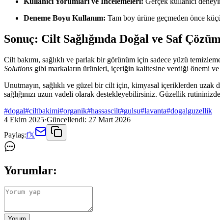
Kullanıcı Yorumları ve İncelemeleri:
Gerçek kullanıcı deneyiml
Deneme Boyu Kullanım:
Tam boy ürüne geçmeden önce küçük 
Sonuç: Cilt Sağlığında Doğal ve Saf Çözüm
Cilt bakımı, sağlıklı ve parlak bir görünüm için sadece yüzü temizlemekle
Solutions
gibi markaların ürünleri, içeriğin kalitesine verdiği önemi ve
Unutmayın, sağlıklı ve güzel bir cilt için, kimyasal içeriklerden uzak
sağlığınızı uzun vadeli olarak destekleyebilirsiniz. Güzellik rutininizd
#
dogal
#
ciltbakimi
#
organik
#
hassascilt
#
gulsu
#
lavanta
#
dogalguzellik
4 Ekim 2025
·
Güncellendi:
27 Mart 2026
Paylaş:
f
𝕏
Yorumlar:
Yorum