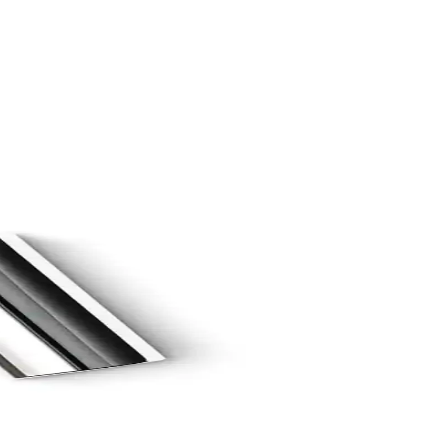
 hassas ciltlere uygun, günlük kullanım için ideal.
e günlük kullanım için idealdir.
enek
doğal içerikli ve uzun süre kullanılabilen bu ürün, cilt sağlığını
m
ıkan, güvenli ve dermatolojik testli bir bakım ürünüdür.
 süre kalıcı ve parlak sonuçlar sunar.