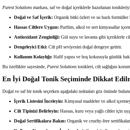
Purest Solutions
markası, saf ve doğal içeriklerle hazırlanan tonikleriyl
Doğal ve Saf İçerik:
Organik bitki özleri ve su bazlı formüller k
Hassas Ciltlere Uygun:
Parfüm, alkol ve sert kimyasallar içerme
Antioxidant Zenginliği:
Gül suyu ve lavanta gibi içeriklerle cild
Dengeleyici Etki:
Cilt pH seviyesini doğal dengeye getirir.
Kullanım Kolaylığı:
Hafif yapısı ve hoş kokusuyla günlük bakım
Bu özellikler sayesinde,
Purest Solutions
tonikleri, cilt sağlığını koru
En İyi Doğal Tonik Seçiminde Dikkat Edil
Doğal ve saf bir tonik seçerken aşağıdaki noktaları göz önünde bulun
İçerik Listesini İnceleyin:
Kimyasal maddeler ve alkol içermeyen
Cilt Tipinizi Belirleyin:
Hassas, kuru veya yağlı ciltler için uy
Doğal Sertifikalara Bakın:
Organik ve cruelty-free sertifikaları