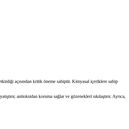
ığını destekler, doğal ve güvenilir bir bakım sağlar.
lerle çevre dostudur.
ilen, hafif ve nemlendirici formülüyle dikkat çeker.
tkinliği açısından kritik öneme sahiptir. Kimyasal içeriklere sahip
yatıştırır, antioksidan koruma sağlar ve gözenekleri sıkılaştırır. Ayrıca,