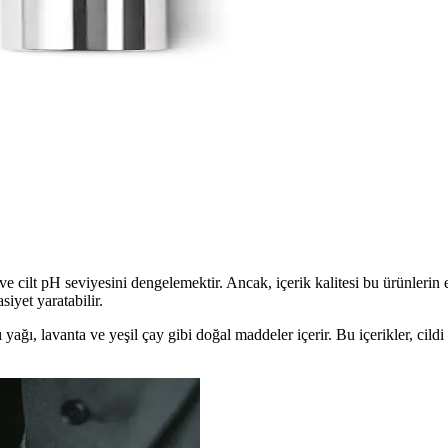
li formülü ile gözenekleri arındırır, siyah noktaları azaltır ve cilt sağl
ğal ve Etkili Cilt Bakım Çözümü
ma karşıtı özellikleriyle sağlıklı ve parlak bir cilt sağlar, doğal içerik
ı: Canlı ve Uzun Süre Kalıcı Renkli Makyaj
r. Pratik uygulama ve uzun süre kalıcılığıyla günlük makyajda tercih ed
e cilt pH seviyesini dengelemektir. Ancak, içerik kalitesi bu ürünlerin e
siyet yaratabilir.
 yağı, lavanta ve yeşil çay gibi doğal maddeler içerir. Bu içerikler, cildi 