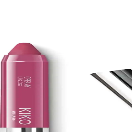
oll-on 3ml Türkiye Menşei
on parfüm, taşınabilir ve kullanımı kolay, uzun ömürlü, Türkiye menşei,
unu: Doğal ve Etkili Ağız Bakımı Ürünü
rma özleriyle ağız hijyenini destekler, beyazlatır ve ferahlatıcı etkisiyl
bunu Doğal ve Etkili Cilt Bakımı İçin Uygun Bir Seç
cildi nazikçe temizler, nemlendirir ve ferahlatır. Hassas ciltlere uygun, 
s Ciltler İçin Yoğun Nemlendirici ve Yatıştırıcı Kre
çin geliştirilmiş, yoğun nemlendirme ve yatıştırıcı özellikleriyle öne ç
ağlıklı ve Doğal Renk Seçeneği
ahve organik saç boyası, amonyaksız yapısı ve kolay uygulamasıyla uzun
l ve Etkili Cilt Bakımı Ürünü