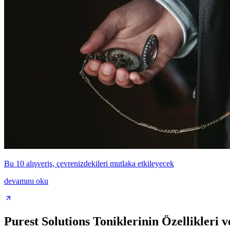
Bu 10 alışveriş, çevrenizdekileri mutlaka etkileyecek
devamını oku
Purest Solutions Toniklerinin Özellikleri 