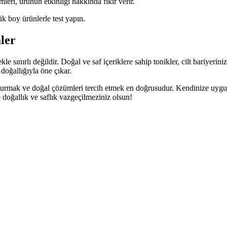
eri, ürünün etkinliği hakkında fikir verir.
boy ürünlerle test yapın.
ler
 sınırlı değildir. Doğal ve saf içeriklere sahip tonikler, cilt bariyerini
 doğallığıyla öne çıkar.
 durmak ve doğal çözümleri tercih etmek en doğrusudur. Kendinize uygun, 
e doğallık ve saflık vazgeçilmeziniz olsun!