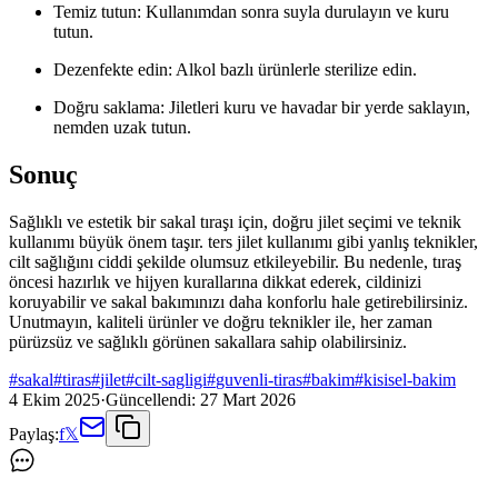
Temiz tutun: Kullanımdan sonra suyla durulayın ve kuru
tutun.
Dezenfekte edin: Alkol bazlı ürünlerle sterilize edin.
Doğru saklama: Jiletleri kuru ve havadar bir yerde saklayın,
nemden uzak tutun.
Sonuç
Sağlıklı ve estetik bir sakal tıraşı için, doğru jilet seçimi ve teknik
kullanımı büyük önem taşır. ters jilet kullanımı gibi yanlış teknikler,
cilt sağlığını ciddi şekilde olumsuz etkileyebilir. Bu nedenle, tıraş
öncesi hazırlık ve hijyen kurallarına dikkat ederek, cildinizi
koruyabilir ve sakal bakımınızı daha konforlu hale getirebilirsiniz.
Unutmayın, kaliteli ürünler ve doğru teknikler ile, her zaman
pürüzsüz ve sağlıklı görünen sakallara sahip olabilirsiniz.
#
sakal
#
tiras
#
jilet
#
cilt-sagligi
#
guvenli-tiras
#
bakim
#
kisisel-bakim
4 Ekim 2025
·
Güncellendi:
27 Mart 2026
Paylaş:
f
𝕏