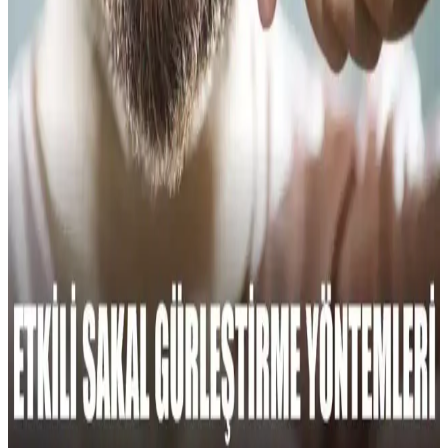
cihazlarla sağlıklı ve şık görünüm için etkili stil ve bakım önerileri
sunuluyor.
Genel Markalar Siyah Sakal Tıraş Fırçası 771:
Estetik ve Fonksiyonellik Sunan Bakım Aksesuarı
Genel Markalar'ın Siyah Sakal Tıraş Fırçası 771, dayanıklı yapısı ve
ergonomik tasarımıyla sakal bakımını kolaylaştırır, cilt sağlığını
destekler ve uzun ömürlü kullanım sağlar.
Proraso Wood Spice Sakal Şampuanı 200ml Doğal
İçeriklerle Erkek Bakımında Yeni Bir Dönem
Proraso Wood Spice sakal şampuanı, doğal içeriklerle güçlendirilmiş
ve ferahlatıcı aromasıyla sakal bakımını yeni seviyeye taşıyan
200ml'lik ürün. Kepek ve kuruluğa karşı etkili, düzenli kullanımda
yumuşak ve parlak sakallar sağlar.
Sakal Gürleştirme: Güncel Durum, Bilgi Eksikliği ve
Araştırma Gerekliliği
Sakal gürleştirme konusunda güncel bilgi ve ürün eksikliği dikkat
çekiyor. Erkek bakımında etkili yöntemler ve güvenilir içeriklerin