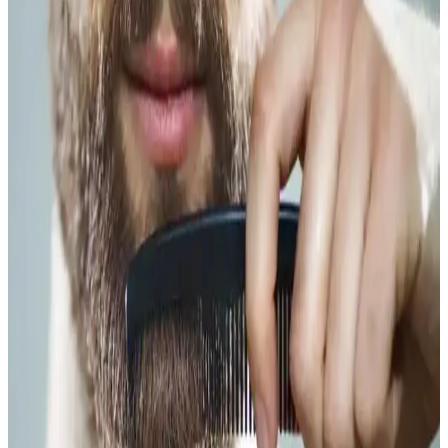
BIC Metal Tıraş Bıçağı, dayanıklı yapısı ve keskinliğiyle sert
sakallara uygun, pratik kullanımı ve hijyenik temizliğiyle öne çıkan
etkili bir tıraş çözümüdür.
Köse Sakal Modelleri ve Dijital Sağlık
Teknolojilerinin Kişisel Bakıma Etkisi
Köse sakal modelleri hakkında sınırlı bilgi bulunurken, dijital sağlık
ve yapay zeka teknolojileri kişisel bakımda yenilikler sunuyor.
Memed ve Google Gemini gibi çözümler bakım rutinlerini
dijitalleştiriyor.
Luis Bien Sakal Serumu Hakkında Mevcut Bilgi ve
Arama Sonuçlarının Detaylı Analizi
Luis Bien Sakal Serumu hakkında mevcut arama sonuçları somut
bilgi içermemekte, ürünle ilgili detaylı ve doğrulanabilir kaynak
bulunmamaktadır. Bu nedenle kapsamlı analiz için ek veri gereklidir.
Erkekler İçin Sakal ve Bıyık Modelleri ile Bakım ve
Stil Çözümleri Rehberi
Erkekler için sakal ve bıyık modelleri, bakım ürünleri ve çok amaçlı