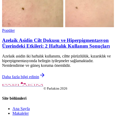
Popüler
Azelaik Asidin Cilt Dokusu ve Hiperpigmentasyon
Üzerindeki Etkileri: 2 Haftalık Kullanım Sonuçları
Azelaik asidin iki haftalık kullanımı, ciltte pürüzlülük, kızarıklık ve
hiperpigmentasyonda belirgin iyileşmeler sağlamaktadır.
Nemlendirme ve güneş koruma önemlidir.
Daha fazla bilgi edinin
©
Parlakim
2026
Site bölümleri
Ana Sayfa
Makaleler