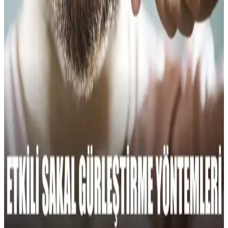
cihazlarla sağlıklı ve şık görünüm için etkili stil ve bakım önerileri
sunuluyor.
Genel Markalar Siyah Sakal Tıraş Fırçası 771:
Estetik ve Fonksiyonellik Sunan Bakım Aksesuarı
Genel Markalar'ın Siyah Sakal Tıraş Fırçası 771, dayanıklı yapısı ve
ergonomik tasarımıyla sakal bakımını kolaylaştırır, cilt sağlığını
destekler ve uzun ömürlü kullanım sağlar.
Proraso Wood Spice Sakal Şampuanı 200ml Doğal
İçeriklerle Erkek Bakımında Yeni Bir Dönem
Proraso Wood Spice sakal şampuanı, doğal içeriklerle güçlendirilmiş
ve ferahlatıcı aromasıyla sakal bakımını yeni seviyeye taşıyan
200ml'lik ürün. Kepek ve kuruluğa karşı etkili, düzenli kullanımda
yumuşak ve parlak sakallar sağlar.
Sakal Gürleştirme: Güncel Durum, Bilgi Eksikliği ve
Araştırma Gerekliliği
Sakal gürleştirme konusunda güncel bilgi ve ürün eksikliği dikkat
çekiyor. Erkek bakımında etkili yöntemler ve güvenilir içeriklerin