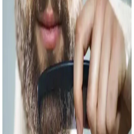
BIC Metal Tıraş Bıçağı, dayanıklı yapısı ve keskinliğiyle sert
sakallara uygun, pratik kullanımı ve hijyenik temizliğiyle öne çıkan
etkili bir tıraş çözümüdür.
Köse Sakal Modelleri ve Dijital Sağlık
Teknolojilerinin Kişisel Bakıma Etkisi
Köse sakal modelleri hakkında sınırlı bilgi bulunurken, dijital sağlık
ve yapay zeka teknolojileri kişisel bakımda yenilikler sunuyor.
Memed ve Google Gemini gibi çözümler bakım rutinlerini
dijitalleştiriyor.
Luis Bien Sakal Serumu Hakkında Mevcut Bilgi ve
Arama Sonuçlarının Detaylı Analizi
Luis Bien Sakal Serumu hakkında mevcut arama sonuçları somut
bilgi içermemekte, ürünle ilgili detaylı ve doğrulanabilir kaynak
bulunmamaktadır. Bu nedenle kapsamlı analiz için ek veri gereklidir.
Erkekler İçin Sakal ve Bıyık Modelleri ile Bakım ve
Stil Çözümleri Rehberi
Erkekler için sakal ve bıyık modelleri, bakım ürünleri ve çok amaçlı