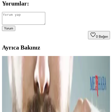
Yorumlar:
Yorum
0
Beğen
Ayrıca Bakınız
Sakallı Kullanıcılar İçin Yüz Maskeleri: Uyum
Sağlama Yöntemleri ve Dikkat Edilmesi Gerekenler
Sakallı bireylerde yüz maskelerinin etkinliği sakal nedeniyle
azalabilir. Maskenin alt kısmını kesmek, sakalı nemlendirmek ve
silikon tutucular kullanmak gibi yöntemler maskenin cilde daha iyi
oturmasını sağlar ve kullanım konforunu artırır.
BIC Metal Tıraş Bıçağı 5'li Paket Güçlü ve
Dayanıklı Tasarımıyla Günlük Bakım İçin Uygun