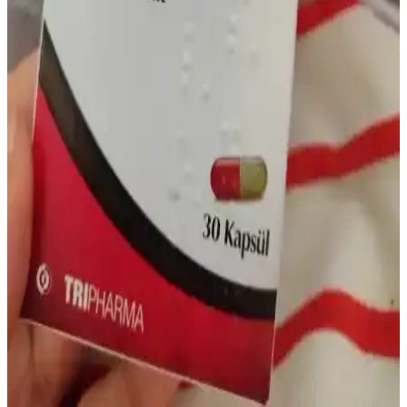
Demir Serumu Yan Etkileri ve Cilt Bakımında
Doğru Kullanım Rehberi
Demir serumu ciltte parlaklık ve ton düzenlerken yan etkiler
oluşturabilir. Kızarıklık, tahriş ve alerji risklerine karşı doğru
kullanım ve dikkat önemlidir. Bilinçli cilt bakımı için öneriler
sunuluyor.
Bebeklerde Demir İlacı Kullanımı: Sağlıklı Büyüme
İçin Doğru Destek ve Bilinçli Yaklaşım
Bebeklerde demir ilacı kullanımı, sağlıklı büyüme ve gelişim için
kritik öneme sahiptir. Dozaj, kullanım şekli ve beslenme dengesiyle
demir eksikliği önlenebilir ve tedavi edilebilir.
Mideye Dokunmayan Demir İlacı ile Konforlu ve
Etkin Demir Takviyesi Yöntemleri
Mideye dokunmayan demir ilaçları, mide rahatsızlıklarını azaltarak
demir eksikliği tedavisinde konforlu ve etkili bir çözüm sunar.
Hassas mideye sahip bireyler için ideal takviyedir.