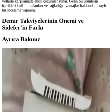
yollarla karşılamada etkili çözümler sunar. Gelin bu ürünlerin
içerikleri kullanım alanları ve sağladığı avantajlar hakkında detaylı
bir inceleme yapalım.
Demir Takviyelerinin Önemi ve
Sidefer'in Farkı
Ayrıca Bakınız
Göz Kararması ve Vitamin Eksiklikleri: B12 ve
Demirin Rolü ve Sağlık Etkileri
Göz kararması, özellikle B12 vitamini ve demir eksikliği gibi
vitamin eksikliklerinden kaynaklanabilir. Bu durum, anemi ve sinir
sistemi sorunlarına yol açarak baş dönmesi ve görme problemlerine
neden olur.
Cliniva Susam Yağı %100 Doğal Soğuk Sıkım 250
ml – Cilt, Bağışıklık ve Saç İçin Uygun
%100 doğal ve soğuk sıkım Cliniva Susam Yağı 250 ml, Türkiye