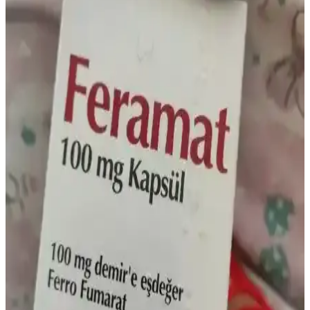
menşei. E vitamini, demir ve çinko içeriği bağışıklık ve cilt sağlığına
katkı iddialarını destekler; ağız bakımı ve güneş sonrası kullanımını
kapsar.
Bebekler İçin Demir İlacı: Doğru Bilgi ve Uzman
Danışmanlığının Önemi
Bebeklerde demir eksikliği anemisi önemli bir sağlık sorunudur.
Doğru demir takviyesi için uzman görüşü şarttır. Arama sonuçları
çoğunlukla konu dışıdır, güvenilir kaynaklara başvurulmalıdır.
Saç Dökülmesi ve Vitamin Eksiklikleri: Sağlıklı
Saçlar İçin Önemli Bilgiler
Saç dökülmesi vitamin eksiklikleriyle yakından ilişkilidir. Biotin, D,
B12, C, E vitaminleri ile demir ve çinko, saç sağlığını destekleyerek
dökülmeyi azaltır. Doğru beslenme ve takviye önemlidir.
Solgar Demir Hapı: Etkili Demir Takviyesi ve
Kullanıcı Deneyimleri Rehberi
Solgar demir hapı, yüksek emilim ve düşük yan etki profiliyle demir
eksikliği yaşayanlar için etkili bir takviyedir. Kullanıcı deneyimleri
ve kullanım önerileriyle sağlıklı destek sunar.