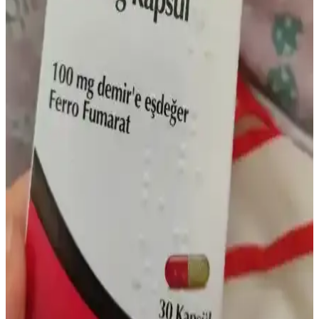
Saç dökülmesi vitamin eksiklikleriyle yakından ilişkilidir. Biotin, D,
B12, C, E vitaminleri ile demir ve çinko, saç sağlığını destekleyerek
dökülmeyi azaltır. Doğru beslenme ve takviye önemlidir.
Solgar Demir Hapı: Etkili Demir Takviyesi ve
Kullanıcı Deneyimleri Rehberi
Solgar demir hapı, yüksek emilim ve düşük yan etki profiliyle demir
eksikliği yaşayanlar için etkili bir takviyedir. Kullanıcı deneyimleri
ve kullanım önerileriyle sağlıklı destek sunar.
Demir Serumu Yan Etkileri ve Cilt Bakımında
Doğru Kullanım Rehberi
Demir serumu ciltte parlaklık ve ton düzenlerken yan etkiler
oluşturabilir. Kızarıklık, tahriş ve alerji risklerine karşı doğru
kullanım ve dikkat önemlidir. Bilinçli cilt bakımı için öneriler
sunuluyor.
Bebeklerde Demir İlacı Kullanımı: Sağlıklı Büyüme
İçin Doğru Destek ve Bilinçli Yaklaşım
Bebeklerde demir ilacı kullanımı, sağlıklı büyüme ve gelişim için