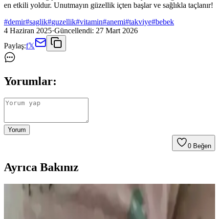
en etkili yoldur. Unutmayın güzellik içten başlar ve sağlıkla taçlanır!
#
demir
#
saglik
#
guzellik
#
vitamin
#
anemi
#
takviye
#
bebek
4 Haziran 2025
·
Güncellendi:
27 Mart 2026
Paylaş:
f
𝕏
Yorumlar:
Yorum
0
Beğen
Ayrıca Bakınız
Göz Kararması ve Vitamin Eksiklikleri: B12 ve
Demirin Rolü ve Sağlık Etkileri