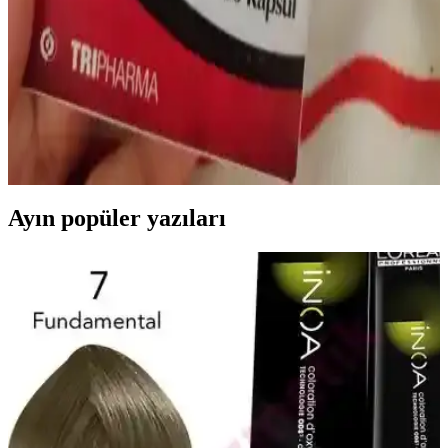
kritik öneme sahiptir. Dozaj, kullanım şekli ve beslenme dengesiyle
demir eksikliği önlenebilir ve tedavi edilebilir.
Mideye Dokunmayan Demir İlacı ile Konforlu ve
Etkin Demir Takviyesi Yöntemleri
Mideye dokunmayan demir ilaçları, mide rahatsızlıklarını azaltarak
demir eksikliği tedavisinde konforlu ve etkili bir çözüm sunar.
Hassas mideye sahip bireyler için ideal takviyedir.
Ayın popüler yazıları