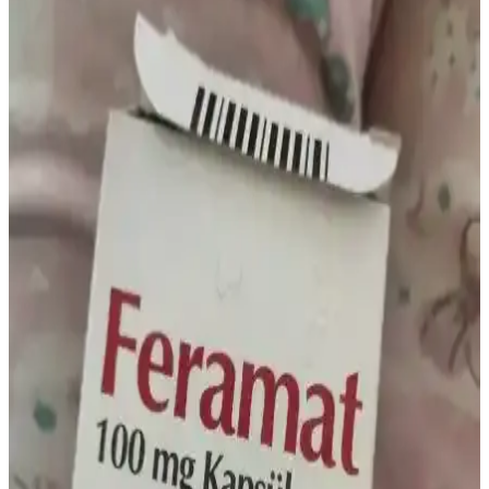
Göz kararması, özellikle B12 vitamini ve demir eksikliği gibi
vitamin eksikliklerinden kaynaklanabilir. Bu durum, anemi ve sinir
sistemi sorunlarına yol açarak baş dönmesi ve görme problemlerine
neden olur.
Cliniva Susam Yağı %100 Doğal Soğuk Sıkım 250
ml – Cilt, Bağışıklık ve Saç İçin Uygun
%100 doğal ve soğuk sıkım Cliniva Susam Yağı 250 ml, Türkiye
menşei. E vitamini, demir ve çinko içeriği bağışıklık ve cilt sağlığına
katkı iddialarını destekler; ağız bakımı ve güneş sonrası kullanımını
kapsar.
Bebekler İçin Demir İlacı: Doğru Bilgi ve Uzman
Danışmanlığının Önemi
Bebeklerde demir eksikliği anemisi önemli bir sağlık sorunudur.
Doğru demir takviyesi için uzman görüşü şarttır. Arama sonuçları
çoğunlukla konu dışıdır, güvenilir kaynaklara başvurulmalıdır.
Saç Dökülmesi ve Vitamin Eksiklikleri: Sağlıklı
Saçlar İçin Önemli Bilgiler