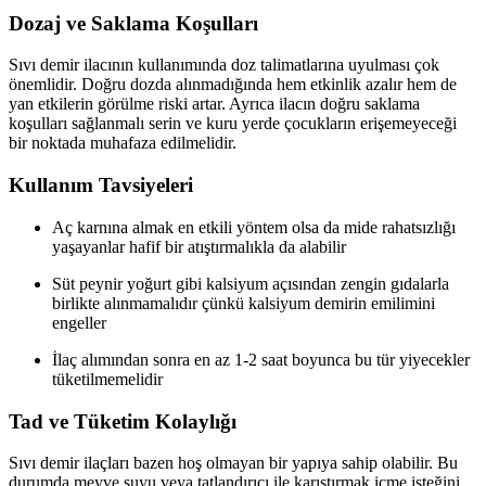
Dozaj ve Saklama Koşulları
Sıvı demir ilacının kullanımında doz talimatlarına uyulması çok
önemlidir. Doğru dozda alınmadığında hem etkinlik azalır hem de
yan etkilerin görülme riski artar. Ayrıca ilacın doğru saklama
koşulları sağlanmalı serin ve kuru yerde çocukların erişemeyeceği
bir noktada muhafaza edilmelidir.
Kullanım Tavsiyeleri
Aç karnına almak en etkili yöntem olsa da mide rahatsızlığı
yaşayanlar hafif bir atıştırmalıkla da alabilir
Süt peynir yoğurt gibi kalsiyum açısından zengin gıdalarla
birlikte alınmamalıdır çünkü kalsiyum demirin emilimini
engeller
İlaç alımından sonra en az 1-2 saat boyunca bu tür yiyecekler
tüketilmemelidir
Tad ve Tüketim Kolaylığı
Sıvı demir ilaçları bazen hoş olmayan bir yapıya sahip olabilir. Bu
durumda meyve suyu veya tatlandırıcı ile karıştırmak içme isteğini