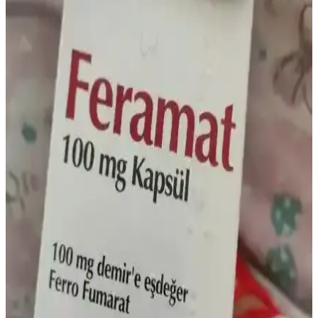
katkı iddialarını destekler; ağız bakımı ve güneş sonrası kullanımını
kapsar.
Bebekler İçin Demir İlacı: Doğru Bilgi ve Uzman
Danışmanlığının Önemi
Bebeklerde demir eksikliği anemisi önemli bir sağlık sorunudur.
Doğru demir takviyesi için uzman görüşü şarttır. Arama sonuçları
çoğunlukla konu dışıdır, güvenilir kaynaklara başvurulmalıdır.
Saç Dökülmesi ve Vitamin Eksiklikleri: Sağlıklı
Saçlar İçin Önemli Bilgiler
Saç dökülmesi vitamin eksiklikleriyle yakından ilişkilidir. Biotin, D,
B12, C, E vitaminleri ile demir ve çinko, saç sağlığını destekleyerek
dökülmeyi azaltır. Doğru beslenme ve takviye önemlidir.
Solgar Demir Hapı: Etkili Demir Takviyesi ve
Kullanıcı Deneyimleri Rehberi
Solgar demir hapı, yüksek emilim ve düşük yan etki profiliyle demir
eksikliği yaşayanlar için etkili bir takviyedir. Kullanıcı deneyimleri
ve kullanım önerileriyle sağlıklı destek sunar.