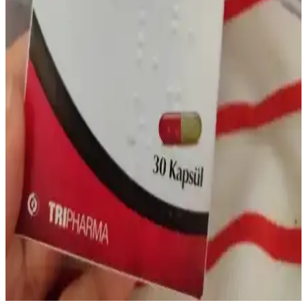
Demir Serumu Yan Etkileri ve Cilt Bakımında
Doğru Kullanım Rehberi
Demir serumu ciltte parlaklık ve ton düzenlerken yan etkiler
oluşturabilir. Kızarıklık, tahriş ve alerji risklerine karşı doğru
kullanım ve dikkat önemlidir. Bilinçli cilt bakımı için öneriler
sunuluyor.
Bebeklerde Demir İlacı Kullanımı: Sağlıklı Büyüme
İçin Doğru Destek ve Bilinçli Yaklaşım
Bebeklerde demir ilacı kullanımı, sağlıklı büyüme ve gelişim için
kritik öneme sahiptir. Dozaj, kullanım şekli ve beslenme dengesiyle
demir eksikliği önlenebilir ve tedavi edilebilir.
Mideye Dokunmayan Demir İlacı ile Konforlu ve
Etkin Demir Takviyesi Yöntemleri
Mideye dokunmayan demir ilaçları, mide rahatsızlıklarını azaltarak
demir eksikliği tedavisinde konforlu ve etkili bir çözüm sunar.
Hassas mideye sahip bireyler için ideal takviyedir.