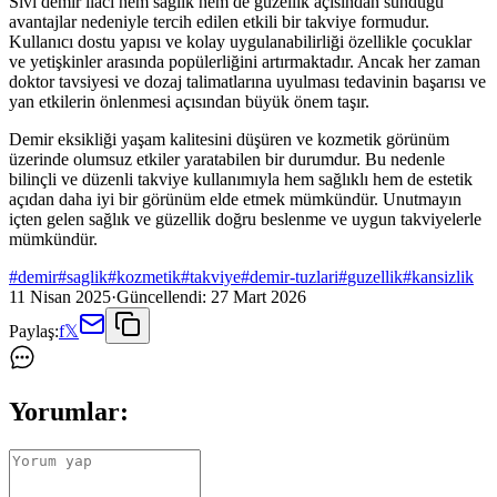
Sıvı demir ilacı hem sağlık hem de güzellik açısından sunduğu
avantajlar nedeniyle tercih edilen etkili bir takviye formudur.
Kullanıcı dostu yapısı ve kolay uygulanabilirliği özellikle çocuklar
ve yetişkinler arasında popülerliğini artırmaktadır. Ancak her zaman
doktor tavsiyesi ve dozaj talimatlarına uyulması tedavinin başarısı ve
yan etkilerin önlenmesi açısından büyük önem taşır.
Demir eksikliği yaşam kalitesini düşüren ve kozmetik görünüm
üzerinde olumsuz etkiler yaratabilen bir durumdur. Bu nedenle
bilinçli ve düzenli takviye kullanımıyla hem sağlıklı hem de estetik
açıdan daha iyi bir görünüm elde etmek mümkündür. Unutmayın
içten gelen sağlık ve güzellik doğru beslenme ve uygun takviyelerle
mümkündür.
#
demir
#
saglik
#
kozmetik
#
takviye
#
demir-tuzlari
#
guzellik
#
kansizlik
11 Nisan 2025
·
Güncellendi:
27 Mart 2026
Paylaş:
f
𝕏
Yorumlar: