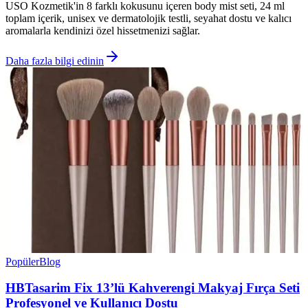
USO Kozmetik'in 8 farklı kokusunu içeren body mist seti, 24 ml
toplam içerik, unisex ve dermatolojik testli, seyahat dostu ve kalıcı
aromalarla kendinizi özel hissetmenizi sağlar.
Daha fazla bilgi edinin
Popüler
Blog
HBTasarim Fix 13’lü Kahverengi Makyaj Fırça Seti
Profesyonel ve Kullanıcı Dostu