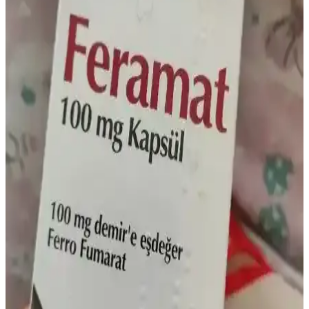
Bebekler İçin Demir İlacı: Doğru Bilgi ve Uzman
Danışmanlığının Önemi
Bebeklerde demir eksikliği anemisi önemli bir sağlık sorunudur.
Doğru demir takviyesi için uzman görüşü şarttır. Arama sonuçları
çoğunlukla konu dışıdır, güvenilir kaynaklara başvurulmalıdır.
Saç Dökülmesi ve Vitamin Eksiklikleri: Sağlıklı
Saçlar İçin Önemli Bilgiler
Saç dökülmesi vitamin eksiklikleriyle yakından ilişkilidir. Biotin, D,
B12, C, E vitaminleri ile demir ve çinko, saç sağlığını destekleyerek
dökülmeyi azaltır. Doğru beslenme ve takviye önemlidir.
Solgar Demir Hapı: Etkili Demir Takviyesi ve
Kullanıcı Deneyimleri Rehberi
Solgar demir hapı, yüksek emilim ve düşük yan etki profiliyle demir
eksikliği yaşayanlar için etkili bir takviyedir. Kullanıcı deneyimleri
ve kullanım önerileriyle sağlıklı destek sunar.
Demir Serumu Yan Etkileri ve Cilt Bakımında