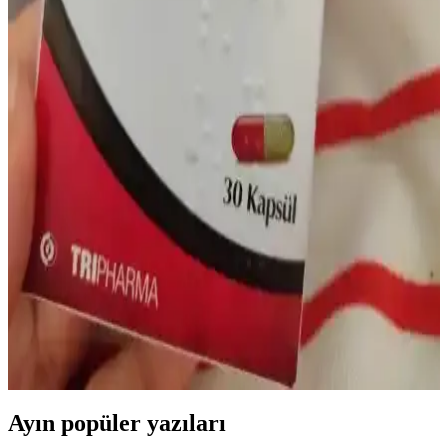
Doğru Kullanım Rehberi
Demir serumu ciltte parlaklık ve ton düzenlerken yan etkiler
oluşturabilir. Kızarıklık, tahriş ve alerji risklerine karşı doğru
kullanım ve dikkat önemlidir. Bilinçli cilt bakımı için öneriler
sunuluyor.
Bebeklerde Demir İlacı Kullanımı: Sağlıklı Büyüme
İçin Doğru Destek ve Bilinçli Yaklaşım
Bebeklerde demir ilacı kullanımı, sağlıklı büyüme ve gelişim için
kritik öneme sahiptir. Dozaj, kullanım şekli ve beslenme dengesiyle
demir eksikliği önlenebilir ve tedavi edilebilir.
Mideye Dokunmayan Demir İlacı ile Konforlu ve
Etkin Demir Takviyesi Yöntemleri
Mideye dokunmayan demir ilaçları, mide rahatsızlıklarını azaltarak
demir eksikliği tedavisinde konforlu ve etkili bir çözüm sunar.
Hassas mideye sahip bireyler için ideal takviyedir.
Ayın popüler yazıları