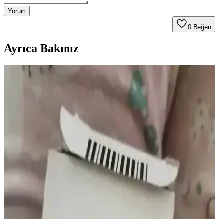
Yorum
0
Beğen
Ayrıca Bakınız
Göz Kararması ve Vitamin Eksiklikleri: B12 ve
Demirin Rolü ve Sağlık Etkileri
Göz kararması, özellikle B12 vitamini ve demir eksikliği gibi
vitamin eksikliklerinden kaynaklanabilir. Bu durum, anemi ve sinir
sistemi sorunlarına yol açarak baş dönmesi ve görme problemlerine
neden olur.
Cliniva Susam Yağı %100 Doğal Soğuk Sıkım 250
ml – Cilt, Bağışıklık ve Saç İçin Uygun
%100 doğal ve soğuk sıkım Cliniva Susam Yağı 250 ml, Türkiye
menşei. E vitamini, demir ve çinko içeriği bağışıklık ve cilt sağlığına
katkı iddialarını destekler; ağız bakımı ve güneş sonrası kullanımını
kapsar.