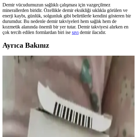
Demir vücudumuzun sağlıklı çalışması için vazgeçilmez
minerallerden biridir. Özellikle demir eksikliği sıklıkla görülen ve
enerji kaybı, günlük, solgunluk gibi belirtilerle kendini gösteren bir
durumdur. Bu nedenle demir takviyeleri hem sağlık hem de
kozmetik alanında önemli bir yer tutar. Demir takviyesi alırken en
çok tercih edilen formlardan biri ise
sıvı
demir ilacıdır.
Ayrıca Bakınız
Göz Kararması ve Vitamin Eksiklikleri: B12 ve
Demirin Rolü ve Sağlık Etkileri
Göz kararması, özellikle B12 vitamini ve demir eksikliği gibi
vitamin eksikliklerinden kaynaklanabilir. Bu durum, anemi ve sinir
sistemi sorunlarına yol açarak baş dönmesi ve görme problemlerine
neden olur.
Cliniva Susam Yağı %100 Doğal Soğuk Sıkım 250
ml – Cilt, Bağışıklık ve Saç İçin Uygun
%100 doğal ve soğuk sıkım Cliniva Susam Yağı 250 ml, Türkiye
menşei. E vitamini, demir ve çinko içeriği bağışıklık ve cilt sağlığına