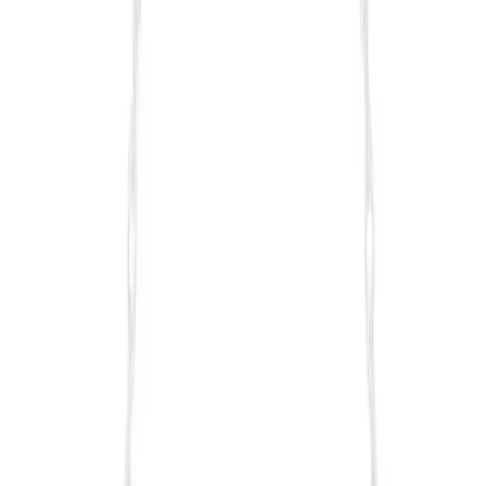
Karşılaştırma
Pharma Acqua Kahve ve Krem Makyaj Çantası
Karşılaştırması ve Özellikleri
Pharma Acqua Kahve ve Krem makyaj çantalarının tasarım,
malzeme, boyut ve kullanıcı yorumlarıyla detaylı karşılaştırması.
Daha fazla bilgi edinin