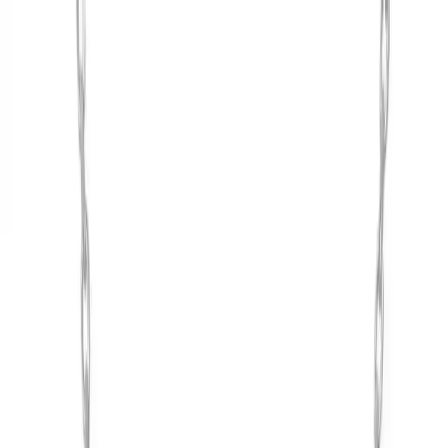
Makaleler
Kategoriler
Hakkımızda
Yazarlar
Kuponlar
Ara...
⌘
K
Toggle theme
Ana Sayfa
İlham Veren Yazılar
Söğütlü Silver Rodyum Kaplamalı Zirkon Kelebek Kolye
Kadınlar İçin Zarif Takı Seçeneği