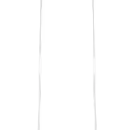
Blog
Genel Markalar Tırnak Süs Damgalama French
Stamper Aleti İncelemesi ve Kullanıcı Yorumları
Evde tırnak süsleme ve damgalama işlemlerini kolaylaştıran bu ürün,
kullanışlı tasarımı ve estetik görünümüyle öne çıkıyor. Ancak,
dayanıklılık konusunda dikkat edilmesi gerekiyor.
Daha fazla bilgi edinin