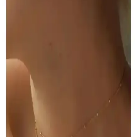
küpe, şık ve kullanışlı tasarımıyla günlük ve özel günlerde tercih
edilir, hafif ve kolay takılır.
Siyah Triagle Titanyum Çelik Küpe: Modern ve
Dayanıklı Tasarım Özellikleri
Paslanmaz çelikten üretilen siyah üçgen küpe, dayanıklılığı ve
estetik tasarımıyla öne çıkar. Boya soyulması gibi dezavantajlara
rağmen uzun ömür sağlar, bakım önemlidir.
Dermasuction Kristal Taşlı Pembe Saç Boncuk
Zımbası Modern ve Şık Tasarım
Dermasuction saç boncuk zımbası, parlak kristal taşları ve şık pembe
rengiyle saçlara sofistike bir görünüm kazandırır, pratik kullanımıyla
günlük ve özel günler için ideal.
Kuyumcu Nurettin 5 Gram 22 Ayar Altın Bilezik
Günlük ve Yatırım İçin Uygun
Kuyumcu Nurettin'in 5 gram, 22 ayar saf altın bileziği, farklı renk ve
uzunluk seçenekleriyle şıklık ve yatırım imkanı sunar, sertifikalı ve
güvenli alışveriş sağlar.