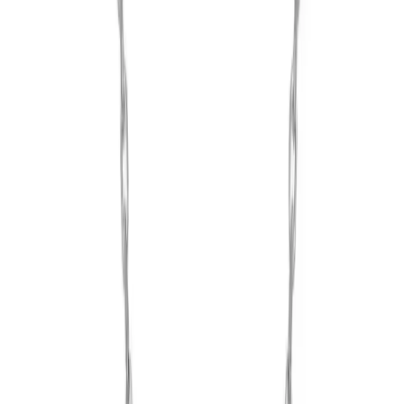
Sonuç ve Değerlendirme
Söğütlü Silver Gümüş Rodyum Kaplamalı Zirkon Taşlı Kelebek
Kolye, zarafeti ve şıklığı bir arada sunan kaliteli bir aksesuar olarak
öne çıkar. Estetik tasarımı, dayanıklı yapısı ve kullanışlı
özellikleriyle, kadınların tarzını tamamlamak ve çeşitli kombinlerle
uyum sağlamak için ideal bir tercihtir.
Her ne kadar küçük tasarım detayları ve zincirin ince yapısı bazı
kullanıcılar tarafından eleştirilse de, genel olarak ürünün estetik ve
kalitesi yüksek seviyededir. Uzun vadeli kullanım ve şıklık açısından
dikkate alınması gereken bir seçenek olarak öne çıkar.
Ürünün alternatife göre temel farklarını görmek isteyenlere uygun
bir nokta:
mini özet
. Kısa ve rahat okunur.
Paylaş:
f
𝕏
Yorumlar: