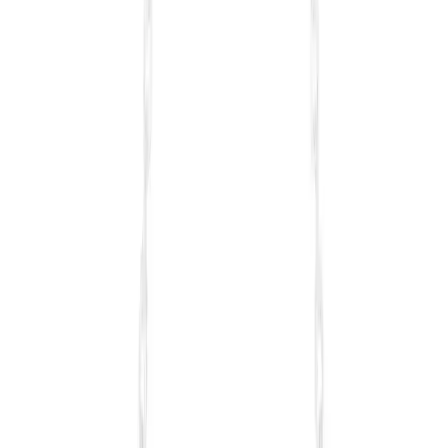
Kabak Lifi Uzun Kese Hamam ve Banyo Temizliği
için Doğal ve Dayanıklı Malzeme
Kabak lifi kese, doğal içeriği ve dayanıklılığıyla hijyenik temizlik
sağlar. Uzun boyutlarıyla kullanımı kolay, cilt dostu ve ekonomik bir
seçenek olarak öne çıkar.
Daha fazla bilgi edinin