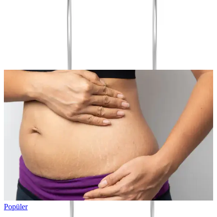
Yorum
0
Beğen
Ayın popüler yazıları
Popüler