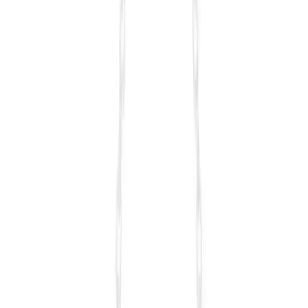
kirpik kıvırma makası, kirpiklere zarar vermeden doğal kıvrım sağlar
ve makyaj öncesi kullanıma uygundur.
Daha fazla bilgi edinin
Karşılaştırma
bybaby Tatil Çantası ve Woys Bags Makyaj Çantası
Karşılaştırması ve En Uygun Seçenekler