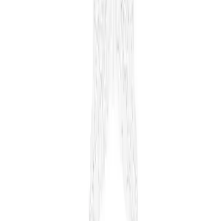
Daha fazla bilgi edinin
Blog
Pretty Tırnak Süsleme Taşı Seti: Estetik ve Kullanışlı
Güzellik Aracı
Pretty Tırnak Süsleme Taşı Seti, parlak ve dayanıklı taşlar ile tırnak
süsleme alanında kolaylık sağlar, kullanımı pratik, şık ve uzun