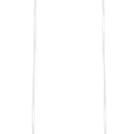
Karşılaştırma
Arnee ve BYENS Makyaj Çantası Karşılaştırması:
Hangi Model Sizin İçin Daha Uygun
Arnee ve BYENS makyaj çantalarını detaylı karşılaştırıyoruz. Her
iki ürünün özellikleri, kullanıcı yorumları ve kullanım alanlarına
değinerek, ihtiyaçlarınıza en uygun olanı seçmenize rehberlik
ediyoruz.
Daha fazla bilgi edinin
©
Parlakim
2026
Site bölümleri
Ana Sayfa
Makaleler
Kategoriler
Etiketler