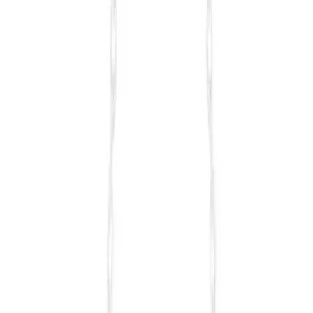
Kalın yapısı ve büyük boyutlarıyla hijyen ve temizlikte üstün
performans gösteren Kelebek beyaz kese, uzun ömürlü ve kullanışlı
bir hamam aksesuarıdır.
Daha fazla bilgi edinin
Blog