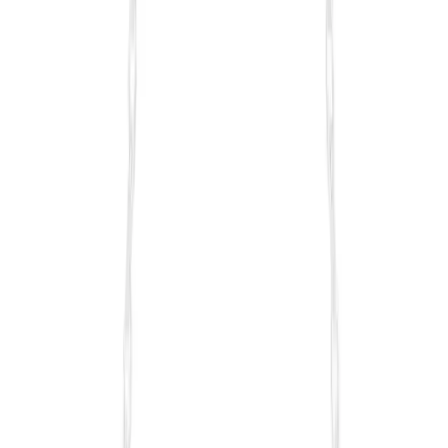
Blog
Nascita Profesyonel Oval Yapılı Kapatıcı Fırçası ile
Makyajda Yüksek Performans ve Hassasiyet
Nascita Oval Yapılı Kapatıcı Fırçası, yüksek kaliteli sentetik kılları
ve oval tasarımıyla hassas ve kontrollü makyaj uygulaması sağlar,
kullanıcı memnuniyetini artırır.
Daha fazla bilgi edinin