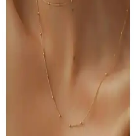
Düğüm Kapama Çözümü: Tesbih ve Takı
Yapımında Pratik ve Dayanıklı Pirinç Kapama
Pirinc malzemeden üretilen 10 adet düğüm kapama, dayanıklı ve
hafif tasarımıyla takı ve tesbih yapımında pratik kullanım sağlar.
Farklı tasarımlara uyum sağlayan şık kapamalar, kolaylık ve estetik
sunar.
Gece Kızılı Ateş Kehribarı Tesbih: Doğal Taş
Malzemesiyle Öne Çıkan Şık Takı Parçası
Doğal kehribar taşından üretilen gece kızılı tesbih, estetik ve
dayanıklı tasarımıyla günlük kullanım için ideal. Benzersiz renk ve
detaylar, şıklık ve anlam katıyor.
EFAYNU Harfli Paslanmaz Çelik Bileklik Seti: Şık
ve Kişiselleştirilebilir Aksesuarlar
Paslanmaz ve kararmaz çelikten üretilen bu bileklik seti, kişiye özel
harf baskısı ve şık tasarımıyla uzun ömürlü ve anlamlı bir aksesuar
sunar.
Kadınlar İçin Zarif Top Zincir Kolye: Şık ve