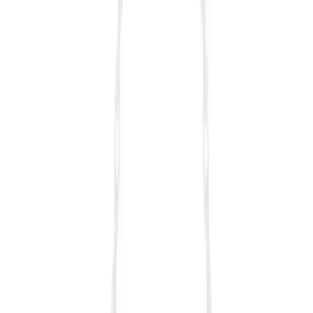
İki farklı seyahat çantası olan bybaby Tatil Çantası ve Woys Bags
Makyaj Çantası'nın özellikleri, kullanıcı yorumları ve
karşılaştırmasıyla en uygun seçeneği bulun.
Daha fazla bilgi edinin
Blog
Kelebek Kalın Beyaz Banyo Hamam Kesesi:
Dayanıklı ve Hijyenik Temizlik Aksesuarı