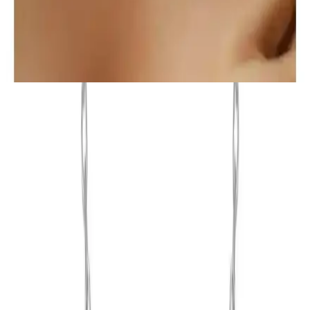
Dayanıklı Takı Seçenekleri
Bers Aksesuar'ın 2'li zarif top zincir kolyesi, şıklık ve dayanıklılığı
bir arada sunar. Günlük ve özel günlerde kullanıma uygun, sağlıklı
ve bakımı kolay tasarımıyla tarzınıza değer katar.
Tasarım ve Estetik
Gümüş materyalin asaletini yansıtan bu kolye, şık ve kibar
duruşuyla öne çıkar. Ürün, 11x8 mm boyutlarındaki montür ve zarif
kelebek figürü ile dikkat çeker. Zincir ve uç detaylarının ince ve
dayanıklı yapısı, ürünün kalitesini ortaya koyar. Ayrıca, ürünün
toplam boyu 155 cm ve ağırlığı 52 gramdır.
Kolyenin tasarımı, hem günlük kullanımda hem de özel davetlerde
rahatlıkla tercih edilebilir. Şıklığı ve zarafeti bir arada sunan bu
aksesuar, kadınların tarzını tamamlaması için tasarlanmıştır.
Kullanıcı Yorumları ve Değerlendirmeler
Gözlemler ve kullanıcı geri bildirimleri, ürünün genel kalitesi ve
estetiği hakkında önemli bilgiler sunar. Kullanıcılar, "şık ve zarif"