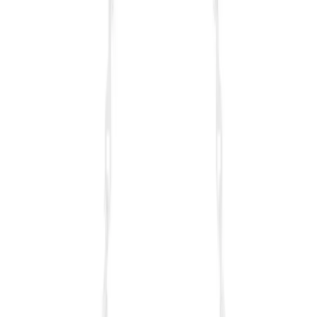
NS Reliable Chicclutch Günlük Makyaj Çantası:
Şık ve Pratik Tasarım Özellikleri
Şık ve fonksiyonel NS Reliable Chicclutch makyaj çantası,
yumuşak peluş dokusu ve geniş iç hacmiyle günlük kullanıma ideal,
şık ve dayanıklı bir seçenektir.
Daha fazla bilgi edinin
Blog