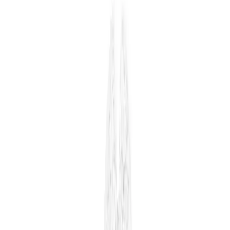
Karşılaştırma
Janva Kuaför Berber Tıraş Seti ve Valkyrie
Profesyonel Saç Makas Seti Karşılaştırması
İki profesyonel saç kesim setinin özellikleri, kullanıcı yorumları ve
performansları detaylı şekilde karşılaştırıldı. Hangi ürün
ihtiyaçlarınıza uygun olduğunu öğrenmek için okumaya devam
edin.