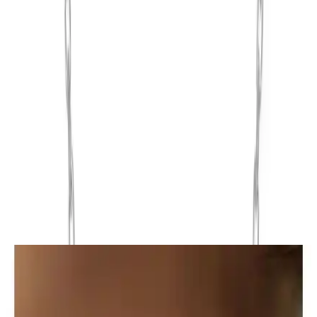
içerikler burada sizi bekliyor.
Ürün Tanımı ve Genel Özellikler
Söğütlü Silver markasının özenle tasarladığı bu kelebek kolye, 925
ayar gümüş materyaliyle üretilmiş olup, zarif ve şık bir aksesuar
arayanlar için ideal bir seçenektir. Rodyum kaplama sayesinde uzun
süre parlaklığını koruyan ve kararmaya karşı dayanıklı olan bu ürün,
günlük kullanıma ve özel günlere uygun şekilde tasarlanmıştır.
Kolye, içeriğinde bulunan zirkon taşlarıyla göz kamaştırıcı bir
görünüm sunar. Parlak ve göz alıcı zirkonlar, kolyeye ışıltılı bir hava
katarken, kelebek figürü ise özgün ve feminen bir detaydır. Zincir
uzunluğu 42+3 cm uzatmalı olarak tasarlanmış olup, farklı boyutlara
uyum sağlayabilir.
Ayrıca Bakınız
Trend Collection Unisex Cerrahi Çelik Halka Küpe
12 mm Gümüş Renk Modern Tasarım
Dayanıklı cerrahi çelikten üretilmiş, 12 mm çapında unisex halka