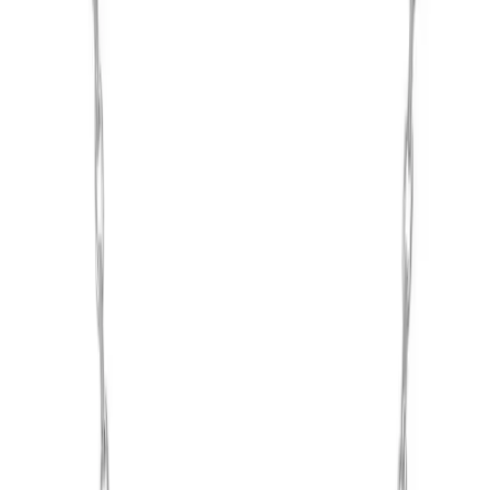
Söğütlü Silver Gümüş Rodyum
Kaplamalı Zirkon Taşlı Kelebek Kolye:
Zarafetin ve Şıklığın Buluşması
İlham Veren Yazılar
Değerlendirme
4.0
/
5
Tür
İlham Veren Yazılar
Yayınlanma
4 Mart 2025
Kategoriler
aksesuarlar
moda
Bu Yazı Hakkında
Söğütlü Silver'in tasarımıyla öne çıkan bu gümüş
kelebek kolye, rodyum kaplama ve zirkon taşlarıyla
uzun süre parlak kalır. Günlük ve özel günlerde şıklık
sunar, hafif yapısıyla rahat kullanılır.
Trendler, ipuçları, rehberler ve yeni fikirlerle dolu