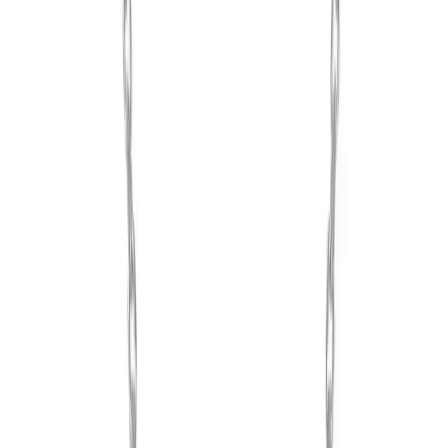
ifadesiyle ürünün estetik açıdan beğenildiğini belirtirken, aynı
zamanda "çok güzel" ve "zarif duruyor" şeklinde olumlu
değerlendirmeler yaparlar. Bu da kolyenin genel tasarım ve
işçiliğinin yüksek kalitede olduğunu gösterir.
Ancak, bazı kullanıcılar ürünle ilgili küçük sorunları da dile
getiriyor. Örneğin, kelebek figürünün biraz küçük olması, zincirin
ince yapısı ve uç detaylarının küçük olması gibi noktalar, ürünün
beklentileri tam anlamıyla karşıladığını gösterebilir. Ayrıca, zincirin
zamanla kopma eğilimi gösterdiği ve ürünlerin bazen birbirine
dolandığını belirtilmiştir.
Ürünün Avantajları ve Kullanım Alanları
Bu kolye, şıklığı ve zarif duruşuyla çeşitli ortamlar için uygun bir
aksesuar. Günlük kıyafetlerle uyum sağlayabilir, ofis ortamında veya
arkadaş buluşmalarında şıklığınıza şıklık katabilir. Aynı zamanda,
özel günlerde veya davetlerde de rahatlıkla tercih edilebilir.
Rodyum kaplama sayesinde parlaklığını uzun süre koruyan bu ürün,
bakımını ihmal etmeden kullanıldığında yıllar boyunca şıklığını
kaybetmez. Ayrıca, 925 ayar gümüş materyali, ciltle uyumlu yapısı
ve alerjik reaksiyon riskinin düşük olmasıyla da avantaj sağlar.