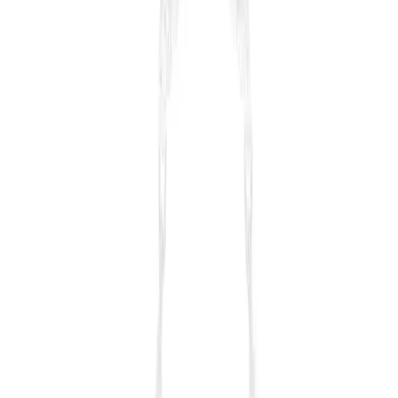
ömürlü tasarımıyla detaylı tırnak tasarımları yapmanıza imkan tanır.
Daha fazla bilgi edinin
Blog
Genel Markalar Kirpik Kıvırma Makası: Pratik ve
Şık Makyaj Aksesuarı Özellikleri
Türkiye menşeli, ergonomik ve renkli tasarımıyla dikkat çeken