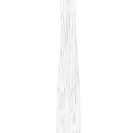
Daha fazla bilgi edinin
Blog
EgeOnline Bage Desenli Deri Makyaj Toka Aksesuar
Çantası: Şık ve Kullanışlı Tasarım
EgeOnline'ın özel tasarımı olan bu deri makyaj çantası, şık ve
fonksiyonel yapısıyla günlük kullanım ve organizasyonlar için ideal,
hafif ve estetik bir aksesuar.