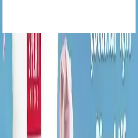
Güvenli ve Etkili Diş Temizliği İçin
Toocare’nin çocuklar için tasarladığı Oral-B uyumlu yedek başlıklar,
hassas diş etlerine uygun yumuşak kıllar ve ergonomik tasarımıyla
etkili diş temizliği sağlar, hijyen ve kullanım kolaylığı sunar.
Ürün Özellikleri ve Farklılıkları
Bu diş macunu, özellikle 2 ila 6 yaş arasındaki çocuklar düşünülerek
geliştirilmiş olup,
zengin meyve aroması
sayesinde çocukların
ilgisini çeker ve diş fırçalama sürecini keyifli hale getirir. Diş
sağlığını destekleyen özellikleri arasında, florür içermesiyle diş
minesini güçlendirmesi ve çürüklerin oluşumunu engellemesi yer
alır.
Ayrıca, ürünün formülü, çocukların hassas diş ve diş etlerine uygun
olarak geliştirilmiş olup,
sert veya tahriş edici maddelerden uzak
durulmuştur
. Bu sayede, çocukların güvenle kullanabileceği bir
ürün haline gelir. Kullanım sırasında, çocukların dişlerini etkin bir
şekilde temizlerken, aynı zamanda doğal meyve aromasıyla ferah ve
tatmin edici bir deneyim yaşaması sağlanır.
Müşteri Yorumları ve Değerlendirmeler