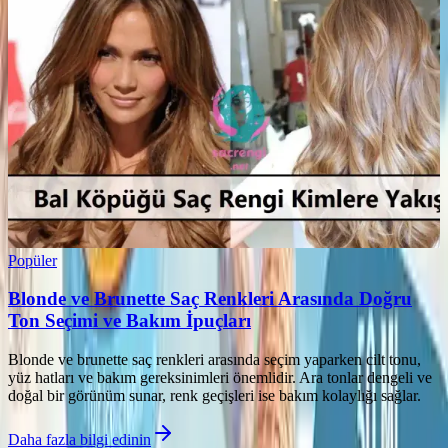
Popüler
Blonde ve Brunette Saç Renkleri Arasında Doğru
Ton Seçimi ve Bakım İpuçları
Blonde ve brunette saç renkleri arasında seçim yaparken cilt tonu,
yüz hatları ve bakım gereksinimleri önemlidir. Ara tonlar dengeli ve
doğal bir görünüm sunar, renk geçişleri ise bakım kolaylığı sağlar.
Daha fazla bilgi edinin