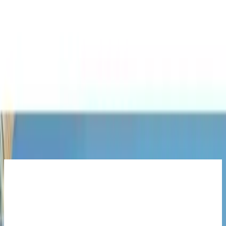
güçlendirir ve çürükleri önler.
Trendler, ipuçları, rehberler ve yeni fikirlerle dolu
içerikler burada sizi bekliyor.
Ürünün Tanıtımı
SPLAT Meyveli Dondurma Tanında 2-6 Yaş Çocuk Diş Macunu,
küçük çocukların diş bakımını eğlenceli hale getirmeyi amaçlayan
özel formülüyle öne çıkar. Bu ürün, çocukların sevdiği meyve
aromalarını içererek, diş fırçalama alışkanlığını teşvik ederken aynı
zamanda dişleri koruma fonksiyonunu da sağlar. 50 ml’lik paket
boyutuyla, ailelerin kullanımına uygun ve pratik bir seçenektir.
Ayrıca Bakınız
Mas Lord U Tipi Yeni Nesil Çocuk Diş Fırçası Seti
Sağlıklı ve Eğlenceli Temizlik Deneyimi
Çocukların ilgisini çeken ergonomik ve güvenli malzemelerden
üretilmiş Mas Lord U Tipi diş fırçası seti, sağlıklı diş bakımı ve
eğlenceyi bir araya getiriyor.