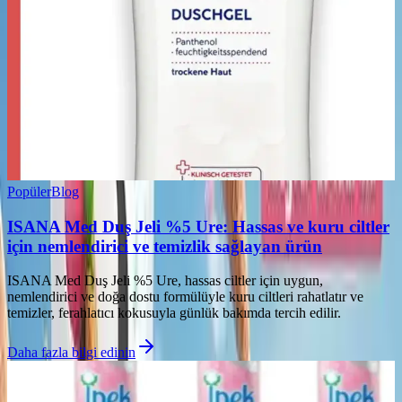
Popüler
Blog
ISANA Med Duş Jeli %5 Ure: Hassas ve kuru ciltler
için nemlendirici ve temizlik sağlayan ürün
ISANA Med Duş Jeli %5 Ure, hassas ciltler için uygun,
nemlendirici ve doğa dostu formülüyle kuru ciltleri rahatlatır ve
temizler, ferahlatıcı kokusuyla günlük bakımda tercih edilir.
Daha fazla bilgi edinin