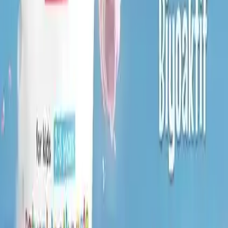
Ürün, yüksek bir müşteri memnuniyeti oranıyla dikkat çeker. 4.7
puanlık değerlendirmesi, kullanıcıların büyük çoğunluğunun ürünü
olumlu bulduğunu gösterir. Kullanıcılar, özellikle ürünün
çocuklar
tarafından sevilen meyve aroması
ve diş temizliği üzerindeki etkisi
konusunda memnuniyetlerini dile getirir.
Bazı kullanıcılar, ürünün diş etlerine nazik olması ve tahrişi önlemesi
sayesinde, hassas çocukların bile güvenle kullanabildiğini belirtir.
Ayrıca, pratik kullanımı ve 50 ml’lik ambalajı sayesinde,
seyahatlerde veya günlük rutinlerde kolayca taşınabilir olmasını
takdir ederler.
Sonuç: Sağlıklı ve Lezzetli Bir Alternatif
SPLAT Meyveli Dondurma Tanında Çocuk Diş Macunu,
çocukların diş bakımını teşvik eden, lezzetli ve güvenli bir
seçenektir. Hem ebeveynlerin hem de çocukların beklentilerini
karşılayan bu ürün, diş sağlığını koruma ve alışkanlık kazandırma
açısından önemli bir rol oynar. Günlük kullanımla birlikte, çocuklar
diş fırçalama işlemini sevecek ve sağlıklı dişlere sahip olmalarına
katkıda bulunacaktır.
Sonuç olarak, doğal meyve aroması ve hassas formülüyle, küçük