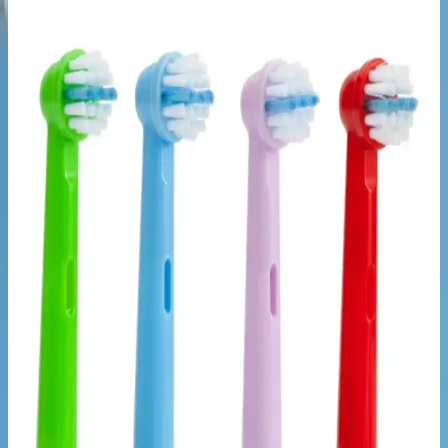
Genel Markalar Beyaz Papatyalı Çocuk Bone
İncelemesi ve Kullanım Özellikleri
Genel Markalar'ın beyaz papatyalı çocuk bone'u, şık tasarımı,
dayanıklı kumaşı ve rahat kullanımıyla çocukların günlük
ihtiyaçlarına uygun fonksiyonel bir başlık seçeneği sunar.
Agarta Doğal Çocuk Diş Macunu: Güvenli ve
Eğlenceli Diş Bakımı İçin Uygun Ürün
Agarta çocuk diş macunu, doğal içerikleriyle güvenli ve etkili diş
bakımı sağlar. Çocukların ilgisini çeken ferah aromasıyla diş
fırçalama alışkanlığını eğlenceli hale getirir.
R.O.C.S. Kids Yaban Çileği Taşında Diş Macunu:
Çocuklar İçin Güvenli ve Etkili Temizlik Alternatifi
R.O.C.S. Kids Yaban Çileği Taşında Diş Macunu, doğal içeriklerle
formüle edilmiş, kısa sürede etkili temizlik ve koruma sağlayan
çocuklara özel diş macunudur.
Seher Bebe Butik Kız Bebek ve Çocuk Ribana