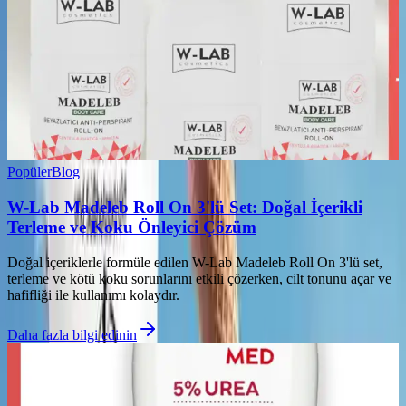
Popüler
Blog
W-Lab Madeleb Roll On 3'lü Set: Doğal İçerikli
Terleme ve Koku Önleyici Çözüm
Doğal içeriklerle formüle edilen W-Lab Madeleb Roll On 3'lü set,
terleme ve kötü koku sorunlarını etkili çözerken, cilt tonunu açar ve
hafifliği ile kullanımı kolaydır.
Daha fazla bilgi edinin