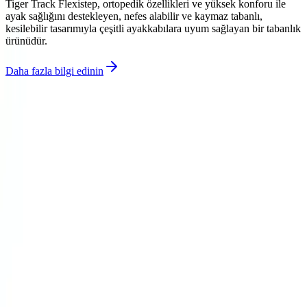
Tiger Track Flexistep, ortopedik özellikleri ve yüksek konforu ile
ayak sağlığını destekleyen, nefes alabilir ve kaymaz tabanlı,
kesilebilir tasarımıyla çeşitli ayakkabılara uyum sağlayan bir tabanlık
ürünüdür.
Daha fazla bilgi edinin
©
Parlakim
2026
Site bölümleri
Ana Sayfa
Makaleler
Kategoriler
Etiketler
Yazarlar
Kuponlar
Genel sayfalar
Hakkımızda
Kullanım Şartları
Gizlilik Politikası