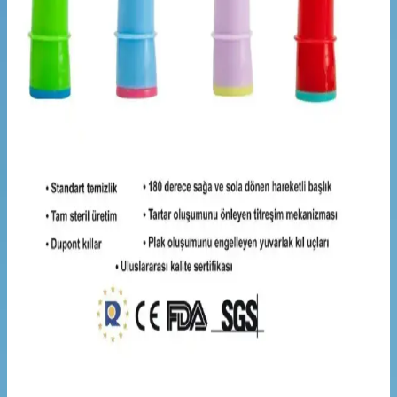
Bandana Seti İncelemesi ve Kullanıcı Yorumları
Seher Bebe Butik'in 0-6 yaş kız çocukları için tasarlanan ribana
bandana seti, doğal ve yüksek kaliteli malzemeleriyle dikkat çekiyor.
Kullanıcılar, ürünün dayanıklılığı ve rahatlığını övüyor, bakım
önerilerine dikkat edilmesi gerektiğini belirtiyor.
Jack N' Jill Doğal Çocuk Diş Fırçası - Çevre Dostu
ve Güvenli Temizlik Seçeneği
Çocuklar için tasarlanmış, doğal ve çevre dostu malzemelerden
üretilmiş Jack N' Jill diş fırçası, nazik ve etkili temizlik sağlar,
ergonomik tasarımıyla kullanım kolaylığı sunar ve çevreye duyarlı
bir diş bakım seçeneğidir.
Oral-B Frozen Çocuklar İçin Yedek Diş Fırçası
Başlığı Güvenli ve Eğlenceli Temizlik Çözümü
Frozen temalı çocuk diş fırçası başlıkları, yumuşak kıllar ve Disney
karakterleriyle diş temizliğini eğlenceli ve etkili kılar, güvenilir
Almanya üretimi, hijyen ve dayanıklılık avantajları sunar.
Toocare Oral-B Uyumlu Çocuk Yedek Başlıkları