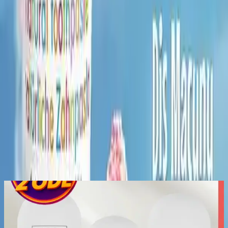
yaş grubunun ihtiyaçlarına uygun olan bu diş macunu, diş sağlığı ve
bakımında tercih edilebilecek en iyi seçeneklerden biridir.
Paylaş:
f
𝕏
Yorumlar:
Yorum
0
Beğen
Ayın popüler yazıları