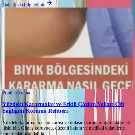
Daha fazla bilgi edinin
Popüler
Arama
Yüzdeki Kararmalar ve Etkili Çözüm Yolları Cilt
Sağlığını Koruma Rehberi
Yüzdeki kararma, melanin artışı ve dolaşım sorunları gibi faktörlerle
ilişkilidir. Güneş koruyucu, düzenli bakım ve medikal tedavilerle
kararmalar azaltılabilir.