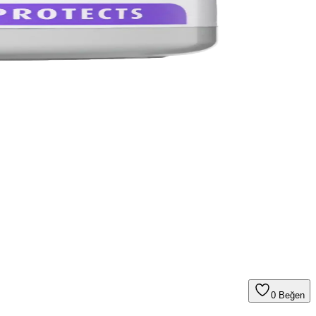
0
Beğen