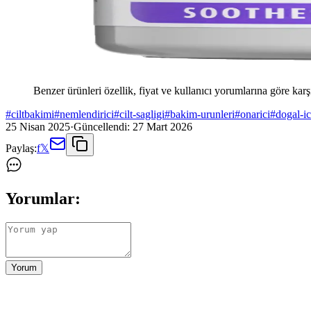
Benzer ürünleri özellik, fiyat ve kullanıcı yorumlarına göre karş
#
ciltbakimi
#
nemlendirici
#
cilt-sagligi
#
bakim-urunleri
#
onarici
#
dogal-ic
25 Nisan 2025
·
Güncellendi:
27 Mart 2026
Paylaş:
f
𝕏
Yorumlar:
Yorum