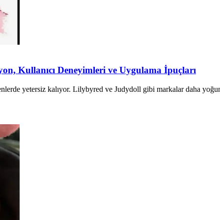
yon, Kullanıcı Deneyimleri ve Uygulama İpuçları
nlerde yetersiz kalıyor. Lilybyred ve Judydoll gibi markalar daha yoğ