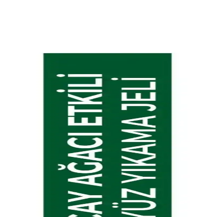
mında etkili bir seçenek sunar.
rlaklık kazandırır. Düzenli kullanımda gözle görülür farklar sağlar.
 korur ve pürüzsüzleştirir, hassas ciltler için uygun ve
enek
doğal içerikli ve uzun süre kullanılabilen bu ürün, cilt sağlığını
m