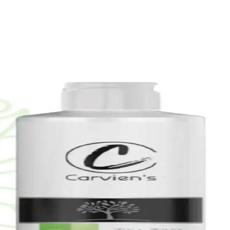
lığını Destekleyen Güçlü Bakım Ürünü
, hassas ciltlere uygun, parfümsüz ve çevre dostu formülüyle cilt bakı
 Yenileyici Bakım Seti İncelemesi
eti, doğal içerikleriyle cilt tonunu eşitler, gözenekleri sıkılaştırır ve pa
 Bakım Kremi İncelemesi ve Kullanım Yöntemleri
onik asit ve SPF 30 ile cildi nemlendirir, yaşlanma belirtilerine karşı
bunu Doğal ve Etkili Cilt Bakımı İçin Uygun Bir Seç
cildi nazikçe temizler, nemlendirir ve ferahlatır. Hassas ciltlere uygun, 
Krem Seti: Günlük Cilt Bakımı İçin Çok Yönlü Çözü