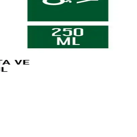
sı ve kalıcı kokusuyla cildi nemlendirir ve besler.
llanımda cilt sağlığını koruyan etkili bir temizlik ürünüdür.
le günlük bakımda tercih edilir.