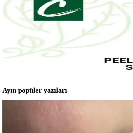
Madeleb Krem ve CC krem seti, cilt tipine uygun, doğal içerikli ve v
Yves Rocher Tropikal Hindistan Cevizi Vücut Losyonu 
Yves Rocher'in tropikal hindistan cevizi içeren vegan vücut losyonu, tüm
La Roche-Posay Lipikar Syndet AP+ Hassas ve Kuru Cil
La Roche-Posay Lipikar Syndet AP+ arındırıcı vücut yıkama jeli, hassas 
Carvien's Çay Ağacı Yağlı Yüz Yıkama Jeli: Doğal ve 
Carvien's Çay Ağacı Yağlı Yüz Yıkama Jeli, doğal içeriklerle akne ve yağ
Ayın popüler yazıları