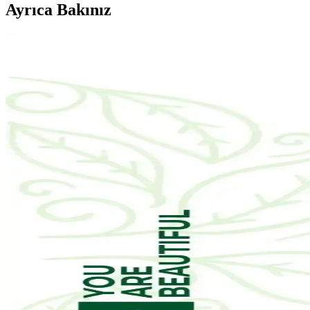
Ayrıca Bakınız
Doa Hyaluronic Acid ve Vitamin C Serumu: Cilt Sağ
Doa Hyaluronic Acid & Vitamin C Serum, yoğun nem ve parlaklık sağlar
The Purest Solutions Karma Ciltler İçin Aydınlatıcı ve
The Purest Solutions karma ciltler için aydınlatıcı ve yenileyici bakım s
NIVEA Expert Filler Yoğun Yaşlanma Karşıtı Gündüz
NIVEA Expert Filler Yoğun Yaşlanma Karşıtı Gündüz Bakım Kremi, hyalur
parfümsüzdür.
EDLIKE Saf Yağlardan Yapılan El Yapımı Adaçayı Sa
EDLIKE'in saf yağlar ve el yapımı adaçayı ile zenginleştirilmiş sabunu, 
destekler.
W-Lab Kozmetik Madeleb Krem ve Selin Beauty CC 