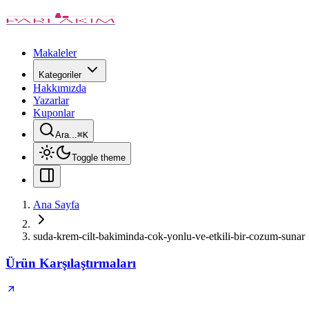
Makaleler
Kategoriler
Hakkımızda
Yazarlar
Kuponlar
Ara...
⌘
K
Toggle theme
Ana Sayfa
suda-krem-cilt-bakiminda-cok-yonlu-ve-etkili-bir-cozum-sunar
Ürün Karşılaştırmaları