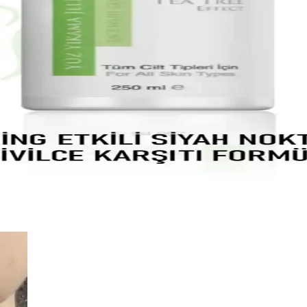
egan formülüyle günlük bakımda pratik ve etkili çözümler sunar.
Doğal Nemlendirici ve Besleyici Özellikler
 cilt tipleri için uygun, doğal içeriklerle formüle edilmiştir. Hafif yapı
tler İçin Temizlik Jeli Ürün Özellikleri
ve kuru ciltlere uygun, yatıştırıcı ve nemlendirici etkileriyle günlük ku
Etkili Temizlik Ürünü Özellikleri ve Kullanımı
lı ciltleri nazikçe temizler, gözenekleri arındırır ve ferahlatıcı etkisiy