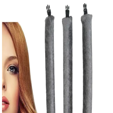
Tarak Seti İnceleme ve Kullanıcı Yorumları
Croc 3'lü tarak seti, ergonomik tasarımı ve çok yönlü kullanımıyla
saç şekillendirmede pratiklik sağlar. Plastik malzeme dayanıklılığı ve
şık görünümüyle günlük kullanım için ideal bir seçimdir.
Vieste Vichy Dercos Anti Dandruff Şampuanı Saç
Derisi ve Kepek Sorunlarına Çözüm Sunar
Vieste Vichy Dercos Anti Dandruff Şampuanı, doğal içerikleriyle
kepek ve saç derisi sorunlarına karşı etkili, uzun süreli kullanım
sağlayan bir saç bakım ürünüdür.
Balayage Saç Boyama Tekniklerinde Doğru
Sonuçlar İçin Önemli Faktörler ve Uygulama
Yöntemleri
Balayage uygulamasında teknik farklılıklar, saç yapısı ve tonlama
seçimleri sonucu etkiler. Doğru iletişim ve uygun yöntemlerle
istenilen doğal saç rengi elde edilebilir.
Quality Life Saç Parfümü: Uzun Süreli Koku ve
Bakım Sağlayan Saç Ürünü