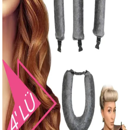
Quality Life Saç Parfümü, saçlara uzun süre kalıcı hoş koku ve
bakım sağlayan, kolay kullanımlı ve doğal içeriklerle formüle
edilmiş etkili bir saç bakım ürünüdür.
Pantene Aqua Light ve Temel Bakım Saç Kremi
Karşılaştırması Saç Tiplerine Uygunluk ve
Performans Analizi
Pantene Aqua Light ve Temel Bakım saç kremleri, içerik,
performans ve sürdürülebilirlik açısından karşılaştırıldı. Her iki ürün
de farklı saç ihtiyaçlarına uygun, hafif ve doğal içeriklerle
güçlendirici özellikler sunuyor.
Ashley Joy Bitkisel Saç Bakım Yağı: Doğal
İçeriklerle Saç Sağlığını Destekleyen Ürün
Ashley Joy Bitkisel Saç Bakım Yağı, doğal içeriklerle saçların
güçlenmesine, parlaklık kazanmasına ve dökülmenin önlenmesine
yardımcı olur. Düzenli kullanımda sağlıklı ve parlak saçlar sağlar.
Dyson Saç Seti: Yenilikçi Teknolojiyle Saç
Bakımında Performans ve Koruma