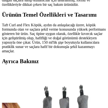
dalgalı saçlara sahip kullanıcılar için tasarlanmış, formu ve
özellikleriyle dikkat çeken bir saç bakım ürünüdür.
Ürünün Temel Özellikleri ve Tasarımı
Taft Curl and Flex Köpük, aydın da anlaşılacağı üzere, köpük
formunda olan ve saçlara şekil verme konusunda yüksek performans
gösteren bir ürün. Saç tipine uygun olarak, özellikle kıvırcık saçlar
için geliştirilmiş olup, hafifliği ve doğal görünümü destekleyen
yapısıyla öne çıkar. Ürün, 150 ml'lik şişe boyutuyla kullanıcılara
pratiklik sunar ve saçlara hafif bir dokunuşla şekil kazanmayı
amaçlar.
Ayrıca Bakınız
Croc 3'lü Ergonomik Plastik Saç Şekillendirici
Tarak Seti İnceleme ve Kullanıcı Yorumları
Croc 3'lü tarak seti, ergonomik tasarımı ve çok yönlü kullanımıyla
saç şekillendirmede pratiklik sağlar. Plastik malzeme dayanıklılığı ve
şık görünümüyle günlük kullanım için ideal bir seçimdir.