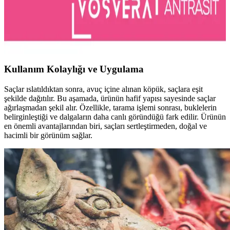
ve Pratik Kullanım İçin Modern Tasarım
Kadife yüzeyli Vosvera bigudi, ısısız ve pratik kullanım sunar.
Modern tasarımıyla saçlara zarar vermeden doğal bukleler
oluşturmayı sağlar, kolay bakım ve kullanım avantajı sunar.
Kullanım Kolaylığı ve Uygulama
Saçlar ıslatıldıktan sonra, avuç içine alınan köpük, saçlara eşit
şekilde dağıtılır. Bu aşamada, ürünün hafif yapısı sayesinde saçlar
ağırlaşmadan şekil alır. Özellikle, tarama işlemi sonrası, buklelerin
belirginleştiği ve dalgaların daha canlı göründüğü fark edilir. Ürünün
en önemli avantajlarından biri, saçları sertleştirmeden, doğal ve
hacimli bir görünüm sağlar.