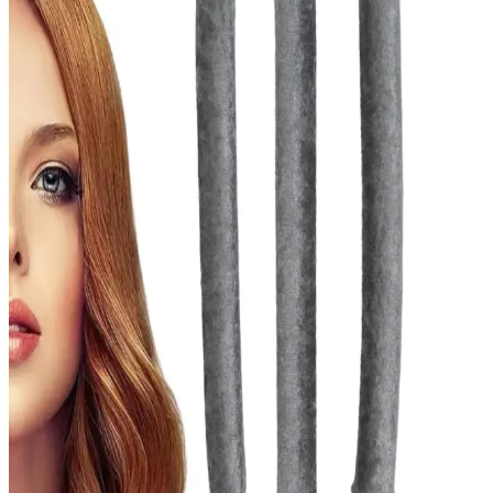
Vieste Vichy Dercos Anti Dandruff Şampuanı Saç
Derisi ve Kepek Sorunlarına Çözüm Sunar
Vieste Vichy Dercos Anti Dandruff Şampuanı, doğal içerikleriyle
kepek ve saç derisi sorunlarına karşı etkili, uzun süreli kullanım
sağlayan bir saç bakım ürünüdür.
Balayage Saç Boyama Tekniklerinde Doğru
Sonuçlar İçin Önemli Faktörler ve Uygulama
Yöntemleri
Balayage uygulamasında teknik farklılıklar, saç yapısı ve tonlama
seçimleri sonucu etkiler. Doğru iletişim ve uygun yöntemlerle
istenilen doğal saç rengi elde edilebilir.
Quality Life Saç Parfümü: Uzun Süreli Koku ve
Bakım Sağlayan Saç Ürünü
Quality Life Saç Parfümü, saçlara uzun süre kalıcı hoş koku ve
bakım sağlayan, kolay kullanımlı ve doğal içeriklerle formüle
edilmiş etkili bir saç bakım ürünüdür.
Pantene Aqua Light ve Temel Bakım Saç Kremi