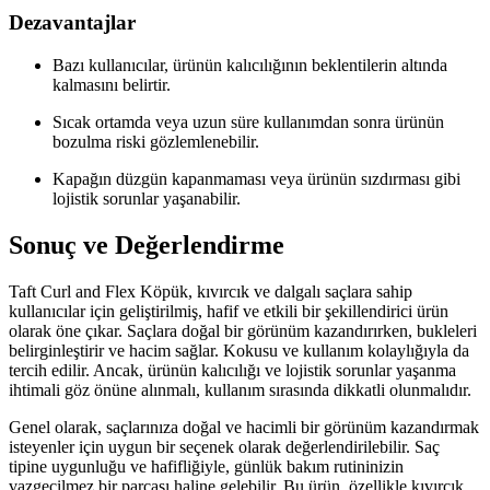
Dezavantajlar
Bazı kullanıcılar, ürünün kalıcılığının beklentilerin altında
kalmasını belirtir.
Sıcak ortamda veya uzun süre kullanımdan sonra ürünün
bozulma riski gözlemlenebilir.
Kapağın düzgün kapanmaması veya ürünün sızdırması gibi
lojistik sorunlar yaşanabilir.
Sonuç ve Değerlendirme
Taft Curl and Flex Köpük, kıvırcık ve dalgalı saçlara sahip
kullanıcılar için geliştirilmiş, hafif ve etkili bir şekillendirici ürün
olarak öne çıkar. Saçlara doğal bir görünüm kazandırırken, bukleleri
belirginleştirir ve hacim sağlar. Kokusu ve kullanım kolaylığıyla da
tercih edilir. Ancak, ürünün kalıcılığı ve lojistik sorunlar yaşanma
ihtimali göz önüne alınmalı, kullanım sırasında dikkatli olunmalıdır.
Genel olarak, saçlarınıza doğal ve hacimli bir görünüm kazandırmak
isteyenler için uygun bir seçenek olarak değerlendirilebilir. Saç
tipine uygunluğu ve hafifliğiyle, günlük bakım rutininizin
vazgeçilmez bir parçası haline gelebilir. Bu ürün, özellikle kıvırcık