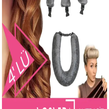
Karşılaştırması Saç Tiplerine Uygunluk ve
Performans Analizi
Pantene Aqua Light ve Temel Bakım saç kremleri, içerik,
performans ve sürdürülebilirlik açısından karşılaştırıldı. Her iki ürün
de farklı saç ihtiyaçlarına uygun, hafif ve doğal içeriklerle
güçlendirici özellikler sunuyor.
Ashley Joy Bitkisel Saç Bakım Yağı: Doğal
İçeriklerle Saç Sağlığını Destekleyen Ürün
Ashley Joy Bitkisel Saç Bakım Yağı, doğal içeriklerle saçların
güçlenmesine, parlaklık kazanmasına ve dökülmenin önlenmesine
yardımcı olur. Düzenli kullanımda sağlıklı ve parlak saçlar sağlar.
Dyson Saç Seti: Yenilikçi Teknolojiyle Saç
Bakımında Performans ve Koruma
Dyson saç seti, teknoloji odaklı tasarımıyla saç bakımında hızlı
kurutma ve ısı hasarını azaltma hedefliyor. Ancak, ürün detayları
sınırlı; resmi kaynaklar takip edilmeli.
Vosvera 4'lü Kadife Saç Şekillendirici Bigudi Isısız