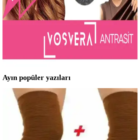
Dyson saç seti, teknoloji odaklı tasarımıyla saç bakımında hızlı
kurutma ve ısı hasarını azaltma hedefliyor. Ancak, ürün detayları
sınırlı; resmi kaynaklar takip edilmeli.
Vosvera 4'lü Kadife Saç Şekillendirici Bigudi Isısız
ve Pratik Kullanım İçin Modern Tasarım
Kadife yüzeyli Vosvera bigudi, ısısız ve pratik kullanım sunar.
Modern tasarımıyla saçlara zarar vermeden doğal bukleler
oluşturmayı sağlar, kolay bakım ve kullanım avantajı sunar.
Ayın popüler yazıları