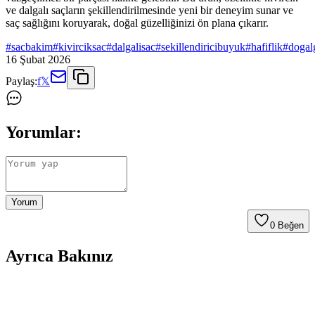
ve dalgalı saçların şekillendirilmesinde yeni bir deneyim sunar ve
saç sağlığını koruyarak, doğal güzelliğinizi ön plana çıkarır.
#
sacbakim
#
kivirciksac
#
dalgalisac
#
sekillendiricibuyuk
#
hafiflik
#
dogal
16 Şubat 2026
Paylaş:
f
𝕏
Yorumlar:
Yorum
0
Beğen
Ayrıca Bakınız
Croc 3'lü Ergonomik Plastik Saç Şekillendirici