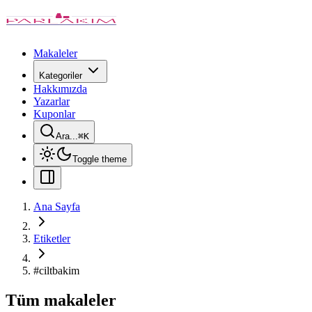
Makaleler
Kategoriler
Hakkımızda
Yazarlar
Kuponlar
Ara...
⌘
K
Toggle theme
Ana Sayfa
Etiketler
#
ciltbakim
Tüm makaleler