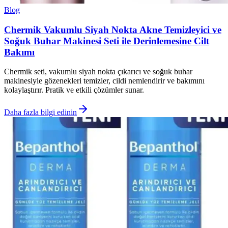
Blog
Chermik Vakumlu Siyah Nokta Akne Temizleyici ve
Soğuk Buhar Makinesi Seti ile Derinlemesine Cilt
Bakımı
Chermik seti, vakumlu siyah nokta çıkarıcı ve soğuk buhar
makinesiyle gözenekleri temizler, cildi nemlendirir ve bakımını
kolaylaştırır. Pratik ve etkili çözümler sunar.
Daha fazla bilgi edinin