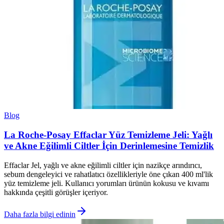
Blog
La Roche-Posay Effaclar Yüz Temizleme Jeli: Yağlı
ve Akne Eğilimli Ciltler İçin Derinlemesine Temizlik
Effaclar Jel, yağlı ve akne eğilimli ciltler için nazikçe arındırıcı,
sebum dengeleyici ve rahatlatıcı özellikleriyle öne çıkan 400 ml'lik
yüz temizleme jeli. Kullanıcı yorumları ürünün kokusu ve kıvamı
hakkında çeşitli görüşler içeriyor.
Daha fazla bilgi edinin