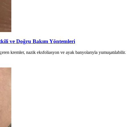
tkili ve Doğru Bakım Yöntemleri
çeren kremler, nazik eksfoliasyon ve ayak banyolarıyla yumuşatılabilir.