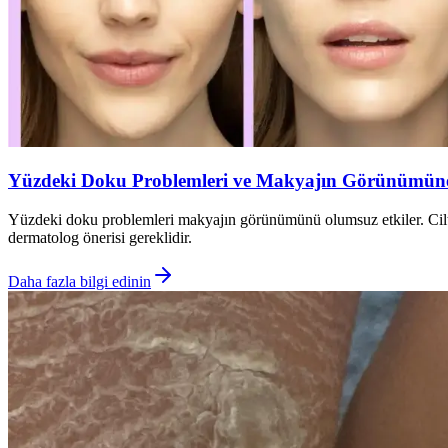
Yüzdeki Doku Problemleri ve Makyajın Görünümüne E
Yüzdeki doku problemleri makyajın görünümünü olumsuz etkiler. Cilt 
dermatolog önerisi gereklidir.
Daha fazla bilgi edinin