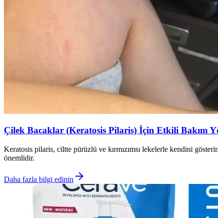
Çilek Bacaklar (Keratosis Pilaris) İçin Etkili Bakım 
Keratosis pilaris, ciltte pürüzlü ve kırmızımsı lekelerle kendini göste
önemlidir.
Daha fazla bilgi edinin