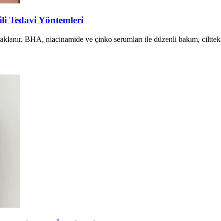
li Tedavi Yöntemleri
anır. BHA, niacinamide ve çinko serumları ile düzenli bakım, ciltteki p