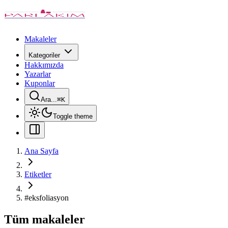
Makaleler
Kategoriler
Hakkımızda
Yazarlar
Kuponlar
Ara...
⌘
K
Toggle theme
Ana Sayfa
Etiketler
#
eksfoliasyon
Tüm makaleler