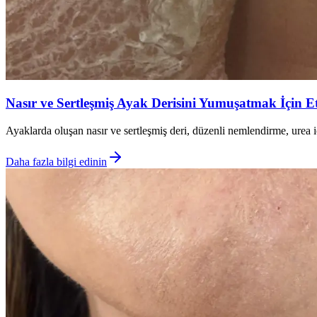
Nasır ve Sertleşmiş Ayak Derisini Yumuşatmak İçin E
Ayaklarda oluşan nasır ve sertleşmiş deri, düzenli nemlendirme, urea i
Daha fazla bilgi edinin