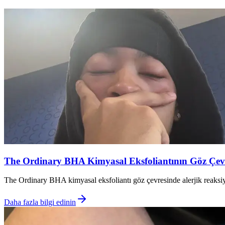
The Ordinary BHA Kimyasal Eksfoliantının Göz Çevre
The Ordinary BHA kimyasal eksfoliantı göz çevresinde alerjik reaksiyon
Daha fazla bilgi edinin