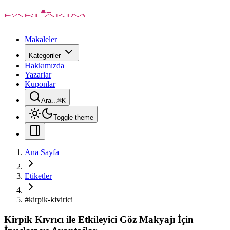
Makaleler
Kategoriler
Hakkımızda
Yazarlar
Kuponlar
Ara...
⌘
K
Toggle theme
Ana Sayfa
Etiketler
#
kirpik-kivirici
Kirpik Kıvrıcı ile Etkileyici Göz Makyajı İçin