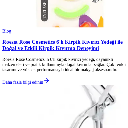
Blog
Roesıa Rose Cosmetics 6'lı Kirpik Kıvırıcı Yedeği ile
Doğal ve Etkili Kirpik Kıvırma Deneyimi
Roesıa Rose Cosmetics'in 6'lı kirpik kıvırıcı yedeği, dayanıklı
malzemeleri ve pratik kullanımıyla doğal kıvrımlar sağlar. Çok renkli
tasarımı ve yüksek performansıyla ideal bir makyaj aksesuarıdır.
Daha fazla bilgi edinin