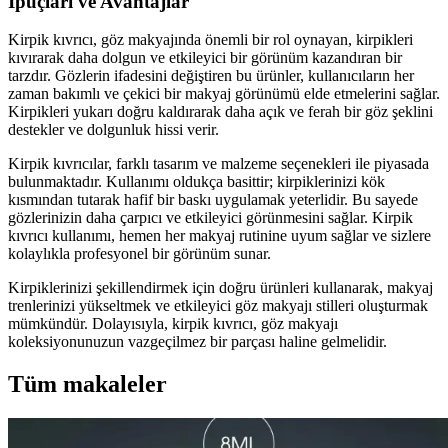
İpuçları ve Avantajlar
Kirpik kıvrıcı, göz makyajında önemli bir rol oynayan, kirpikleri
kıvırarak daha dolgun ve etkileyici bir görünüm kazandıran bir
tarzdır. Gözlerin ifadesini değiştiren bu ürünler, kullanıcıların her
zaman bakımlı ve çekici bir makyaj görünümü elde etmelerini sağlar.
Kirpikleri yukarı doğru kaldırarak daha açık ve ferah bir göz şeklini
destekler ve dolgunluk hissi verir.
Kirpik kıvrıcılar, farklı tasarım ve malzeme seçenekleri ile piyasada
bulunmaktadır. Kullanımı oldukça basittir; kirpiklerinizi kök
kısmından tutarak hafif bir baskı uygulamak yeterlidir. Bu sayede
gözlerinizin daha çarpıcı ve etkileyici görünmesini sağlar. Kirpik
kıvrıcı kullanımı, hemen her makyaj rutinine uyum sağlar ve sizlere
kolaylıkla profesyonel bir görünüm sunar.
Kirpiklerinizi şekillendirmek için doğru ürünleri kullanarak, makyaj
trenlerinizi yükseltmek ve etkileyici göz makyajı stilleri oluşturmak
mümkündür. Dolayısıyla, kirpik kıvrıcı, göz makyajı
koleksiyonunuzun vazgeçilmez bir parçası haline gelmelidir.
Tüm makaleler