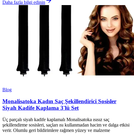
Daha fazla bilgi edinin
Blog
Monalisatoka Kadın Saç Şekillendirici Sosisler
Siyah Kadife Kaplama 3'lü Set
Üç parçalı siyah kadife kaplamalı Monalisatoka ısısız saç
şekillendirme sosisleri, saçları ısı kullanmadan hacim ve dalga etkisi
verir. Olumlu geri bildirimlere rağmen yüzey ve malzeme