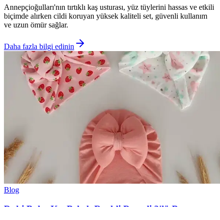
Annepçioğulları'nın tırtıklı kaş usturası, yüz tüylerini hassas ve etkili
biçimde alırken cildi koruyan yüksek kaliteli set, güvenli kullanım
ve uzun ömür sağlar.
Daha fazla bilgi edinin
Blog
Dubi Baby Kız Bebek Renkli Desenli 3'lü Bone
Takımı İncelemesi ve Kullanıcı Yorumları