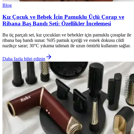
Blog
Kız Çocuk ve Bebek İçin Pamuklu Üçlü Çorap ve
Ribana Baş Bandı Seti: Özellikler İncelemesi
Bu üç parçalı set, kız çocukları ve bebekler için pamuklu çoraplar ile
ribana baş bandı sunar. %95 pamuk içeriği ve esnek dokusu cildi
nazikçe sarar; 30°C yıkama talimatı ile uzun ömürlü kullanım sağlar.
Daha fazla bilgi edinin