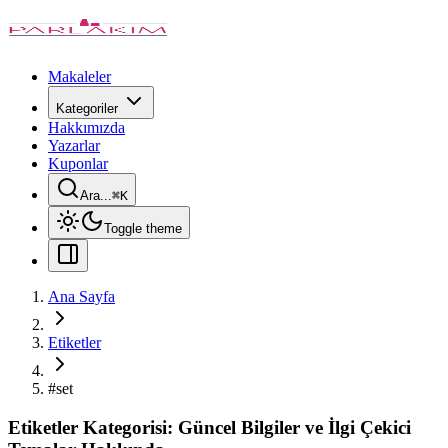
Makaleler
Kategoriler
Hakkımızda
Yazarlar
Kuponlar
Ara...
⌘
K
Toggle theme
Ana Sayfa
Etiketler
#
set
Etiketler Kategorisi: Güncel Bilgiler ve İlgi Çekici