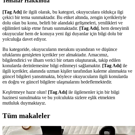
Temalar Hakkında
[Tag Adı]
ile ilgili olarak, bu kategori, okuyuculara oldukça ilgi
çekici bir tema sunmaktadır. Bu etiket altında, zengin içerikleriyle
dolu olan bu konu, belirli bir alandaki gelişmeleri, yenilikleri ve
eğilimleri takip etme fırsatı sunmaktadır.
[Tag Adı]
, hem deneyimli
okuyucular hem de konuya yeni ilgi duyanlar için bilgi dolu bir
yolculuğa davet ediyor.
Bu kategoride, okuyucuların merakını uyandıran ve düşünce
ufuklarını genişleten içerikler yer almaktadır. Amacımız,
bilgilendirici ve ilham verici bir ortam oluşturarak, takip edilen
konularda derinlemesine bilgi edinmeyi sağlamaktır.
[Tag Adı]
ile
ilgili içerikler, alanında uzman kişiler tarafından kaleme alınmakta ve
güncel bilgileri yansıtmakta, böylece okuyucuların ilgili konularda
en doğru ve güncel bilgilere ulaşmalarını hedeflemektedir.
Keşfetmeye hazır olun!
[Tag Adı]
ile ilgilenenler için bir bilgi
hazinesi sunulmakta ve bu yolculukta sizlere eşlik etmekten
mutluluk duymaktayız.
Tüm makaleler