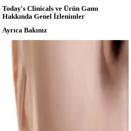
Today's Clinicals ve Ürün Gamı
Hakkında Genel İzlenimler
Ayrıca Bakınız
Saç ve Sakal Beyazlıklarını Gidermeye Yönelik
Doğal Katı Şampuan Ürünü İncelemesi
SoapCover saç beyazlık giderici katı şampuan, doğal içerikleri ve
pratik kullanımıyla saç ve sakal beyazlıklarını azaltmayı hedefleyen
etkili bir çözüm sunar.
NEDOX Varilx Önleyici Roll-on: Varis ve Kılcal
Damar Sorunlarına Çözüm Sunan Doğal Kozmetik
Ürün
NEDOX Varilx Roll-on, doğal içerikleriyle varis ve damar
sorunlarını hafifletir, kullanımı kolay, ferahlatıcı ve güvenilir bir
damar bakım ürünüdür.