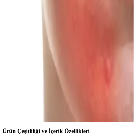
İlk Makyaj Deneyimi İçin Temel Ürünler ve
Uygulama Teknikleri Rehberi
İlk kez makyaj yapanlar için kirpik kıvırıcı, kapatıcı, pudra ve
bronzer gibi temel ürünlerin doğru seçimi ve uygulanmasıyla doğal
ve kalıcı makyaj görünümü elde etme yöntemleri anlatılmaktadır.
Hera Sensual Fitting Glow Tint: Nemlendiren ve
Kalıcı Doğal Dudak Renkleri
Hera Sensual Fitting Glow Tint, dudakları nemlendirirken doğal ve
kalıcı renkler sunar. Farklı cilt tonlarına uyumlu renk seçenekleri ve
diğer Hera ürünleriyle uyumu ile dikkat çeker.
Farklı Yüz Kızarıklıkları İçin Uygun Allık Tonları
ve Uygulama Yöntemleri
Yüzdeki farklı kızarıklık türlerine uygun allık tonları ve formülleri
detaylandırılır. Doğru renk ve uygulama ile doğal, sağlıklı ve estetik
bir görünüm sağlanır.
Ürün Çeşitliliği ve İçerik Özellikleri