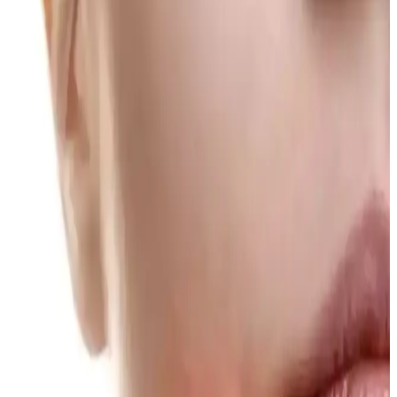
NEDOX Varilx Önleyici Roll-on: Varis ve Kılcal
Damar Sorunlarına Çözüm Sunan Doğal Kozmetik
Ürün
NEDOX Varilx Roll-on, doğal içerikleriyle varis ve damar
sorunlarını hafifletir, kullanımı kolay, ferahlatıcı ve güvenilir bir
damar bakım ürünüdür.
Günlük Makyajda Konfor, Hız ve Doğallığın
Önemi: Pratik ve Dayanıklı Rutinler
Günlük makyajda konfor, hız ve dayanıklılık önceliklidir. Doğal
görünüm ve pratik ürün seçimi, yoğun yaşam temposunda ideal
makyaj rutinini oluşturur.
Dejavu Lash Knockout ve Heroine Make Long &
Curl Maskaralarının Kirpik Kıvırma Performans
Karşılaştırması
Dejavu Lash Knockout maskarası kirpik kıvrıklığını koruyamayıp
bulaşma yaparken, Heroine Make Long & Curl maskarası uzun
süreli kıvrıklık ve suya dayanıklılık sunuyor. Kullanıcı deneyimleri
ve alternatif ürünler inceleniyor.