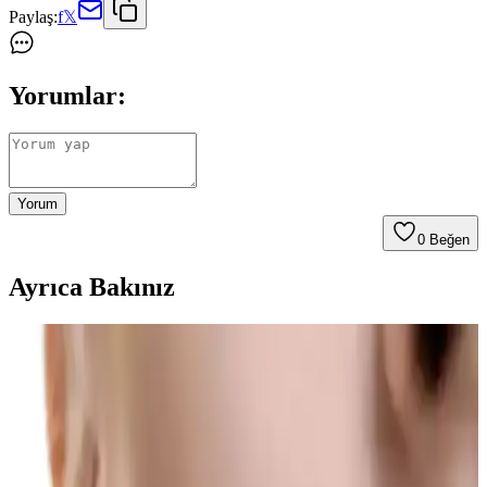
Paylaş:
f
𝕏
Yorumlar:
Yorum
0
Beğen
Ayrıca Bakınız
Saç ve Sakal Beyazlıklarını Gidermeye Yönelik
Doğal Katı Şampuan Ürünü İncelemesi
SoapCover saç beyazlık giderici katı şampuan, doğal içerikleri ve
pratik kullanımıyla saç ve sakal beyazlıklarını azaltmayı hedefleyen
etkili bir çözüm sunar.