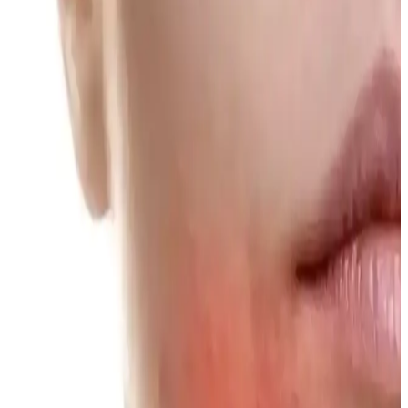
Günlük Makyajda Konfor, Hız ve Doğallığın
Önemi: Pratik ve Dayanıklı Rutinler
Günlük makyajda konfor, hız ve dayanıklılık önceliklidir. Doğal
görünüm ve pratik ürün seçimi, yoğun yaşam temposunda ideal
makyaj rutinini oluşturur.
Dejavu Lash Knockout ve Heroine Make Long &
Curl Maskaralarının Kirpik Kıvırma Performans
Karşılaştırması
Dejavu Lash Knockout maskarası kirpik kıvrıklığını koruyamayıp
bulaşma yaparken, Heroine Make Long & Curl maskarası uzun
süreli kıvrıklık ve suya dayanıklılık sunuyor. Kullanıcı deneyimleri
ve alternatif ürünler inceleniyor.
Makyaj Düzenleyicileri: Cam ve Akrilik Modellerle
Organize ve Estetik Çözümler
Makyaj düzenleyicileri, kozmetik ürünlerin düzenli ve korunmasını
sağlar. Cam ve akrilik modellerin avantajları, tasarım seçenekleri ve
kullanıcı deneyimleriyle ideal seçim rehberi sunuluyor.