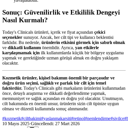
yavaşlatabilir.
Sonuç: Güvenilirlik ve Etkililik Dengeyi
Nasıl Kurmalı?
Today's Clinicals ürünleri, içerik ve fiyat açısından
çekici
seçenekler
sunuyor. Ancak, her cilt tipi ve kullanıcı beklentisi
farklıdır. Bu nedenle,
ürünlerin etkisini görmek için sabırlı olmak
ve
dikkatli kullanım
önemlidir. Ayrıca,
yan etkilerle
karşılaşmamak için
ilk kullanımlarda küçük bir bölgeye uygulama
yapmak ve gerektiğinde uzman görüşü almak en doğru yaklaşım
olacaktır.
Kozmetik ürünler, kişisel bakımın önemli bir parçasıdır ve
doğru ürün seçimi, sağlıklı ve parlak bir cilt için temel
faktördür.
Today's Clinicals gibi markaların ürünlerini kullanmadan
önce, detaylı araştırma ve dikkatli değerlendirme yapmak,
memnuniyet ve sağlık açısından en doğru yol olacaktır. Unutmayın,
cilt bakımında en önemli unsur, ürünlerin sizin cilt tipinize uygun
olması ve düzenli kullanımda sonuç alınmasıdır.
#
kozmetik
#
ciltbakimi
#
yaslanmakarsiti
#
retinol
#
nemlendirme
#
sivilce
#
10 Mayıs 2025
·
Güncellendi:
27 Mart 2026