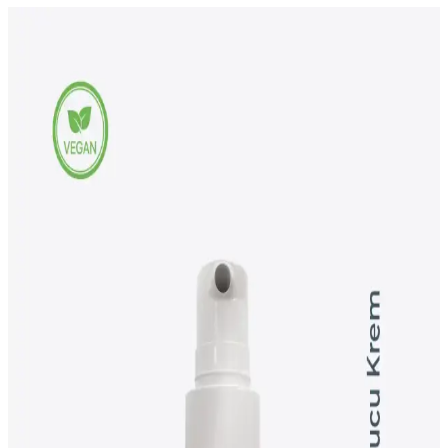
W-Lab Kozmetik Madeleb Krem ve Selin Beauty
CC Krem Seti: Günlük Cilt Bakımı İçin Çok Yönlü
Çözüm
Madeleb Krem ve CC krem seti, cilt tipine uygun, doğal içerikli ve
vegan formülüyle günlük bakımda pratik ve etkili çözümler sunar.
NIVEA SUN SPF50 Nemlendirici Güneş Koruyucu
Vücut Spreyi ve Kiraz Dudak Bakım Kremi
NIVEA SUN SPF50, yüksek UVA ve UVB koruması sunan hafif
ve suya dayanıklı vücut spreyi, dudaklar için nemlendirici Kiraz
Dudak Bakım Kremi ile güneş ve bakım bir arada.
Jung Saem Mool Cushion Altında Doğru Cilt
Hazırlığı ve Katmanlama Teknikleri
Jung Saem Mool cushion fondöten altına uygulanacak su bazlı, hafif
cilt bakım ürünleri ve doğru katmanlama teknikleri, pilling sorununu
azaltarak fondötenin daha doğal görünmesini sağlar.
Akne Tedavisinde Dört Aylık Düzenli Cilt Bakım