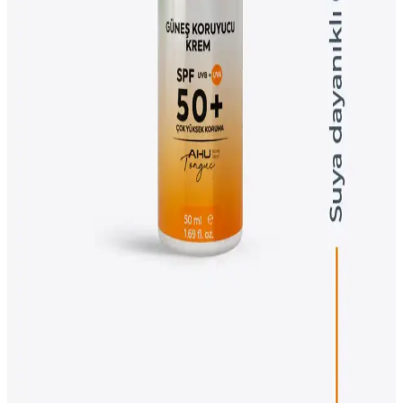
platformlarla kolaylaşıyor. Anessa güneş pudrası ve Heroine Make
maskara temizleyici gibi ürünlerin özellikleri ve bulunabilirliği
detaylandırılıyor.
Dermavit Gençleştirici Botox Etkili Krem: Yaşlanma
ve Kırışıklık Karşıtı Gelişmiş Formül
Dermavit Botox etkili krem, yaşlanma belirtilerini azaltır,
kırışıklıkları hafifletir ve SPF 50+ koruma sağlar. Vegan formülüyle
tüm cilt tiplerine uygun, hızlı emilen ve kolay uygulanabilen bir cilt
bakım ürünüdür.
Garnier Ambre Solaire Çocuk Güneş Koruyucu
Sprey SPF50+ Özellikleri ve Kullanım Avantajları
Garnier Ambre Solaire Çocuk Güneş Koruyucu Sprey SPF50+
yüksek UVA ve UVB koruması, pratik kullanım ve hafif formülüyle
çocukların cilt sağlığını güvenle korur.
NATSHIELD Güneş Koruyucu Krem 50 ML
yüksek SPF ile geniş spektrumlu güneş koruması
NATSHIELD Güneş Koruyucu Krem, SPF 50+ ile suya ve tere
dayanıklı yapısıyla tüm cilt tiplerine uygun, hafif ve nemlendirici