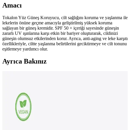
Amacı
Tokalon Yüz Güneş Koruyucu, cilt sağlığını koruma ve yaşlanma ile
lekelerin önüne geçme amacıyla geliştirilmiş yüksek koruma
sağlayan bir güneş kremidir. SPF 50 + içeriği sayesinde güneşin
zararlı UV ışınlarına karşı etkin bir bariyer oluşturarak, cildinizi
güneşin olumsuz etkilerinden korur. Ayrıca, anti-aging ve leke karşıtı
özellikleriyle, ciltte yaşlanma belirtilerini geciktirmeye ve cilt tonunu
eşitlemeye yardımcı olur.
Ayrıca Bakınız
W-Lab Kozmetik Madeleb Krem ve Selin Beauty
CC Krem Seti: Günlük Cilt Bakımı İçin Çok Yönlü
Çözüm
Madeleb Krem ve CC krem seti, cilt tipine uygun, doğal içerikli ve
vegan formülüyle günlük bakımda pratik ve etkili çözümler sunar.
NIVEA SUN SPF50 Nemlendirici Güneş Koruyucu
Vücut Spreyi ve Kiraz Dudak Bakım Kremi