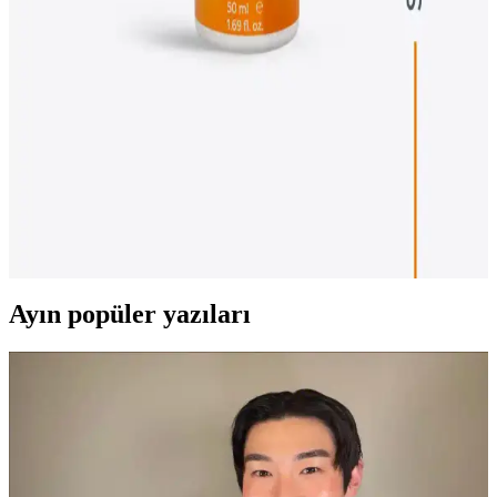
Sprey SPF50+ Özellikleri ve Kullanım Avantajları
Garnier Ambre Solaire Çocuk Güneş Koruyucu Sprey SPF50+
yüksek UVA ve UVB koruması, pratik kullanım ve hafif formülüyle
çocukların cilt sağlığını güvenle korur.
NATSHIELD Güneş Koruyucu Krem 50 ML
yüksek SPF ile geniş spektrumlu güneş koruması
NATSHIELD Güneş Koruyucu Krem, SPF 50+ ile suya ve tere
dayanıklı yapısıyla tüm cilt tiplerine uygun, hafif ve nemlendirici
formülüyle güneşin zararlı etkilerine karşı etkili koruma sağlar.
Ayın popüler yazıları