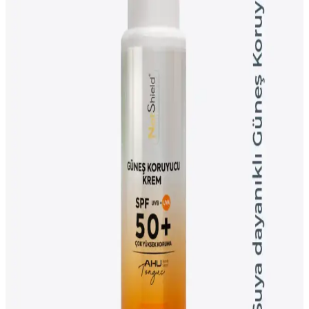
Rutini ve Etkili Ürün Kullanımı
Akne tedavisinde benzoyl peroksit, klindamisin ve tretinoin içeren
ürünlerin dermatolog kontrolünde kullanıldığı dört aylık cilt bakım
rutini, cilt bariyerini koruyarak etkili sonuçlar sunar.
Japonya'dan Popüler Güzellik Ürünleri ve
Kozmetik Alışveriş Rehberi
Japonya'dan kozmetik alışverişi, popüler ürünler ve güvenilir
platformlarla kolaylaşıyor. Anessa güneş pudrası ve Heroine Make
maskara temizleyici gibi ürünlerin özellikleri ve bulunabilirliği
detaylandırılıyor.
Dermavit Gençleştirici Botox Etkili Krem: Yaşlanma
ve Kırışıklık Karşıtı Gelişmiş Formül
Dermavit Botox etkili krem, yaşlanma belirtilerini azaltır,
kırışıklıkları hafifletir ve SPF 50+ koruma sağlar. Vegan formülüyle
tüm cilt tiplerine uygun, hızlı emilen ve kolay uygulanabilen bir cilt
bakım ürünüdür.
Garnier Ambre Solaire Çocuk Güneş Koruyucu