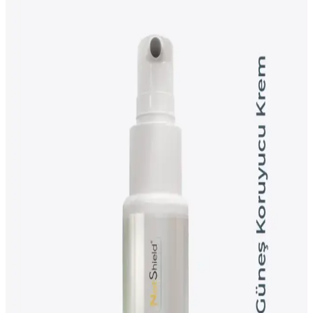
NIVEA SUN SPF50, yüksek UVA ve UVB koruması sunan hafif
ve suya dayanıklı vücut spreyi, dudaklar için nemlendirici Kiraz
Dudak Bakım Kremi ile güneş ve bakım bir arada.
Jung Saem Mool Cushion Altında Doğru Cilt
Hazırlığı ve Katmanlama Teknikleri
Jung Saem Mool cushion fondöten altına uygulanacak su bazlı, hafif
cilt bakım ürünleri ve doğru katmanlama teknikleri, pilling sorununu
azaltarak fondötenin daha doğal görünmesini sağlar.
Akne Tedavisinde Dört Aylık Düzenli Cilt Bakım
Rutini ve Etkili Ürün Kullanımı
Akne tedavisinde benzoyl peroksit, klindamisin ve tretinoin içeren
ürünlerin dermatolog kontrolünde kullanıldığı dört aylık cilt bakım
rutini, cilt bariyerini koruyarak etkili sonuçlar sunar.
Japonya'dan Popüler Güzellik Ürünleri ve
Kozmetik Alışveriş Rehberi
Japonya'dan kozmetik alışverişi, popüler ürünler ve güvenilir