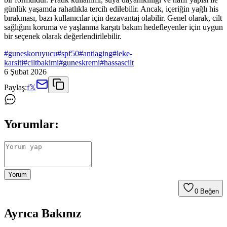
günlük yaşamda rahatlıkla tercih edilebilir. Ancak, içeriğin yağlı his
bırakması, bazı kullanıcılar için dezavantaj olabilir. Genel olarak, cilt
sağlığını koruma ve yaşlanma karşıtı bakım hedefleyenler için uygun
bir seçenek olarak değerlendirilebilir.
#
guneskoruyucu
#
spf50
#
antiaging
#
leke-
karsiti
#
ciltbakimi
#
guneskremi
#
hassascilt
6 Şubat 2026
Paylaş:
f
𝕏
Yorumlar:
Yorum
0
Beğen
Ayrıca Bakınız