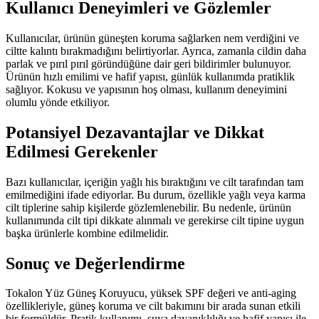
Kullanıcı Deneyimleri ve Gözlemler
Kullanıcılar, ürünün güneşten koruma sağlarken nem verdiğini ve
ciltte kalıntı bırakmadığını belirtiyorlar. Ayrıca, zamanla cildin daha
parlak ve pırıl pırıl göründüğüne dair geri bildirimler bulunuyor.
Ürünün hızlı emilimi ve hafif yapısı, günlük kullanımda pratiklik
sağlıyor. Kokusu ve yapısının hoş olması, kullanım deneyimini
olumlu yönde etkiliyor.
Potansiyel Dezavantajlar ve Dikkat
Edilmesi Gerekenler
Bazı kullanıcılar, içeriğin yağlı his bıraktığını ve cilt tarafından tam
emilmediğini ifade ediyorlar. Bu durum, özellikle yağlı veya karma
cilt tiplerine sahip kişilerde gözlemlenebilir. Bu nedenle, ürünün
kullanımında cilt tipi dikkate alınmalı ve gerekirse cilt tipine uygun
başka ürünlerle kombine edilmelidir.
Sonuç ve Değerlendirme
Tokalon Yüz Güneş Koruyucu, yüksek SPF değeri ve anti-aging
özellikleriyle, güneş koruma ve cilt bakımını bir arada sunan etkili
bir formüldür. Pratik kullanımı, suya dayanıklılığı ve hafif yapısı ile