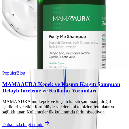
Popüler
Blog
MAMAAURA Kepek ve Kaşıntı Karşıtı Şampuan
Detaylı İnceleme ve Kullanıcı Yorumları
MAMAAURA'nın kepek ve kaşıntı karşıtı şampuanı, doğal
içerikleri ve etkili formülüyle saç derisini temizler, ferahlatır ve
sağlıklı tutar. Kullanıcılar ilk kullanımda farkı hissediyor.
Daha fazla bilgi edinin