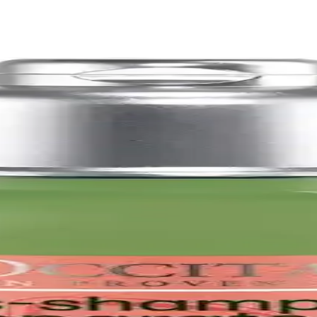
ğin Yeniden Tanımlanması
doğal güzelliği ve bakım anlayışını yeniden şekillendiriyor. Bu yaklaşım, 
a ve Kullanıcı Yorumları
ma zorlukları ve kalıcılık sorunlarına rağmen, kişisel ifadeye uygun seç
 ve Pratik Tırnak Kurutma Çözümü
 güvenli tırnak kurutma imkanı sunar. Seyahat ve günlük kullanım için ide
 İçin Etkili Yöntemler
, nemlendirme ve kimyasal ürünlerden kaçınmak önemlidir. Bu yöntemler tı
da Zarif ve Canlı Seçenekler