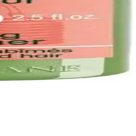
ınızda şıklık ve canlılık yakalayın.
e profesyonel salon tercihi süreci kolaylaştırır.
arımıyla tırnak sanatında yeni bir dönemi başlatıyor.
rofesyonel tırnak bakımı için estetik ve dayanıklı çözümler sunar.