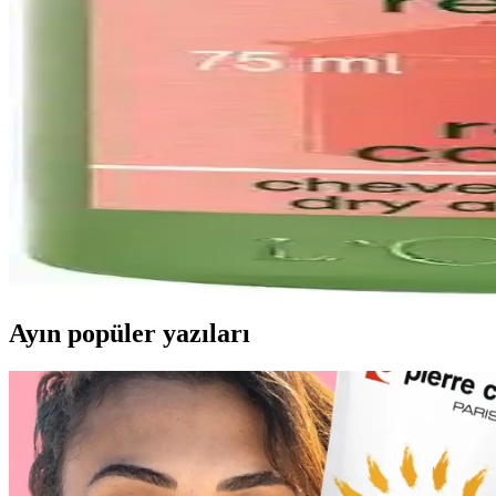
Pembe oje tonları, Flormar, Beymen ve Hepsiburada gibi platformlarda 
İlk Kez Tırnak Bakımı Yaptırmak İsteyenler İçin Sağl
Tırnak bakımı için sağlıklı iyileşme, uygun şekil seçimi ve doğal tasar
SİNKA Tırnak Nail Art Desen Şerit Bantları ile Estet
SİNKA tırnak şerit bantları, çeşitli renk ve desen seçenekleriyle kolay
Apres Şampuan ve Saç Kremi: Anlamı, Kullanımı ve A
Apres terimi, kozmetik ürünlerde 'sonra' anlamına gelir ve şampuan son
Ayın popüler yazıları