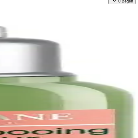
0
Beğen
bireysel özgürlük ve rahatlığı ön plana çıkarıyor.
enekler sunar.
al, estetik ve pratik çözüm sağlar.
rnakların kırılmasını önler ve doğal yapısını korur.