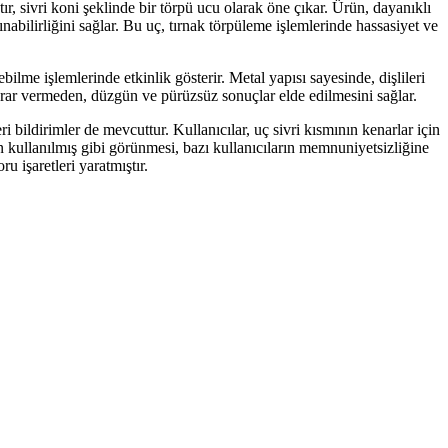
ır, sivri koni şeklinde bir törpü ucu olarak öne çıkar. Ürün, dayanıklı
abilirliğini sağlar. Bu uç, tırnak törpüleme işlemlerinde hassasiyet ve
lme işlemlerinde etkinlik gösterir. Metal yapısı sayesinde, dişlileri
zarar vermeden, düzgün ve pürüzsüz sonuçlar elde edilmesini sağlar.
bildirimler de mevcuttur. Kullanıcılar, uç sivri kısmının kenarlar için
ün kullanılmış gibi görünmesi, bazı kullanıcıların memnuniyetsizliğine
 işaretleri yaratmıştır.