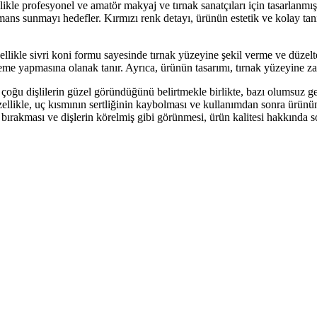
ikle profesyonel ve amatör makyaj ve tırnak sanatçıları için tasarlanmışt
ns sunmayı hedefler. Kırmızı renk detayı, ürünün estetik ve kolay tanın
ikle sivri koni formu sayesinde tırnak yüzeyine şekil verme ve düzeltebi
üleme yapmasına olanak tanır. Ayrıca, ürünün tasarımı, tırnak yüzeyine 
oğu dişlilerin güzel göründüğünü belirtmekle birlikte, bazı olumsuz geri 
 Özellikle, uç kısmının sertliğinin kaybolması ve kullanımdan sonra ürün
rakması ve dişlerin körelmiş gibi görünmesi, ürün kalitesi hakkında soru