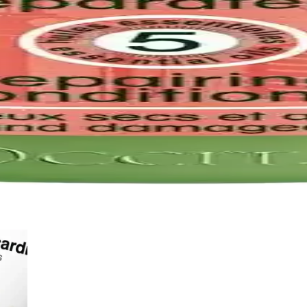
geniş seçeneklerle sunuluyor. Farklı dokular ve renklerle tırnak makyaj
ıklı ve Estetik Rehber
ımlar önemlidir. Tırnak ısırma alışkanlığına yönelik kaplama yöntemleri v
ik ve Pratik Tırnak Süsleme Çözümleri
 uygulama ve estetik sonuçlar sunar. Dayanıklılığı ve kullanıcı dostu tas
prés Nail Gel-X Sistemi Hakkında Bilgi
rası saç kremi kullanımını ifade eder. Aprés Nail'in Gel-X sistemi ise p