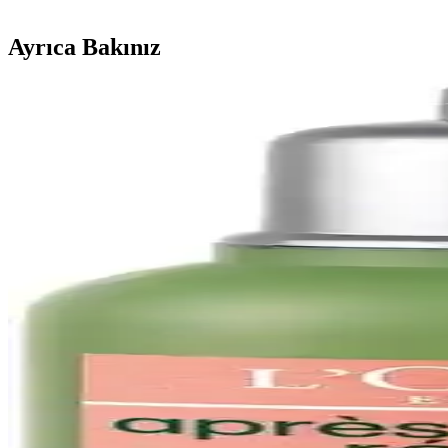
Ayrıca Bakınız
Kısa Saç ve Tırnakların Pratikliği ile Doğal Güzelli
Kısa saç ve tırnaklar, pratiklik, hijyen ve zihinsel rahatlama sunarak 
Alfabe Tırnak Dövmesi İncelemesi: Tasarım, Uygulam
Alfabe tırnak dövmesi, şık ve minimalist tasarımıyla öne çıkar. Uygula
Alman Menşeli Mini UV LED Tırnak Lambası: Hızlı
Mini UV LED tırnak lambası, taşınabilirliği ve teknolojisiyle hızlı ve
Doğal Uzun Tırnakların Bakımı ve Sağlığını Korumak
Doğal uzun tırnakların sağlıklı ve estetik kalması için düzenli bakım
Pembe Oje Tonları: Flormar, Beymen ve Hepsiburada'