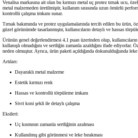
Venalisa markasına ait olan bu kırmızı metal uç protez tırnak ucu, özell
metal malzemeden üretilmiştir, kullanım sırasında uzun ömürlü performa
kontrollü çalışma imkanı sunar.
Tırnak bakımında ve protez uygulamalarında tercih edilen bu ürün, özell
güzel görünümde tasarlanmıştır, kullanıcıların detaylı ve hassas törp
Ürünün genel değerlendirmesi 4.1 puan üzerinden olup, kullanıcıların ç
kullanışlı olmadığını ve sertliğin zamanla azaldığını ifade ediyorlar.
neden olmuştur. Ayrıca, ürün paketi açıldığında dokunulduğunda leke bı
Artıları:
Dayanıklı metal malzeme
Estetik kırmızı renk
Hassas ve kontrollü törpüleme imkanı
Sivri koni şekli ile detaylı çalışma
Eksileri:
Uç kısmının zamanla sertliğinin azalması
Kullanılmış gibi görünmesi ve leke bırakması