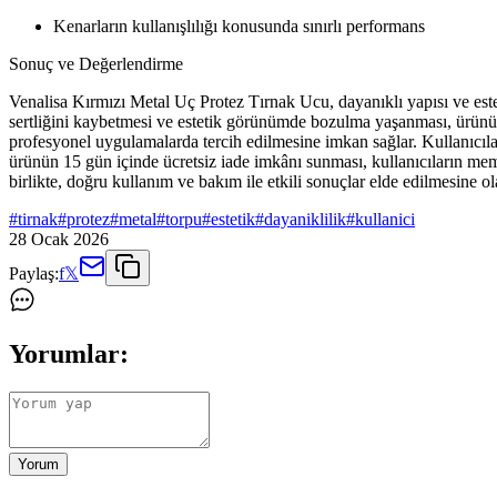
Kenarların kullanışlılığı konusunda sınırlı performans
Sonuç ve Değerlendirme
Venalisa Kırmızı Metal Uç Protez Tırnak Ucu, dayanıklı yapısı ve este
sertliğini kaybetmesi ve estetik görünümde bozulma yaşanması, ürünün 
profesyonel uygulamalarda tercih edilmesine imkan sağlar. Kullanıcılar
ürünün 15 gün içinde ücretsiz iade imkânı sunması, kullanıcıların memnu
birlikte, doğru kullanım ve bakım ile etkili sonuçlar elde edilmesine ol
#
tirnak
#
protez
#
metal
#
torpu
#
estetik
#
dayaniklilik
#
kullanici
28 Ocak 2026
Paylaş:
f
𝕏
Yorumlar:
Yorum