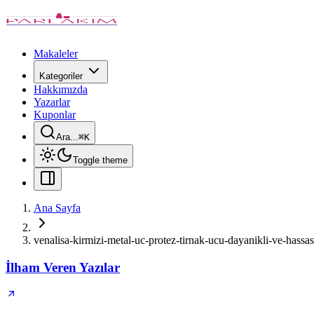
Makaleler
Kategoriler
Hakkımızda
Yazarlar
Kuponlar
Ara...
⌘
K
Toggle theme
Ana Sayfa
venalisa-kirmizi-metal-uc-protez-tirnak-ucu-dayanikli-ve-hassa
İlham Veren Yazılar