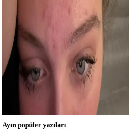
Duransol Free Feet Ayak Spreyi: Ayak Sağlığı ve
Rahatlık İçin Etkili Çözüm
Duransol Free Feet Ayak Spreyi, ayaklarda kötü koku, terleme ve
çatlaklara karşı hızlı etkili, doğal içerikli, kullanımı kolay ve
güvenilir bir bakım ürünüdür.
Göğüs Bölgesinde Akne Nedenleri ve Etkili Tedavi
Yöntemleri Hakkında Bilgi
Göğüs bölgesinde akne, terleme, sürtünme, fungal enfeksiyonlar ve
hormonal dengesizlikler nedeniyle oluşabilir. Doğru hijyen, uygun
ürün kullanımı ve profesyonel destekle tedavi mümkündür.
Alın Bölgesindeki Akne Sorununu Yönetme
Yöntemleri ve Etkili Tedavi Seçenekleri
Alın bölgesinde oluşan akneler, kask kullanımı ve terlemeyle
tetiklenir. Doğru cilt temizliği, uygun ürün kullanımı ve dermatolojik
tedavilerle akne kontrol altına alınabilir.
Ayın popüler yazıları