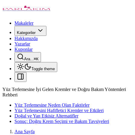
Makaleler
Kategoriler
Hakkımızda
Yazarlar
Kuponlar
Ara...
⌘
K
Toggle theme
Yüz Terlemesine İyi Gelen Kremler ve Doğru Bakım Yöntemleri
Rehberi
Yüz Terlemesine Neden Olan Faktörler
Yüz Terlemesini Hafifletici Kremler ve Etkileri
Doğal ve Yan Etkisiz Alternatifler
Sonuç: Doğru Krem Seçimi ve Bakım Tavsiyeleri
Ana Sayfa