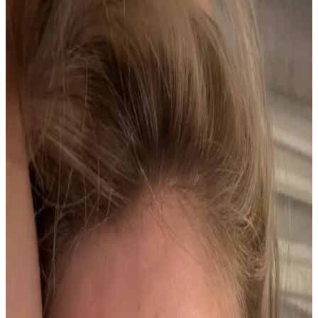
Püskürtücüsü: Uygulama ve Güvenlik Özeti
Tereson El, Ayak ve Koltuk Altı için pudrasız püskürtücülü
antiperspiranttır. Gece temiz ve kuru bölgede uygulanır; sabaha
kadar kuruluk sağlar ve yaklaşık 25 güne kadar etkili olduğu
belirtilir. Türkiye'de üretilir ve İPEK PHARMA tarafından sunulur;
CE uygunluk simgesi görselde bulunmuyor.
Terason Yüz Terlemesi ve Parlamasını Azaltan
Koruyucu Jel Ürün Özellikleri ve Kullanım Rehberi
Terason Koruyucu Jel, aşırı terleme ve parlama sorunlarını hafif ve
etkili formülüyle azaltır, günlük kullanımda cilt sağlığını destekler ve
özgüveninizi artırır.
Vichy Stress Terleme Karşıtı Yoğun Kontrol
Deodorantı Günlük Koruma ve Konfor Sağlar
Vichy Stress Terleme Karşıtı Yoğun Kontrol Deodorantı, aşırı
terleme ve kötü kokuları önlerken hassas ciltlere uygun, alkol ve
paraben içermeyen formülüyle gün boyu ferah ve güvenli kullanım
sağlar.