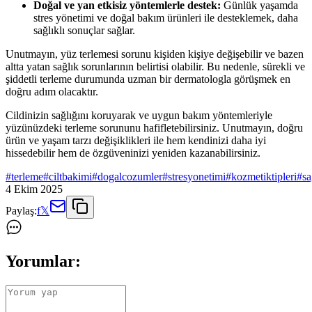
Doğal ve yan etkisiz yöntemlerle destek:
Günlük yaşamda
stres yönetimi ve doğal bakım ürünleri ile desteklemek, daha
sağlıklı sonuçlar sağlar.
Unutmayın, yüz terlemesi sorunu kişiden kişiye değişebilir ve bazen
altta yatan sağlık sorunlarının belirtisi olabilir. Bu nedenle, sürekli ve
şiddetli terleme durumunda uzman bir dermatologla görüşmek en
doğru adım olacaktır.
Cildinizin sağlığını koruyarak ve uygun bakım yöntemleriyle
yüzünüzdeki terleme sorununu hafifletebilirsiniz. Unutmayın, doğru
ürün ve yaşam tarzı değişiklikleri ile hem kendinizi daha iyi
hissedebilir hem de özgüveninizi yeniden kazanabilirsiniz.
#
terleme
#
ciltbakimi
#
dogalcozumler
#
stresyonetimi
#
kozmetiktipleri
#
sa
4 Ekim 2025
Paylaş:
f
𝕏
Yorumlar: