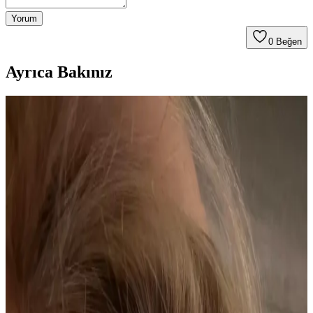
Yorum
0
Beğen
Ayrıca Bakınız
Açık Renkli İnce Giysilerde Terleme Sorunları ve
Etkili Çözüm Yöntemleri
Açık renkli ve ince giysilerde ter lekeleri estetik ve konfor
sorunlarına yol açar. Klinik antiperspirantlar, botoks ve doğal
kumaşlar terlemeyi azaltmada önemli rol oynar.
Tereson El, Ayak ve Koltuk Altı Antiperspirant
Püskürtücüsü: Uygulama ve Güvenlik Özeti
Tereson El, Ayak ve Koltuk Altı için pudrasız püskürtücülü
antiperspiranttır. Gece temiz ve kuru bölgede uygulanır; sabaha
kadar kuruluk sağlar ve yaklaşık 25 güne kadar etkili olduğu
belirtilir. Türkiye'de üretilir ve İPEK PHARMA tarafından sunulur;
CE uygunluk simgesi görselde bulunmuyor.