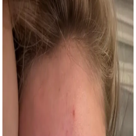
Terason Yüz Terlemesi ve Parlamasını Azaltan
Koruyucu Jel Ürün Özellikleri ve Kullanım Rehberi
Terason Koruyucu Jel, aşırı terleme ve parlama sorunlarını hafif ve
etkili formülüyle azaltır, günlük kullanımda cilt sağlığını destekler ve
özgüveninizi artırır.
Vichy Stress Terleme Karşıtı Yoğun Kontrol
Deodorantı Günlük Koruma ve Konfor Sağlar
Vichy Stress Terleme Karşıtı Yoğun Kontrol Deodorantı, aşırı
terleme ve kötü kokuları önlerken hassas ciltlere uygun, alkol ve
paraben içermeyen formülüyle gün boyu ferah ve güvenli kullanım
sağlar.
Hd Pluss 6'lı Ayak Koku Pudrası İncelemesi ve
Kullanım Avantajları
Hd Pluss'un 6'lı ayak koku pudrası, kötü kokuları giderir, ferah ve
kuru ayaklar sağlar, ekonomik ve pratik kullanımıyla öne çıkar, yerli
üretimdir ve uzun süre kalıcılık sunar.