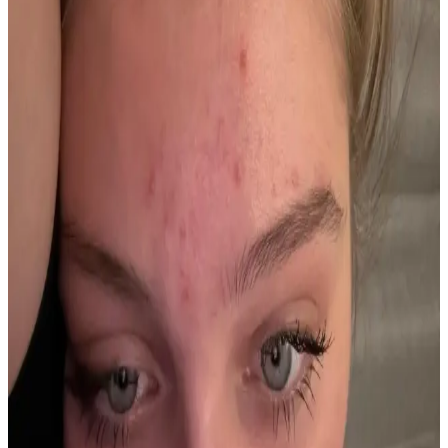
Hd Pluss 6'lı Ayak Koku Pudrası İncelemesi ve
Kullanım Avantajları
Hd Pluss'un 6'lı ayak koku pudrası, kötü kokuları giderir, ferah ve
kuru ayaklar sağlar, ekonomik ve pratik kullanımıyla öne çıkar, yerli
üretimdir ve uzun süre kalıcılık sunar.
Duransol Free Feet Ayak Spreyi: Ayak Sağlığı ve
Rahatlık İçin Etkili Çözüm
Duransol Free Feet Ayak Spreyi, ayaklarda kötü koku, terleme ve
çatlaklara karşı hızlı etkili, doğal içerikli, kullanımı kolay ve
güvenilir bir bakım ürünüdür.
Göğüs Bölgesinde Akne Nedenleri ve Etkili Tedavi
Yöntemleri Hakkında Bilgi
Göğüs bölgesinde akne, terleme, sürtünme, fungal enfeksiyonlar ve
hormonal dengesizlikler nedeniyle oluşabilir. Doğru hijyen, uygun
ürün kullanımı ve profesyonel destekle tedavi mümkündür.
Alın Bölgesindeki Akne Sorununu Yönetme
Yöntemleri ve Etkili Tedavi Seçenekleri