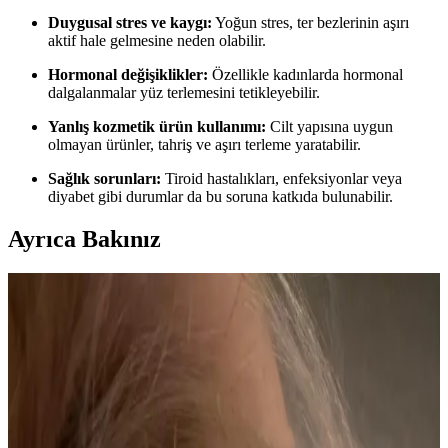
Duygusal stres ve kaygı:
Yoğun stres, ter bezlerinin aşırı
aktif hale gelmesine neden olabilir.
Hormonal değişiklikler:
Özellikle kadınlarda hormonal
dalgalanmalar yüz terlemesini tetikleyebilir.
Yanlış kozmetik ürün kullanımı:
Cilt yapısına uygun
olmayan ürünler, tahriş ve aşırı terleme yaratabilir.
Sağlık sorunları:
Tiroid hastalıkları, enfeksiyonlar veya
diyabet gibi durumlar da bu soruna katkıda bulunabilir.
Ayrıca Bakınız
Açık Renkli İnce Giysilerde Terleme Sorunları ve
Etkili Çözüm Yöntemleri
Açık renkli ve ince giysilerde ter lekeleri estetik ve konfor
sorunlarına yol açar. Klinik antiperspirantlar, botoks ve doğal
kumaşlar terlemeyi azaltmada önemli rol oynar.
Tereson El, Ayak ve Koltuk Altı Antiperspirant