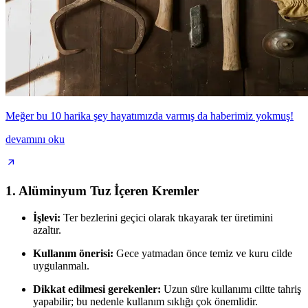
Meğer bu 10 harika şey hayatımızda varmış da haberimiz yokmuş!
devamını oku
1.
Alüminyum Tuz İçeren Kremler
İşlevi:
Ter bezlerini geçici olarak tıkayarak ter üretimini
azaltır.
Kullanım önerisi:
Gece yatmadan önce temiz ve kuru cilde
uygulanmalı.
Dikkat edilmesi gerekenler:
Uzun süre kullanımı ciltte tahriş
yapabilir; bu nedenle kullanım sıklığı çok önemlidir.