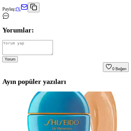
Paylaş:
f
𝕏
Yorumlar:
Yorum
0
Beğen
Ayın popüler yazıları