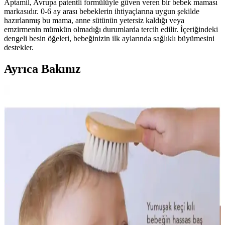
Aptamil, Avrupa patentli formülüyle güven veren bir bebek maması
markasıdır. 0-6 ay arası bebeklerin ihtiyaçlarına uygun şekilde
hazırlanmış bu mama, anne sütünün yetersiz kaldığı veya
emzirmenin mümkün olmadığı durumlarda tercih edilir. İçeriğindeki
dengeli besin öğeleri, bebeğinizin ilk aylarında sağlıklı büyümesini
destekler.
Ayrıca Bakınız
Bebekler İçin Yumuşak ve Güvenli Diş Fırçası
Seçenekleri Karşılaştırması
İki farklı bebek diş fırçasını karşılaştırıyoruz. Yumuşak kıllar, boyut
ve dayanıklılık gibi kriterlerle en uygun seçeneği belirleyin,
bebeklerin diş sağlığını nazikçe koruyun.
Nurse Harvey's Dentigel Diş Jeli: Çocuklar İçin
Güvenilir ve Doğal Çözüm
Çocukların diş çıkarma döneminde yaşadıkları rahatsızlıkları
hafifletmek ve gece uykularını düzenlemek için tasarlanmış Nurse
Harvey's Dentigel, doğal içerikleriyle ebeveynlerin tercih ettiği