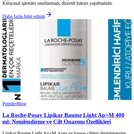
Kimyasal işlemler sınırlanmalı, düzenli bakım yapılmalıdır.
Daha fazla bilgi edinin
Popüler
Blog
La Roche-Posay Lipikar Baume Light Ap+M 400
ml: Nemlendirme ve Cilt Onarımı Özellikleri
Lipikar Baume Light Ap+M, kuru ve hassas ciltleri derinlemesine