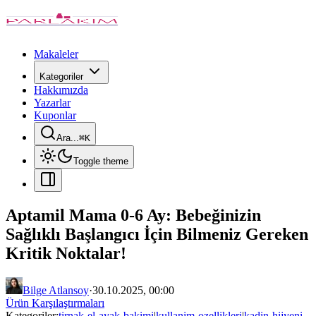
Makaleler
Kategoriler
Hakkımızda
Yazarlar
Kuponlar
Ara...
⌘
K
Toggle theme
Aptamil Mama 0-6 Ay: Bebeğinizin
Sağlıklı Başlangıcı İçin Bilmeniz Gereken
Kritik Noktalar!
Bilge Atlansoy
·
30.10.2025, 00:00
Ürün Karşılaştırmaları
Kategoriler:
tirnak-el-ayak-bakimi
|
kullanim-ozellikleri
|
kadin-hijyeni