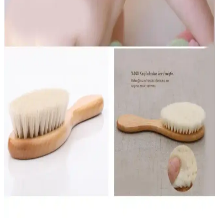
Kuru Ciltler İçin Onarıcı Bariyer Krem
Cosmed Atopia 4C Cica Centella Cream, kuru ve hassas ciltleri
yatıştırarak onarır. Centella Asiatica içeriğiyle cilt bariyerini
güçlendirir, nemlendirir ve tahrişi azaltır. Bebeklerden yetişkinlere
uygun, hafif dokulu etkili bakım kremi.
İpek Bebek Kulak Temizleme Çubuğu: Güvenli ve
Hassas Temizlik için Kullanım Rehberi
İpek Bebek Kulak Temizleme Çubuğu, bebeklerin hassas kulak
çevresini güvenli ve nazik temizlemek için tasarlandı. Yumuşak ve
esnek uçlar baskıyı azaltır, düz uç tasarımı kontrollü hareketleri
kolaylaştırır. 60’lı paketler halinde sunulur; günlük bakım için
uygundur.
Duffa Doğal Keçi Kılı Ahşap Bebek Saç Fırçası:
Güvenli ve Nazik Bakım İçin Uygun Seçenek
Duffa markasının doğal keçi kılı ve ahşap malzemeden üretilmiş
bebek saç fırçası, nazik ve güvenli bakım sağlar, rahatlatıcı masaj ve
uzun ömürlü kullanım sunar.