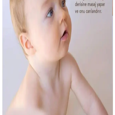
güvenilir bir çözümdür.
Lyra Professional U Diş Fırçası Çocuklar ve
Bebekler İçin Güvenilir Temizlik Aracı
Lyra Professional U Diş Fırçası, çocuklar ve bebekler için yumuşak
ve ergonomik tasarımıyla güvenli ve etkili diş temizliği sağlar,
alışkanlık kazandırmada yardımcı olur.
Oral-B D100 Vitality Frozen Çocuklar İçin Şarjlı Diş
Fırçası Güçlü Temizlik ve Kullanım Kolaylığı
Oral-B D100 Vitality Frozen, çocuklar için tasarlanmış, şarj
edilebilir ve kullanımı kolay diş fırçasıdır. Nazik dairesel temizlik ve
zamanlayıcı özellikleriyle sağlıklı diş bakımını destekler.
Bepanthol SensiDaily Vücut Kremi: Hassas ve Çok
Kuru Ciltler İçin Güvenilir Nemlendirici Çözüm
Bepanthol SensiDaily Vücut Kremi, hassas ve kuru ciltler için
formüle edilmiştir. Doğal içerikleriyle cildi nemlendirir, bariyerini
güçlendirir ve uzun süre koruma sağlar.
Cosmed Atopia 4C Cica Centella Cream: Hassas ve