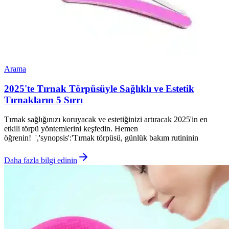
Arama
2025'te Tırnak Törpüsüyle Sağlıklı ve Estetik
Tırnakların 5 Sırrı
Tırnak sağlığınızı koruyacak ve estetiğinizi artıracak 2025'in en
etkili törpü yöntemlerini keşfedin. Hemen
öğrenin! ','synopsis':'Tırnak törpüsü, günlük bakım rutininin
Daha fazla bilgi edinin