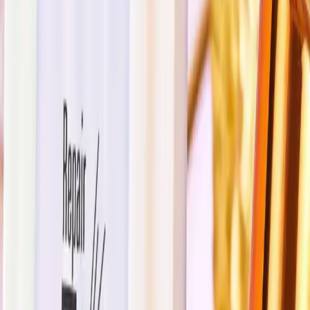
Ürünün Özellikleri ve Kullanım
Avantajları
Cilt Sağlığı ve Güvenliği
Angeala Makyaj Bazı Yenileyici, tehlikeli madde içermeyen
formülüyle cilde zarar vermez ve güvenle kullanılabilir. Oda
sıcaklığında saklanması kolaydır ve kullanımı oldukça pratiktir.
Ayrıca, ürünün ambalajı turuncu renkli ve dikkat çekicidir. Bu da
kullanım sırasında kolaylık sağlar.
Çok Yönlü Kullanım
Bu ürün, özellikle makyaj öncesi uygulama için tasarlanmıştır.
Cildin nem dengesini koruyarak parlaklık ve canlılık kazandırır.
Ayrıca, cilt tonunu eşitleyerek pürüzsüz bir yüzey oluşturur. Böylece
makyajın daha doğal ve kusursuz görünmesine yardımcı olur. Ürün,
tüm cilt tiplerine uygun olmasının yanı sıra, kullanımı sırasında cildi
yumuşatır ve ciltte hoş bir his bırakır.
Müşteri Yorumları ve Değerlendirmeler