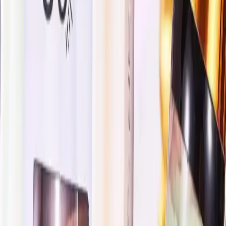
Angeala Makyaj Bazı Yenileyici, cilt bakımında ve makyajda
kaliteyi ve güveni bir arada sunan, çok yönlü bir ürün olarak öne
çıkıyor. Cildinizi nemlendiren, tonunu eşitleyen ve doğal bir
parlaklık kazandıran bu ürün, özellikle makyaj öncesi kullanımlar
için idealdir. Kullanıcı yorumları ve yüksek müşteri memnuniyeti,
ürünün etkinliğine işaret ediyor. Her cilt tipi için uygun olması ve
tehlikeli madde içermemesi, güvenle tercih edilmesini sağlar.
Kısacası, cilt sağlığını ve görünümünü önemseyen herkesin göz
atması gereken, uygun fiyatlı ve etkili bir makyaj bazı. Doğal ve
sağlıklı bir görünüm elde etmek isteyenler için mükemmel bir
seçimdir. Unutmayın, doğru ürün kullanımıyla cildinizin güzelliği
ortaya çıkar ve kendinizi daha iyi hissedersiniz.
Paylaş:
f
𝕏
Yorumlar: