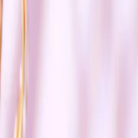
Angeala Makyaj Bazı Yenileyici: Cildinizi
Canlandıran ve Eşitleyen Mükemmel Bir
Ürün
İlham Veren Yazılar
Tür
İlham Veren Yazılar
Yayınlanma
10 Şubat 2026
Bu Yazı Hakkında
Angeala Makyaj Bazı Yenileyici, cilt tonunu eşitleyen,
nem sağlayan ve doğal görünüm kazandıran çok yönlü
bir ürün. Tüm cilt tiplerine uygun, güvenli ve kullanımı
kolay, makyaj öncesi ideal bir tercih.
Trendler, ipuçları, rehberler ve yeni fikirlerle dolu
içerikler burada sizi bekliyor.
Ürünün Temel Özellikleri ve Genel Bakış
Angeala Makyaj Bazı Yenileyici, cilt bakımında ve makyajda
devrim yaratmayı hedefleyen, çok yönlü bir ürün olarak öne çıkıyor.