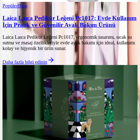
Popüler
Blog
Laica Laıca Pedikür Leğeni Pc1017: Evde Kullanım
İçin Pratik ve Güvenilir Ayak Bakım Ürünü
Laica Laıca Pedikür Leğeni Pc1017, ergonomik tasarımı, sıcak su
ısıtma ve masaj özellikleriyle evde ayak bakımı için ideal, kullanımı
kolay ve hijyenik bir ürün sunar.
Daha fazla bilgi edinin