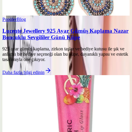
Popüler
Blog
Lucente Jewellery 925 Ayar Gümüş Kaplama Nazar
Boncuklu Sevgililer Günü Küpe
925 ayar gümüş kaplama, zirkon taşlar ve hediye kutusu ile şık ve
anlamlı bir hediye seçeneği olan bu küpe, dayanıklı yapısı ve estetik
tasarımıyla öne çıkıyor.
Daha fazla bilgi edinin