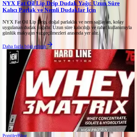
NYX Fat Oil Lip Drip Dudak Yağı: Uzun Süre
Kalıcı Parlak ve Nemli Dudaklar İçin
NYX Fat Oil Lip Drip, doğal parlaklık ve nem sağlayan, kolay
uygulanan dudak yağıdır. Uzun süre kalıcılığı ve rahat kullanımıyla
günlük makyajın vazgeçilmezleri arasında yer alır.
Daha fazla bilgi edinin
Popüler
Blog