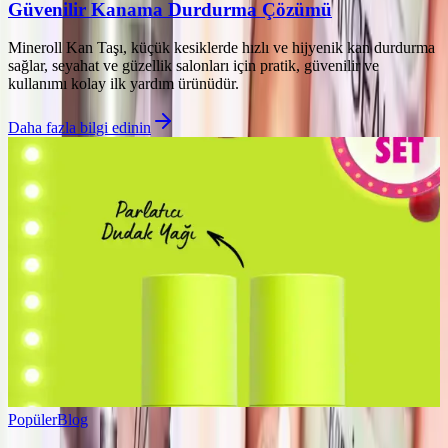
Güvenilir Kanama Durdurma Çözümü
Mineroll Kan Taşı, küçük kesiklerde hızlı ve hijyenik kan durdurma
sağlar, seyahat ve güzellik salonları için pratik, güvenilir ve
kullanımı kolay ilk yardım ürünüdür.
Daha fazla bilgi edinin
Popüler
Blog