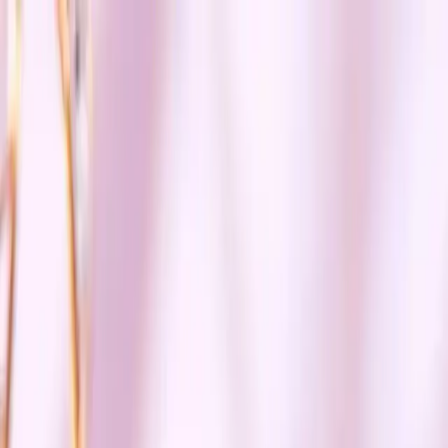
Makaleler
Kategoriler
Hakkımızda
Yazarlar
Kuponlar
Ara...
⌘
K
Toggle theme
Ana Sayfa
İlham Veren Yazılar
Angeala Makyaj Bazı Yenileyici: Cildinizi Canlandıran ve
Eşitleyen Çok Yönlü Ürün