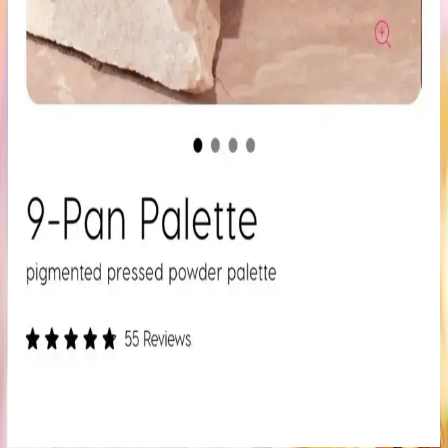
Kapatıcı ve Fondöten Arasındaki Farklar ve
Başlangıç İçin Kapatıcının Avantajları
Kapatıcı ve fondöten arasındaki temel farklar, kullanım alanları ve
uygulama zorlukları makyaj başlangıcında tercih nedenlerini
belirliyor. Kapatıcı, bölgesel kullanım kolaylığı ve hata toleransıyla
öne çıkıyor.
Mac M·A·C XIMAL Silky Matte Ruj: Kalıcı ve
Doğal Dudaklar İçin Uygun Seçenek
Mac XIMAL Silky Matte Ruj, yüksek pigmentasyon ve doğal
bakım özellikleriyle uzun süre kalıcı, kolay sürümlü ve çevre dostu
ambalajıyla öne çıkan şık bir makyaj ürünüdür.
ColourPop Göz Farı Paletleri: Kalite, Renk
Performansı ve Kullanıcı Deneyimleri
ColourPop göz farı paletleri uygun fiyatlı ve kaliteli formülleriyle
öne çıkıyor. Ambalaj dayanıklılığı ve simli farların dökülme sorunu
gibi dezavantajlar olsa da, renk pigmentasyonu ve kalıcılık genel
olarak olumlu bulunuyor.