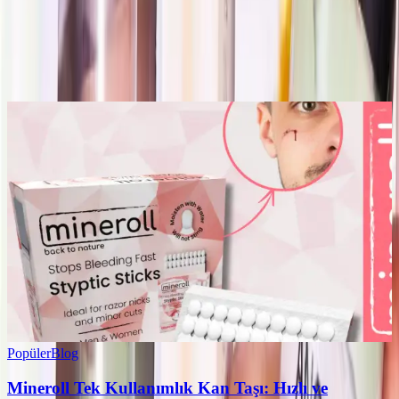
Yorum
0
Beğen
Ayın popüler yazıları
Popüler
Blog
Mineroll Tek Kullanımlık Kan Taşı: Hızlı ve