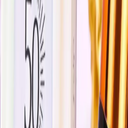
Kullanıcılar, ürünün cildi ışıl ışıl gösterdiğini ve güzel bir kapatıcılık
sağladığını belirtiyorlar. Ayrıca, nemlendirici etkisi sayesinde cildin
daha sağlıklı ve parlak göründüğünü ifade ediyorlar. Bazın
yumuşacık yapısı ve parlaklık vermesi, kullanıcıların beğenisini
kazanmış durumda. Ancak, bazı kullanıcılar ürünün küçük olduğunu
ve kapatıcılık konusunda beklentilerini tam karşılamadığını dile
getiriyorlar.
Ürün Analizi ve Piyasa Konumu
Angeala Makyaj Bazı Yenileyici, 4.3 puanlık yüksek bir müşteri
memnuniyetiyle piyasada kendine sağlam bir yer edinmiş durumda.
Ürün, özellikle cilt tonunu eşitleme ve aydınlatıcı etkisiyle öne
çıkıyor. Ayrıca, fiyat avantajı ve kampanya fırsatlarıyla geniş
kitlelere ulaşmayı başarıyor.
Ürün, Tekin Onur Kozmetik tarafından gönderiliyor. Stoklar 100
adetin üzerinde tutuluyor. Satıcılar, ürünün fiyatını belirlerken,
müşteri puanları, teslimat seçenekleri ve promosyonlar gibi çeşitli
faktörleri göz önünde bulunduruyor. Ayrıca, ürünün 15 gün içinde
ücretsiz iade imkanı sunması, tüketici güvenini artırıyor.
Sonuç ve Tavsiyeler