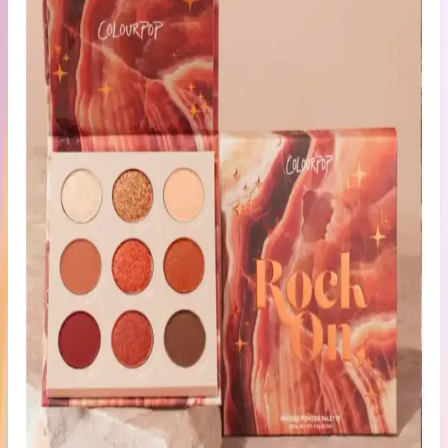
KIKO Creamy Lipgloss 107 Magenta Dudak
Parlatıcısı: Canlı ve Uzun Süre Kalıcı Renkli
Makyaj
KIKO'nun 107 Magenta dudak parlatıcısı, yoğun renk ve parlaklık
sunar. Pratik uygulama ve uzun süre kalıcılığıyla günlük makyajda
tercih edilen, hafif ve nemlendirici formülüyle dikkat çeker.
Muğgan 3'lü Açılı Fırçalı Kaş Boyası Seti İncelemesi
ve Kullanıcı Yorumları
Muğgan 3'lü kaş boyası seti, suya ve tere dayanıklı formülüyle
pratik kullanım sağlar. Renk seçenekleri ve kullanıcı deneyimleri
hakkında detaylı bilgi içerir.
Koyu Göz Altı Morluklarını Kapatmada Renk
Düzelticiler ve Kapatıcıların Etkili Kullanımı
Koyu göz altı morlukları için şeftali ve turuncu renk düzelticiler ile
tam kapatıcılık sağlayan ürünlerin kullanımı, doğru uygulama
teknikleri ve önerilen markalar detaylı şekilde ele alınıyor.