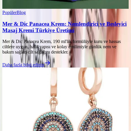
Popüler
Blog
Mer & Dic Panacea Krem: Nemlendirici ve Besleyici
Masaj Kremi Türkiye Üretimi
Mer & Dic Panacea Krem, 190 ml'lik formülüyle kuru ve hassas
ciltlere uygun, hafif yapısı ve kolay emilimiyle günlük nem ve
bakım sağlar, cilt sağlığını destekler.
Daha fazla bilgi edinin