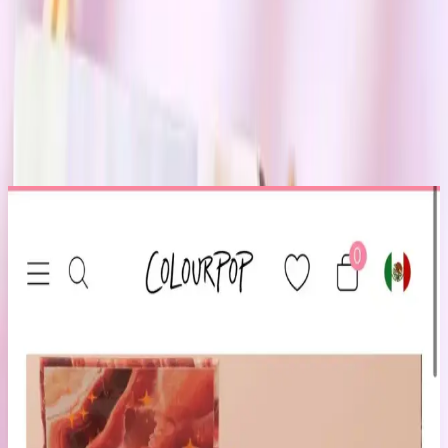
Yenileyici ve nemlendirici özellikleri sayesinde, cildinizi gün
boyunca taze ve canlı tutmayı başarır. Ayrıca, cilt tonunu eşitleyerek
pürüzsüz bir görünüm sağlar ve makyajın daha doğal, homojen ve
kalıcı görünmesine katkıda bulunur. Bu ürün, tüm cilt tiplerine
uygun formülüyle geniş bir kullanıcı kitlesine hitap ederken, şeffaf
yapısı sayesinde makyajın doğal görünümünü bozmadan aydınlatıcı
bir etki sunar.
Ayrıca Bakınız
HBTasarim Fix 13’lü Kahverengi Makyaj Fırça Seti
Profesyonel ve Kullanıcı Dostu
HBTasarim Fix 13’lü Kahverengi Fırça Seti, çeşitli makyaj
tekniklerine uygun, doğal kıllı ve kullanışlı fırçalar içerir, cilt dostu
ve dayanıklıdır.
The Glitter Lab Jel Formlu Parlak Glitter Paradise
Renkli Çok Yönlü Kullanım İçin
The Glitter Lab'in jel formüllü parlak glitteri, kolay uygulama, su
bazlı formülü ve doğal ışıltısıyla makyaj ve vücut süslemelerinde
tercih edilir.