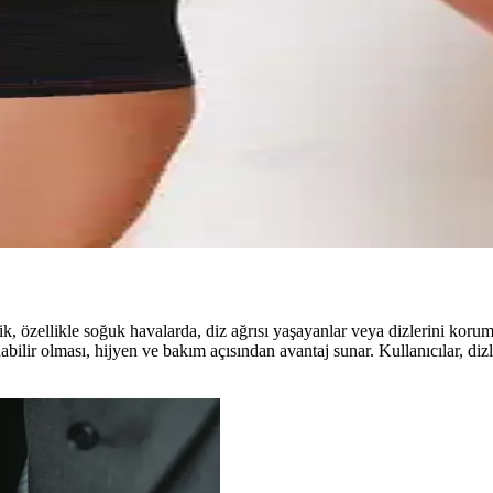
ri bildirimleriyle detaylı analiz edilerek, doğru seçim yapmanıza yardımc
k Özellikleri ve Karşılaştırması Özellikleri
lik arasındaki farkları ısı tutma, destek/stabilizasyon, malzeme havala
, Konfor ve Kullanım Özellikleri
llikler ve kullanıcı geri bildirimleriyle detaylı karşılaştırması yapılıyor
, özellikle soğuk havalarda, diz ağrısı yaşayanlar veya dizlerini korumak 
nabilir olması, hijyen ve bakım açısından avantaj sunar. Kullanıcılar, diz