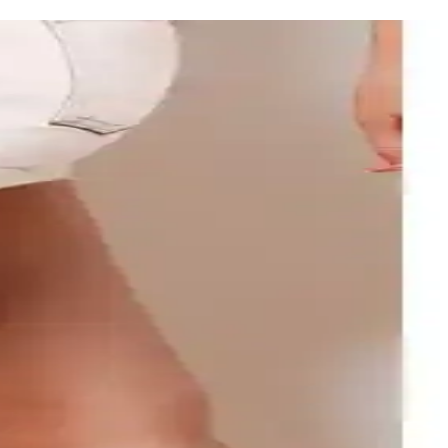
eden seçenekleriyle diz desteği sağlar.
por aktivitelerinde konfor sağlar.
da destekler, spor ve sağlık ihtiyaçlarına uygun bir seçenektir.
i önemli bilgiler içerir.
 Elastik yapısı ve yıkanabilir özelliğiyle uzun süre kullanılır.