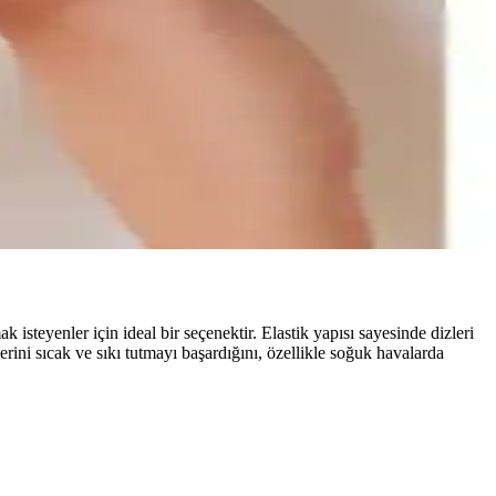
ı olur.
ndırma hijyen ve proprioseptif etki ekseninde tarafsız bir tabloyla
.
isteyenler için ideal bir seçenektir. Elastik yapısı sayesinde dizleri
lerini sıcak ve sıkı tutmayı başardığını, özellikle soğuk havalarda