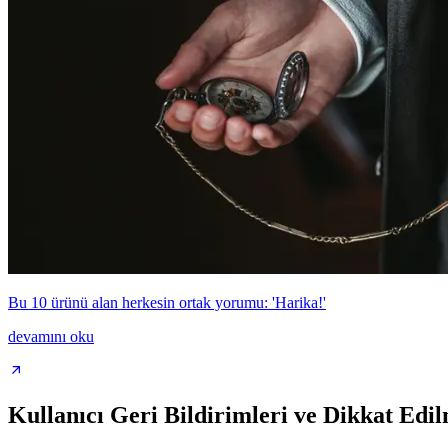
Bu 10 ürünü alan herkesin ortak yorumu: 'Harika!'
devamını oku
Kullanıcı Geri Bildirimleri ve Dikkat Edi