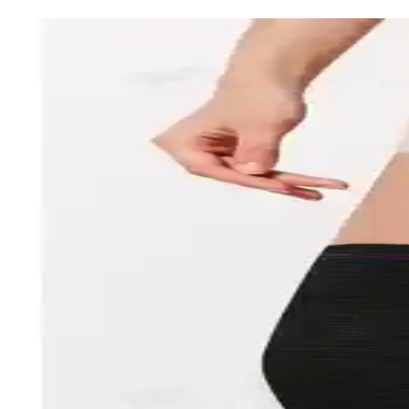
Katmirra Deve Tüyü Yün Dizlik: Doğal ve Konforlu D
Deve tüyü yün malzemeden üretilen bu dizlik, dizleri sıcak tutar, elast
FitQueen Yün Termal Dizlik: Soğuk Havalarda Eklem
FitQueen Yün Termal Dizlik, soğuk havalarda dizleri ve eklemleri destekl
Develi Yün Dizlik: Doğal Malzemelerle Sıcak ve Konfo
Develi yün dizlik, doğal yün kumaştan üretilmiş olup, sıcaklık ve konfo
Deve Tüyü Yün Dizlikleri Karşılaştırması: Katmirra 
İki deve tüyü yün dizlik ürününü detaylı karşılaştırıyoruz. Malzeme kalit
S&D Deve Tüyü Yün Dizlik: Soğuk Havalarda Sıcakl
S&D Deve Tüyü Yün Dizlik, yüksek kaliteli yün malzemesiyle soğuk havala
Deve Tüyü ve Saf Yün Dizliklerin Karşılaştırması: Ma