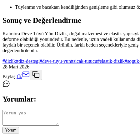
Tüylenme ve bacaktan kendiliğinden genişleme gibi olumsuz öz
Sonuç ve Değerlendirme
Katmirra Deve Tüyü Yün Dizlik, doğal malzemesi ve elastik yapısıyla di
deforme olabildiği yönündedir. Bu nedenle, uzun vadeli kullanımda dik
faydalı bir seçenek olabilir. Ürünün, farklı beden seçenekleriyle geniş bi
değerlendirilebilir.
#
dizlik
#
diz-destegi
#
deve-tuyu-yun
#
sicak-tutucu
#
elastik-dizlik
#
soguk
28 Mart 2026
Paylaş:
f
𝕏
Yorumlar:
Yorum