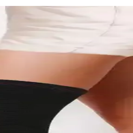
izlik Seçenekleri
ik yapısıyla hareket özgürlüğü sağlar ve yıkama kolaylığı sunar. Farklı b
 ve Diz Rahatlığı Sağlar
eyerek ağrıları hafifletir. Esnek yapısı ve ısıtıcı etkisiyle günlük ve s
rlu Diz Desteği
r sağlar. Farklı beden seçenekleriyle dizinizi desteklerken hava akışını 
ve S&D Ürünlerinin Özellikleri
esi, kullanım konforu, dayanıklılık ve kullanıcı geri bildirimleriyle ilgil
ık ve Rahatlık Sunan Pratik Çözüm
rda dizleri sıcak tutar, ağrıları hafifletir ve hareket özgürlüğü sağlar.
lzeme, Dayanıklılık ve Kullanıcı Deneyimleri