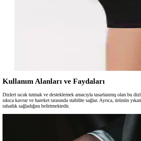
İki yün dizlik arasındaki farklar, malzeme, dayanıklılık ve kullanıcı ge
Flexy Medical Yün Dizlik ile Lyon Deve Tüyü Çift Dizli
Bu karşılaştırma, Flexy Medical Yün Dizlik ile Lyon Deve Tüyü Çift Diz
sunar.
Flexy Medical Yün Dizlikler Karşılaştırması: Malzeme
İki farklı Flexy Medical yün dizlik ürününün malzeme, konfor, ısıtıcı öze
Kullanım Alanları ve Faydaları
Dizleri sıcak tutmak ve desteklemek amacıyla tasarlanmış olan bu dizlik
sıkıca kavrar ve hareket sırasında stabilite sağlar. Ayrıca, ürünün yıka
rahatlık sağladığını belirtmektedir.