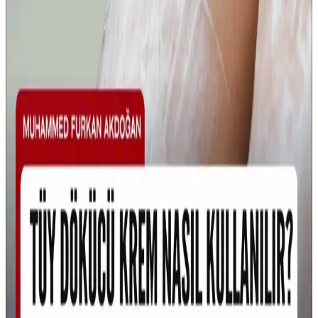
Çocuklar İçin Diş Fırçası Karşılaştırması: Doğal ve
U Tipi Tasarımların Özellikleri
İki farklı çocuk diş fırçasını detaylı şekilde karşılaştırıyoruz. Doğal
ve çevre dostu tasarım ile U tipi ürünün avantajları ve
dezavantajlarıyla, kullanım kolaylığı ve kullanıcı yorumlarıyla ilgili
bilgiler içerir.
Watsons Shiba Çocuk Diş Fırçası 2'li Kırmızı Mavi
Güvenli ve Etkili Diş Temizliği
Çocukların diş sağlığını koruyan Watsons Shiba 2'li kırmızı-mavi diş
fırçası, yüksek kılları ve ergonomik tasarımıyla nazik ve etkili
temizlik sunar, hijyen ve kullanım kolaylığı sağlar.
Ocean Vitamin D3 600 Çocuklarda Kullanımı ve
Dozaj Rehberi: Güvenlik ve Öneriler
Ocean Vitamin D3 600'ün çocuklarda kullanımı yaşa bağlı dozaj
farklılıkları nedeniyle uzman kontrolü gerektirir. Doğru doz ve
takiple çocuk sağlığı için faydalı olabilir, ancak aşırı doz riskleri
unutulmamalıdır.