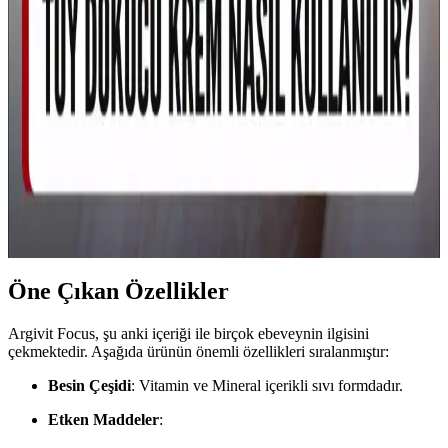
Dozaj Rehberi: Güvenlik ve Öneriler
Ocean Vitamin D3 600'ün çocuklarda kullanımı yaşa bağlı dozaj
farklılıkları nedeniyle uzman kontrolü gerektirir. Doğru doz ve
takiple çocuk sağlığı için faydalı olabilir, ancak aşırı doz riskleri
unutulmamalıdır.
Çocuklarda Tüy Dökücü Krem Kullanımı:
Güvenlik, Riskler ve Uzman Önerileri
Çocuklarda tüy dökücü krem kullanımı genellikle önerilmez. Hassas
cilt yapısı nedeniyle alerji ve tahriş riski vardır. Doğal ve güvenli
alternatif yöntemler tercih edilmelidir.
Öne Çıkan Özellikler
Argivit Focus, şu anki içeriği ile birçok ebeveynin ilgisini
çekmektedir. Aşağıda ürünün önemli özellikleri sıralanmıştır:
Besin Çeşidi
: Vitamin ve Mineral içerikli sıvı formdadır.
Etken Maddeler
: