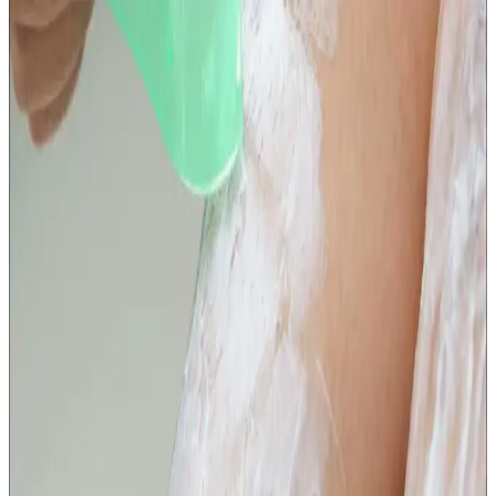
Nutrigen Balık Yağı ve Üzüm Şurubu Seti:
Çocukların Gelişimini Destekleyen Sağlıklı Takviye
Çocukların gelişimini destekleyen Nutrigen Balık Yağı ve Üzüm
Şurubu seti, vitamin ve minerallerle dolu, aromalı ve kullanımı kolay
bir takviye seçeneği sunar.
Çocuklar İçin Güvenilir Probiyotik: Teptip NBL
Probiotic Kids 30 Çiğneme Tableti Özellikleri ve
Faydaları
Teptip NBL Probiotic Kids 30 Çiğneme Tableti, çocukların bağırsak
ve bağışıklık sağlığını destekleyen, tatlı ve kolay çiğnenebilir
formda, 2,3 milyar aktif probiyotik içeren güvenilir bir takviye
ürünüdür.
Nutrigen Balık Yağı ve L-Arjinin Şurubu Çocuklar
İçin Sağlıklı Gelişim Destekleri
Nutrigen Balık Yağı + L-Arjinin şurubu, çocukların gelişimini
destekleyen, portakal aromasıyla kolayca tüketilen doğal içerikli bir
takviyedir. Bağışıklık ve kemik sağlığına katkı sağlar.