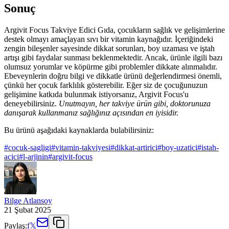
Sonuç
Argivit Focus Takviye Edici Gıda, çocukların sağlık ve gelişimlerine
destek olmayı amaçlayan sıvı bir vitamin kaynağıdır. İçeriğindeki
zengin bileşenler sayesinde dikkat sorunları, boy uzaması ve iştah
artışı gibi faydalar sunması beklenmektedir. Ancak, ürünle ilgili bazı
olumsuz yorumlar ve köpürme gibi problemler dikkate alınmalıdır.
Ebeveynlerin doğru bilgi ve dikkatle ürünü değerlendirmesi önemli,
çünkü her çocuk farklılık gösterebilir. Eğer siz de çocuğunuzun
gelişimine katkıda bulunmak istiyorsanız, Argivit Focus'u
deneyebilirsiniz.
Unutmayın, her takviye ürün gibi, doktorunuza
danışarak kullanmanız sağlığınız açısından en iyisidir.
Bu ürünü aşağıdaki kaynaklarda bulabilirsiniz:
#
cocuk-sagligi
#
vitamin-takviyesi
#
dikkat-artirici
#
boy-uzatici
#
istah-
acici
#
l-arjinin
#
argivit-focus
Bilge Atlansoy
21 Şubat 2025
Paylaş:
f
𝕏