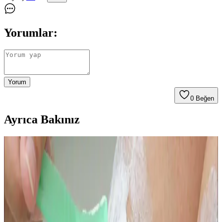
Yorumlar:
Yorum
0
Beğen
Ayrıca Bakınız
Jack N' Jill Doğal Çocuk Diş Fırçası - Çevre Dostu
ve Güvenli Temizlik Seçeneği
Çocuklar için tasarlanmış, doğal ve çevre dostu malzemelerden
üretilmiş Jack N' Jill diş fırçası, nazik ve etkili temizlik sağlar,
ergonomik tasarımıyla kullanım kolaylığı sunar ve çevreye duyarlı
bir diş bakım seçeneğidir.