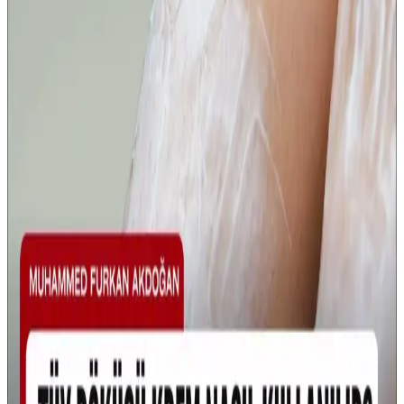
Nutrigen Balık Yağı ve L-Arjinin Şurubu Çocuklar
İçin Sağlıklı Gelişim Destekleri
Nutrigen Balık Yağı + L-Arjinin şurubu, çocukların gelişimini
destekleyen, portakal aromasıyla kolayca tüketilen doğal içerikli bir
takviyedir. Bağışıklık ve kemik sağlığına katkı sağlar.
Çocuklar İçin Diş Fırçası Karşılaştırması: Doğal ve
U Tipi Tasarımların Özellikleri
İki farklı çocuk diş fırçasını detaylı şekilde karşılaştırıyoruz. Doğal
ve çevre dostu tasarım ile U tipi ürünün avantajları ve
dezavantajlarıyla, kullanım kolaylığı ve kullanıcı yorumlarıyla ilgili
bilgiler içerir.
Watsons Shiba Çocuk Diş Fırçası 2'li Kırmızı Mavi
Güvenli ve Etkili Diş Temizliği
Çocukların diş sağlığını koruyan Watsons Shiba 2'li kırmızı-mavi diş
fırçası, yüksek kılları ve ergonomik tasarımıyla nazik ve etkili
temizlik sunar, hijyen ve kullanım kolaylığı sağlar.
Ocean Vitamin D3 600 Çocuklarda Kullanımı ve