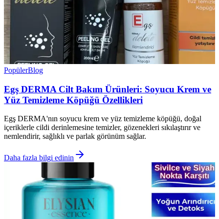
Popüler
Blog
Egş DERMA Cilt Bakım Ürünleri: Soyucu Krem ve
Yüz Temizleme Köpüğü Özellikleri
Egş DERMA'nın soyucu krem ve yüz temizleme köpüğü, doğal
içeriklerle cildi derinlemesine temizler, gözenekleri sıkılaştırır ve
nemlendirir, sağlıklı ve parlak görünüm sağlar.
Daha fazla bilgi edinin