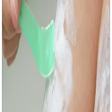
ve Güvenli Temizlik Seçeneği
Çocuklar için tasarlanmış, doğal ve çevre dostu malzemelerden
üretilmiş Jack N' Jill diş fırçası, nazik ve etkili temizlik sağlar,
ergonomik tasarımıyla kullanım kolaylığı sunar ve çevreye duyarlı
bir diş bakım seçeneğidir.
Nutrigen Balık Yağı ve Üzüm Şurubu Seti:
Çocukların Gelişimini Destekleyen Sağlıklı Takviye
Çocukların gelişimini destekleyen Nutrigen Balık Yağı ve Üzüm
Şurubu seti, vitamin ve minerallerle dolu, aromalı ve kullanımı kolay
bir takviye seçeneği sunar.
Çocuklar İçin Güvenilir Probiyotik: Teptip NBL
Probiotic Kids 30 Çiğneme Tableti Özellikleri ve
Faydaları
Teptip NBL Probiotic Kids 30 Çiğneme Tableti, çocukların bağırsak
ve bağışıklık sağlığını destekleyen, tatlı ve kolay çiğnenebilir
formda, 2,3 milyar aktif probiyotik içeren güvenilir bir takviye
ürünüdür.