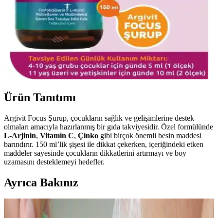
Ürün Tanıtımı
Argivit Focus Şurup, çocukların sağlık ve gelişimlerine destek
olmaları amacıyla hazırlanmış bir gıda takviyesidir. Özel formülünde
L-Arjinin
,
Vitamin C
,
Çinko
gibi birçok önemli besin maddesi
barındırır. 150 ml’lik şişesi ile dikkat çekerken, içeriğindeki etken
maddeler sayesinde çocukların dikkatlerini artırmayı ve boy
uzamasını desteklemeyi hedefler.
Ayrıca Bakınız
Jack N' Jill Doğal Çocuk Diş Fırçası - Çevre Dostu