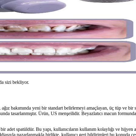
da sizi bekliyor.
 bakımında yeni bir standart belirlemeyi amaçlayan, üç tüp ve bir sp
unda tasarlanmıştır. Ürün, US menşeilidir. Beyazlatıcı macun formunda 
 bir adet spatüldür. Bu yapı, kullanıcıların kullanım kolaylığı ve hijyen
asıyla pazarlanmakla birlikte, kullanıcı geri bildirimleri bu konuda çeşi