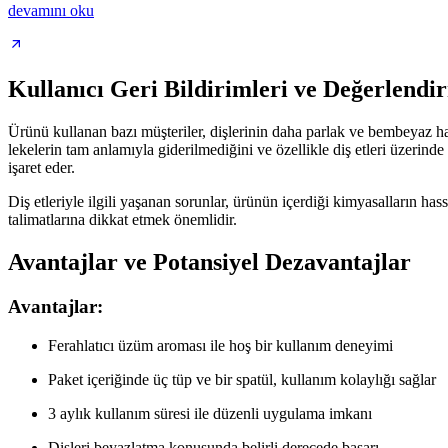
devamını oku
Kullanıcı Geri Bildirimleri ve Değerlendi
Ürünü kullanan bazı müşteriler, dişlerinin daha parlak ve bembeyaz hale
lekelerin tam anlamıyla giderilmediğini ve özellikle diş etleri üzerind
işaret eder.
Diş etleriyle ilgili yaşanan sorunlar, ürünün içerdiği kimyasalların 
talimatlarına dikkat etmek önemlidir.
Avantajlar ve Potansiyel Dezavantajlar
Avantajlar:
Ferahlatıcı üzüm aroması ile hoş bir kullanım deneyimi
Paket içeriğinde üç tüp ve bir spatül, kullanım kolaylığı sağlar
3 aylık kullanım süresi ile düzenli uygulama imkanı
Dişleri beyazlatma konusunda belirli derecede başarı