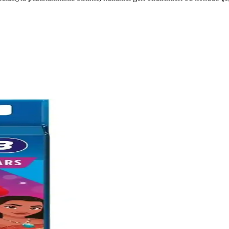
 Doğal ve Etkili Ağız Bakımı Çözümü
leri beyazlatırken diş etlerini güçlendirir, günlük kullanımda ağız hijye
 İnceleme ve Kullanıcı Deneyimleri
 beyazlatma özellikleriyle öne çıkar. Kullanıcı deneyimleri ve performa
e Güvenli Diş Bakım Ürünü
edefleyen, kontrollü ve etkili temizlik sağlayan Türkiye menşeli bir ürün
mizliği Çözümü
lerdeki lekeleri gideren ve doğal yapıya zarar vermeden temizlik sağlayan
l ve Sağlıklı Gülüşler