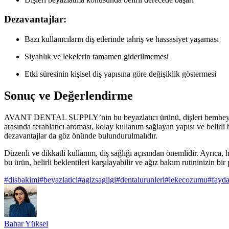
Dezavantajlar:
Bazı kullanıcıların diş etlerinde tahriş ve hassasiyet yaşaması
Siyahlık ve lekelerin tamamen giderilmemesi
Etki süresinin kişisel diş yapısına göre değişiklik göstermesi
Sonuç ve Değerlendirme
AVANT DENTAL SUPPLY’nin bu beyazlatıcı ürünü, dişleri bembeyaz yap
arasında ferahlatıcı aroması, kolay kullanım sağlayan yapısı ve belirli 
dezavantajlar da göz önünde bulundurulmalıdır.
Düzenli ve dikkatli kullanım, diş sağlığı açısından önemlidir. Ayrıca, 
bu ürün, belirli beklentileri karşılayabilir ve ağız bakım rutininizin bir 
#
disbakimi
#
beyazlatici
#
agizsagligi
#
dentalurunleri
#
lekecozumu
#
fayda
Bahar Yüksel