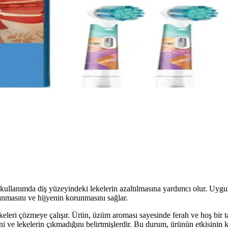
tma özellikleriyle diş sağlığını destekler, nefes ferahlığı sağlar ve has
r ve Pratik Diş Beyazlatma Çözümü
tkili sonuçlarıyla diş beyazlatmada yeni bir standart sunar. Düzenli ku
lığı İncelemesi ve Kullanım Rehberi
formanslı ve estetik tasarımıyla ağız sağlığını koruyan dayanıklı ve u
enses Temasıyla Güvenli Diş Temizliği
 fırçası başlığı, hassas dişlere uygun, hijyenik ve kolay kullanım sağla
i kullanımda diş yüzeyindeki lekelerin azaltılmasına yardımcı olur. Uygul
ınmasını ve hijyenin korunmasını sağlar.
eleri çözmeye çalışır. Ürün, üzüm aroması sayesinde ferah ve hoş bir tat
ini ve lekelerin çıkmadığını belirtmişlerdir. Bu durum, ürünün etkisinin 