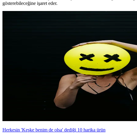
gösterebileceğine işaret eder.
Herkesin 'Keşke benim de olsa' dediği 10 harika ürün