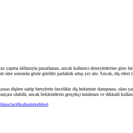
ma iddiasıyla pazarlanan, ancak kullanıcı deneyimlerine göre farklı 
bir süre sonunda gözle görülür parlaklık artışı yer alır. Ancak, diş etle
hassas dişlere sahip bireylerin öncelikle diş hekimine danışması, olası y
parçası olabilir, ancak beklentilerin gerçekçi tutulması ve dikkatli kullanı
liipuclari
#
kullanimrehberi