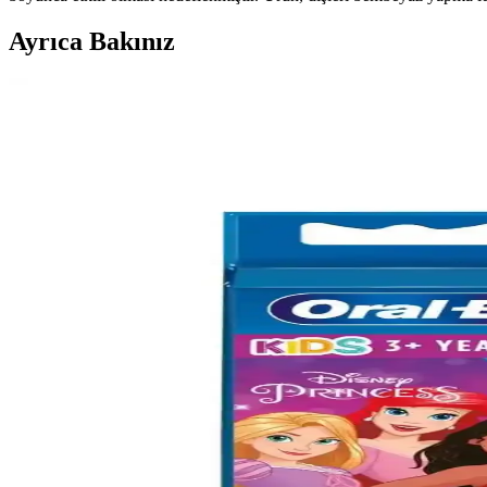
Ayrıca Bakınız
Farmasi Eurofresh Misvaklı Beyazlatıcı Diş Macunu:
Farmasi Eurofresh Misvaklı Beyazlatıcı Diş Macunu, doğal içeriklerle diş
Kyver 3D White 4’lü Oral-B Uyumlu Dış Fırça Başlığı
Kyver’in 3D White 4’lü Oral-B uyumlu fırça başlığı, nazik temizlik ve
bilmeniz gerekenler.
Qartz Diş Temizleme ve Beyazlatma Pastası: Etkili v
Qartz diş temizleme ve beyazlatma pastası, leke ve tartar sorunlarını h
kazandırır.
Magic Kit Diş Temizleme Kiti: Doğal ve Etkili Diş Te
Magic Kit diş temizleme kiti, bitkisel içeriklerle formüle edilmiş, diş
Türkiye Menşeli Mikro Partiküllü Diş Macunu ile Güze