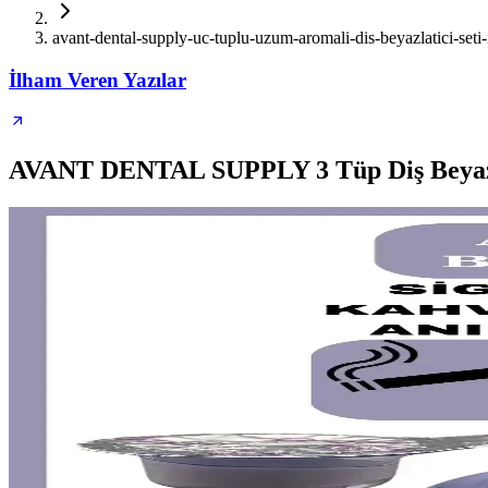
avant-dental-supply-uc-tuplu-uzum-aromali-dis-beyazlatici-seti
İlham Veren Yazılar
AVANT DENTAL SUPPLY 3 Tüp Diş Beyazlat