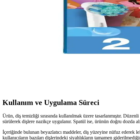
Türkiye menşeli mikro partiküllü diş macunu, nazik temizliği ve beyazla
CREST 3D Whitestrips Profesyonel Etkiler: Güvenili
CREST 3D Whitestrips Profesyonel Etkiler, kolay uygulanabilirliği ve e
Oral-B iO Ultimate Clean Siyah Diş Fırçası Yedek Baş
Oral-B iO Ultimate Clean Siyah Diş Fırçası Yedek Başlığı, yüksek per
Oral-B Çocuklar İçin Yedek Başlık Extra Yumuşak Pr
Oral-B'in çocuklar için tasarladığı yumuşak ve prenses temalı yedek diş
Kullanım ve Uygulama Süreci
Ürün, diş temizliği sırasında kullanılmak üzere tasarlanmıştır. Düzenl
sürülerek dişlere nazikçe uygulanır. Spatül ise, ürünün doğru dozda al
İçeriğinde bulunan beyazlatıcı maddeler, diş yüzeyine nüfuz ederek lek
kullanıcıların bazıları dişlerindeki siyahlıkların tamamen giderilmediğ