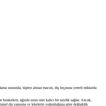
sas dişlere uygun kullanım sunar.
llanımda gözle görülür farklar sağlar.
yumlu diş bakım ürünüdür.
r, çocukların ağız sağlığını korumada etkili bir çözümdür.
ama sırasında, tüpten alınan macun, diş fırçasına yeterli miktarda
 bırakırken, ağızda uzun süre kalıcı bir tazelik sağlar. Ancak,
kişisel diş yapısına ve lekelerin yoğunluğuna göre değişiklik