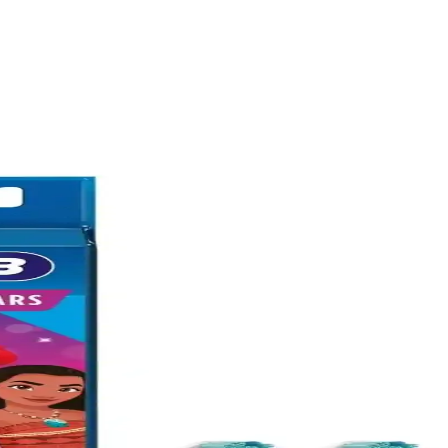
 Doğal ve Etkili Ağız Bakımı Çözümü
leri beyazlatırken diş etlerini güçlendirir, günlük kullanımda ağız hijye
 İnceleme ve Kullanıcı Deneyimleri
 beyazlatma özellikleriyle öne çıkar. Kullanıcı deneyimleri ve performa
e Güvenli Diş Bakım Ürünü
edefleyen, kontrollü ve etkili temizlik sağlayan Türkiye menşeli bir ürün
mizliği Çözümü
lerdeki lekeleri gideren ve doğal yapıya zarar vermeden temizlik sağlayan
l ve Sağlıklı Gülüşler