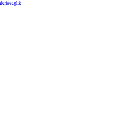
leri
#
saglik
 Doğal ve Etkili Ağız Bakımı Çözümü
leri beyazlatırken diş etlerini güçlendirir, günlük kullanımda ağız hijye
 İnceleme ve Kullanıcı Deneyimleri