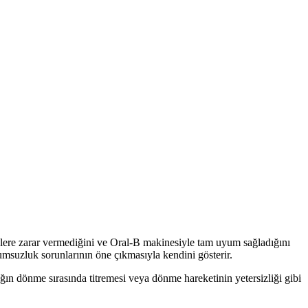
sas dişlere uygun kullanım sunar.
llanımda gözle görülür farklar sağlar.
yumlu diş bakım ürünüdür.
r, çocukların ağız sağlığını korumada etkili bir çözümdür.
dişlere zarar vermediğini ve Oral-B makinesiyle tam uyum sağladığını
yumsuzluk sorunlarının öne çıkmasıyla kendini gösterir.
ığın dönme sırasında titremesi veya dönme hareketinin yetersizliği gibi