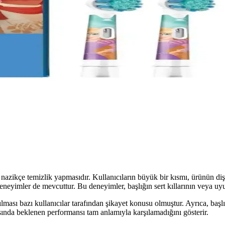
tma özellikleriyle diş sağlığını destekler, nefes ferahlığı sağlar ve has
r ve Pratik Diş Beyazlatma Çözümü
tkili sonuçlarıyla diş beyazlatmada yeni bir standart sunar. Düzenli ku
lığı İncelemesi ve Kullanım Rehberi
formanslı ve estetik tasarımıyla ağız sağlığını koruyan dayanıklı ve u
enses Temasıyla Güvenli Diş Temizliği
 fırçası başlığı, hassas dişlere uygun, hijyenik ve kolay kullanım sağla
en nazikçe temizlik yapmasıdır. Kullanıcıların büyük bir kısmı, ürünün 
 deneyimler de mevcuttur. Bu deneyimler, başlığın sert kıllarının veya u
lması bazı kullanıcılar tarafından şikayet konusu olmuştur. Ayrıca, başl
asında beklenen performansı tam anlamıyla karşılamadığını gösterir.