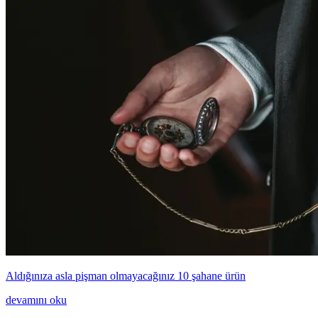
Aldığınıza asla pişman olmayacağınız 10 şahane ürün
devamını oku