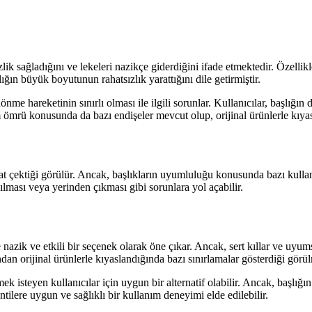
lik sağladığını ve lekeleri nazikçe giderdiğini ifade etmektedir. Özellikle
lığın büyük boyutunun rahatsızlık yarattığını dile getirmiştir.
e hareketinin sınırlı olması ile ilgili sorunlar. Kullanıcılar, başlığın d
nım ömrü konusunda da bazı endişeler mevcut olup, orijinal ürünlerle kı
 çektiği görülür. Ancak, başlıkların uyumluluğu konusunda bazı kullanı
ılması veya yerinden çıkması gibi sorunlara yol açabilir.
nazik ve etkili bir seçenek olarak öne çıkar. Ancak, sert kıllar ve uyum
n orijinal ürünlerle kıyaslandığında bazı sınırlamalar gösterdiği görül
emek isteyen kullanıcılar için uygun bir alternatif olabilir. Ancak, baş
lere uygun ve sağlıklı bir kullanım deneyimi elde edilebilir.