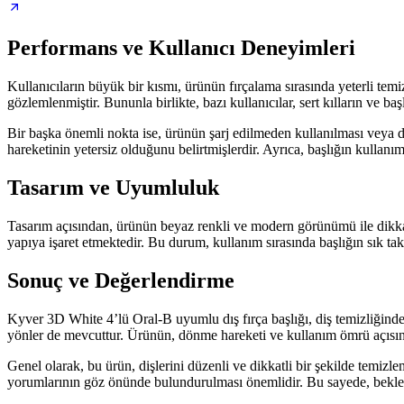
Performans ve Kullanıcı Deneyimleri
Kullanıcıların büyük bir kısmı, ürünün fırçalama sırasında yeterli temiz
gözlemlenmiştir. Bununla birlikte, bazı kullanıcılar, sert kılların ve baş
Bir başka önemli nokta ise, ürünün şarj edilmeden kullanılması veya dönm
hareketinin yetersiz olduğunu belirtmişlerdir. Ayrıca, başlığın kulla
Tasarım ve Uyumluluk
Tasarım açısından, ürünün beyaz renkli ve modern görünümü ile dikkat
yapıya işaret etmektedir. Bu durum, kullanım sırasında başlığın sık tak
Sonuç ve Değerlendirme
Kyver 3D White 4’lü Oral-B uyumlu dış fırça başlığı, diş temizliğinde 
yönler de mevcuttur. Ürünün, dönme hareketi ve kullanım ömrü açısında
Genel olarak, bu ürün, dişlerini düzenli ve dikkatli bir şekilde temizl
yorumlarının göz önünde bulundurulması önemlidir. Bu sayede, beklenti