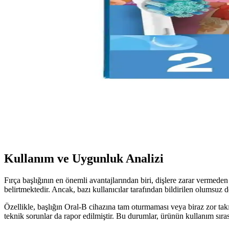
Türkiye menşeli mikro partiküllü diş macunu, nazik temizliği ve beyazla
CREST 3D Whitestrips Profesyonel Etkiler: Güvenili
CREST 3D Whitestrips Profesyonel Etkiler, kolay uygulanabilirliği ve e
Oral-B iO Ultimate Clean Siyah Diş Fırçası Yedek Baş
Oral-B iO Ultimate Clean Siyah Diş Fırçası Yedek Başlığı, yüksek per
Oral-B Çocuklar İçin Yedek Başlık Extra Yumuşak Pr
Oral-B'in çocuklar için tasarladığı yumuşak ve prenses temalı yedek diş
Kullanım ve Uygunluk Analizi
Fırça başlığının en önemli avantajlarından biri, dişlere zarar vermed
belirtmektedir. Ancak, bazı kullanıcılar tarafından bildirilen olumsuz
Özellikle, başlığın Oral-B cihazına tam oturmaması veya biraz zor takı
teknik sorunlar da rapor edilmiştir. Bu durumlar, ürünün kullanım sır