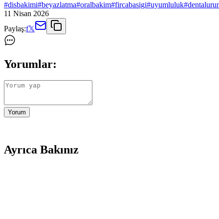
#
disbakimi
#
beyazlatma
#
oralbakim
#
fircabasigi
#
uyumluluk
#
dentalurun
11 Nisan 2026
Paylaş:
f
𝕏
Yorumlar:
Yorum
Ayrıca Bakınız
Farmasi Eurofresh Misvaklı Beyazlatıcı Diş Macunu:
Farmasi Eurofresh Misvaklı Beyazlatıcı Diş Macunu, doğal içeriklerle diş
Kyver 3D White 4’lü Oral-B Uyumlu Dış Fırça Başlığı