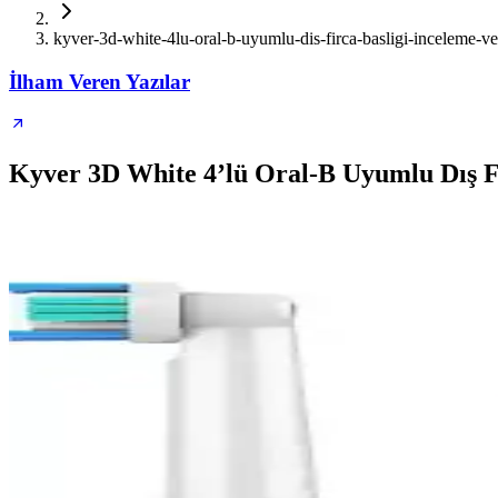
kyver-3d-white-4lu-oral-b-uyumlu-dis-firca-basligi-inceleme-ve
İlham Veren Yazılar
Kyver 3D White 4’lü Oral-B Uyumlu Dış Fır