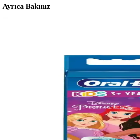
Ayrıca Bakınız
Farmasi Eurofresh Misvaklı Beyazlatıcı Diş Macunu:
Farmasi Eurofresh Misvaklı Beyazlatıcı Diş Macunu, doğal içeriklerle diş
Kyver 3D White 4’lü Oral-B Uyumlu Dış Fırça Başlığı
Kyver’in 3D White 4’lü Oral-B uyumlu fırça başlığı, nazik temizlik ve
bilmeniz gerekenler.
Qartz Diş Temizleme ve Beyazlatma Pastası: Etkili v
Qartz diş temizleme ve beyazlatma pastası, leke ve tartar sorunlarını h
kazandırır.
Magic Kit Diş Temizleme Kiti: Doğal ve Etkili Diş Te
Magic Kit diş temizleme kiti, bitkisel içeriklerle formüle edilmiş, diş
Türkiye Menşeli Mikro Partiküllü Diş Macunu ile Güze