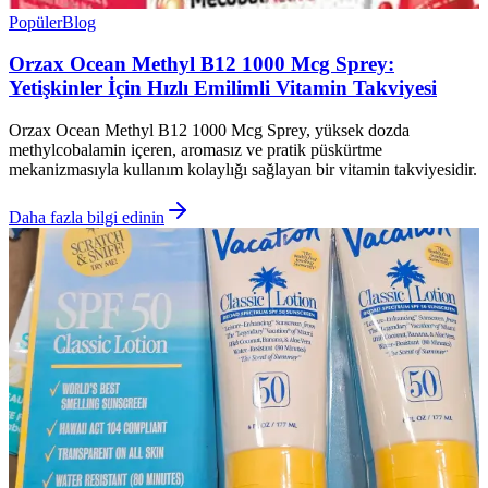
Popüler
Blog
Orzax Ocean Methyl B12 1000 Mcg Sprey:
Yetişkinler İçin Hızlı Emilimli Vitamin Takviyesi
Orzax Ocean Methyl B12 1000 Mcg Sprey, yüksek dozda
methylcobalamin içeren, aromasız ve pratik püskürtme
mekanizmasıyla kullanım kolaylığı sağlayan bir vitamin takviyesidir.
Daha fazla bilgi edinin