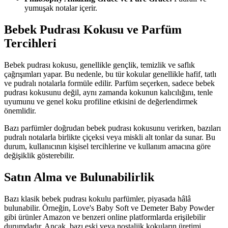
yumuşak notalar içerir.
Bebek Pudrası Kokusu ve Parfüm
Tercihleri
Bebek pudrası kokusu, genellikle gençlik, temizlik ve saflık
çağrışımları yapar. Bu nedenle, bu tür kokular genellikle hafif, tatlı
ve pudralı notalarla formüle edilir. Parfüm seçerken, sadece bebek
pudrası kokusunu değil, aynı zamanda kokunun kalıcılığını, tenle
uyumunu ve genel koku profiline etkisini de değerlendirmek
önemlidir.
Bazı parfümler doğrudan bebek pudrası kokusunu verirken, bazıları
pudralı notalarla birlikte çiçeksi veya miskli alt tonlar da sunar. Bu
durum, kullanıcının kişisel tercihlerine ve kullanım amacına göre
değişiklik gösterebilir.
Satın Alma ve Bulunabilirlik
Bazı klasik bebek pudrası kokulu parfümler, piyasada hâlâ
bulunabilir. Örneğin, Love's Baby Soft ve Demeter Baby Powder
gibi ürünler Amazon ve benzeri online platformlarda erişilebilir
durumdadır. Ancak, bazı eski veya nostaljik kokuların üretimi