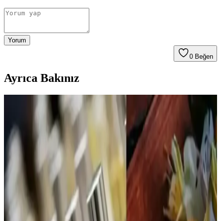
Yorum
0
Beğen
Ayrıca Bakınız
Calvin Klein Contradiction Edp 100 Ml Kadın
Parfümü: Modern ve Kalıcı Çiçeksi Odunsu Koku
Calvin Klein'in Contradiction Edp 100 Ml kadın parfümü, ferah ve
odunsu notalarıyla gün boyu kalıcı, çok yönlü ve şık bir koku sunar,
günlük ve özel kullanımlar için ideal bir tercihtir.
ATTAR ESANS Zümrüt Esansı Doğal Hafif Parfüm
Roll-on 3ml Türkiye Menşei
ATTAR ESANS Zümrüt Esansı, doğal içerikli, hafif ve ferahlatıcı
roll-on parfüm, taşınabilir ve kullanımı kolay, uzun ömürlü, Türkiye