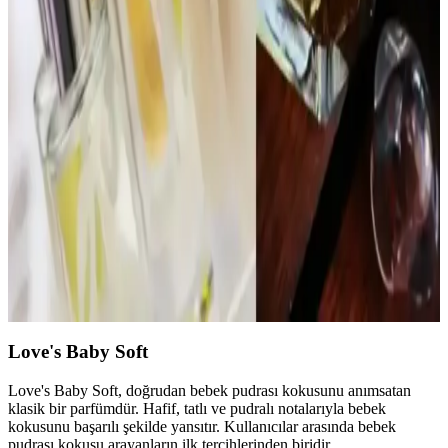
1980'ler Love’s Cologne Parfüm Seti: Vintage
Kokular ve Gençlik Kültürünün İzleri
1980'ler Love’s Cologne parfüm seti, orijinal ve kullanılmamış
kokularıyla nostalji ve vintage parfüm meraklıları için değerli bir
koleksiyon sunar. Set, dönemin gençlik kültürünü yansıtan çeşitli
kokular içerir.
İnsanları Duraklatan ve Övgü Alan Parfümler:
Kalıcılık ve Uyumun Önemi
Reddit kullanıcılarının deneyimlerine göre, Chanel Coco
Mademoiselle ve Glossier You gibi parfümler kalıcılık ve
uyumlarıyla sıkça iltifat alıyor. Parfüm seçerken vücut kokusuyla
uyum ve mevsim dikkate alınmalı.
Love's Baby Soft
Love's Baby Soft, doğrudan bebek pudrası kokusunu anımsatan
klasik bir parfümdür. Hafif, tatlı ve pudralı notalarıyla bebek
kokusunu başarılı şekilde yansıtır. Kullanıcılar arasında bebek
pudrası kokusu arayanların ilk tercihlerinden biridir.