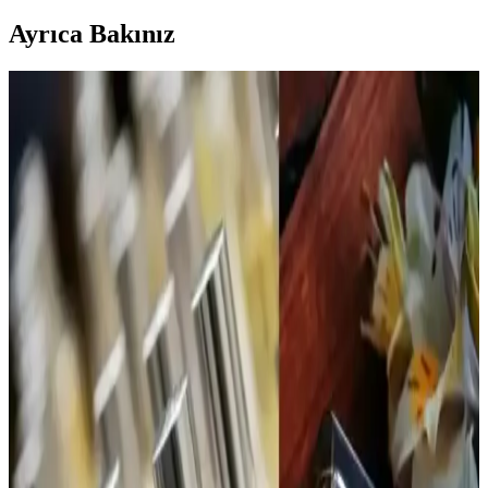
Ayrıca Bakınız
Calvin Klein Contradiction Edp 100 Ml Kadın
Parfümü: Modern ve Kalıcı Çiçeksi Odunsu Koku
Calvin Klein'in Contradiction Edp 100 Ml kadın parfümü, ferah ve
odunsu notalarıyla gün boyu kalıcı, çok yönlü ve şık bir koku sunar,
günlük ve özel kullanımlar için ideal bir tercihtir.
ATTAR ESANS Zümrüt Esansı Doğal Hafif Parfüm
Roll-on 3ml Türkiye Menşei
ATTAR ESANS Zümrüt Esansı, doğal içerikli, hafif ve ferahlatıcı
roll-on parfüm, taşınabilir ve kullanımı kolay, uzun ömürlü, Türkiye
menşei, hassas ciltlere uygun, günlük kullanım için ideal.
Bargello 384 Kadın Parfüm: Aromatik ve Ferah
Koku ile Günlük Şıklık
Bargello 384 Kadın Parfüm, 50 ml'lik şişesiyle uzun süre kalıcılık
sağlayan, ferah ve hafif aromatik yapısıyla günlük kullanım için