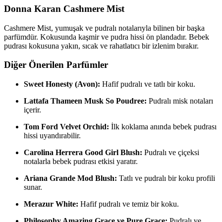
Donna Karan Cashmere Mist
Cashmere Mist, yumuşak ve pudralı notalarıyla bilinen bir başka
parfümdür. Kokusunda kaşmir ve pudra hissi ön plandadır. Bebek
pudrası kokusuna yakın, sıcak ve rahatlatıcı bir izlenim bırakır.
Diğer Önerilen Parfümler
Sweet Honesty (Avon):
Hafif pudralı ve tatlı bir koku.
Lattafa Thameen Musk So Poudree:
Pudralı misk notaları
içerir.
Tom Ford Velvet Orchid:
İlk koklama anında bebek pudrası
hissi uyandırabilir.
Carolina Herrera Good Girl Blush:
Pudralı ve çiçeksi
notalarla bebek pudrası etkisi yaratır.
Ariana Grande Mod Blush:
Tatlı ve pudralı bir koku profili
sunar.
Merazur White:
Hafif pudralı ve temiz bir koku.
Philosophy Amazing Grace ve Pure Grace:
Pudralı ve