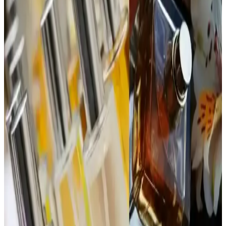
ideal bir seçenektir.
Jean Paul Gaultier La Belle Paradise Garden
Parfümü: Koku Profili ve Kullanıcı Yorumları
Jean Paul Gaultier La Belle Paradise Garden parfümü, tropikal ve
tatlı başlangıcıyla dikkat çekiyor. Vanilya ve muz notalarıyla sıcak
ve kremamsı bir karakter sunuyor. Şişe tasarımı da estetik değer
taşıyor.
1990'lar ve 2000'lerin Başındaki Katia Parfümü:
Hafif ve Tatlı Kokuya Sahip Unutulmuş Tasarım
1990'lar ve 2000'lerin başında popüler olan Katia parfümü, mat
beyaz şişesi ve yengeç pençesine benzeyen kapağıyla hafif ve tatlı
kokusuyla nostalji arayanların ilgisini çekiyor.
Dior Poison Parfüm Reformülasyonları ve
Yaşlanmanın Koku Üzerindeki Etkileri
Dior Poison parfümünde reformülasyonlar, yasal düzenlemeler ve
içerik temini nedeniyle koku değişikliklerine yol açar. EDT ve EDP
versiyonları, yaşlanma ve bölgesel farklılıklar da kokuyu etkiler.