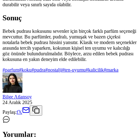
durabilir veya sınırlı sayıda olabilir.
Sonuç
Bebek pudrası kokusunu sevenler için birçok farklı parfüm seçeneği
mevcuttur. Bu parfümler, pudralı, yumuşak ve bazen çiçeksi
notalarla bebek pudrası hissini yansıtır. Klasik ve modern seçenekler
arasında tercih yaparken, kokunun kişisel ten uyumu ve kalıcılığı
göz önünde bulundurulmalıdır. Böylece, arzu edilen bebek pudrası
kokusuna en yakın deneyim elde edilebilir.
#
parfum
#
koku
#
pudra
#
nostalji
#
ten-uyumu
#
kalicilik
#
marka
Bilge Atlansoy
24 Aralık 2025
Paylaş:
f
𝕏
Yorumlar: