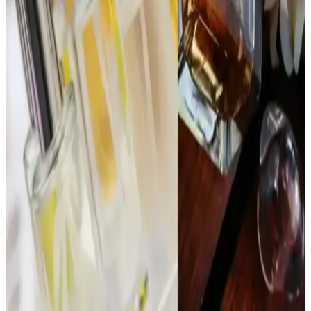
Dior Poison Parfüm Reformülasyonları ve
Yaşlanmanın Koku Üzerindeki Etkileri
Dior Poison parfümünde reformülasyonlar, yasal düzenlemeler ve
içerik temini nedeniyle koku değişikliklerine yol açar. EDT ve EDP
versiyonları, yaşlanma ve bölgesel farklılıklar da kokuyu etkiler.
1980'ler Love’s Cologne Parfüm Seti: Vintage
Kokular ve Gençlik Kültürünün İzleri
1980'ler Love’s Cologne parfüm seti, orijinal ve kullanılmamış
kokularıyla nostalji ve vintage parfüm meraklıları için değerli bir
koleksiyon sunar. Set, dönemin gençlik kültürünü yansıtan çeşitli
kokular içerir.
İnsanları Duraklatan ve Övgü Alan Parfümler:
Kalıcılık ve Uyumun Önemi
Reddit kullanıcılarının deneyimlerine göre, Chanel Coco
Mademoiselle ve Glossier You gibi parfümler kalıcılık ve
uyumlarıyla sıkça iltifat alıyor. Parfüm seçerken vücut kokusuyla
uyum ve mevsim dikkate alınmalı.