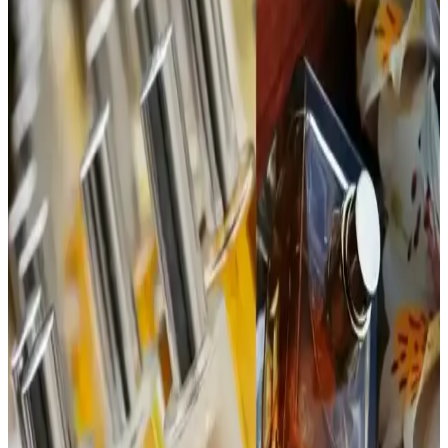
menşei, hassas ciltlere uygun, günlük kullanım için ideal.
Bargello 384 Kadın Parfüm: Aromatik ve Ferah
Koku ile Günlük Şıklık
Bargello 384 Kadın Parfüm, 50 ml'lik şişesiyle uzun süre kalıcılık
sağlayan, ferah ve hafif aromatik yapısıyla günlük kullanım için
ideal bir seçenektir.
Jean Paul Gaultier La Belle Paradise Garden
Parfümü: Koku Profili ve Kullanıcı Yorumları
Jean Paul Gaultier La Belle Paradise Garden parfümü, tropikal ve
tatlı başlangıcıyla dikkat çekiyor. Vanilya ve muz notalarıyla sıcak
ve kremamsı bir karakter sunuyor. Şişe tasarımı da estetik değer
taşıyor.
1990'lar ve 2000'lerin Başındaki Katia Parfümü:
Hafif ve Tatlı Kokuya Sahip Unutulmuş Tasarım
1990'lar ve 2000'lerin başında popüler olan Katia parfümü, mat
beyaz şişesi ve yengeç pençesine benzeyen kapağıyla hafif ve tatlı
kokusuyla nostalji arayanların ilgisini çekiyor.