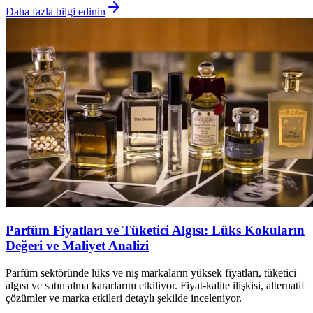
Daha fazla bilgi edinin
Parfüm Fiyatları ve Tüketici Algısı: Lüks Kokuların
Değeri ve Maliyet Analizi
Parfüm sektöründe lüks ve niş markaların yüksek fiyatları, tüketici
algısı ve satın alma kararlarını etkiliyor. Fiyat-kalite ilişkisi, alternatif
çözümler ve marka etkileri detaylı şekilde inceleniyor.