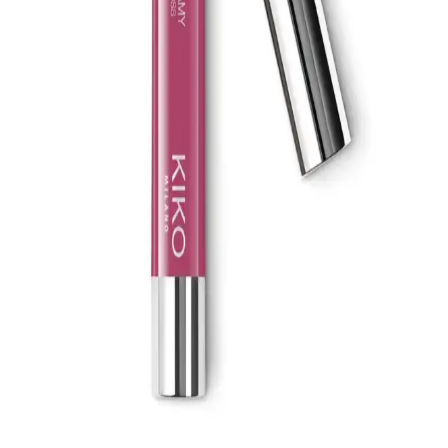
Krem
La Roche-Posay Lipikar AP+M Balsam, kuru ve atopiye eğilimli
ciltler için geliştirilmiş, yoğun nemlendirme ve yatıştırıcı
özellikleriyle öne çıkan, güvenli ve dermatolojik testli bir bakım
ürünüdür.
Natural Colors 3N Koyu Kahve Organik Saç
Boyası: Sağlıklı ve Doğal Renk Seçeneği
Doğal ve sağlıklı içeriklerle formüle edilen Natural Colors 3N koyu
kahve organik saç boyası, amonyaksız yapısı ve kolay
uygulamasıyla uzun süre kalıcı ve parlak sonuçlar sunar.
Baboon Natural Baboon Cilt Temizleme Çubuğu:
Doğal ve Etkili Cilt Bakımı Ürünü
Baboon Natural Baboon Cilt Temizleme Çubuğu, bitkisel içerikleri
ve etkili formülü ile gözenekleri arındırır, siyah noktaları azaltır ve
cilt sağlığını destekler, doğal ve güvenilir bir bakım sağlar.
Organicsun Doğal Kabak Lifli Eşek Sütü Sabunu:
Doğal ve Etkili Cilt Bakım Çözümü