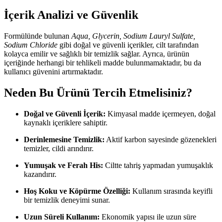
İçerik Analizi ve Güvenlik
Formülünde bulunan
Aqua, Glycerin, Sodium Lauryl Sulfate,
Sodium Chloride
gibi doğal ve güvenli içerikler, cilt tarafından
kolayca emilir ve sağlıklı bir temizlik sağlar. Ayrıca, ürünün
içeriğinde herhangi bir tehlikeli madde bulunmamaktadır, bu da
kullanıcı güvenini artırmaktadır.
Neden Bu Ürünü Tercih Etmelisiniz?
Doğal ve Güvenli İçerik:
Kimyasal madde içermeyen, doğal
kaynaklı içeriklere sahiptir.
Derinlemesine Temizlik:
Aktif karbon sayesinde gözenekleri
temizler, cildi arındırır.
Yumuşak ve Ferah His:
Ciltte tahriş yapmadan yumuşaklık
kazandırır.
Hoş Koku ve Köpürme Özelliği:
Kullanım sırasında keyifli
bir temizlik deneyimi sunar.
Uzun Süreli Kullanım:
Ekonomik yapısı ile uzun süre