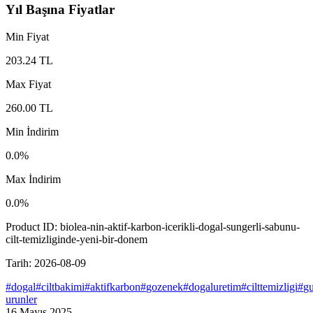
Yıl Başına Fiyatlar
Min Fiyat
203.24
TL
Max Fiyat
260.00
TL
Min İndirim
0.0
%
Max İndirim
0.0
%
Product ID:
biolea-nin-aktif-karbon-icerikli-dogal-sungerli-sabunu-
cilt-temizliginde-yeni-bir-donem
Tarih:
2026-08-09
#
dogal
#
ciltbakimi
#
aktifkarbon
#
gozenek
#
dogaluretim
#
cilttemizligi
#
gu
urunler
16 Mayıs 2025