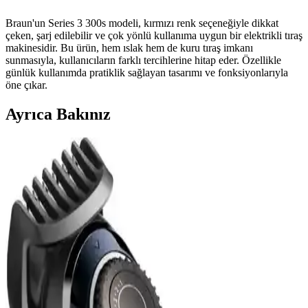
Braun'un Series 3 300s modeli, kırmızı renk seçeneğiyle dikkat
çeken, şarj edilebilir ve çok yönlü kullanıma uygun bir elektrikli tıraş
makinesidir. Bu ürün, hem ıslak hem de kuru tıraş imkanı
sunmasıyla, kullanıcıların farklı tercihlerine hitap eder. Özellikle
günlük kullanımda pratiklik sağlayan tasarımı ve fonksiyonlarıyla
öne çıkar.
Ayrıca Bakınız
Braun Series 3 300s Elektrikli Tıraş Makinesi
İncelemesi ve Özellikleri
Braun Series 3 300s, ıslak ve kuru kullanıma uygun, yıkanabilir ve
hızlı şarj özellikli modern tasarımlı elektrikli tıraş makinesi. Günlük
kullanım için ideal, hafif ve kablosuz pratiklik sunar.
Fakir Exetrim ve Grundig MS 7640 Elektrikli Tıraş
Makineleri Karşılaştırması
Fakir Exetrim ve Grundig MS 7640 modellerinin özellikleri,
performansları ve kullanıcı yorumlarıyla detaylı karşılaştırması,