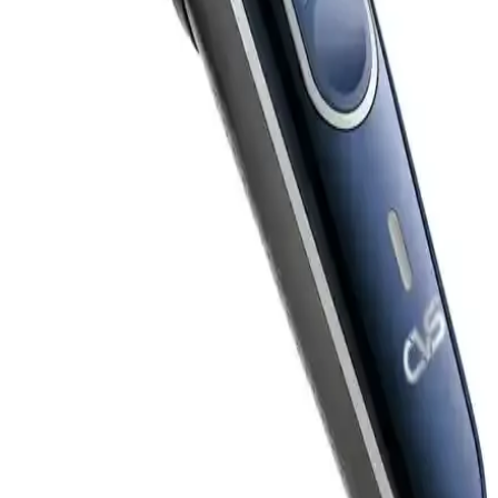
Xiaomi S301 Elektrikli Tıraş Makinesi: Dayanıklı,
Çok Yönlü ve Yüksek Performanslı
Xiaomi S301 modeli, seramik bıçakları, suya dayanıklılığı ve akıllı
özellikleriyle öne çıkan yüksek kaliteli bir elektrikli tıraş makinesidir.
Kuru ve ıslak kullanımı, uzun pil ömrü ve kolay bakım imkanlarıyla
günlük bakımınızı kolaylaştırır.
Grundig MS 7640 Tıraş Makinesi İncelemesi: Çok
Yönlü, Kablosuz ve Su Geçirmez Özellikler
Grundig MS 7640, kablosuz kullanımı, suya dayanıklılığı ve çok
fonksiyonlu başlıklarıyla günlük bakımda tercih edilen şık ve
dayanıklı bir tıraş makinesidir.
Enchen BlackStone 3D Elektrikli Tıraş Makinesi:
Yüksek Teknoloji ve Pratik Kullanım Özellikleri
Enchen BlackStone 3D Elektrikli Tıraş Makinesi, üstün performans,
şık tasarım ve pratik kullanım özellikleriyle günlük bakımda yeni
standartlar getiriyor.
CVS DN 7493 Sakal Kesme Makinesi İncelemesi: