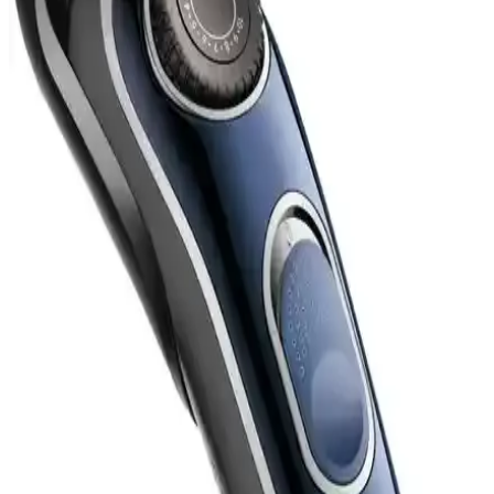
ihtiyaçlara uygun seçim yapmanıza yardımcı olur.
Philips X9002/30 Skinıq Pro Elektrikli Tıraş
Makinesi Detayları ve Kullanıcı Yorumları
Philips Skinıq Pro, hem ıslak hem kuru kullanım sağlayan, uzun pil
ömrü ve kolay temizlenebilir yapısıyla öne çıkan yüksek
performanslı elektrikli tıraş makinesidir.
Xiaomi Mijia 3D Elektrikli Tıraş Makinesi
İncelemesi Günlük Kullanım ve Performans
Değerlendirmesi
Xiaomi Mijia 3D Elektrikli Tıraş Makinesi, su geçirmez, hızlı şarjlı
ve hafif tasarımıyla günlük kullanım için ideal, kullanıcı
yorumlarıyla performansı değerlendirilen inovatif bir tıraş cihazıdır.
Xiaomi S301 Elektrikli Tıraş Makinesi: Dayanıklı,
Çok Yönlü ve Yüksek Performanslı
Xiaomi S301 modeli, seramik bıçakları, suya dayanıklılığı ve akıllı
özellikleriyle öne çıkan yüksek kaliteli bir elektrikli tıraş makinesidir.
Kuru ve ıslak kullanımı, uzun pil ömrü ve kolay bakım imkanlarıyla