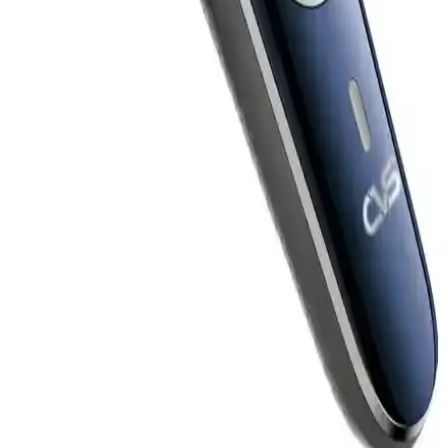
günlük bakımınızı kolaylaştırır.
Grundig MS 7640 Tıraş Makinesi İncelemesi: Çok
Yönlü, Kablosuz ve Su Geçirmez Özellikler
Grundig MS 7640, kablosuz kullanımı, suya dayanıklılığı ve çok
fonksiyonlu başlıklarıyla günlük bakımda tercih edilen şık ve
dayanıklı bir tıraş makinesidir.
Enchen BlackStone 3D Elektrikli Tıraş Makinesi:
Yüksek Teknoloji ve Pratik Kullanım Özellikleri
Enchen BlackStone 3D Elektrikli Tıraş Makinesi, üstün performans,
şık tasarım ve pratik kullanım özellikleriyle günlük bakımda yeni
standartlar getiriyor.
CVS DN 7493 Sakal Kesme Makinesi İncelemesi:
Özellikler, Performans ve Kullanıcı Yorumları
CVS DN 7493 sakal kesme makinesi, kablosuz kullanımı, uzun pil
ömrü ve çok yönlü aparatlarıyla öne çıkar. Günlük bakım için ideal,
performans ve kullanıcı memnuniyetine odaklanan pratik bir
seçenektir.