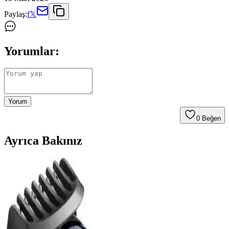
Paylaş:
f
𝕏
Yorumlar:
Yorum
0
Beğen
Ayrıca Bakınız
Braun Series 3 300s Elektrikli Tıraş Makinesi
İncelemesi ve Özellikleri
Braun Series 3 300s, ıslak ve kuru kullanıma uygun, yıkanabilir ve
hızlı şarj özellikli modern tasarımlı elektrikli tıraş makinesi. Günlük
kullanım için ideal, hafif ve kablosuz pratiklik sunar.