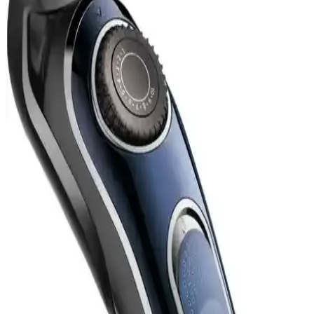
Fakir Exetrim ve Grundig MS 7640 Elektrikli Tıraş
Makineleri Karşılaştırması
Fakir Exetrim ve Grundig MS 7640 modellerinin özellikleri,
performansları ve kullanıcı yorumlarıyla detaylı karşılaştırması,
ihtiyaçlara uygun seçim yapmanıza yardımcı olur.
Philips X9002/30 Skinıq Pro Elektrikli Tıraş
Makinesi Detayları ve Kullanıcı Yorumları
Philips Skinıq Pro, hem ıslak hem kuru kullanım sağlayan, uzun pil
ömrü ve kolay temizlenebilir yapısıyla öne çıkan yüksek
performanslı elektrikli tıraş makinesidir.
Xiaomi Mijia 3D Elektrikli Tıraş Makinesi
İncelemesi Günlük Kullanım ve Performans
Değerlendirmesi
Xiaomi Mijia 3D Elektrikli Tıraş Makinesi, su geçirmez, hızlı şarjlı
ve hafif tasarımıyla günlük kullanım için ideal, kullanıcı
yorumlarıyla performansı değerlendirilen inovatif bir tıraş cihazıdır.