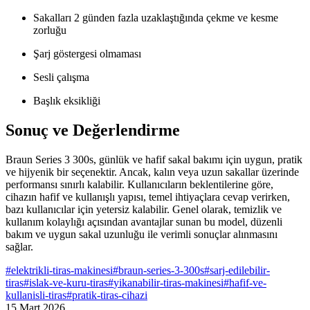
Sakalları 2 günden fazla uzaklaştığında çekme ve kesme
zorluğu
Şarj göstergesi olmaması
Sesli çalışma
Başlık eksikliği
Sonuç ve Değerlendirme
Braun Series 3 300s, günlük ve hafif sakal bakımı için uygun, pratik
ve hijyenik bir seçenektir. Ancak, kalın veya uzun sakallar üzerinde
performansı sınırlı kalabilir. Kullanıcıların beklentilerine göre,
cihazın hafif ve kullanışlı yapısı, temel ihtiyaçlara cevap verirken,
bazı kullanıcılar için yetersiz kalabilir. Genel olarak, temizlik ve
kullanım kolaylığı açısından avantajlar sunan bu model, düzenli
bakım ve uygun sakal uzunluğu ile verimli sonuçlar alınmasını
sağlar.
#
elektrikli-tiras-makinesi
#
braun-series-3-300s
#
sarj-edilebilir-
tiras
#
islak-ve-kuru-tiras
#
yikanabilir-tiras-makinesi
#
hafif-ve-
kullanisli-tiras
#
pratik-tiras-cihazi
15 Mart 2026