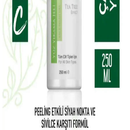
Çözüm
Madeleb Krem ve CC krem seti, cilt tipine uygun, doğal içerikli ve
vegan formülüyle günlük bakımda pratik ve etkili çözümler sunar.
Yves Rocher Tropikal Hindistan Cevizi Vücut
Losyonu Doğal Nemlendirici ve Besleyici Özellikler
Yves Rocher'in tropikal hindistan cevizi içeren vegan vücut losyonu,
tüm cilt tipleri için uygun, doğal içeriklerle formüle edilmiştir. Hafif
yapısı ve kalıcı kokusuyla cildi nemlendirir ve besler.
La Roche-Posay Lipikar Syndet AP+ Hassas ve
Kuru Ciltler İçin Temizlik Jeli Ürün Özellikleri
La Roche-Posay Lipikar Syndet AP+ arındırıcı vücut yıkama jeli,
hassas ve kuru ciltlere uygun, yatıştırıcı ve nemlendirici etkileriyle
günlük kullanımda cilt sağlığını koruyan etkili bir temizlik ürünüdür.
Carvien's Çay Ağacı Yağlı Yüz Yıkama Jeli: Doğal
ve Etkili Temizlik Ürünü Özellikleri ve Kullanımı
Carvien's Çay Ağacı Yağlı Yüz Yıkama Jeli, doğal içeriklerle akne