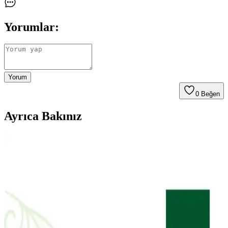
Yorumlar:
Yorum
0
Beğen
Ayrıca Bakınız
Doa Hyaluronic Acid ve Vitamin C Serumu: Cilt
Sağlığını Destekleyen Güçlü Bakım Ürünü
Doa Hyaluronic Acid & Vitamin C Serum, yoğun nem ve parlaklık
sağlar, hassas ciltlere uygun, parfümsüz ve çevre dostu formülüyle
cilt bakımında etkili bir seçenek sunar.
The Purest Solutions Karma Ciltler İçin Aydınlatıcı