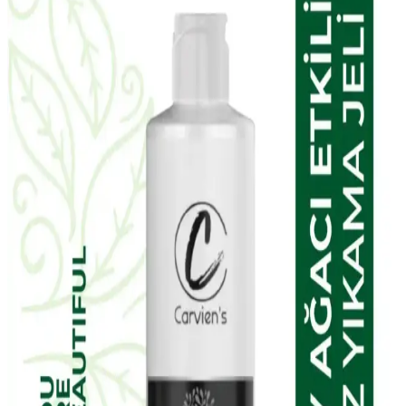
ve Yenileyici Bakım Seti İncelemesi
The Purest Solutions karma ciltler için aydınlatıcı ve yenileyici
bakım seti, doğal içerikleriyle cilt tonunu eşitler, gözenekleri
sıkılaştırır ve parlaklık kazandırır. Düzenli kullanımda gözle görülür
farklar sağlar.
NIVEA Expert Filler Yoğun Yaşlanma Karşıtı
Gündüz Bakım Kremi İncelemesi ve Kullanım
Yöntemleri
NIVEA Expert Filler Yoğun Yaşlanma Karşıtı Gündüz Bakım
Kremi, hyaluronik asit ve SPF 30 ile cildi nemlendirir, yaşlanma
belirtilerine karşı korur ve pürüzsüzleştirir, hassas ciltler için uygun
ve parfümsüzdür.
EDLIKE Saf Yağlardan Yapılan El Yapımı Adaçayı
Sabunu Doğal ve Etkili Cilt Bakımı İçin Uygun Bir
Seçenek
EDLIKE'in saf yağlar ve el yapımı adaçayı ile zenginleştirilmiş
sabunu, cildi nazikçe temizler, nemlendirir ve ferahlatır. Hassas
ciltlere uygun, doğal içerikli ve uzun süre kullanılabilen bu ürün, cilt
sağlığını destekler.