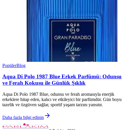
Popüler
Blog
Aqua Di Polo 1987 Blue Erkek Parfümü: Odunsu
ve Ferah Kokusu ile Günlük Şıklık
Aqua Di Polo 1987 Blue, odunsu ve ferah aromasıyla enerjik
erkeklere hitap eden, kalıcı ve etkileyici bir parfümdür. Gün boyu
tazelik ve özgüven sağlar, sportif yaşam tarzını yansıtır.
Daha fazla bilgi edinin