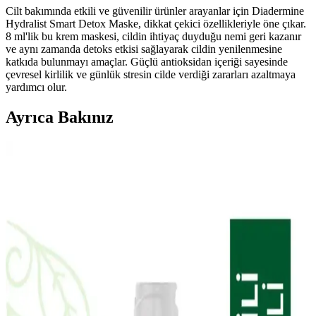
Cilt bakımında etkili ve güvenilir ürünler arayanlar için Diadermine
Hydralist Smart Detox Maske, dikkat çekici özellikleriyle öne çıkar.
8 ml'lik bu krem maskesi, cildin ihtiyaç duyduğu nemi geri kazanır
ve aynı zamanda detoks etkisi sağlayarak cildin yenilenmesine
katkıda bulunmayı amaçlar. Güçlü antioksidan içeriği sayesinde
çevresel kirlilik ve günlük stresin cilde verdiği zararları azaltmaya
yardımcı olur.
Ayrıca Bakınız
Doa Hyaluronic Acid ve Vitamin C Serumu: Cilt
Sağlığını Destekleyen Güçlü Bakım Ürünü
Doa Hyaluronic Acid & Vitamin C Serum, yoğun nem ve parlaklık
sağlar, hassas ciltlere uygun, parfümsüz ve çevre dostu formülüyle
cilt bakımında etkili bir seçenek sunar.
The Purest Solutions Karma Ciltler İçin Aydınlatıcı
ve Yenileyici Bakım Seti İncelemesi
The Purest Solutions karma ciltler için aydınlatıcı ve yenileyici
bakım seti, doğal içerikleriyle cilt tonunu eşitler, gözenekleri