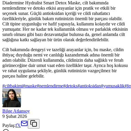
Diadermine Hydralist Smart Detox Maske, cilt bakımında
nemlendirme ve detoks etkisi arayanlar için pratik ve etkili bir
seçenek sunar. Güçlü antioksidan içeriği ve cildi rahatlatıcı
özellikleriyle, günlük bakım rutininizin önemli bir parçası olabilir.
Cilt tipine uygunluğu ve hafif yapısıyla, kullanımı kolaydır ve cildi
yumuşatır. Her ne kadar tek kullanımlık olması ve parlaklık etkisinin
sınırlı olması gibi bazı dezavantajlar bulunsa da, genel anlamda cilt
sağlığına katkı sağlayan bir ürün olarak değerlendirilebilir.
Cilt bakımında dengeyi ve tazeliği arayanlar için, bu maske, cildin
ihtiyaç duyduğu nemi ve canlılığı kazandırmak adına önemli bir
adım olabilir. Düzenli kullanımda, cildinizin daha sağlıklı ve ferah
görüneceğine dair umut vaat eden özellikler taşır. Ayrıca hoş kokusu
ve rahat uygulama şekliyle, günlük rutininizin vazgeçilmez bir
parçası haline gelebilir.
#
ciltbakimi
#
maske
#
nemlendirme
#
detoks
#
antioksidan
#
yumusaklik
#
fe
Bilge Atlansoy
9 Şubat 2026
Paylaş:
f
𝕏