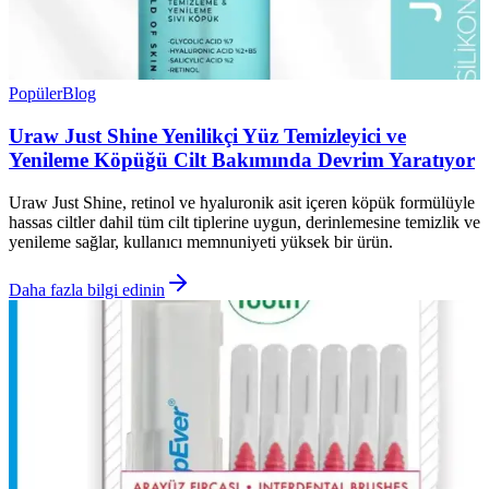
Popüler
Blog
Uraw Just Shine Yenilikçi Yüz Temizleyici ve
Yenileme Köpüğü Cilt Bakımında Devrim Yaratıyor
Uraw Just Shine, retinol ve hyaluronik asit içeren köpük formülüyle
hassas ciltler dahil tüm cilt tiplerine uygun, derinlemesine temizlik ve
yenileme sağlar, kullanıcı memnuniyeti yüksek bir ürün.
Daha fazla bilgi edinin