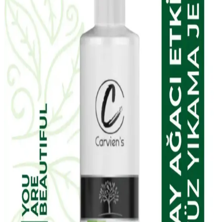
sıkılaştırır ve parlaklık kazandırır. Düzenli kullanımda gözle görülür
farklar sağlar.
NIVEA Expert Filler Yoğun Yaşlanma Karşıtı
Gündüz Bakım Kremi İncelemesi ve Kullanım
Yöntemleri
NIVEA Expert Filler Yoğun Yaşlanma Karşıtı Gündüz Bakım
Kremi, hyaluronik asit ve SPF 30 ile cildi nemlendirir, yaşlanma
belirtilerine karşı korur ve pürüzsüzleştirir, hassas ciltler için uygun
ve parfümsüzdür.
EDLIKE Saf Yağlardan Yapılan El Yapımı Adaçayı
Sabunu Doğal ve Etkili Cilt Bakımı İçin Uygun Bir
Seçenek
EDLIKE'in saf yağlar ve el yapımı adaçayı ile zenginleştirilmiş
sabunu, cildi nazikçe temizler, nemlendirir ve ferahlatır. Hassas
ciltlere uygun, doğal içerikli ve uzun süre kullanılabilen bu ürün, cilt
sağlığını destekler.
W-Lab Kozmetik Madeleb Krem ve Selin Beauty
CC Krem Seti: Günlük Cilt Bakımı İçin Çok Yönlü