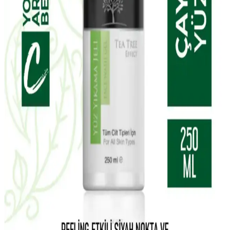
W-Lab Kozmetik Madeleb Krem ve Selin Beauty
CC Krem Seti: Günlük Cilt Bakımı İçin Çok Yönlü
Çözüm
Madeleb Krem ve CC krem seti, cilt tipine uygun, doğal içerikli ve
vegan formülüyle günlük bakımda pratik ve etkili çözümler sunar.
Yves Rocher Tropikal Hindistan Cevizi Vücut
Losyonu Doğal Nemlendirici ve Besleyici Özellikler
Yves Rocher'in tropikal hindistan cevizi içeren vegan vücut losyonu,
tüm cilt tipleri için uygun, doğal içeriklerle formüle edilmiştir. Hafif
yapısı ve kalıcı kokusuyla cildi nemlendirir ve besler.
La Roche-Posay Lipikar Syndet AP+ Hassas ve
Kuru Ciltler İçin Temizlik Jeli Ürün Özellikleri
La Roche-Posay Lipikar Syndet AP+ arındırıcı vücut yıkama jeli,
hassas ve kuru ciltlere uygun, yatıştırıcı ve nemlendirici etkileriyle
günlük kullanımda cilt sağlığını koruyan etkili bir temizlik ürünüdür.
Carvien's Çay Ağacı Yağlı Yüz Yıkama Jeli: Doğal