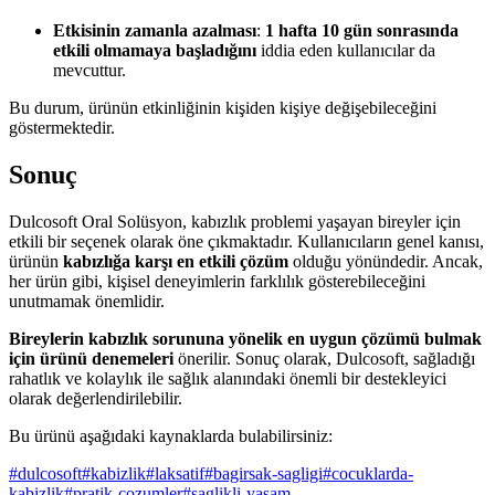
Etkisinin zamanla azalması
:
1 hafta 10 gün sonrasında
etkili olmamaya başladığını
iddia eden kullanıcılar da
mevcuttur.
Bu durum, ürünün etkinliğinin kişiden kişiye değişebileceğini
göstermektedir.
Sonuç
Dulcosoft Oral Solüsyon, kabızlık problemi yaşayan bireyler için
etkili bir seçenek olarak öne çıkmaktadır. Kullanıcıların genel kanısı,
ürünün
kabızlığa karşı en etkili çözüm
olduğu yönündedir. Ancak,
her ürün gibi, kişisel deneyimlerin farklılık gösterebileceğini
unutmamak önemlidir.
Bireylerin kabızlık sorununa yönelik en uygun çözümü bulmak
için ürünü denemeleri
önerilir. Sonuç olarak, Dulcosoft, sağladığı
rahatlık ve kolaylık ile sağlık alanındaki önemli bir destekleyici
olarak değerlendirilebilir.
Bu ürünü aşağıdaki kaynaklarda bulabilirsiniz:
#
dulcosoft
#
kabizlik
#
laksatif
#
bagirsak-sagligi
#
cocuklarda-
kabizlik
#
pratik-cozumler
#
saglikli-yasam