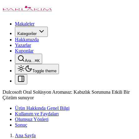
Makaleler
Kategoriler
Hakkımızda
Yazarlar
Kuponlar
Ara...
⌘
K
Toggle theme
Dulcosoft Oral Solüsyon Aromasız: Kabızlık Sorununa Etkili Bir
Çözüm sunuyor
Ürün Hakkında Genel Bilgi
Kullanım ve Faydaları
Olumsuz Yönleri
Sonuç
Ana Sayfa