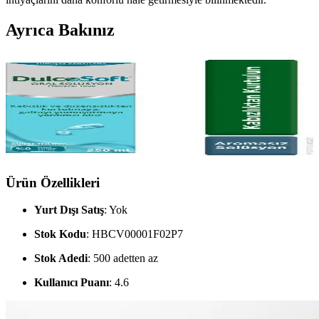
Ayrıca Bakınız
Dulcosoft Oral Solüsyon Aromasız: Kabızlık
Sorununa Etkili Bir Çözüm sunuyor
Dulcosoft Oral Solüsyon Aromasız, kabızlık sorununa pratik bir
çözüm sunarak tuvalet deneyimini konforlu hale getirir. Kullanıcılar,
etkisini ilk kullanımdan itibaren hissettiklerini belirtmektedirler.
Ürün Özellikleri
Yurt Dışı Satış
: Yok
Stok Kodu
: HBCV00001F02P7
Stok Adedi
: 500 adetten az
Kullanıcı Puanı
: 4.6