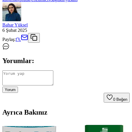
Bahar Yüksel
6 Şubat 2025
Paylaş:
f
𝕏
Yorumlar:
Yorum
0
Beğen
Ayrıca Bakınız
Dulcosoft Oral Solüsyon Aromasız: Kabızlık