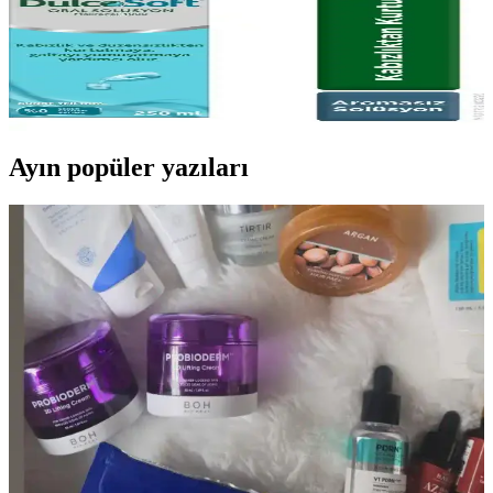
Sorununa Etkili Bir Çözüm sunuyor
Dulcosoft Oral Solüsyon Aromasız, kabızlık sorununa pratik bir
çözüm sunarak tuvalet deneyimini konforlu hale getirir. Kullanıcılar,
etkisini ilk kullanımdan itibaren hissettiklerini belirtmektedirler.
Ayın popüler yazıları