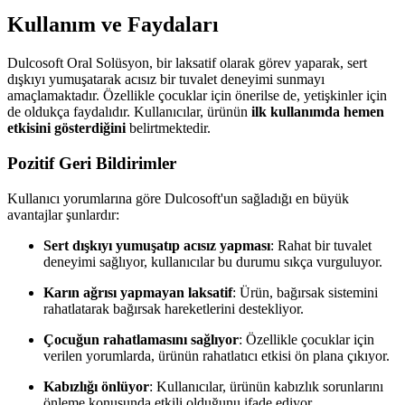
Kullanım ve Faydaları
Dulcosoft Oral Solüsyon, bir laksatif olarak görev yaparak, sert
dışkıyı yumuşatarak acısız bir tuvalet deneyimi sunmayı
amaçlamaktadır. Özellikle çocuklar için önerilse de, yetişkinler için
de oldukça faydalıdır. Kullanıcılar, ürünün
ilk kullanımda hemen
etkisini gösterdiğini
belirtmektedir.
Pozitif Geri Bildirimler
Kullanıcı yorumlarına göre Dulcosoft'un sağladığı en büyük
avantajlar şunlardır:
Sert dışkıyı yumuşatıp acısız yapması
: Rahat bir tuvalet
deneyimi sağlıyor, kullanıcılar bu durumu sıkça vurguluyor.
Karın ağrısı yapmayan laksatif
: Ürün, bağırsak sistemini
rahatlatarak bağırsak hareketlerini destekliyor.
Çocuğun rahatlamasını sağlıyor
: Özellikle çocuklar için
verilen yorumlarda, ürünün rahatlatıcı etkisi ön plana çıkıyor.
Kabızlığı önlüyor
: Kullanıcılar, ürünün kabızlık sorunlarını
önleme konusunda etkili olduğunu ifade ediyor.