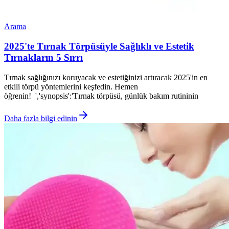
Arama
2025'te Tırnak Törpüsüyle Sağlıklı ve Estetik
Tırnakların 5 Sırrı
Tırnak sağlığınızı koruyacak ve estetiğinizi artıracak 2025'in en
etkili törpü yöntemlerini keşfedin. Hemen
öğrenin! ','synopsis':'Tırnak törpüsü, günlük bakım rutininin
Daha fazla bilgi edinin