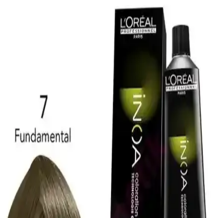
Modern ve Şık Tasarımıyla Kullanıcıların Beğenisini
Kazanıyor
DUFF CLEAN saç kurutma bonesi, mikrofiber yapısı ve şık
tasarımıyla saçları nazikçe kurutur, kullanım kolaylığı sağlar ve
estetik görünüm sunar.
Orginx Hızlı Saç Uzatma Serumu ve Kara Sarımsak
Yağı ile Saç Sağlığında Yeni Dönem
Orginx'in saç uzatma serumu ve kara sarımsak yağı, saç sağlığını
destekleyerek dökülmeyi azaltır, güçlendirir ve parlaklık kazandırır.
Düzenli kullanım ile etkili sonuçlar sağlar.
ZENTO Mor Şampuanı ile Saç Renk Koruma ve
Parlaklık Sağlayan Güvenilir Bakım Ürünü
ZENTO Mor Şampuanı, renk koruma ve parlaklık sağlayan, UV
filtresi ve sülfatsız formülüyle gri ve beyaz saçlara özel bakım sunar,
saçlara güç ve canlılık kazandırır.
Saç ve Sakal Beyazlıklarını Gidermeye Yönelik
Doğal Katı Şampuan Ürünü İncelemesi