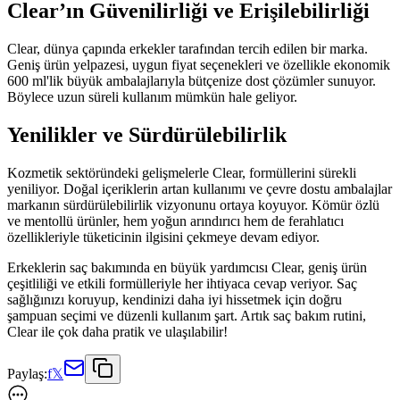
Clear’ın Güvenilirliği ve Erişilebilirliği
Clear, dünya çapında erkekler tarafından tercih edilen bir marka.
Geniş ürün yelpazesi, uygun fiyat seçenekleri ve özellikle ekonomik
600 ml'lik büyük ambalajlarıyla bütçenize dost çözümler sunuyor.
Böylece uzun süreli kullanım mümkün hale geliyor.
Yenilikler ve Sürdürülebilirlik
Kozmetik sektöründeki gelişmelerle Clear, formüllerini sürekli
yeniliyor. Doğal içeriklerin artan kullanımı ve çevre dostu ambalajlar
markanın sürdürülebilirlik vizyonunu ortaya koyuyor. Kömür özlü
ve mentollü ürünler, hem yoğun arındırıcı hem de ferahlatıcı
özellikleriyle tüketicinin ilgisini çekmeye devam ediyor.
Erkeklerin saç bakımında en büyük yardımcısı Clear, geniş ürün
çeşitliliği ve etkili formülleriyle her ihtiyaca cevap veriyor. Saç
sağlığınızı koruyup, kendinizi daha iyi hissetmek için doğru
şampuan seçimi ve düzenli kullanım şart. Artık saç bakım rutini,
Clear ile çok daha pratik ve ulaşılabilir!
Paylaş:
f
𝕏