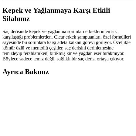
Kepek ve Yağlanmaya Karşı Etkili
Silahınız
Saç derisinde kepek ve yağlanma sorunları erkeklerin en sık
karşılaştığı problemlerden. Clear erkek şampuanları, özel formülleri
sayesinde bu sorunlara karşı adeta kalkan görevi görüyor. Özellikle
kömür özlü ve mentollü çeşitler, saç derisini derinlemesine
temizleyip ferahlatırken, birikmiş kir ve yağdan eser bırakmıyor.
Böylece sadece temiz değil, sağlıklı bir saç derisi ortaya çıkıyor.
Ayrıca Bakınız
Yağlı Saçlar İçin Dengeleyici Şampuan: Etkili ve
Güvenilir Saç Bakım Çözümü
Insight Yağlı Saçlar Dengeleyici Şampuan, yağlı saç derisini kontrol
altına alır, saçları hafifletir ve ferahlatır. Kullanıcılar, etkili sonuçlar
ve ferahlık deneyimlerini paylaşıyor.
DUFF CLEAN Mikrofiber Saç Kurutma Bonesi