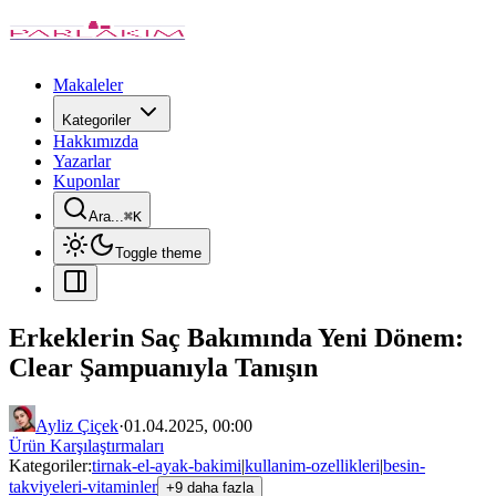
Makaleler
Kategoriler
Hakkımızda
Yazarlar
Kuponlar
Ara...
⌘
K
Toggle theme
Erkeklerin Saç Bakımında Yeni Dönem:
Clear Şampuanıyla Tanışın
Ayliz Çiçek
·
01.04.2025, 00:00
Ürün Karşılaştırmaları
Kategoriler:
tirnak-el-ayak-bakimi
|
kullanim-ozellikleri
|
besin-
takviyeleri-vitaminler
+9 daha fazla