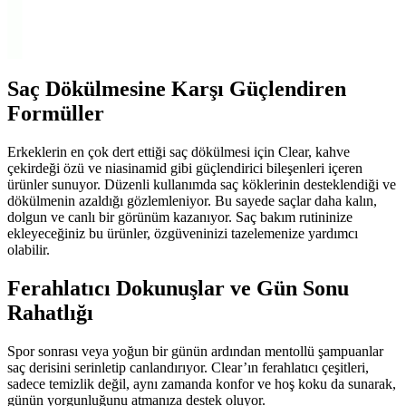
İnoa amonyaksız saç boyası, doğal yapıya zarar vermeden parlak,
uzun süre kalıcı renkler sunar. Beyaz kapama ve bakım özellikleriyle
sağlıklı saçlar sağlar, profesyonel kullanım için ideal.
Saç Dökülmesine Karşı Güçlendiren
Formüller
Erkeklerin en çok dert ettiği saç dökülmesi için Clear, kahve
çekirdeği özü ve niasinamid gibi güçlendirici bileşenleri içeren
ürünler sunuyor. Düzenli kullanımda saç köklerinin desteklendiği ve
dökülmenin azaldığı gözlemleniyor. Bu sayede saçlar daha kalın,
dolgun ve canlı bir görünüm kazanıyor. Saç bakım rutininize
ekleyeceğiniz bu ürünler, özgüveninizi tazelemenize yardımcı
olabilir.
Ferahlatıcı Dokunuşlar ve Gün Sonu
Rahatlığı
Spor sonrası veya yoğun bir günün ardından mentollü şampuanlar
saç derisini serinletip canlandırıyor. Clear’ın ferahlatıcı çeşitleri,
sadece temizlik değil, aynı zamanda konfor ve hoş koku da sunarak,
günün yorgunluğunu atmanıza destek oluyor.