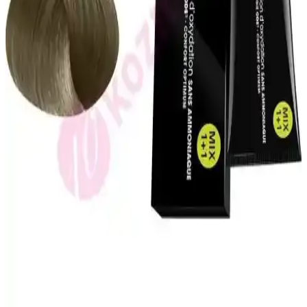
SoapCover saç beyazlık giderici katı şampuan, doğal içerikleri ve
pratik kullanımıyla saç ve sakal beyazlıklarını azaltmayı hedefleyen
etkili bir çözüm sunar.
Kuaf Tuz İçermeyen Şampuan ve Keratin Saç
Maskesi ile Saçlarınızda Yeni Bir Dönem Başlıyor
Saç sağlığını destekleyen tuz içermeyen şampuan ve keratin
maskesi, saçları güçlendirir, parlaklık ve yumuşaklık kazandırır,
doğal yapıyı korur ve düzenli kullanımda etkili sonuçlar sağlar.
Natural Colors 7C Orta Küllü Kumral Organik Saç
Boyası İncelemesi ve Kullanıcı Deneyimleri
Natural Colors 7C orta küllü kumral organik saç boyası, doğal
görünüm ve parlaklık sağlar. Hafif kimyasal kokusu ve kolay
uygulamasıyla dikkat çeker, ancak renk tonu ve dayanıklılık
konusunda dikkat edilmelidir.
L'Oréal Professionnel İnoa Amonyaksız Saç Boyası
No:7 Fundamental 60Ml – Sağlıklı ve Kalıcı Renkler