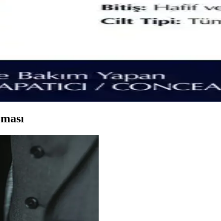
ık sunar. 1N1 Ivory Nude doğal mat bitiş, 2C1 Pure Beige ise yoğun ve 
: 2C1 Pure Beige ve 2W1 Dawn Ürünleri Analizi
ve kapatıcılık seviyeleri detaylı karşılaştırmasıyla, cilt tipine uygun en
le Wear Stay-in-Place Kapatıcı Karşılaştırması
ble Wear Stay-in-Place kapatıcılarının özellikleri, kullanıcı yorumları 
zması