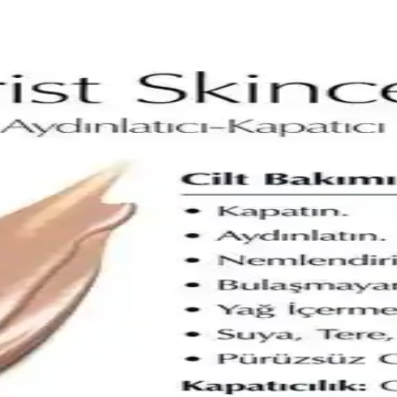
 1C1 Cool Bone ve 1N2 Ecru Özellikleri
ve kapatıcılık performansları detaylı karşılaştırmasıyla, en uygun seçim
1N2 Ecru ve 4N1 Shell Beige
enklerini, kalıcılık, kapatıcılık ve kullanım özellikleriyle karşılaştır
Formülüyle Gençlik ve Sağlıklı Cilt
ci ve kırışıklık karşıtı etkileriyle gençlik ışıltısını korumanıza yardımcı o
Kalıcı ve Doğal Makyaj İçin En İyi Seçenekler
ıcılık, doğal görünüm ve kullanım kolaylığı sağlayan bu ürünler hakkınd
Kalıcılık ve Pratiklik Açısından Değerlendirme
 kullanım alanları detaylı şekilde karşılaştırıldı. Hangi ürün ihtiyaçları
 1N1 Ivory Nude ve 2C1 Pure Beige Özellikleri