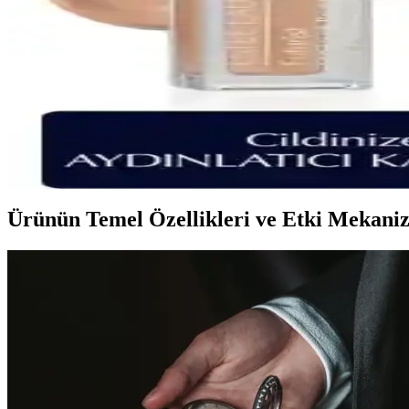
Estée Lauder Double Wear fondötenleri, yüksek kapatıcılık ve kalıcıl
ten tonlarına uyum sağlar.
Estée Lauder Double Wear Fondöten Karşılaştırması
İki popüler Estée Lauder Double Wear fondöteninin özellikleri, kalıcılık 
Estée Lauder Futurist Brightening Skincealer ve Doub
Bu karşılaştırmada Estée Lauder Futurist Brightening Skincealer ve Dou
Ürünün Temel Özellikleri ve Etki Mekani