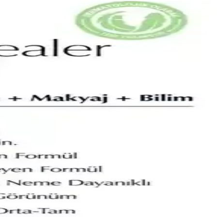
i yapmanıza yardımcı oluyor.
ıyoruz.
lur.
a detaylar ve kullanıcı yorumları burada.
nıza uygun?