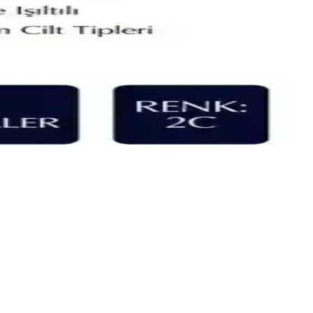
kadifemsi görünüm sağlar. Her iki ürün de uzun süre dayanır ve farklı
 iyi seçeneği belirleyin.
ve performansları detaylı inceleniyor.