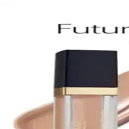
Estée Lauder Double Wear Fondöten Karşılaştırması:
İki farklı Estée Lauder Double Wear fondötenin özellikleri, kalıcılık 
Estée Lauder Double Wear Fondöten Karşılaştırması 
Estée Lauder Double Wear fondötenlerinin 1N2 Ecru ve 4N1 Shell Beige r
Estée Lauder Yaşlanma Karşıtı Cilt Serumu: Gelişmiş 
Estée Lauder'in yaşlanma karşıtı serumu, ciltte sıkılaştırıcı, ton eşitleyi
Estée Lauder Double Wear Fondöten Karşılaştırması: 
İki popüler Estée Lauder fondötenini karşılaştırıyoruz. Uzun süre kal
Estée Lauder Double Wear Fondöten Karşılaştırması: 
İki farklı Estée Lauder Double Wear fondötenin özellikleri, kalıcılık ve
Estée Lauder Double Wear Fondöten Karşılaştırması: