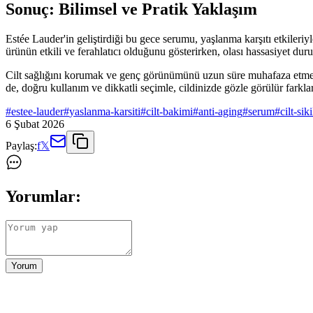
Sonuç: Bilimsel ve Pratik Yaklaşım
Estée Lauder'in geliştirdiği bu gece serumu, yaşlanma karşıtı etkileriy
ürünün etkili ve ferahlatıcı olduğunu gösterirken, olası hassasiyet duru
Cilt sağlığını korumak ve genç görünümünü uzun süre muhafaza etmek ist
de, doğru kullanım ve dikkatli seçimle, cildinizde gözle görülür far
#
estee-lauder
#
yaslanma-karsiti
#
cilt-bakimi
#
anti-aging
#
serum
#
cilt-siki
6 Şubat 2026
Paylaş:
f
𝕏
Yorumlar:
Yorum