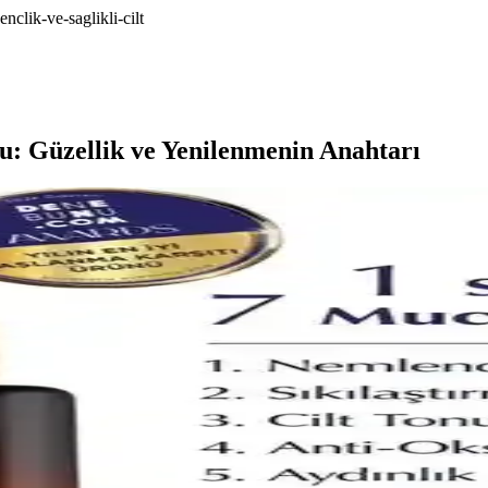
nclik-ve-saglikli-cilt
u: Güzellik ve Yenilenmenin Anahtarı