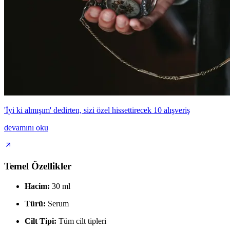
'İyi ki almışım' dedirten, sizi özel hissettirecek 10 alışveriş
devamını oku
Temel Özellikler
Hacim:
30 ml
Türü:
Serum
Cilt Tipi:
Tüm cilt tipleri