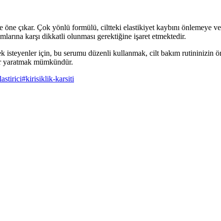
le öne çıkar. Çok yönlü formülü, ciltteki elastikiyet kaybını önlemeye v
mlarına karşı dikkatli olunması gerektiğine işaret etmektedir.
eyenler için, bu serumu düzenli kullanmak, cilt bakım rutininizin öneml
klar yaratmak mümkündür.
lastirici
#
kirisiklik-karsiti