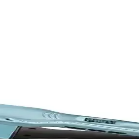
rması: Özellikler ve Kullanıcı Yorumları
 ve performans karşılaştırmasıyla doğru seçimi yapın.
aç Sağlığını Koruyan Modern Tasarım
özelliğiyle saç sağlığını koruyarak mükemmel görünüm sağlar. Otomatik k
Raks Trend Modellerinin Özellikleri ve Performansı
rmansları ve kullanıcı yorumlarıyla karşılaştırması. Hangi modelin iht
arımı ve Gelişmiş Özellikleriyle Profesyonel Saç Şekil
e seramik plakalarıyla saçlara zarar vermeden mükemmel sonuçlar sağlar, 
ve Dempower Seyahat Tipi Mini Saç Düzleştirici Karş