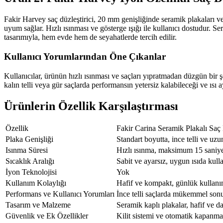
Fakir Harvey saç düzleştirici, 20 mm genişliğinde seramik plakaları ve i
uyum sağlar. Hızlı ısınması ve gösterge ışığı ile kullanıcı dostudur. 
tasarımıyla, hem evde hem de seyahatlerde tercih edilir.
Kullanıcı Yorumlarından Öne Çıkanlar
Kullanıcılar, ürünün hızlı ısınması ve saçları yıpratmadan düzgün bir ş
kalın telli veya gür saçlarda performansın yetersiz kalabileceği ve ısı a
Ürünlerin Özellik Karşılaştırması
Özellik
Fakir Carina Seramik Plakalı Saç 
Plaka Genişliği
Standart boyutta, ince telli ve uzu
Isınma Süresi
Hızlı ısınma, maksimum 15 saniye
Sıcaklık Aralığı
Sabit ve ayarsız, uygun ısıda kulla
İyon Teknolojisi
Yok
Kullanım Kolaylığı
Hafif ve kompakt, günlük kullanı
Performans ve Kullanıcı Yorumları
İnce telli saçlarda mükemmel sonuçl
Tasarım ve Malzeme
Seramik kaplı plakalar, hafif ve d
Güvenlik ve Ek Özellikler
Kilit sistemi ve otomatik kapanm