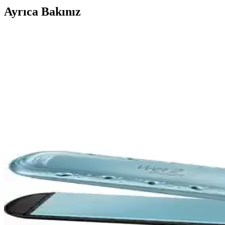
Ayrıca Bakınız
Fakir Carina ve Harvey Saç Düzleştiricileri Karşılaştı
İki popüler Fakir saç düzleştiricisinin özellikleri, kullanıcı yorumları
Aprilla Ahs 2013 Saç Düzleştirici: Hızlı Isınma ve S
Aprilla Ahs 2013 saç düzleştirici, seramik plakaları ve hızlı ısınma 
sunar.
Saç Düzleştirici Karşılaştırması: Dempower DP-08 ve 
Dempower DP-08 ve Raks Trend saç düzleştiricilerin özellikleri, perfo
Goldmaster GM-7176B Melisa Saç Düzleştirici: Şık Tas
Goldmaster GM-7176B Melisa saç düzleştirici, şık tasarımı, turmalin v
Awox Fold 800 W Katlanabilir Saç Kurutma Makinesi 