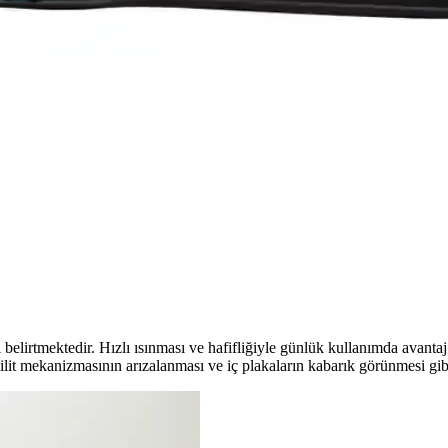
bilir kurutma ve Dempower mini düzleştirici, farklı ihtiyaçlara uygun öze
tırması: Özellikler ve Kullanıcı Yorumları
zellikleri, kullanıcı yorumları ve performansları detaylı şekilde karşıl
e Kullanıcı Yorumları
a günlük kullanım ve seyahatler için ideal, seramik plakasıyla saçlara za
ili Saç Şekillendirme Aracı
ama ve kullanıcı dostu özellikleriyle saçlarınızı parlak ve sağlıklı göste
belirtmektedir. Hızlı ısınması ve hafifliğiyle günlük kullanımda avantaj 
ilit mekanizmasının arızalanması ve iç plakaların kabarık görünmesi gibi