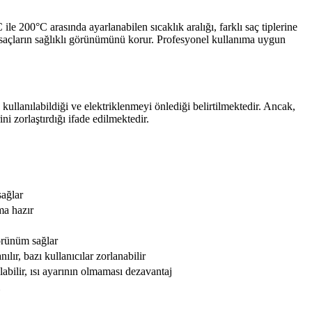
ile 200°C arasında ayarlanabilen sıcaklık aralığı, farklı saç tiplerine
n, saçların sağlıklı görünümünü korur. Profesyonel kullanıma uygun
kullanılabildiği ve elektriklenmeyi önlediği belirtilmektedir. Ancak,
ni zorlaştırdığı ifade edilmektedir.
sağlar
ma hazır
görünüm sağlar
lır, bazı kullanıcılar zorlanabilir
abilir, ısı ayarının olmaması dezavantaj