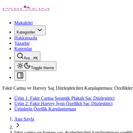
Makaleler
Kategoriler
Hakkımızda
Yazarlar
Kuponlar
Ara...
⌘
K
Toggle theme
Fakir Carina ve Harvey Saç Düzleştiricileri Karşılaştırması: Özellikle
Ürün 1: Fakir Carina Seramik Plakalı Saç Düzleştirici
Ürün 2: Fakir Harvey İyon Özellikli Saç Düzleştirici
Ürünlerin Özellik Karşılaştırması
Ana Sayfa
fakir-carina-ve-harvey-sac-duzlestiricileri-karsilastirmasi-ozelli