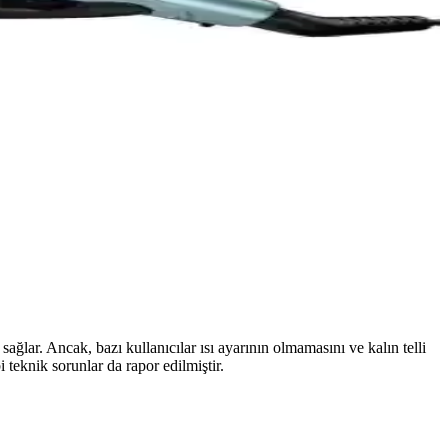
llikleriyle öne çıkıyor.
aştırıldı. Hangi ürün ihtiyaçlara daha uygun, öğrenmek için okumaya
rar vermeden parlaklık sağlar.
rir, seyahatlerde de pratik kullanım sağlar.
sağlar. Ancak, bazı kullanıcılar ısı ayarının olmamasını ve kalın telli
 teknik sorunlar da rapor edilmiştir.