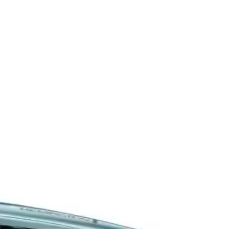
apanma ve ayarlanabilir sıcaklık seçenekleriyle güvenli kullanım
iyaçlarınıza daha uygun olduğunu keşfedin.
lendirme Aracı
sıcaklık ayarları ve güvenlik özellikleriyle kullanıcı dostudur.
ılaştırması