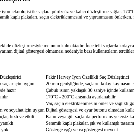
yon teknolojisi ile saçlara pürüzsüz ve kalıcı düzleştirme sağlar. 170°C 
Seramik kaplı plakaları, saçın elektriklenmesini ve yıpranmasını önlerke
ekilde düzleştirmesiyle memnun kalmaktadır. İnce telli saçlarda kolayca 
yarının dijital göstergesi olmaması nedeniyle bazı kullanıcıların tercihleri
Düzleştirici
Fakir Harvey İyon Özellikli Saç Düzleştirici
n saçlar için uygun
20 mm genişliğinde, saçların kolay kaymasını 
de hazır
Çabuk ısınır, yaklaşık 30 saniye içinde kullanı
nılır
170°C - 200°C arasında ayarlanabilir
Var, saçın elektriklenmesini önler ve sağlıklı 
m ve seyahat için uygun
Dijital göstergesi ve ayar butonu olmadan kullanı
ar, hızlı ve etkili
Kalın veya gür saçlarda performans yetersiz kal
ayanıklı
Seramik kaplı plakalar, şık ve kullanışlı tasarım
a yok
Gösterge ışığı ve ısı göstergesi mevcut