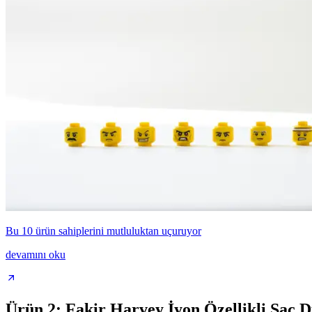
Bu 10 ürün sahiplerini mutluluktan uçuruyor
devamını oku
Ürün 2: Fakir Harvey İyon Özellikli Saç Dü