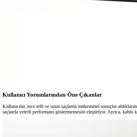
İki popüler seyahat saç bakım cihazını karşılaştırıyoruz. Awox katlana
Raks Bella ve Raks Trend Saç Düzleştiricileri Karşılaş
İki popüler saç düzleştirici modeli olan Raks Bella ve Raks Trend'in ö
devam edin.
Rowenta Sf1312 Kablosuz Saç Düzleştirici İnceleme v
Rowenta Sf1312 kablosuz saç düzleştirici, hafifliği ve hızlı ısınmasıyl
Remington Geniş Plakalı Saç Düzleştirici: Hızlı ve Etk
Remington’un geniş plakalı saç düzleştiricisi, hızlı ısınma, seramik kapl
Kullanıcı Yorumlarından Öne Çıkanlar
Kullanıcılar, ince telli ve uzun saçlarda mükemmel sonuçlar aldıklarını 
saçlarda yeterli performans göstermemesini eleştiriyor. Ayrıca, kablo k