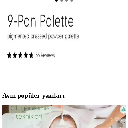
Mac M·A·C XIMAL Silky Matte Ruj: Kalıcı ve
Doğal Dudaklar İçin Uygun Seçenek
Mac XIMAL Silky Matte Ruj, yüksek pigmentasyon ve doğal
bakım özellikleriyle uzun süre kalıcı, kolay sürümlü ve çevre dostu
ambalajıyla öne çıkan şık bir makyaj ürünüdür.
ColourPop Göz Farı Paletleri: Kalite, Renk
Performansı ve Kullanıcı Deneyimleri
ColourPop göz farı paletleri uygun fiyatlı ve kaliteli formülleriyle
öne çıkıyor. Ambalaj dayanıklılığı ve simli farların dökülme sorunu
gibi dezavantajlar olsa da, renk pigmentasyonu ve kalıcılık genel
olarak olumlu bulunuyor.
Ayın popüler yazıları