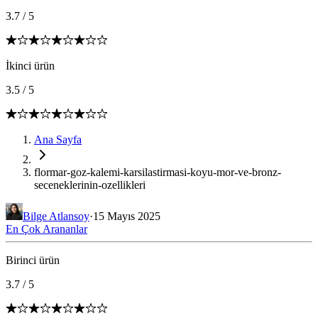
3.7
/
5
İkinci ürün
3.5
/
5
Ana Sayfa
flormar-goz-kalemi-karsilastirmasi-koyu-mor-ve-bronz-
seceneklerinin-ozellikleri
Bilge Atlansoy
·
15 Mayıs 2025
En Çok Arananlar
Birinci ürün
3.7
/
5