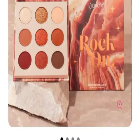
tercih edilen, hafif ve nemlendirici formülüyle dikkat çeker.
Muğgan 3'lü Açılı Fırçalı Kaş Boyası Seti İncelemesi
ve Kullanıcı Yorumları
Muğgan 3'lü kaş boyası seti, suya ve tere dayanıklı formülüyle
pratik kullanım sağlar. Renk seçenekleri ve kullanıcı deneyimleri
hakkında detaylı bilgi içerir.
Koyu Göz Altı Morluklarını Kapatmada Renk
Düzelticiler ve Kapatıcıların Etkili Kullanımı
Koyu göz altı morlukları için şeftali ve turuncu renk düzelticiler ile
tam kapatıcılık sağlayan ürünlerin kullanımı, doğru uygulama
teknikleri ve önerilen markalar detaylı şekilde ele alınıyor.
Kapatıcı ve Fondöten Arasındaki Farklar ve
Başlangıç İçin Kapatıcının Avantajları
Kapatıcı ve fondöten arasındaki temel farklar, kullanım alanları ve
uygulama zorlukları makyaj başlangıcında tercih nedenlerini
belirliyor. Kapatıcı, bölgesel kullanım kolaylığı ve hata toleransıyla
öne çıkıyor.