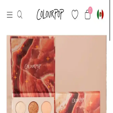
HBTasarim Fix 13’lü Kahverengi Makyaj Fırça Seti
Profesyonel ve Kullanıcı Dostu
HBTasarim Fix 13’lü Kahverengi Fırça Seti, çeşitli makyaj
tekniklerine uygun, doğal kıllı ve kullanışlı fırçalar içerir, cilt dostu
ve dayanıklıdır.
The Glitter Lab Jel Formlu Parlak Glitter Paradise
Renkli Çok Yönlü Kullanım İçin
The Glitter Lab'in jel formüllü parlak glitteri, kolay uygulama, su
bazlı formülü ve doğal ışıltısıyla makyaj ve vücut süslemelerinde
tercih edilir.
KIKO Creamy Lipgloss 107 Magenta Dudak
Parlatıcısı: Canlı ve Uzun Süre Kalıcı Renkli
Makyaj
KIKO'nun 107 Magenta dudak parlatıcısı, yoğun renk ve parlaklık
sunar. Pratik uygulama ve uzun süre kalıcılığıyla günlük makyajda
tercih edilen, hafif ve nemlendirici formülüyle dikkat çeker.
Muğgan 3'lü Açılı Fırçalı Kaş Boyası Seti İncelemesi