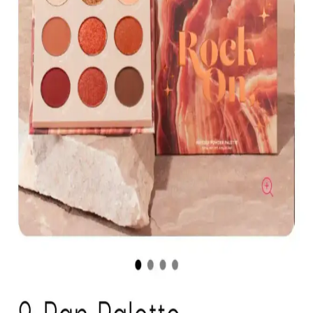
ve Kullanıcı Yorumları
Muğgan 3'lü kaş boyası seti, suya ve tere dayanıklı formülüyle
pratik kullanım sağlar. Renk seçenekleri ve kullanıcı deneyimleri
hakkında detaylı bilgi içerir.
Koyu Göz Altı Morluklarını Kapatmada Renk
Düzelticiler ve Kapatıcıların Etkili Kullanımı
Koyu göz altı morlukları için şeftali ve turuncu renk düzelticiler ile
tam kapatıcılık sağlayan ürünlerin kullanımı, doğru uygulama
teknikleri ve önerilen markalar detaylı şekilde ele alınıyor.
Kapatıcı ve Fondöten Arasındaki Farklar ve
Başlangıç İçin Kapatıcının Avantajları
Kapatıcı ve fondöten arasındaki temel farklar, kullanım alanları ve
uygulama zorlukları makyaj başlangıcında tercih nedenlerini
belirliyor. Kapatıcı, bölgesel kullanım kolaylığı ve hata toleransıyla
öne çıkıyor.
Mac M·A·C XIMAL Silky Matte Ruj: Kalıcı ve
Doğal Dudaklar İçin Uygun Seçenek