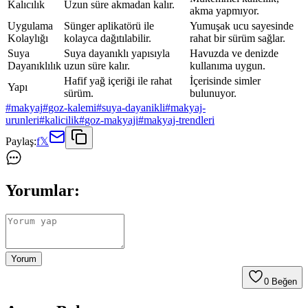
Kalıcılık
Uzun süre akmadan kalır.
akma yapmıyor.
Uygulama
Sünger aplikatörü ile
Yumuşak ucu sayesinde
Kolaylığı
kolayca dağıtılabilir.
rahat bir sürüm sağlar.
Suya
Suya dayanıklı yapısıyla
Havuzda ve denizde
Dayanıklılık
uzun süre kalır.
kullanıma uygun.
Hafif yağ içeriği ile rahat
İçerisinde simler
Yapı
sürüm.
bulunuyor.
#
makyaj
#
goz-kalemi
#
suya-dayanikli
#
makyaj-
urunleri
#
kalicilik
#
goz-makyaji
#
makyaj-trendleri
Paylaş:
f
𝕏
Yorumlar:
Yorum
0
Beğen