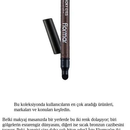
Bu koleksiyonda kullanıcıların en çok aradığı ürünleri,
markaları ve konuları keşfedin.
Belki makyaj masanızda bir yerlerde bu iki renk dolaşıyor; biri
gölgelerin esrarengiz dünyasını, diğeri ise sıcak bronzun cazibesini
taşıyor. Peki, hangisi size daha çok hitap eder? İşte Flormar'ın iki