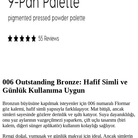
Mac XIMAL Silky Matte Ruj, yüksek pigmentasyon ve doğal
bakım özellikleriyle uzun süre kalıcı, kolay sürümlü ve çevre dostu
ambalajıyla öne çıkan şık bir makyaj ürünüdür.
ColourPop Göz Farı Paletleri: Kalite, Renk
Performansı ve Kullanıcı Deneyimleri
ColourPop göz farı paletleri uygun fiyatlı ve kaliteli formülleriyle
öne çıkıyor. Ambalaj dayanıklılığı ve simli farların dökülme sorunu
gibi dezavantajlar olsa da, renk pigmentasyonu ve kalıcılık genel
olarak olumlu bulunuyor.
006 Outstanding Bronze: Hafif Simli ve
Günlük Kullanıma Uygun
Bronzun büyüsüne kapılmak isteyenler için 006 numaralı Flormar
göz kalemi, hafif simli yapısıyla farklılaşıyor. Mat bitişli, ancak
simleri sayesinde gözlere derinlik ve ışıltı katıyor. Suya dayanıklılığı,
onu yaz aylarının vazgeçilmezi yaparken, çift uçlu tasarımı (biri
kalem, diğeri sünger aplikatör) kullanım kolaylığı sağlıyor.
Rengi doğal, yumuşak ve günlük makyaj için ideal. Ancak simlerin