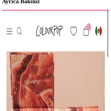
Ayrıca Bakınız
HBTasarim Fix 13’lü Kahverengi Makyaj Fırça Seti
Profesyonel ve Kullanıcı Dostu
HBTasarim Fix 13’lü Kahverengi Fırça Seti, çeşitli makyaj
tekniklerine uygun, doğal kıllı ve kullanışlı fırçalar içerir, cilt dostu
ve dayanıklıdır.
The Glitter Lab Jel Formlu Parlak Glitter Paradise
Renkli Çok Yönlü Kullanım İçin
The Glitter Lab'in jel formüllü parlak glitteri, kolay uygulama, su
bazlı formülü ve doğal ışıltısıyla makyaj ve vücut süslemelerinde
tercih edilir.
KIKO Creamy Lipgloss 107 Magenta Dudak
Parlatıcısı: Canlı ve Uzun Süre Kalıcı Renkli
Makyaj
KIKO'nun 107 Magenta dudak parlatıcısı, yoğun renk ve parlaklık
sunar. Pratik uygulama ve uzun süre kalıcılığıyla günlük makyajda