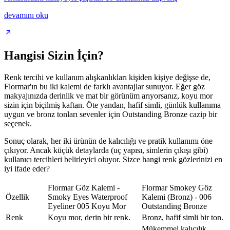
devamını oku
Hangisi Sizin İçin?
Renk tercihi ve kullanım alışkanlıkları kişiden kişiye değişse de,
Flormar'ın bu iki kalemi de farklı avantajlar sunuyor. Eğer göz
makyajınızda derinlik ve mat bir görünüm arıyorsanız, koyu mor
sizin için biçilmiş kaftan. Öte yandan, hafif simli, günlük kullanıma
uygun ve bronz tonları sevenler için Outstanding Bronze cazip bir
seçenek.
Sonuç olarak, her iki ürünün de kalıcılığı ve pratik kullanımı öne
çıkıyor. Ancak küçük detaylarda (uç yapısı, simlerin çıkışı gibi)
kullanıcı tercihleri belirleyici oluyor. Sizce hangi renk gözlerinizi en
iyi ifade eder?
Flormar Göz Kalemi -
Flormar Smokey Göz
Özellik
Smoky Eyes Waterproof
Kalemi (Bronz) - 006
Eyeliner 005 Koyu Mor
Outstanding Bronze
Renk
Koyu mor, derin bir renk.
Bronz, hafif simli bir ton.
Mükemmel kalıcılık,