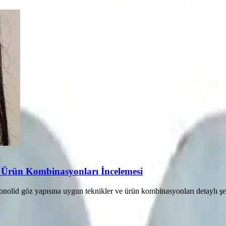
Ürün Kombinasyonları İncelemesi
nolid göz yapısına uygun teknikler ve ürün kombinasyonları detaylı şe