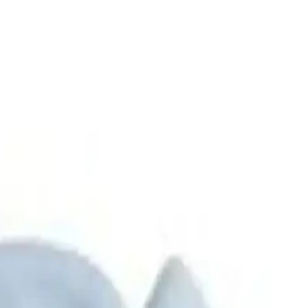
k yapısı ve sevimli desenleriyle ebeveynlerin favorisi.