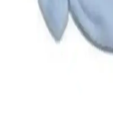
Ancak bazı kullanıcılar lastiklerin biraz gevşek olduğunu ve bilek kısmı
Ürün Kalitesi ve Renk Seçenekleri
Kumaş kalitesi, ürünün en öne çıkan özelliklerinden biridir. Kullanıcı
yapısı, kullanım sırasında rahatlık sağlar ve ürünün bozulmadan uzun 
Renk seçenekleri, ürünün estetik ve şık görünümünü tamamlar. Pembe v
sevimliliğine katkıda bulunur.
Fiyat ve Satış Koşulları
Ürün, kampanya fiyatıyla satışa sunulmakta olup stoklar sınırlıdır. Satıcı
detaylı bilgi ve iade şartları, alışveriş sırasında erişilebilir olup 15 g
Sonuç ve Değerlendirme
Genel olarak,
Unisex Bebek Eldivenleri
, kaliteli malzemeleri ve şı
görünümüyle öne çıkar. Kullanıcı yorumları, ürünün
konforlu ve kull
Bu ürün, bebeklerin hassas ciltleri için ideal bir koruma sağlar ve şık
ve güvenilir bir seçim arayanlar için uygun bir alternatif oluşturmaktad