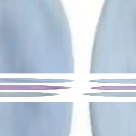
arkalar Unisex Bebek Eldivenleri
%100 pamuk malzeme ile üretilmiş
r için uygun olan
Yeni Doğan
beden seçeneğiyle sunulmaktadır.
nk seçenekleriyle tasarlanmıştır. Ayrıca kalp desenleriyle süslenmiş o
arklı günlerde farklı eldivenler kullanmasına olanak tanır ve hijyen açıs
az Krem 3 Çift Yüksek Kaliteli Koruma
yle, hareket özgürlüğü ve koruma sunar, 3 çift set halinde, elastik yapıs
çısından oldukça olumlu yöndedir. Kullanıcılar,
lastikli yapısının
sayesin
 esnek yapısı, bebeğin ellerine rahatlıkla uyum sağlar ve hareket özgürl