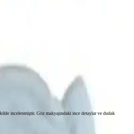
kilde incelenmiştir. Göz makyajındaki ince detaylar ve dudak