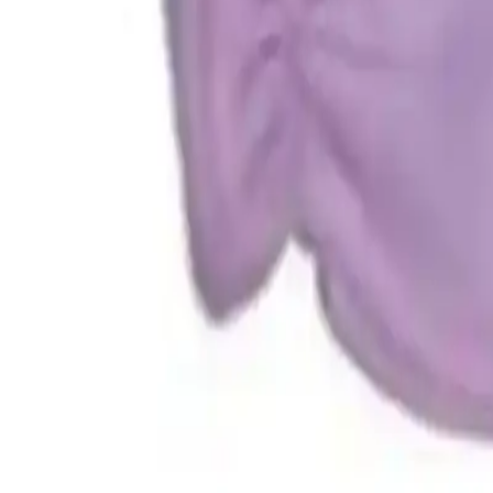
0.0
%
Max İndirim
0.0
%
Product ID:
genel-markalar-unisex-bebek-eldivenleri-pembe-beyaz-kr
Tarih:
2026-08-09
Paylaş:
f
𝕏
Yorumlar:
Yorum
Ayın popüler yazıları