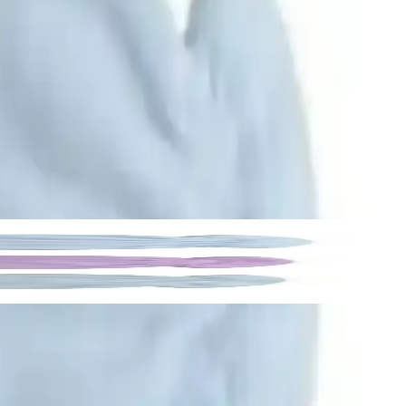
tir. Bu yüksek kumaş, bebeğinizin ellerini soğuktan korurken
lması, ürünün estetik açıdan da bebeğinize uygun ve çekici olmasını
ından avantaj sağlar.
ı ve sevimli desenleriyle ebeveynlerin favorisi.
de eldivenlerin sıkıca tutunduğunu ve kaymadığını belirtmektedir. Bu
üğü kısıtlamaz.