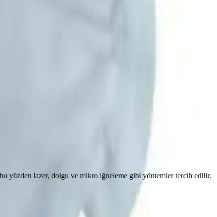
, bu yüzden lazer, dolgu ve mikro iğneleme gibi yöntemler tercih edilir.