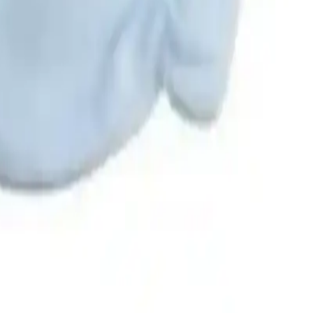
genel tasarımında küçük bir iyileştirme alanı olarak görülebilir.
anıklı olduğunu vurgulamaktadır. Ayrıca, lastik detaylarının elastik
 bir görünüm oluşturur. Desenler ise, kalp motifleriyle bebeğin
lıcılar ürünleri uygun fiyatlarla edinebilir. Ayrıca, ürünler ile ilgili
bebekler için uygun olan bu ürün, pratik kullanımı ve şık
liğiyle de ebeveynlerin favorisi haline gelir. Sonuç olarak, uzun ömürlü