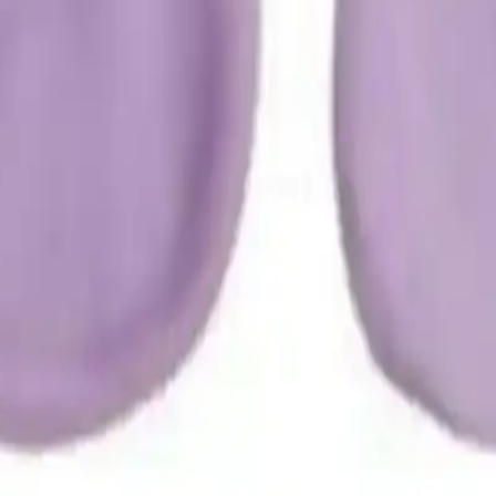
em-3-cift-yuksek-kaliteli-koruma