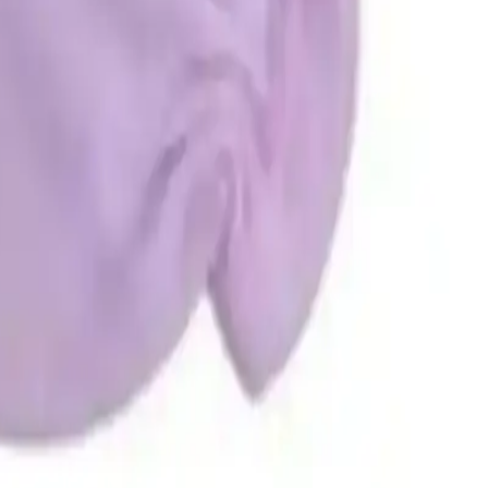
0
Beğen