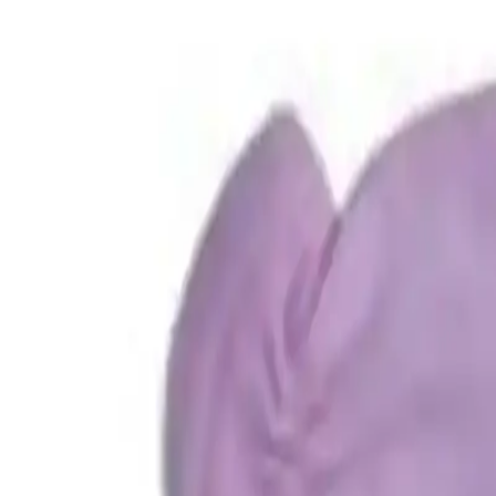
Bakım ürünleri arasında seçim yaparken
karşılaştırma rehberi
işine yar
Fiyat Bilgileri
Farklı platformlardaki fiyat trendleri
🛒
Hepsiburada
🛍️
Trendyol
Seçili Platform:
Trendyol
ℹ️ Sadece Trendyol'da fiyat mevcut
Gün başına
✗
Hafta başına
✗
Ay başına
✗
Yıl başına
Yıl Başına Fiyatlar
Min Fiyat
124.90
TL
Max Fiyat
124.90
TL
Min İndirim