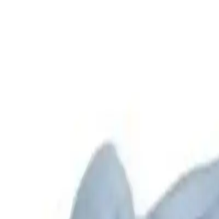
Ayliz Çiçek
Yazarı Ziyaret Et
İlham Veren Yazılar
Değerlendirme
4.8
/
5
Güncel Fiyat
124.90
TL
Yazar
Ayliz Çiçek
Tür
İlham Veren Yazılar
Yayınlanma
22 Mayıs 2025
Bu Yazı Hakkında
Yüksek kaliteli pamuklu bebek eldivenleri, şık pembe ve beyaz re
Trendler, ipuçları, rehberler ve yeni fikirlerle dolu içerikler bura
Ürünün Genel Tanımı ve Temel Özellikler