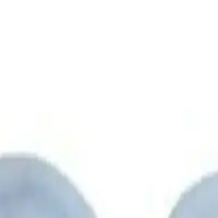
nkleriyle, hareket özgürlüğü ve koruma sunar, 3 çift set halinde, elasti
da sizi bekliyor.
i