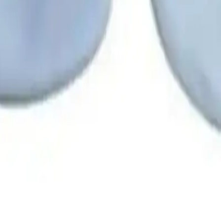
nda biraz daha sıkı olmasını tercih ettiğini dile getirmiştir. Bu, ürünün 
lar, ürünün
kaliteli pamuklu kumaşından
dolayı hem yüksek hem de day
süre kullanılmasına imkan tanır.
e beyaz renkler, bebeğin kıyafetleriyle kolayca uyum sağlar ve sevimli
 tarafından belirlenen fiyat politikası ve çeşitli promosyonlar sayesinde a
ün içinde ücretsiz iade imkanı sunulmaktadır.
k tasarımıyla ebeveynlerin beğenisini kazanmıştır. Hem kız hem de erkek 
anışlı
olduğunu ve eldivenlerin sıkıca tutunduğunu göstermektedir.
 tasarımıyla bebeğinize sevimli bir aksesuar katmak isterken fonksiyonel
ır.