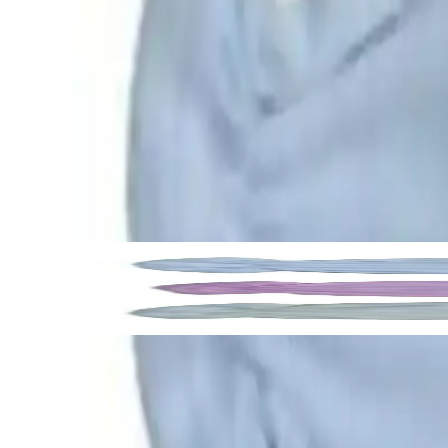
Bebeklerin hassas ciltleri göz önüne alınarak tasarlanmış olan
Genel M
yüksek ve konforlu bir dokunuş sağlar. Ürün, özellikle küçük bedenle
Eldivenler, şık ve sevimli bir görünüm sunmak adına pembe ve beyaz re
sağlar. Ürün seti toplamda
üç çift eldiven
içerir, böylece bebeğinizin f
124
.00
TL
Şimdi al!
Ayrıca Bakınız
Genel Markalar Unisex Bebek Eldivenleri Pembe Bey
Yüksek kaliteli pamuklu bebek eldivenleri, şık pembe ve beyaz renkleri
Kullanım ve Gözlemler
Ürün hakkında alınan geri bildirimler, kullanım kolaylığı ve konfor a
özellik, özellikle hareketli bebekler için oldukça önemlidir. Yüksek ve